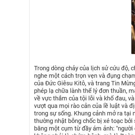
Trong dòng chảy của lịch sử cứu độ, c
nghe một cách trọn vẹn và đụng chạ
của Đức Giêsu Kitô, và trang Tin Mừn
phép lạ chữa lành thể lý đơn thuần, m
về vực thẳm của tội lỗi và khổ đau, 
vượt qua mọi rào cản của lề luật và đ
trong sự sống. Khung cảnh mở ra tại m
thường nhật bỗng chốc bị xé toạc bởi
bằng một cụm từ đầy ám ảnh: "người 