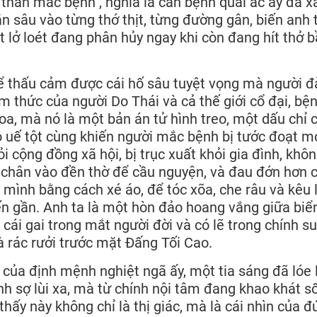
 thân mắc bệnh", nghĩa là căn bệnh quái ác ấy đã 
n sâu vào từng thớ thịt, từng đường gân, biến anh 
ịt lở loét đang phân hủy ngay khi còn đang hít thở 
để thấu cảm được cái hố sâu tuyệt vọng mà người đ
âm thức của người Do Thái và cả thế giới cổ đại, bệ
oa, mà nó là một bản án tử hình treo, một dấu chỉ 
ô uế tột cùng khiến người mắc bệnh bị tước đoạt m
i cộng đồng xã hội, bị trục xuất khỏi gia đình, khô
chân vào đền thờ để cầu nguyện, và đau đớn hơn c
 mình bằng cách xé áo, để tóc xõa, che râu và kêu 
đến gần. Anh ta là một hòn đảo hoang vắng giữa biể
à cái gai trong mắt người đời và có lẽ trong chính s
à rác rưởi trước mặt Đấng Tối Cao.
của định mệnh nghiệt ngã ấy, một tia sáng đã lóe 
h sợ lùi xa, mà từ chính nội tâm đang khao khát s
thấy này không chỉ là thị giác, mà là cái nhìn của đ