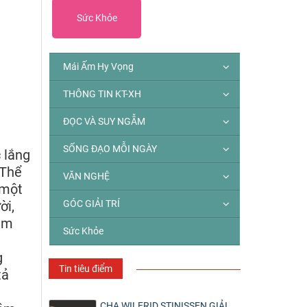
Sức Khỏe
Mái Ấm Hy Vọng
THÔNG TIN KT-XH
ĐỌC VÀ SUY NGẪM
SỐNG ĐẠO MỖI NGÀY
 lắng
 Thể
VĂN NGHỆ
 một
GÓC GIẢI TRÍ
ời,
dám
Sức Khỏe
g
Tin tiêu điểm
tả
CHA WILFRID STINISSEN GIẢI