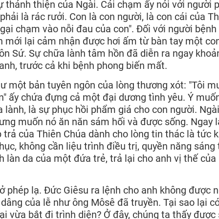
sự thánh thiện của Ngài. Cái chạm ấy nói với người
phải là rác rưởi. Con là con người, là con cái của T
ại chạm vào nỗi đau của con". Đối với người bệnh
h mới lại cảm nhận được hơi ấm từ bàn tay một co
Ngôn Sứ. Sự chữa lành tâm hồn đã diễn ra ngay khoả
anh, trước cả khi bệnh phong biến mất.
hư một bản tuyên ngôn của lòng thương xót: "Tôi m
n" ấy chứa đựng cả một đại dương tình yêu. Ý muố
a lành, là sự phục hồi phẩm giá cho con người. Ngà
nhưng muốn nó ăn năn sám hối và được sống. Ngay 
 trả của Thiên Chúa dành cho lòng tin thác là tức 
hục, không cần liệu trình điều trị, quyền năng sáng 
anh làn da của một đứa trẻ, trả lại cho anh vị thế củ
 ở phép lạ. Đức Giêsu ra lệnh cho anh không được n
và dâng của lễ như ông Môsê đã truyền. Tại sao lại c
i vừa bắt đi trình diện? Ở đây, chúng ta thấy được