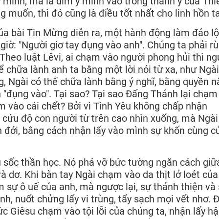
ý mình, mà là dìm ý mình vào trong thánh ý của Thi
 muốn, thì đó cũng là điều tốt nhất cho linh hồn ta
ủa bài Tin Mừng diễn ra, một hành động làm đảo l
y giờ: "Người giơ tay đụng vào anh". Chúng ta phải r
Theo luật Lêvi, ai chạm vào người phong hủi thì ng
ể chữa lành anh ta bằng một lời nói từ xa, như Ngà
ng, Ngài có thể chữa lành bằng ý nghĩ, bằng quyền 
 "đụng vào". Tại sao? Tại sao Đấng Thánh lại chạm
m vào cái chết? Bởi vì Tình Yêu không chấp nhận
 cứu độ con người từ trên cao nhìn xuống, mà Ngài
n đới, bằng cách nhận lấy vào mình sự khốn cùng c
 sốc thần học. Nó phá vỡ bức tường ngăn cách giữ
à dơ. Khi bàn tay Ngài chạm vào da thịt lở loét của
 sự ô uế của anh, mà ngược lại, sự thánh thiện và
h, nuốt chửng lấy vi trùng, tẩy sạch mọi vết nhơ. Đ
c Giêsu chạm vào tội lỗi của chúng ta, nhận lấy h