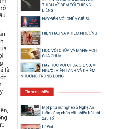
xâm
THÍCH VỀ ĐÊM TỐI THIÊNG
trở
LIÊNG
bầu
HÃY ĐẾN VỚI CHÚA GIÊ-SU
àn
HIỀN HẬU VÀ KHIÊM NHƯỜNG
nh
của
HỌC VỚI CHÚA VÀ MANG ÁCH
ọi
CỦA CHÚA
ng
HÃY HỌC VỚI CHÚA GIÊ-SU, VÌ
ả là
NGƯỜI HIỀN LÀNH VÀ KHIÊM
NHƯỜNG TRONG LÒNG
lớn
n
uy
Tin xem nhiều
Một phụ nữ nghèo ở Nghệ An
lên,
thầm lặng chôn cất nhiều hài nhi
ống
xấu số
ức
Lẽ Đời .