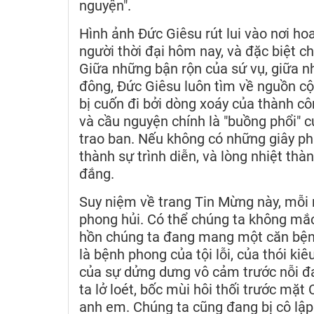
nguyện".
Hình ảnh Đức Giêsu rút lui vào nơi ho
người thời đại hôm nay, và đặc biệt c
Giữa những bận rộn của sứ vụ, giữa n
đông, Đức Giêsu luôn tìm về nguồn c
bị cuốn đi bởi dòng xoáy của thành c
và cầu nguyện chính là "buồng phổi" củ
trao ban. Nếu không có những giây phú
thành sự trình diễn, và lòng nhiệt th
đắng.
Suy niệm về trang Tin Mừng này, mỗi 
phong hủi. Có thể chúng ta không mắc
hồn chúng ta đang mang một căn bệnh
là bệnh phong của tội lỗi, của thói k
của sự dửng dưng vô cảm trước nỗi đ
ta lở loét, bốc mùi hôi thối trước mặt
anh em. Chúng ta cũng đang bị cô lập 