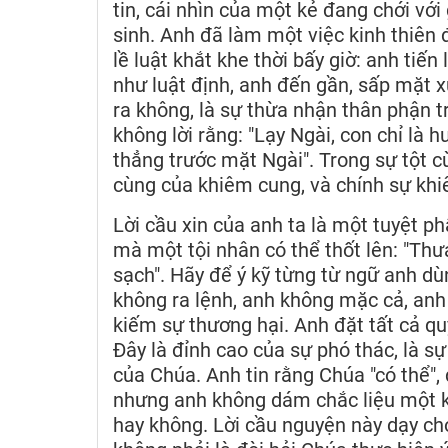
tin, cái nhìn của một kẻ đang chới vớ
sinh. Anh đã làm một việc kinh thiên
lề luật khắt khe thời bấy giờ: anh ti
như luật định, anh đến gần, sấp mặt x
ra không, là sự thừa nhận thân phận t
không lời rằng: "Lạy Ngài, con chỉ là 
thẳng trước mặt Ngài". Trong sự tột c
cùng của khiêm cung, và chính sự khi
Lời cầu xin của anh ta là một tuyệt p
mà một tội nhân có thể thốt lên: "Thư
sạch". Hãy để ý kỹ từng từ ngữ anh dù
không ra lệnh, anh không mặc cả, anh
kiếm sự thương hại. Anh đặt tất cả q
Đây là đỉnh cao của sự phó thác, là s
của Chúa. Anh tin rằng Chúa "có thể",
nhưng anh không dám chắc liệu một k
hay không. Lời cầu nguyện này dạy ch