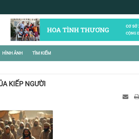
HÌNH ẢNH
TÌM KIẾM
ỦA KIẾP NGƯỜI