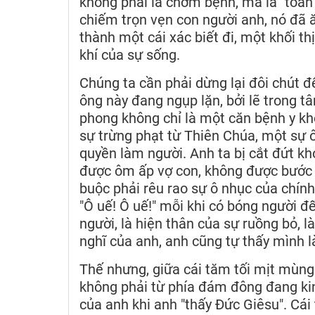
không phải là chớm bệnh, mà là "toàn
chiếm trọn vẹn con người anh, nó đã ă
thành một cái xác biết đi, một khối th
khí của sự sống.
Chúng ta cần phải dừng lại đôi chút 
ông này đang ngụp lặn, bởi lẽ trong t
phong không chỉ là một căn bệnh y kh
sự trừng phạt từ Thiên Chúa, một sự 
quyền làm người. Anh ta bị cắt đứt khỏ
được ôm ấp vợ con, không được bước 
buộc phải rêu rao sự ô nhục của chính
"Ô uế! Ô uế!" mỗi khi có bóng người 
người, là hiện thân của sự ruồng bỏ, l
nghĩ của anh, anh cũng tự thấy mình l
Thế nhưng, giữa cái tăm tối mịt mùng 
không phải từ phía đám đông đang kin
của anh khi anh "thấy Đức Giêsu". Cái 