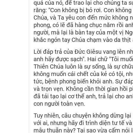
quả của nó, để trao lại cho chúng ta 
rằng: "Con không bị bỏ rơi. Con không 
Chúa, và Ta yêu con đến mức không ng
phong, có lẽ đã hàng chục năm rồi an
người, mà lại là bàn tay của một vị 
khắc ngón tay Chúa chạm vào da thịt 
Lời đáp trả của Đức Giêsu vang lên n
anh hãy được sạch". Hai chữ "Tôi muố
Thiên Chúa luôn là sự sống, là sự chữ
không muốn cái chết của kẻ có tội, 
tức, bệnh phong biến khỏi anh. Sự đáp
và trọn vẹn. Không cần thời gian hồi p
đã tái tạo lại cơ thể anh, trả lại cho 
con người toàn vẹn.
Tuy nhiên, câu chuyện không dừng lại
với ai, nhưng hãy đi trình diện tư tế 
mâu thuẫn này? Tại sao vừa cấm nói lạ