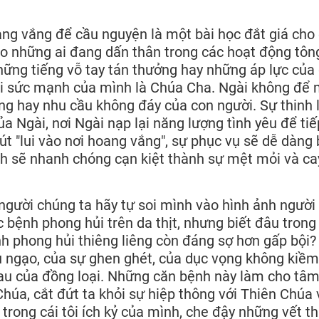
ang vắng để cầu nguyện là một bài học đắt giá cho
ho những ai đang dấn thân trong các hoạt động tôn
hững tiếng vỗ tay tán thưởng hay những áp lực củ
ội sức mạnh của mình là Chúa Cha. Ngài không để 
ông hay nhu cầu không đáy của con người. Sự thinh 
a Ngài, nơi Ngài nạp lại năng lượng tình yêu để tiế
t "lui vào nơi hoang vắng", sự phục vụ sẽ dễ dàng 
ành sẽ nhanh chóng cạn kiệt thành sự mệt mỏi và ca
người chúng ta hãy tự soi mình vào hình ảnh người
 bệnh phong hủi trên da thịt, nhưng biết đâu tron
 phong hủi thiêng liêng còn đáng sợ hơn gấp bội?
iêu ngạo, của sự ghen ghét, của dục vọng không kiềm
au của đồng loại. Những căn bệnh này làm cho tâ
 Chúa, cắt đứt ta khỏi sự hiệp thông với Thiên Chúa 
trong cái tôi ích kỷ của mình, che đậy những vết t