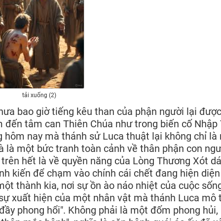
tải xuống (2)
hưa bao giờ tiếng kêu than của phận người lại được
m đến tâm can Thiên Chúa như trong biến cố Nhập
g hôm nay mà thánh sử Luca thuật lại không chỉ là
à là một bức tranh toàn cảnh về thân phận con ngư
và trên hết là về quyền năng của Lòng Thương Xót 
ịnh kiến để chạm vào chính cái chết đang hiện diện
ột thành kia, nơi sự ồn ào náo nhiệt của cuộc sốn
 sự xuất hiện của một nhân vật mà thánh Luca mô 
đầy phong hổi". Không phải là một đốm phong hủi,