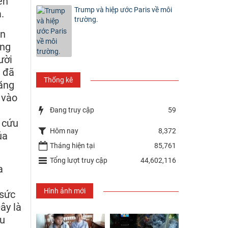
ên
Trump và hiệp ước Paris về môi
.
trường.
ộn
ùng
ười
i đã
Thống kê
năng
 vào
Đang truy cập
59
 cứu
Hôm nay
8,372
ủa
Tháng hiện tại
85,761
Tổng lượt truy cập
44,602,116
a
Hình ảnh mới
 sức
ây là
ậu