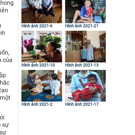
 phong
hiên
n
Hình ảnh 2021-6
Hình ảnh 2021-21
nh
uốn,
n của
Hình ảnh 2021-10
Hình ảnh 2021-13
i
lập
khắc
tạo
a một
Hình ảnh 2021-2
Hình ảnh 2021-17
ói
ó sự
 sự