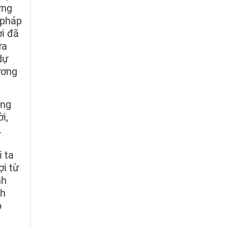
ưng
 pháp
ời đã
ữa
dự
ương
ông
i,
.
 ta
ợi từ
nh
nh
o