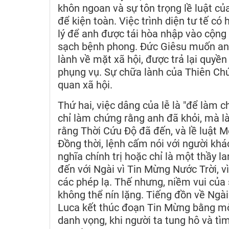
khôn ngoan và sự tôn trọng lề luật c
để kiện toàn. Việc trình diện tư tế có
lý để anh được tái hòa nhập vào cộng
sạch bệnh phong. Đức Giêsu muốn anh
lành về mặt xã hội, được trả lại quy
phụng vụ. Sự chữa lành của Thiên Chú
quan xã hội.
Thứ hai, việc dâng của lễ là "để làm 
chỉ làm chứng rằng anh đã khỏi, mà 
rằng Thời Cứu Độ đã đến, và lề luật M
Đồng thời, lệnh cấm nói với người khá
nghĩa chính trị hoặc chỉ là một thầy
đến với Ngài vì Tin Mừng Nước Trời, vì
các phép lạ. Thế nhưng, niềm vui của 
không thể nín lặng. Tiếng đồn về Ngài
Luca kết thúc đoạn Tin Mừng bằng một
danh vọng, khi người ta tung hô và tì