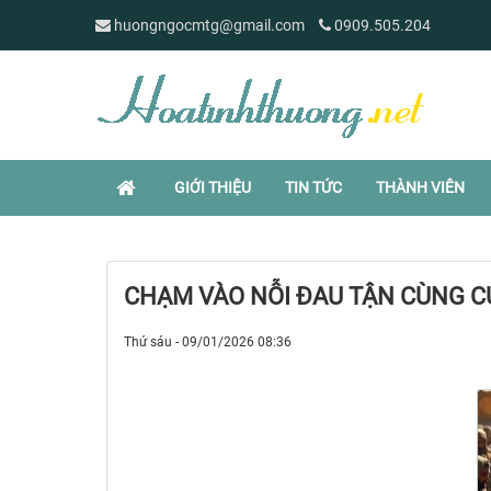
huongngocmtg@gmail.com
0909.505.204
GIỚI THIỆU
TIN TỨC
THÀNH VIÊN
CHẠM VÀO NỖI ĐAU TẬN CÙNG C
Thứ sáu - 09/01/2026 08:36