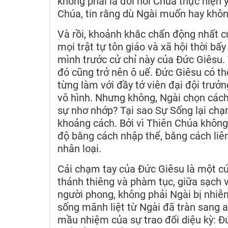
không phải là đòi hỏi Chúa thực hiện 
Chúa, tin rằng dù Ngài muốn hay không
Và rồi, khoảnh khắc chấn động nhất c
mọi trật tự tôn giáo và xã hội thời bấ
mình trước cử chỉ này của Đức Giêsu. 
đó cũng trở nên ô uế. Đức Giêsu có th
từng làm với đầy tớ viên đại đội trưở
vô hình. Nhưng không, Ngài chọn cách
sự nhơ nhớp? Tại sao Sự Sống lại chạ
khoảng cách. Bởi vì Thiên Chúa không
độ bằng cách nhập thể, bằng cách liê
nhân loại.
Cái chạm tay của Đức Giêsu là một cú
thánh thiêng và phàm tục, giữa sạch v
người phong, không phải Ngài bị nhiễm
sống mãnh liệt từ Ngài đã tràn sang an
mầu nhiệm của sự trao đổi diệu kỳ: Đứ