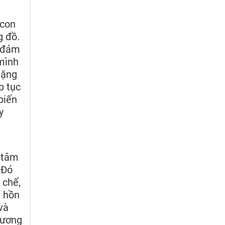
 con
g đồ.
a đám
mình
lặng
p tục
biến
y
g tâm
 Đó
 chế,
m hồn
và
hương