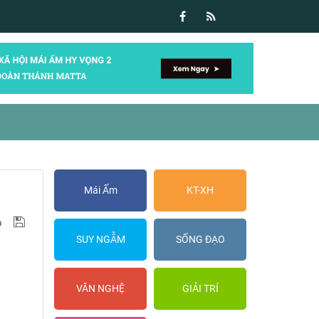
Mái Ấm
KT-XH
SUY NGẪM
SỐNG ĐẠO
VĂN NGHỆ
GIẢI TRÍ