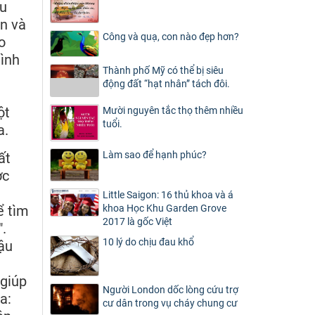
ứu
àn và
Công và quạ, con nào đẹp hơn?
o
mình
Thành phố Mỹ có thể bị siêu
động đất “hạt nhân” tách đôi.
ột
Mười nguyên tắc thọ thêm nhiều
tuổi.
a.
Làm sao để hạnh phúc?
ất
ợc
Little Saigon: 16 thủ khoa và á
ể tìm
khoa Học Khu Garden Grove
2017 là gốc Việt
.
10 lý do chịu đau khổ
hậu
giúp
Người London dốc lòng cứu trợ
a:
cư dân trong vụ cháy chung cư