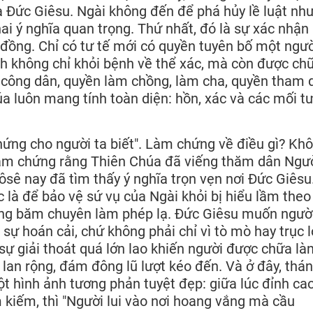
ủa Đức Giêsu. Ngài không đến để phá hủy lề luật nh
 hai ý nghĩa quan trọng. Thứ nhất, đó là sự xác nhận
 đồng. Chỉ có tư tế mới có quyền tuyên bố một ngư
 không chỉ khỏi bệnh về thể xác, mà còn được ch
ền công dân, quyền làm chồng, làm cha, quyền tham 
a luôn mang tính toàn diện: hồn, xác và các mối t
chứng cho người ta biết". Làm chứng về điều gì? Kh
làm chứng rằng Thiên Chúa đã viếng thăm dân Ngườ
ôsê nay đã tìm thấy ý nghĩa trọn vẹn nơi Đức Giêsu
c là để bảo vệ sứ vụ của Ngài khỏi bị hiểu lầm theo
 lang băm chuyên làm phép lạ. Đức Giêsu muốn người
 sự hoán cải, chứ không phải chỉ vì tò mò hay trục l
sự giải thoát quá lớn lao khiến người được chữa là
 lan rộng, đám đông lũ lượt kéo đến. Và ở đây, thá
 hình ảnh tương phản tuyệt đẹp: giữa lúc đỉnh ca
m kiếm, thì "Người lui vào nơi hoang vắng mà cầu