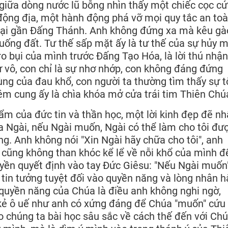
i giữa dòng nước lũ bỗng nhìn thấy một chiếc cọc c
 động địa, một hành động phá vỡ mọi quy tắc an to
ến lại gần Đấng Thánh. Anh không đứng xa mà kêu gà
uống đất. Tư thế sấp mặt ấy là tư thế của sự hủy 
ro bụi của mình trước Đấng Tạo Hóa, là lời thú nhận
hư vô, con chỉ là sự nhơ nhớp, con không đáng đứng
ùng của đau khổ, con người ta thường tìm thấy sự t
êm cung ấy là chìa khóa mở cửa trái tim Thiên Chú
hẩm của đức tin và thần học, một lời kinh đẹp đẽ nh
a Ngài, nếu Ngài muốn, Ngài có thể làm cho tôi đư
ng. Anh không nói "Xin Ngài hãy chữa cho tôi", anh
 cũng không than khóc kể lể về nỗi khổ của mình đ
uyền quyết định vào tay Đức Giêsu: "Nếu Ngài muốn"
ự tin tưởng tuyệt đối vào quyền năng và lòng nhân 
 quyền năng của Chúa là điều anh không nghi ngờ,
ẻ ô uế như anh có xứng đáng để Chúa "muốn" cứu 
o chúng ta bài học sâu sắc về cách thế đến với Chú