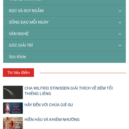
ĐỌC VÀ SUY NGẪM
SỐNG ĐẠO MỖI NGÀY
VĂN NGHỆ
GÓC GIẢI TRÍ
Sức Khỏe
Tin tiêu điểm
CHA WILFRID STINISSEN GIẢI THÍCH VỀ ĐÊM TỐI
THIÊNG LIÊNG
HÃY ĐẾN VỚI CHÚA GIÊ-SU
HIỀN HẬU VÀ KHIÊM NHƯỜNG