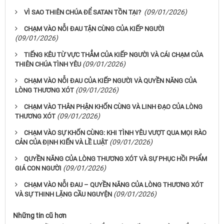
(09/01/2026)
VÌ SAO THIÊN CHÚA ĐỂ SATAN TỒN TẠI?
CHẠM VÀO NỖI ĐAU TẬN CÙNG CỦA KIẾP NGƯỜI
(09/01/2026)
TIẾNG KÊU TỪ VỰC THẲM CỦA KIẾP NGƯỜI VÀ CÁI CHẠM CỦA
(09/01/2026)
THIÊN CHÚA TÌNH YÊU
CHẠM VÀO NỖI ĐAU CỦA KIẾP NGƯỜI VÀ QUYỀN NĂNG CỦA
(09/01/2026)
LÒNG THƯƠNG XÓT
CHẠM VÀO THÂN PHẬN KHỐN CÙNG VÀ LINH ĐẠO CỦA LÒNG
(09/01/2026)
THƯƠNG XÓT
CHẠM VÀO SỰ KHỐN CÙNG: KHI TÌNH YÊU VƯỢT QUA MỌI RÀO
(09/01/2026)
CẢN CỦA ĐỊNH KIẾN VÀ LỀ LUẬT
QUYỀN NĂNG CỦA LÒNG THƯƠNG XÓT VÀ SỰ PHỤC HỒI PHẨM
(09/01/2026)
GIÁ CON NGƯỜI
CHẠM VÀO NỖI ĐAU – QUYỀN NĂNG CỦA LÒNG THƯƠNG XÓT
(09/01/2026)
VÀ SỰ THINH LẶNG CẦU NGUYỆN
Những tin cũ hơn