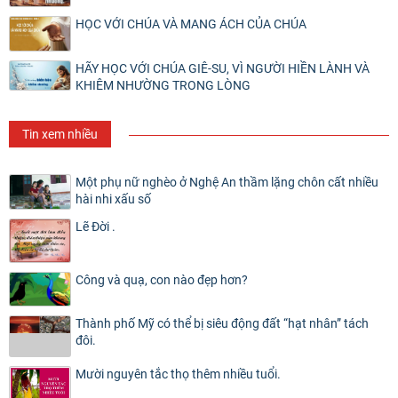
HỌC VỚI CHÚA VÀ MANG ÁCH CỦA CHÚA
HÃY HỌC VỚI CHÚA GIÊ-SU, VÌ NGƯỜI HIỀN LÀNH VÀ
KHIÊM NHƯỜNG TRONG LÒNG
Tin xem nhiều
Một phụ nữ nghèo ở Nghệ An thầm lặng chôn cất nhiều
hài nhi xấu số
Lẽ Đời .
Công và quạ, con nào đẹp hơn?
Thành phố Mỹ có thể bị siêu động đất “hạt nhân” tách
đôi.
Mười nguyên tắc thọ thêm nhiều tuổi.