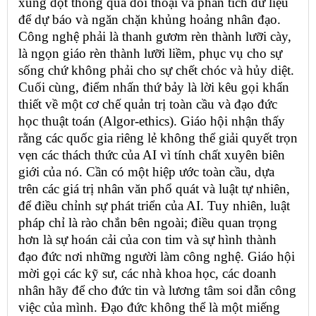
xung đột thông qua đối thoại và phân tích dữ liệu
để dự báo và ngăn chặn khủng hoảng nhân đạo.
Công nghệ phải là thanh gươm rèn thành lưỡi cày,
là ngọn giáo rèn thành lưỡi liềm, phục vụ cho sự
sống chứ không phải cho sự chết chóc và hủy diệt.
Cuối cùng, điểm nhấn thứ bảy là lời kêu gọi khẩn
thiết về một cơ chế quản trị toàn cầu và đạo đức
học thuật toán (Algor-ethics). Giáo hội nhận thấy
rằng các quốc gia riêng lẻ không thể giải quyết trọn
vẹn các thách thức của AI vì tính chất xuyên biên
giới của nó. Cần có một hiệp ước toàn cầu, dựa
trên các giá trị nhân văn phổ quát và luật tự nhiên,
để điều chỉnh sự phát triển của AI. Tuy nhiên, luật
pháp chỉ là rào chắn bên ngoài; điều quan trọng
hơn là sự hoán cải của con tim và sự hình thành
đạo đức nơi những người làm công nghệ. Giáo hội
mời gọi các kỹ sư, các nhà khoa học, các doanh
nhân hãy để cho đức tin và lương tâm soi dẫn công
việc của mình. Đạo đức không thể là một miếng