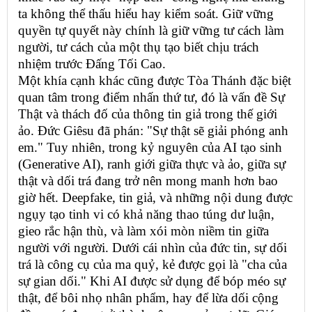
ta không thể thấu hiểu hay kiểm soát. Giữ vững
quyền tự quyết này chính là giữ vững tư cách làm
người, tư cách của một thụ tạo biết chịu trách
nhiệm trước Đấng Tối Cao.
Một khía cạnh khác cũng được Tòa Thánh đặc biệt
quan tâm trong điểm nhấn thứ tư, đó là vấn đề Sự
Thật và thách đố của thông tin giả trong thế giới
ảo. Đức Giêsu đã phán: "Sự thật sẽ giải phóng anh
em." Tuy nhiên, trong kỷ nguyên của AI tạo sinh
(Generative AI), ranh giới giữa thực và ảo, giữa sự
thật và dối trá đang trở nên mong manh hơn bao
giờ hết. Deepfake, tin giả, và những nội dung được
ngụy tạo tinh vi có khả năng thao túng dư luận,
gieo rắc hận thù, và làm xói mòn niềm tin giữa
người với người. Dưới cái nhìn của đức tin, sự dối
trá là công cụ của ma quỷ, kẻ được gọi là "cha của
sự gian dối." Khi AI được sử dụng để bóp méo sự
thật, để bôi nhọ nhân phẩm, hay để lừa dối cộng