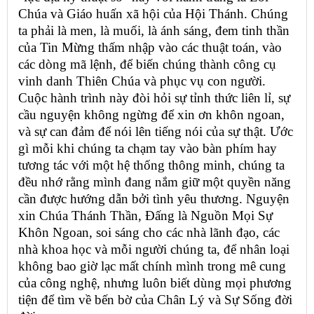
Chúa và Giáo huấn xã hội của Hội Thánh. Chúng
ta phải là men, là muối, là ánh sáng, đem tinh thần
của Tin Mừng thấm nhập vào các thuật toán, vào
các dòng mã lệnh, để biến chúng thành công cụ
vinh danh Thiên Chúa và phục vụ con người.
Cuộc hành trình này đòi hỏi sự tỉnh thức liên lỉ, sự
cầu nguyện không ngừng để xin ơn khôn ngoan,
và sự can đảm để nói lên tiếng nói của sự thật. Ước
gì mỗi khi chúng ta chạm tay vào bàn phím hay
tương tác với một hệ thống thông minh, chúng ta
đều nhớ rằng mình đang nắm giữ một quyền năng
cần được hướng dẫn bởi tình yêu thương. Nguyện
xin Chúa Thánh Thần, Đấng là Nguồn Mọi Sự
Khôn Ngoan, soi sáng cho các nhà lãnh đạo, các
nhà khoa học và mỗi người chúng ta, để nhân loại
không bao giờ lạc mất chính mình trong mê cung
của công nghệ, nhưng luôn biết dùng mọi phương
tiện để tìm về bến bờ của Chân Lý và Sự Sống đời