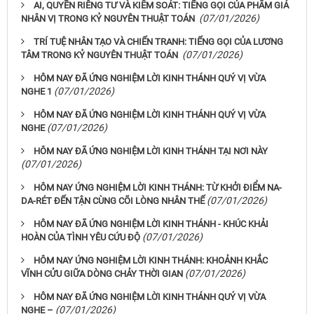
AI, QUYỀN RIÊNG TƯ VÀ KIỂM SOÁT: TIẾNG GỌI CỦA PHẨM GIÁ
(07/01/2026)
NHÂN VỊ TRONG KỶ NGUYÊN THUẬT TOÁN
TRÍ TUỆ NHÂN TẠO VÀ CHIẾN TRANH: TIẾNG GỌI CỦA LƯƠNG
(07/01/2026)
TÂM TRONG KỶ NGUYÊN THUẬT TOÁN
HÔM NAY ĐÃ ỨNG NGHIỆM LỜI KINH THÁNH QUÝ VỊ VỪA
(07/01/2026)
NGHE 1
HÔM NAY ĐÃ ỨNG NGHIỆM LỜI KINH THÁNH QUÝ VỊ VỪA
(07/01/2026)
NGHE
HÔM NAY ĐÃ ỨNG NGHIỆM LỜI KINH THÁNH TẠI NƠI NÀY
(07/01/2026)
HÔM NAY ỨNG NGHIỆM LỜI KINH THÁNH: TỪ KHỞI ĐIỂM NA-
(07/01/2026)
DA-RÉT ĐẾN TẬN CÙNG CÕI LÒNG NHÂN THẾ
HÔM NAY ĐÃ ỨNG NGHIỆM LỜI KINH THÁNH - KHÚC KHẢI
(07/01/2026)
HOÀN CỦA TÌNH YÊU CỨU ĐỘ
HÔM NAY ỨNG NGHIỆM LỜI KINH THÁNH: KHOẢNH KHẮC
(07/01/2026)
VĨNH CỬU GIỮA DÒNG CHẢY THỜI GIAN
HÔM NAY ĐÃ ỨNG NGHIỆM LỜI KINH THÁNH QUÝ VỊ VỪA
(07/01/2026)
NGHE –