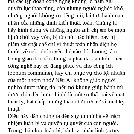
mà các tập đoàn công nghệ khổng lồ nắm giữ
quyền lực thao túng, còn những người nghèo khổ,
những người không có tiếng nói, lại trở thành nạn
nhân của những định kiến thuật toán. Chúng ta
hãy hình dung về những người anh chị em bé mọn
bị từ chối vay vốn, bị từ chối bảo hiểm, hay bị
giám sát chặt chẽ chỉ vì thuật toán nhận diện họ
thuộc về một nhóm yếu thế nào đó. Lương tâm
Công giáo đòi hỏi chúng ta phải đặt câu hỏi: Liệu
công nghệ này có đang phục vụ cho công ích
(bonum commune), hay chỉ phục vụ cho lợi nhuận
của một nhóm nhỏ? Nếu AI không giúp người
nghèo được nâng đỡ, nếu nó không giúp bánh mì
được chia đều hơn, thì đó là một sự thất bại về mặt
luân lý, bất chấp những thành tựu rực rỡ về mặt kỹ
thuật.
Điều này dẫn chúng ta đến suy tư thứ ba về trách
nhiệm luân lý và quyền tự quyết của con người.
Trong thần học luân lý, hành vi nhân linh (actus