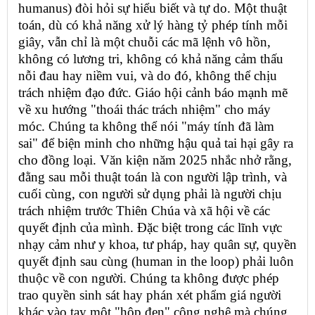
humanus) đòi hỏi sự hiểu biết và tự do. Một thuật
toán, dù có khả năng xử lý hàng tỷ phép tính mỗi
giây, vẫn chỉ là một chuỗi các mã lệnh vô hồn,
không có lương tri, không có khả năng cảm thấu
nỗi đau hay niềm vui, và do đó, không thể chịu
trách nhiệm đạo đức. Giáo hội cảnh báo mạnh mẽ
về xu hướng "thoái thác trách nhiệm" cho máy
móc. Chúng ta không thể nói "máy tính đã làm
sai" để biện minh cho những hậu quả tai hại gây ra
cho đồng loại. Văn kiện năm 2025 nhắc nhở rằng,
đằng sau mỗi thuật toán là con người lập trình, và
cuối cùng, con người sử dụng phải là người chịu
trách nhiệm trước Thiên Chúa và xã hội về các
quyết định của mình. Đặc biệt trong các lĩnh vực
nhạy cảm như y khoa, tư pháp, hay quân sự, quyền
quyết định sau cùng (human in the loop) phải luôn
thuộc về con người. Chúng ta không được phép
trao quyền sinh sát hay phán xét phẩm giá người
khác vào tay một "hộp đen" công nghệ mà chúng