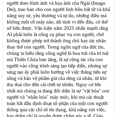
người theo hình ảnh và họa ảnh của Ngài (Imago
Dei), trao ban cho con người linh hồn bất tử và khả
năng suy tư, yêu thương và tự do, những điều mà
không một cỗ máy nào, dù tinh vi đến đâu, có thể
sở hữu được. Văn kiện năm 2025 nhấn mạnh rằng
AI phải luôn là công cụ phục vụ con người, chứ
không được phép trở thành ông chủ hay tác nhân
thay thế con người. Trong ngôn ngữ của đức tin,
chúng ta hiểu rằng công nghệ là hoa trái của trí tuệ
mà Thiên Chúa ban tặng, là sự cộng tác của con
người vào công trình sáng tạo tiếp diễn, nhưng sự
sáng tạo ấy phải luôn hướng về việc thăng tiến sự
sống và bảo vệ phẩm giá của từng cá nhân, từ khi
thụ thai cho đến cái chết tự nhiên. Nguy cơ lớn
nhất mà chúng ta đang đối diện là sự "vật hóa" con
người và "nhân hóa" máy móc, khi mà các thuật
toán bắt đầu định đoạt số phận của một con người
thông qua các chỉ số tín dụng, khả năng xin việc,
hay thậm chí là quyền được chăm sóc y tế. Giáo