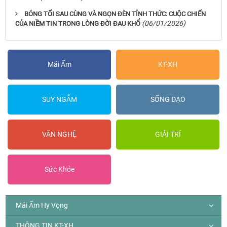
BÓNG TỐI SAU CÙNG VÀ NGỌN ĐÈN TỈNH THỨC: CUỘC CHIẾN
(06/01/2026)
CỦA NIỀM TIN TRONG LÒNG ĐỜI ĐAU KHỔ
Mái Ấm
KT-XH
SUY NGẪM
SỐNG ĐẠO
VĂN NGHỆ
GIẢI TRÍ
Sức Khỏe
Mái Ấm Hy Vọng
THÔNG TIN KT-XH