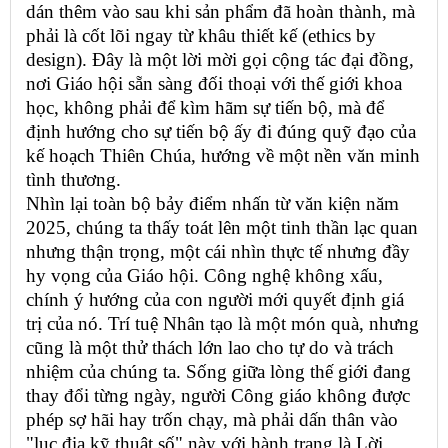
dán thêm vào sau khi sản phẩm đã hoàn thành, mà
phải là cốt lõi ngay từ khâu thiết kế (ethics by
design). Đây là một lời mời gọi cộng tác đại đồng,
nơi Giáo hội sẵn sàng đối thoại với thế giới khoa
học, không phải để kìm hãm sự tiến bộ, mà để
định hướng cho sự tiến bộ ấy đi đúng quỹ đạo của
kế hoạch Thiên Chúa, hướng về một nền văn minh
tình thương.
Nhìn lại toàn bộ bảy điểm nhấn từ văn kiện năm
2025, chúng ta thấy toát lên một tinh thần lạc quan
nhưng thận trọng, một cái nhìn thực tế nhưng đầy
hy vọng của Giáo hội. Công nghệ không xấu,
chính ý hướng của con người mới quyết định giá
trị của nó. Trí tuệ Nhân tạo là một món quà, nhưng
cũng là một thử thách lớn lao cho tự do và trách
nhiệm của chúng ta. Sống giữa lòng thế giới đang
thay đổi từng ngày, người Công giáo không được
phép sợ hãi hay trốn chạy, mà phải dấn thân vào
"lục địa kỹ thuật số" này với hành trang là Lời