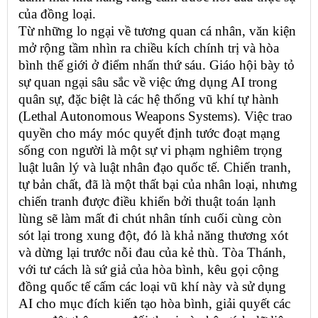
của đồng loại.
Từ những lo ngại về tương quan cá nhân, văn kiện
mở rộng tầm nhìn ra chiều kích chính trị và hòa
bình thế giới ở điểm nhấn thứ sáu. Giáo hội bày tỏ
sự quan ngại sâu sắc về việc ứng dụng AI trong
quân sự, đặc biệt là các hệ thống vũ khí tự hành
(Lethal Autonomous Weapons Systems). Việc trao
quyền cho máy móc quyết định tước đoạt mạng
sống con người là một sự vi phạm nghiêm trọng
luật luân lý và luật nhân đạo quốc tế. Chiến tranh,
tự bản chất, đã là một thất bại của nhân loại, nhưng
chiến tranh được điều khiển bởi thuật toán lạnh
lùng sẽ làm mất đi chút nhân tính cuối cùng còn
sót lại trong xung đột, đó là khả năng thương xót
và dừng lại trước nỗi đau của kẻ thù. Tòa Thánh,
với tư cách là sứ giả của hòa bình, kêu gọi cộng
đồng quốc tế cấm các loại vũ khí này và sử dụng
AI cho mục đích kiến tạo hòa bình, giải quyết các