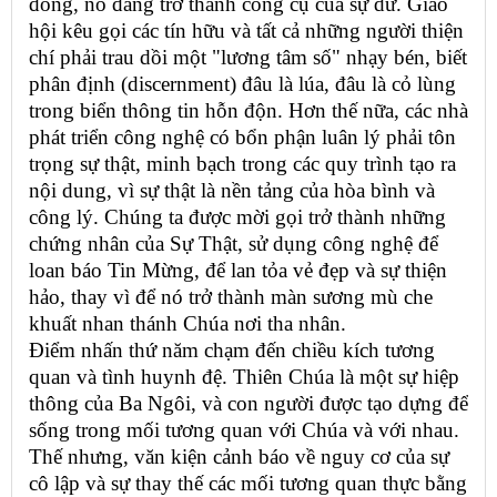
đồng, nó đang trở thành công cụ của sự dữ. Giáo
hội kêu gọi các tín hữu và tất cả những người thiện
chí phải trau dồi một "lương tâm số" nhạy bén, biết
phân định (discernment) đâu là lúa, đâu là cỏ lùng
trong biển thông tin hỗn độn. Hơn thế nữa, các nhà
phát triển công nghệ có bổn phận luân lý phải tôn
trọng sự thật, minh bạch trong các quy trình tạo ra
nội dung, vì sự thật là nền tảng của hòa bình và
công lý. Chúng ta được mời gọi trở thành những
chứng nhân của Sự Thật, sử dụng công nghệ để
loan báo Tin Mừng, để lan tỏa vẻ đẹp và sự thiện
hảo, thay vì để nó trở thành màn sương mù che
khuất nhan thánh Chúa nơi tha nhân.
Điểm nhấn thứ năm chạm đến chiều kích tương
quan và tình huynh đệ. Thiên Chúa là một sự hiệp
thông của Ba Ngôi, và con người được tạo dựng để
sống trong mối tương quan với Chúa và với nhau.
Thế nhưng, văn kiện cảnh báo về nguy cơ của sự
cô lập và sự thay thế các mối tương quan thực bằng