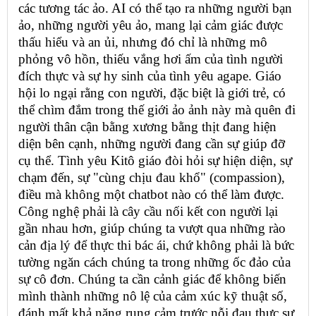
các tương tác ảo. AI có thể tạo ra những người bạn
ảo, những người yêu ảo, mang lại cảm giác được
thấu hiểu và an ủi, nhưng đó chỉ là những mô
phỏng vô hồn, thiếu vắng hơi ấm của tình người
đích thực và sự hy sinh của tình yêu agape. Giáo
hội lo ngại rằng con người, đặc biệt là giới trẻ, có
thể chìm đắm trong thế giới ảo ảnh này mà quên đi
người thân cận bằng xương bằng thịt đang hiện
diện bên cạnh, những người đang cần sự giúp đỡ
cụ thể. Tình yêu Kitô giáo đòi hỏi sự hiện diện, sự
chạm đến, sự "cùng chịu đau khổ" (compassion),
điều mà không một chatbot nào có thể làm được.
Công nghệ phải là cây cầu nối kết con người lại
gần nhau hơn, giúp chúng ta vượt qua những rào
cản địa lý để thực thi bác ái, chứ không phải là bức
tường ngăn cách chúng ta trong những ốc đảo của
sự cô đơn. Chúng ta cần cảnh giác để không biến
mình thành những nô lệ của cảm xúc kỹ thuật số,
đánh mất khả năng rung cảm trước nỗi đau thực sự