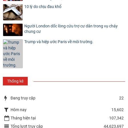
10 lý do chịu đau khổ
Người London dốc lòng cứu trợ cư dân trong vụ cháy
chung cư
Trump và hiệp ước Paris về môi trường.
Thống kê
Đang truy cập
22
Hôm nay
15,602
Tháng hiện tại
107,342
Tổng lượt truy cập
44,623,697