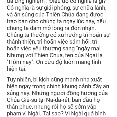
đã ứng nghiệm". Điều đó có nghĩa là gì?
Có nghĩa là sự giải phóng, sự chữa lành,
và ân sủng của Thiên Chúa đang được
trao ban cho chúng ta ngay lúc này, nếu
chúng ta dám mở lòng ra đón nhận.
Chúng ta thường có xu hướng trì hoãn sự
thánh thiện, trì hoãn việc sám hối, trì
hoãn việc yêu thương sang "ngày mai".
Nhưng với Thiên Chúa, tên của Ngài là
"Hôm nay". Ơn cứu độ luôn mang tính
hiện tại.
Tuy nhiên, bi kịch cũng manh nha xuất
hiện ngay trong chính khung cảnh đầy ân
sủng này. Những người đồng hương của
Chúa Giê-su tại Na-da-rét, ban đầu họ
thán phục, nhưng rồi họ sẽ sớm vấp
phạm vì Ngài. Tại sao? Vì Ngài quá bình