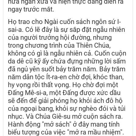
hứa ngàn xưa và hiện thực đang diễn ra
ngay trước mắt.
Họ trao cho Ngài cuốn sách ngôn sứ I-
sai-a. Có lẽ đây là sự sắp đặt ngẫu nhiên
của người trưởng hội đường, nhưng
trong chương trình của Thiên Chúa,
không có gì là ngẫu nhiên cả. Cuốn cuộn
da dê cũ kỹ ấy chứa đựng những lời sấm
đã ngủ yên suốt bảy trăm năm. Bảy trăm
năm dân tộc Ít-ra-en chờ đợi, khóc than,
hy vọng rồi thất vọng. Họ chờ đợi một
Đấng Mê-si-a, một Đấng được xức dầu
sẽ đến để giải phóng họ khỏi ách đô hộ
của ngoại bang, khỏi sự nghèo đói và tủi
nhục. Và Chúa Giê-su mở cuộn sách ra.
Hành động "mở sách" ở đây mang tính
biểu tượng của việc "mở ra mầu nhiệm".