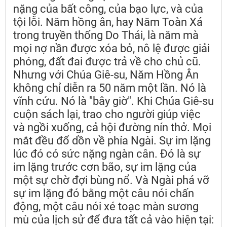
nặng của bất công, của bạo lực, và của
tội lỗi. Năm hồng ân, hay Năm Toàn Xá
trong truyền thống Do Thái, là năm mà
mọi nợ nần được xóa bỏ, nô lệ được giải
phóng, đất đai được trả về cho chủ cũ.
Nhưng với Chúa Giê-su, Năm Hồng Ân
không chỉ diễn ra 50 năm một lần. Nó là
vĩnh cửu. Nó là "bây giờ". Khi Chúa Giê-su
cuộn sách lại, trao cho người giúp việc
và ngồi xuống, cả hội đường nín thở. Mọi
mắt đều đổ dồn về phía Ngài. Sự im lặng
lúc đó có sức nặng ngàn cân. Đó là sự
im lặng trước cơn bão, sự im lặng của
một sự chờ đợi bùng nổ. Và Ngài phá vỡ
sự im lặng đó bằng một câu nói chấn
động, một câu nói xé toạc màn sương
mù của lịch sử để đưa tất cả vào hiện tại: