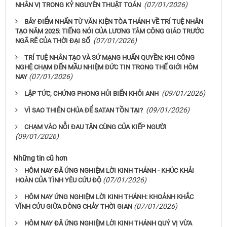
(07/01/2026)
NHÂN VỊ TRONG KỶ NGUYÊN THUẬT TOÁN
BẢY ĐIỂM NHẤN TỪ VĂN KIỆN TÒA THÁNH VỀ TRÍ TUỆ NHÂN
TẠO NĂM 2025: TIẾNG NÓI CỦA LƯƠNG TÂM CÔNG GIÁO TRƯỚC
(07/01/2026)
NGÃ RẼ CỦA THỜI ĐẠI SỐ
TRÍ TUỆ NHÂN TẠO VÀ SỨ MẠNG HUẤN QUYỀN: KHI CÔNG
NGHỆ CHẠM ĐẾN MẦU NHIỆM ĐỨC TIN TRONG THẾ GIỚI HÔM
(07/01/2026)
NAY
(09/01/2026)
LẬP TỨC, CHỨNG PHONG HỦI BIẾN KHỎI ANH
(09/01/2026)
VÌ SAO THIÊN CHÚA ĐỂ SATAN TỒN TẠI?
CHẠM VÀO NỖI ĐAU TẬN CÙNG CỦA KIẾP NGƯỜI
(09/01/2026)
Những tin cũ hơn
HÔM NAY ĐÃ ỨNG NGHIỆM LỜI KINH THÁNH - KHÚC KHẢI
(07/01/2026)
HOÀN CỦA TÌNH YÊU CỨU ĐỘ
HÔM NAY ỨNG NGHIỆM LỜI KINH THÁNH: KHOẢNH KHẮC
(07/01/2026)
VĨNH CỬU GIỮA DÒNG CHẢY THỜI GIAN
HÔM NAY ĐÃ ỨNG NGHIỆM LỜI KINH THÁNH QUÝ VỊ VỪA