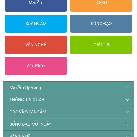
Mái Ấm
KT-XH
SUY NGẪM
SỐNG ĐẠO
VĂN NGHỆ
GIẢI TRÍ
Sức Khỏe
Mái Ấm Hy Vọng
THÔNG TIN KT-XH
ĐỌC VÀ SUY NGẪM
SỐNG ĐẠO MỖI NGÀY
VĂN NGHỆ