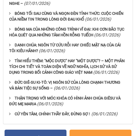
(07/01/2026)
NGHE –
BÓNG TỐI SAU CÙNG VÀ NGỌN ĐÈN TỈNH THỨC: CUỘC CHIẾN
(06/01/2026)
CỦA NIỀM TIN TRONG LÒNG ĐỜI ĐAU KHỔ
BÓNG MA CỦA NHỮNG CÔNG TRÌNH VĨ ĐẠI: KHI CƠN BÃO TỤC
(06/01/2026)
HÓA QUÉT QUA NHỮNG TÂM HỒN RỖNG TUẾCH
DANH CHÚA: NGÔN TỪ CỨU RỖI HAY CHIẾC MẶT NẠ CỦA CÁI
(06/01/2026)
TÔI KIÊU HÃNH?
TÌM HIỂU THÊM: "MỘC DƯỢC" HAY "MỘT DƯỢC"? – MỘT PHÂN
TÍCH CHI TIẾT VÀ TOÀN DIỆN VỀ NGỮ NGHĨA, LỊCH SỬ VÀ SỬ
(06/01/2026)
DỤNG TRONG BỐI CẢNH CÔNG GIÁO VIỆT NAM
ĐỨC GIÊ-SU KI-TÔ: VỊ NGÔN SỨ CỦA LÒNG CHẠNH THƯƠNG
(06/01/2026)
VÀ BÀN TIỆC SỰ SỐNG –
THẬN TRỌNG VỚI MÓC KHÓA CÓ HÌNH ẢNH CHÚA GIÊSU VÀ
(06/01/2026)
ĐỨC MẸ MARIA
(06/01/2026)
CỨ YÊN TÂM, CHÍNH THẦY ĐÂY, ĐỪNG SỢ !