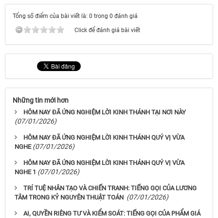
Tổng số điểm của bài viết là: 0 trong 0 đánh giá
Click để đánh giá bài viết
Những tin mới hơn
HÔM NAY ĐÃ ỨNG NGHIỆM LỜI KINH THÁNH TẠI NƠI NÀY
(07/01/2026)
HÔM NAY ĐÃ ỨNG NGHIỆM LỜI KINH THÁNH QUÝ VỊ VỪA
(07/01/2026)
NGHE
HÔM NAY ĐÃ ỨNG NGHIỆM LỜI KINH THÁNH QUÝ VỊ VỪA
(07/01/2026)
NGHE 1
TRÍ TUỆ NHÂN TẠO VÀ CHIẾN TRANH: TIẾNG GỌI CỦA LƯƠNG
(07/01/2026)
TÂM TRONG KỶ NGUYÊN THUẬT TOÁN
AI, QUYỀN RIÊNG TƯ VÀ KIỂM SOÁT: TIẾNG GỌI CỦA PHẨM GIÁ