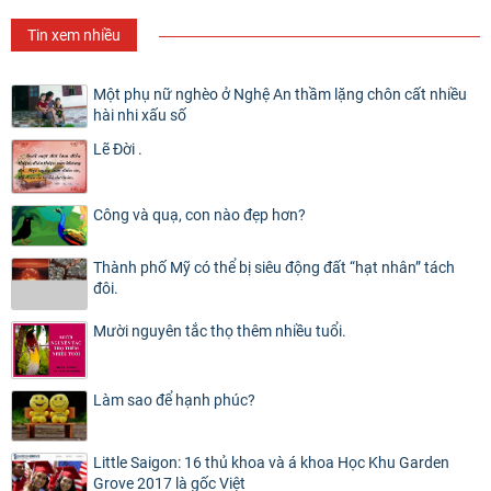
Tin xem nhiều
Một phụ nữ nghèo ở Nghệ An thầm lặng chôn cất nhiều
hài nhi xấu số
Lẽ Đời .
Công và quạ, con nào đẹp hơn?
Thành phố Mỹ có thể bị siêu động đất “hạt nhân” tách
đôi.
Mười nguyên tắc thọ thêm nhiều tuổi.
Làm sao để hạnh phúc?
Little Saigon: 16 thủ khoa và á khoa Học Khu Garden
Grove 2017 là gốc Việt