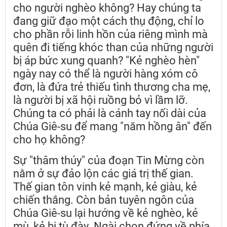
cho người nghèo không? Hay chúng ta
đang giữ đạo một cách thụ động, chỉ lo
cho phần rỗi linh hồn của riêng mình mà
quên đi tiếng khóc than của những người
bị áp bức xung quanh? "Kẻ nghèo hèn"
ngày nay có thể là người hàng xóm cô
đơn, là đứa trẻ thiếu tình thương cha mẹ,
là người bị xã hội ruồng bỏ vì lầm lỡ.
Chúng ta có phải là cánh tay nối dài của
Chúa Giê-su để mang "năm hồng ân" đến
cho họ không?
Sự "thâm thúy" của đoạn Tin Mừng còn
nằm ở sự đảo lộn các giá trị thế gian.
Thế gian tôn vinh kẻ mạnh, kẻ giàu, kẻ
chiến thắng. Còn bản tuyên ngôn của
Chúa Giê-su lại hướng về kẻ nghèo, kẻ
mù, kẻ bị tù đày. Ngài chọn đứng về phía