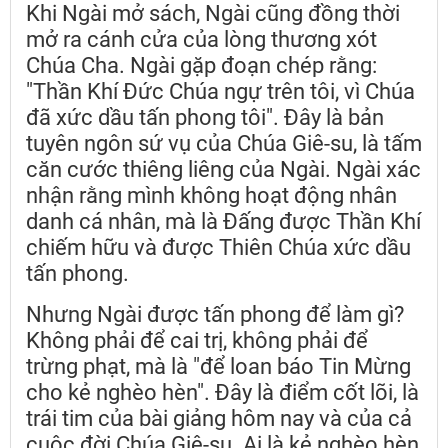
Khi Ngài mở sách, Ngài cũng đồng thời
mở ra cánh cửa của lòng thương xót
Chúa Cha. Ngài gặp đoạn chép rằng:
"Thần Khí Đức Chúa ngự trên tôi, vì Chúa
đã xức dầu tấn phong tôi". Đây là bản
tuyên ngôn sứ vụ của Chúa Giê-su, là tấm
căn cước thiêng liêng của Ngài. Ngài xác
nhận rằng mình không hoạt động nhân
danh cá nhân, mà là Đấng được Thần Khí
chiếm hữu và được Thiên Chúa xức dầu
tấn phong.
Nhưng Ngài được tấn phong để làm gì?
Không phải để cai trị, không phải để
trừng phạt, mà là "để loan báo Tin Mừng
cho kẻ nghèo hèn". Đây là điểm cốt lõi, là
trái tim của bài giảng hôm nay và của cả
cuộc đời Chúa Giê-su. Ai là kẻ nghèo hèn