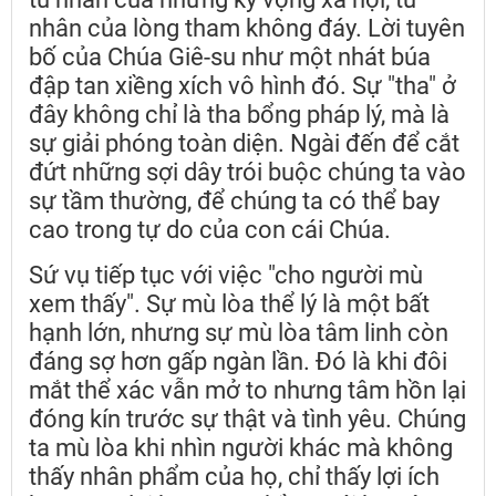
nhân của lòng tham không đáy. Lời tuyên
bố của Chúa Giê-su như một nhát búa
đập tan xiềng xích vô hình đó. Sự "tha" ở
đây không chỉ là tha bổng pháp lý, mà là
sự giải phóng toàn diện. Ngài đến để cắt
đứt những sợi dây trói buộc chúng ta vào
sự tầm thường, để chúng ta có thể bay
cao trong tự do của con cái Chúa.
Sứ vụ tiếp tục với việc "cho người mù
xem thấy". Sự mù lòa thể lý là một bất
hạnh lớn, nhưng sự mù lòa tâm linh còn
đáng sợ hơn gấp ngàn lần. Đó là khi đôi
mắt thể xác vẫn mở to nhưng tâm hồn lại
đóng kín trước sự thật và tình yêu. Chúng
ta mù lòa khi nhìn người khác mà không
thấy nhân phẩm của họ, chỉ thấy lợi ích