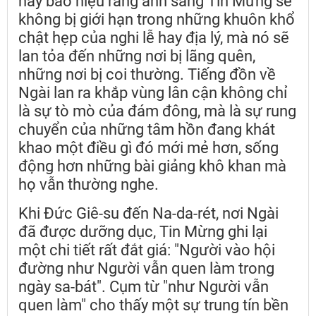
này báo hiệu rằng ánh sáng Tin Mừng sẽ
không bị giới hạn trong những khuôn khổ
chật hẹp của nghi lễ hay địa lý, mà nó sẽ
lan tỏa đến những nơi bị lãng quên,
những nơi bị coi thường. Tiếng đồn về
Ngài lan ra khắp vùng lân cận không chỉ
là sự tò mò của đám đông, mà là sự rung
chuyển của những tâm hồn đang khát
khao một điều gì đó mới mẻ hơn, sống
động hơn những bài giảng khô khan mà
họ vẫn thường nghe.
Khi Đức Giê-su đến Na-da-rét, nơi Ngài
đã được dưỡng dục, Tin Mừng ghi lại
một chi tiết rất đắt giá: "Người vào hội
đường như Người vẫn quen làm trong
ngày sa-bát". Cụm từ "như Người vẫn
quen làm" cho thấy một sự trung tín bền