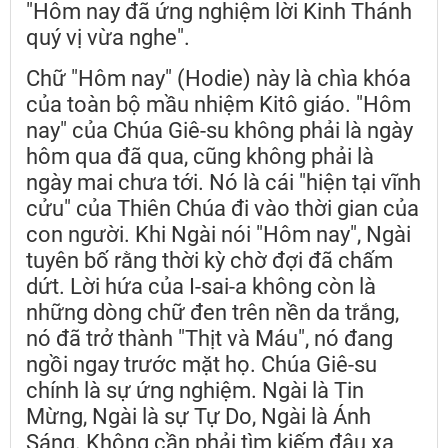
"Hôm nay đã ứng nghiệm lời Kinh Thánh
quý vị vừa nghe".
Chữ "Hôm nay" (Hodie) này là chìa khóa
của toàn bộ mầu nhiệm Kitô giáo. "Hôm
nay" của Chúa Giê-su không phải là ngày
hôm qua đã qua, cũng không phải là
ngày mai chưa tới. Nó là cái "hiện tại vĩnh
cửu" của Thiên Chúa đi vào thời gian của
con người. Khi Ngài nói "Hôm nay", Ngài
tuyên bố rằng thời kỳ chờ đợi đã chấm
dứt. Lời hứa của I-sai-a không còn là
những dòng chữ đen trên nền da trắng,
nó đã trở thành "Thịt và Máu", nó đang
ngồi ngay trước mặt họ. Chúa Giê-su
chính là sự ứng nghiệm. Ngài là Tin
Mừng, Ngài là sự Tự Do, Ngài là Ánh
Sáng. Không cần phải tìm kiếm đâu xa