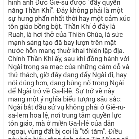
hình ảnh Đức Giê-su được "đầy quyền
năng Thần Khí". Đây không phải là một
sự hưng phấn nhất thời hay một cảm xúc
tôn giáo bồng bột. Thần Khí ở đây là
Ruah, là hơi thở của Thiên Chúa, là sức
mạnh sáng tạo đã bay lượn trên mặt
nước hỗn mang thuở khai thiên lập địa.
Chính Thần Khí ấy, sau khi đồng hành với
Ngài trong sa mạc của những cám dỗ và
thử thách, giờ đây đang đẩy Ngài đi, hay
nói đúng hơn, đang bùng nổ trong Ngài
để Ngài trở về Ga-li-lê. Sự trở về này
mang một ý nghĩa biểu tượng sâu sắc:
Ngài bắt đầu sứ vụ không phải ở Giê-ru-
sa-lem hoa lệ, nơi trung tâm quyền lực
tôn giáo, mà ở miền Ga-li-lê của dân
ngoại, vùng đất bị coi là "tối tăm". Điều