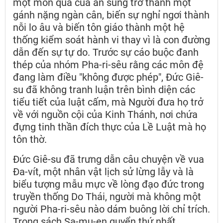
một món quà của ân sủng trở thành một
gánh nặng ngàn cân, biến sự nghỉ ngơi thành
nỗi lo âu và biến tôn giáo thành một hệ
thống kiểm soát hành vi thay vì là con đường
dẫn đến sự tự do. Trước sự cáo buộc đanh
thép của nhóm Pha-ri-sêu rằng các môn đệ
đang làm điều "không được phép", Đức Giê-
su đã không tranh luận trên bình diện các
tiểu tiết của luật cấm, mà Người đưa họ trở
về với nguồn cội của Kinh Thánh, nơi chứa
đựng tinh thần đích thực của Lề Luật mà họ
tôn thờ.
Đức Giê-su đã trưng dẫn câu chuyện về vua
Đa-vít, một nhân vật lịch sử lừng lẫy và là
biểu tượng mẫu mực về lòng đạo đức trong
truyền thống Do Thái, người mà không một
người Pha-ri-sêu nào dám buông lời chỉ trích.
Trong sách Sa-mu-en quyển thứ nhất