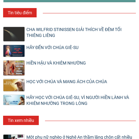
Tin tiêu điểm
CHA WILFRID STINISSEN GIẢI THÍCH VỀ ĐÊM TỐI
THIÊNG LIÊNG
HÃY ĐẾN VỚI CHÚA GIÊ-SU
HIỀN HẬU VÀ KHIÊM NHƯỜNG
HỌC VỚI CHÚA VÀ MANG ÁCH CỦA CHÚA
HÃY HỌC VỚI CHÚA GIÊ-SU, VÌ NGƯỜI HIỀN LÀNH VÀ
KHIÊM NHƯỜNG TRONG LÒNG
Tin xem nhiều
Một phụ nữ nghèo ở Nghệ An thầm lặng chôn cất nhiều