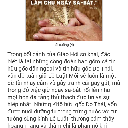
tải xuống (4)
Trong bối cảnh của Giáo Hội sơ khai, đặc
biệt là tại những cộng đoàn bao gồm cả tín
hữu gốc dân ngoại và tín hữu gốc Do Thái,
vấn đề tuân giữ Lề Luật Môi-sê luôn là một
đề tài nhạy cảm và gây tranh cãi gay gắt, mà
trong đó việc giữ ngày sa-bát nổi lên như
một hòn đá tảng thử thách đức tin và sự
hiệp nhất. Những Kitô hữu gốc Do Thái, vốn
được nuôi dưỡng từ trong trứng nước với tư
tưởng sùng kính Lề Luật, thường cảm thấy
hoang mang và thậm chí là phẫn nộ khi