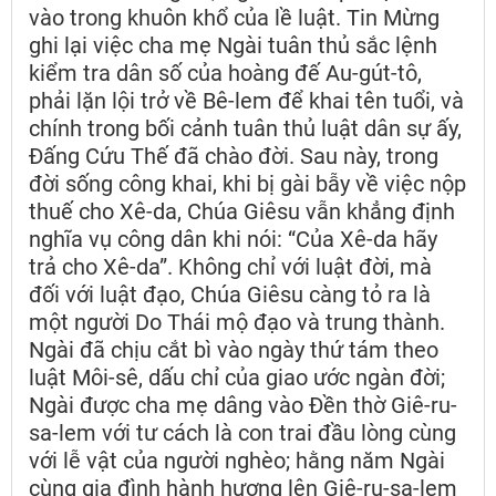
vào trong khuôn khổ của lề luật. Tin Mừng
ghi lại việc cha mẹ Ngài tuân thủ sắc lệnh
kiểm tra dân số của hoàng đế Au-gút-tô,
phải lặn lội trở về Bê-lem để khai tên tuổi, và
chính trong bối cảnh tuân thủ luật dân sự ấy,
Đấng Cứu Thế đã chào đời. Sau này, trong
đời sống công khai, khi bị gài bẫy về việc nộp
thuế cho Xê-da, Chúa Giêsu vẫn khẳng định
nghĩa vụ công dân khi nói: “Của Xê-da hãy
trả cho Xê-da”. Không chỉ với luật đời, mà
đối với luật đạo, Chúa Giêsu càng tỏ ra là
một người Do Thái mộ đạo và trung thành.
Ngài đã chịu cắt bì vào ngày thứ tám theo
luật Môi-sê, dấu chỉ của giao ước ngàn đời;
Ngài được cha mẹ dâng vào Đền thờ Giê-ru-
sa-lem với tư cách là con trai đầu lòng cùng
với lễ vật của người nghèo; hằng năm Ngài
cùng gia đình hành hương lên Giê-ru-sa-lem