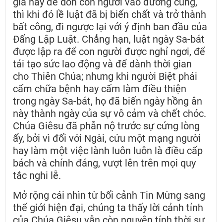
giá hay để dồn con người vào đường cùng,
thì khi đó lề luật đã bị biến chất và trở thành
bất công, đi ngược lại với ý định ban đầu của
Đấng Lập Luật. Chẳng hạn, luật ngày Sa-bát
được lập ra để con người được nghỉ ngơi, để
tái tạo sức lao động và để dành thời gian
cho Thiên Chúa; nhưng khi người Biệt phái
cấm chữa bệnh hay cấm làm điều thiện
trong ngày Sa-bát, họ đã biến ngày hồng ân
này thành ngày của sự vô cảm và chết chóc.
Chúa Giêsu đã phẫn nộ trước sự cứng lòng
ấy, bởi vì đối với Ngài, cứu một mạng người
hay làm một việc lành luôn luôn là điều cấp
bách và chính đáng, vượt lên trên mọi quy
tắc nghi lễ.
Mở rộng cái nhìn từ bối cảnh Tin Mừng sang
thế giới hiện đại, chúng ta thấy lời cảnh tỉnh
của Chúa Giêsu vẫn còn nguyên tính thời sự