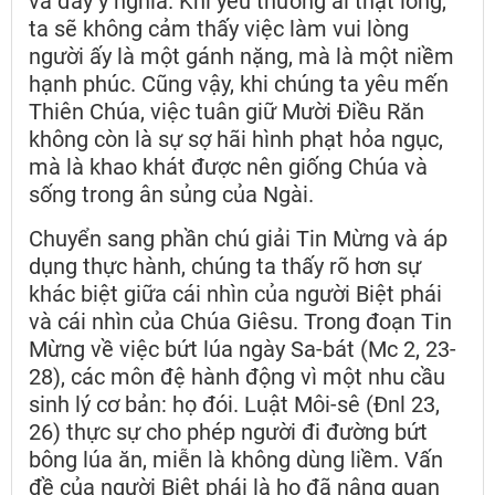
và đầy ý nghĩa. Khi yêu thương ai thật lòng,
ta sẽ không cảm thấy việc làm vui lòng
người ấy là một gánh nặng, mà là một niềm
hạnh phúc. Cũng vậy, khi chúng ta yêu mến
Thiên Chúa, việc tuân giữ Mười Điều Răn
không còn là sự sợ hãi hình phạt hỏa ngục,
mà là khao khát được nên giống Chúa và
sống trong ân sủng của Ngài.
Chuyển sang phần chú giải Tin Mừng và áp
dụng thực hành, chúng ta thấy rõ hơn sự
khác biệt giữa cái nhìn của người Biệt phái
và cái nhìn của Chúa Giêsu. Trong đoạn Tin
Mừng về việc bứt lúa ngày Sa-bát (Mc 2, 23-
28), các môn đệ hành động vì một nhu cầu
sinh lý cơ bản: họ đói. Luật Môi-sê (Đnl 23,
26) thực sự cho phép người đi đường bứt
bông lúa ăn, miễn là không dùng liềm. Vấn
đề của người Biệt phái là họ đã nâng quan