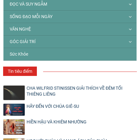
ĐỌC VÀ SUY NGẪM
SỐNG ĐẠO MỖI NGÀY
VĂN NGHỆ
GÓC GIẢI TRÍ
Sức Khỏe
Tin tiêu điểm
CHA WILFRID STINISSEN GIẢI THÍCH VỀ ĐÊM TỐI
THIÊNG LIÊNG
HÃY ĐẾN VỚI CHÚA GIÊ-SU
HIỀN HẬU VÀ KHIÊM NHƯỜNG