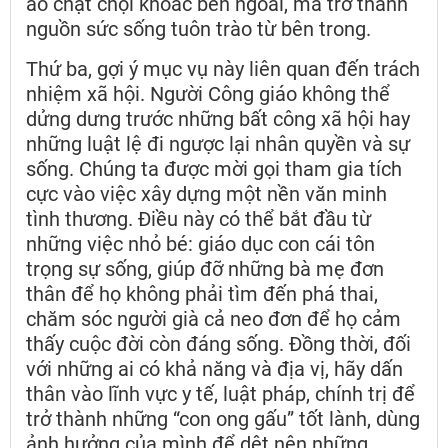
áo chật chội khoác bên ngoài, mà trở thành
nguồn sức sống tuôn trào từ bên trong.
Thứ ba, gợi ý mục vụ này liên quan đến trách
nhiệm xã hội. Người Công giáo không thể
dửng dưng trước những bất công xã hội hay
những luật lệ đi ngược lại nhân quyền và sự
sống. Chúng ta được mời gọi tham gia tích
cực vào việc xây dựng một nền văn minh
tình thương. Điều này có thể bắt đầu từ
những việc nhỏ bé: giáo dục con cái tôn
trọng sự sống, giúp đỡ những bà mẹ đơn
thân để họ không phải tìm đến phá thai,
chăm sóc người già cả neo đơn để họ cảm
thấy cuộc đời còn đáng sống. Đồng thời, đối
với những ai có khả năng và địa vị, hãy dấn
thân vào lĩnh vực y tế, luật pháp, chính trị để
trở thành những “con ong gấu” tốt lành, dùng
ảnh hưởng của mình để dệt nên những