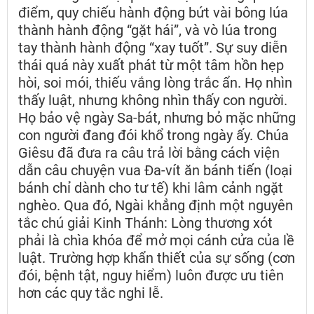
điểm, quy chiếu hành động bứt vài bông lúa
thành hành động “gặt hái”, và vò lúa trong
tay thành hành động “xay tuốt”. Sự suy diễn
thái quá này xuất phát từ một tâm hồn hẹp
hòi, soi mói, thiếu vắng lòng trắc ẩn. Họ nhìn
thấy luật, nhưng không nhìn thấy con người.
Họ bảo vệ ngày Sa-bát, nhưng bỏ mặc những
con người đang đói khổ trong ngày ấy. Chúa
Giêsu đã đưa ra câu trả lời bằng cách viện
dẫn câu chuyện vua Đa-vít ăn bánh tiến (loại
bánh chỉ dành cho tư tế) khi lâm cảnh ngặt
nghèo. Qua đó, Ngài khẳng định một nguyên
tắc chú giải Kinh Thánh: Lòng thương xót
phải là chìa khóa để mở mọi cánh cửa của lề
luật. Trường hợp khẩn thiết của sự sống (cơn
đói, bệnh tật, nguy hiểm) luôn được ưu tiên
hơn các quy tắc nghi lễ.