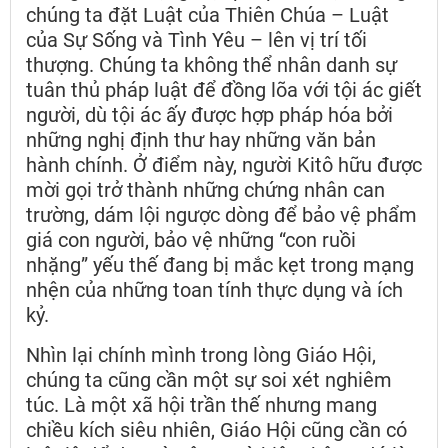
chúng ta đặt Luật của Thiên Chúa – Luật
của Sự Sống và Tình Yêu – lên vị trí tối
thượng. Chúng ta không thể nhân danh sự
tuân thủ pháp luật để đồng lõa với tội ác giết
người, dù tội ác ấy được hợp pháp hóa bởi
những nghị định thư hay những văn bản
hành chính. Ở điểm này, người Kitô hữu được
mời gọi trở thành những chứng nhân can
trường, dám lội ngược dòng để bảo vệ phẩm
giá con người, bảo vệ những “con ruồi
nhặng” yếu thế đang bị mắc kẹt trong mạng
nhện của những toan tính thực dụng và ích
kỷ.
Nhìn lại chính mình trong lòng Giáo Hội,
chúng ta cũng cần một sự soi xét nghiêm
túc. Là một xã hội trần thế nhưng mang
chiều kích siêu nhiên, Giáo Hội cũng cần có