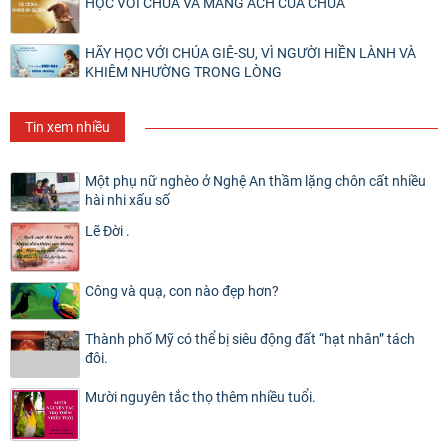
HỌC VỚI CHÚA VÀ MANG ÁCH CỦA CHÚA
HÃY HỌC VỚI CHÚA GIÊ-SU, VÌ NGƯỜI HIỀN LÀNH VÀ
KHIÊM NHƯỜNG TRONG LÒNG
Tin xem nhiều
Một phụ nữ nghèo ở Nghệ An thầm lặng chôn cất nhiều
hài nhi xấu số
Lẽ Đời .
Công và quạ, con nào đẹp hơn?
Thành phố Mỹ có thể bị siêu động đất “hạt nhân” tách
đôi.
Mười nguyên tắc thọ thêm nhiều tuổi.