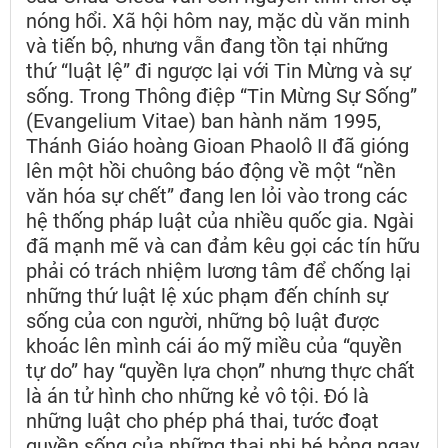
nóng hổi. Xã hội hôm nay, mặc dù văn minh
và tiến bộ, nhưng vẫn đang tồn tại những
thứ “luật lệ” đi ngược lại với Tin Mừng và sự
sống. Trong Thông điệp “Tin Mừng Sự Sống”
(Evangelium Vitae) ban hành năm 1995,
Thánh Giáo hoàng Gioan Phaolô II đã gióng
lên một hồi chuông báo động về một “nền
văn hóa sự chết” đang len lỏi vào trong các
hệ thống pháp luật của nhiều quốc gia. Ngài
đã mạnh mẽ và can đảm kêu gọi các tín hữu
phải có trách nhiệm lương tâm để chống lại
những thứ luật lệ xúc phạm đến chính sự
sống của con người, những bộ luật được
khoác lên mình cái áo mỹ miều của “quyền
tự do” hay “quyền lựa chọn” nhưng thực chất
là án tử hình cho những kẻ vô tội. Đó là
những luật cho phép phá thai, tước đoạt
quyền sống của những thai nhi bé bỏng ngay