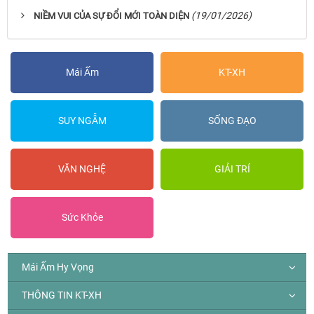
(19/01/2026)
NIỀM VUI CỦA SỰ ĐỔI MỚI TOÀN DIỆN
Mái Ấm
KT-XH
SUY NGẪM
SỐNG ĐẠO
VĂN NGHỆ
GIẢI TRÍ
Sức Khỏe
Mái Ấm Hy Vọng
THÔNG TIN KT-XH