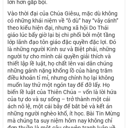
lớn hơn gấp bội.
Vào thời đại của Chúa Giêsu, mặc dù không
có những khái niệm về “ô dù” hay “vây cánh”
theo kiểu hiện đại, nhưng xã hội Do Thái
giáo lúc bấy giờ lại bị chi phối bởi một tầng
lớp lãnh đạo tôn giáo đặc quyền đặc lợi. Đó
là những người Kinh sư và Biệt phái, những
người tự cho mình cái quyền giải thích và
thiết lập lề luật, họ chất lên vai dân chúng
những gánh nặng khổng lồ của hàng trăm
điều khoản tỉ mỉ, nhưng chính họ lại không
muốn lay thử một ngón tay để đỡ lấy. Họ
biến lề luật của Thiên Chúa – vốn là lời hứa
của tự do và sự sống – trở thành một cái
ách nô lệ, một cái bẫy để bắt bẻ và kết án
những người nghèo khổ, ít học. Bài Tin Mừng
mà chúng ta suy niệm hôm nay không chỉ
đơn thuần là một câu chuyện tranh luận về