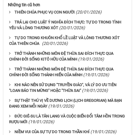
Những tin cũ hơn
(20/01/2026)
THIÊN CHÚA PHỤC VỤ CON NGƯỜI
TRẢ LẠI CHO LUẬT Ý NGHĨA ĐÍCH THỰC: TỰ DO TRONG TÌNH
(20/01/2026)
YÊU VÀ LÒNG THƯƠNG XÓT
TỰ DO TRONG KHUÔN KHỔ LỀ LUẬT VÀ LÒNG THƯƠNG XÓT
(20/01/2026)
CỦA THIÊN CHÚA
TRỞ THÀNH NHỮNG MÔN ĐỆ THỪA SAI ĐÍCH THỰC QUA
(19/01/2026)
CHÍNH ĐỜI SỐNG KITÔ HỮU CỦA MÌNH
TRỞ THÀNH NHỮNG MÔN ĐỆ THỪA SAI ĐÍCH THỰC QUA
(19/01/2026)
CHÍNH ĐỜI SỐNG THÁNH HIẾN CỦA MÌNH
KHI NÀO NÊN SỬ DỤNG "TRUYỀN GIÁO", VÀ LÝ DO ƯU TIÊN
(19/01/2026)
"LOAN BÁO TIN MỪNG" HOẶC "THỪA SAI"
SỰ THẬT THÚ VỊ VỀ DƯƠNG LỊCH (LỊCH GREGORIAN) MÀ BẠN
(19/01/2026)
ĐANG XEM MỖI NGÀY
ĐỨC GIÊ-SU LÀ TÂN LANG VÀ CUỘC BIẾN ĐỔI TÂM HỒN TRONG
(19/01/2026)
RƯỢU MỚI
(19/01/2026)
NIỀM VUI CỦA SỰ TỰ DO TRONG THẦN KHÍ