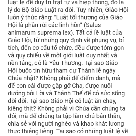
luật lệ để duy trì trật tự và hiệp thông, đó là
lý do Bộ Giáo Luật ra đời. Tuy nhiên, Giáo Hội
luôn ý thức rằng: “Luật tối thượng của Giáo
Hội là phần rỗi các linh hồn” (Salus
animarum suprema lex). Tất cả lề luật của
Giáo Hội, từ những quy định về phụng vụ, bí
tích, đến cơ cấu tổ chức, đều được tóm gọn
và quy chiếu về một giới luật duy nhất và
nền tảng, đó là Yêu Thương. Tại sao Giáo
Hội buộc tín hữu tham dự Thánh lễ ngày
Chúa nhật? Không phải để điểm danh, mà
để con cái được gặp gỡ Cha, được nuôi
dưỡng bởi Lời và Thánh Thể để có sức sống
đời đời. Tại sao Giáo Hội có luật ăn chay,
kiêng thịt? Không phải vì Chúa cần chúng ta
đói, mà để chúng ta tập làm chủ bản thân,
chia sẻ với người nghèo và khao khát lương
thực thiêng liêng. Tại sao có những luật lệ về