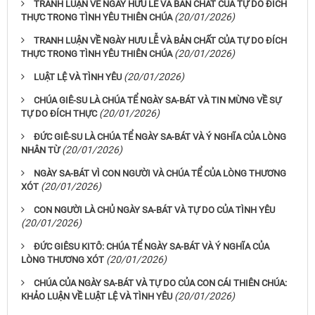
TRANH LUẬN VỀ NGÀY HƯU LỄ VÀ BẢN CHẤT CỦA TỰ DO ĐÍCH
(20/01/2026)
THỰC TRONG TÌNH YÊU THIÊN CHÚA
TRANH LUẬN VỀ NGÀY HƯU LỄ VÀ BẢN CHẤT CỦA TỰ DO ĐÍCH
(20/01/2026)
THỰC TRONG TÌNH YÊU THIÊN CHÚA
(20/01/2026)
LUẬT LỆ VÀ TÌNH YÊU
CHÚA GIÊ-SU LÀ CHÚA TỂ NGÀY SA-BÁT VÀ TIN MỪNG VỀ SỰ
(20/01/2026)
TỰ DO ĐÍCH THỰC
ĐỨC GIÊ-SU LÀ CHÚA TỂ NGÀY SA-BÁT VÀ Ý NGHĨA CỦA LÒNG
(20/01/2026)
NHÂN TỪ
NGÀY SA-BÁT VÌ CON NGƯỜI VÀ CHÚA TỂ CỦA LÒNG THƯƠNG
(20/01/2026)
XÓT
CON NGƯỜI LÀ CHỦ NGÀY SA-BÁT VÀ TỰ DO CỦA TÌNH YÊU
(20/01/2026)
ĐỨC GIÊSU KITÔ: CHÚA TỂ NGÀY SA-BÁT VÀ Ý NGHĨA CỦA
(20/01/2026)
LÒNG THƯƠNG XÓT
CHÚA CỦA NGÀY SA-BÁT VÀ TỰ DO CỦA CON CÁI THIÊN CHÚA:
(20/01/2026)
KHẢO LUẬN VỀ LUẬT LỆ VÀ TÌNH YÊU