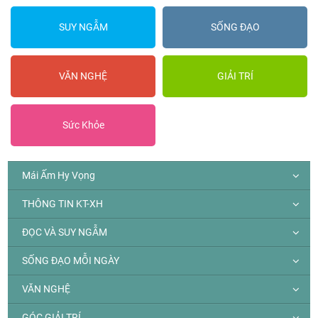
SUY NGẪM
SỐNG ĐẠO
VĂN NGHỆ
GIẢI TRÍ
Sức Khỏe
Mái Ấm Hy Vọng
THÔNG TIN KT-XH
ĐỌC VÀ SUY NGẪM
SỐNG ĐẠO MỖI NGÀY
VĂN NGHỆ
GÓC GIẢI TRÍ