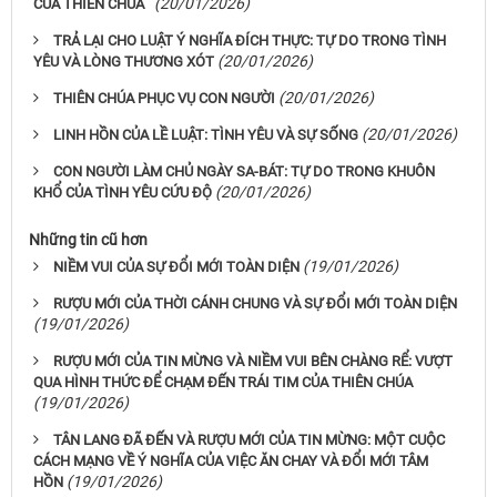
(20/01/2026)
CỦA THIÊN CHÚA
TRẢ LẠI CHO LUẬT Ý NGHĨA ĐÍCH THỰC: TỰ DO TRONG TÌNH
(20/01/2026)
YÊU VÀ LÒNG THƯƠNG XÓT
(20/01/2026)
THIÊN CHÚA PHỤC VỤ CON NGƯỜI
(20/01/2026)
LINH HỒN CỦA LỀ LUẬT: TÌNH YÊU VÀ SỰ SỐNG
CON NGƯỜI LÀM CHỦ NGÀY SA-BÁT: TỰ DO TRONG KHUÔN
(20/01/2026)
KHỔ CỦA TÌNH YÊU CỨU ĐỘ
Những tin cũ hơn
(19/01/2026)
NIỀM VUI CỦA SỰ ĐỔI MỚI TOÀN DIỆN
RƯỢU MỚI CỦA THỜI CÁNH CHUNG VÀ SỰ ĐỔI MỚI TOÀN DIỆN
(19/01/2026)
RƯỢU MỚI CỦA TIN MỪNG VÀ NIỀM VUI BÊN CHÀNG RỂ: VƯỢT
QUA HÌNH THỨC ĐỂ CHẠM ĐẾN TRÁI TIM CỦA THIÊN CHÚA
(19/01/2026)
TÂN LANG ĐÃ ĐẾN VÀ RƯỢU MỚI CỦA TIN MỪNG: MỘT CUỘC
CÁCH MẠNG VỀ Ý NGHĨA CỦA VIỆC ĂN CHAY VÀ ĐỔI MỚI TÂM
(19/01/2026)
HỒN