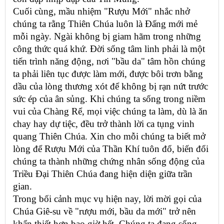
Cuối cùng, mầu nhiệm "Rượu Mới" nhắc nhở
chúng ta rằng Thiên Chúa luôn là Đấng mới mẻ
mỗi ngày. Ngài không bị giam hãm trong những
công thức quá khứ. Đời sống tâm linh phải là một
tiến trình năng động, nơi "bầu da" tâm hồn chúng
ta phải liên tục được làm mới, được bôi trơn bằng
dầu của lòng thương xót để không bị rạn nứt trước
sức ép của ân sủng. Khi chúng ta sống trong niềm
vui của Chàng Rể, mọi việc chúng ta làm, dù là ăn
chay hay dự tiệc, đều trở thành lời ca tụng vinh
quang Thiên Chúa. Xin cho mỗi chúng ta biết mở
lòng để Rượu Mới của Thần Khí tuôn đổ, biến đổi
chúng ta thành những chứng nhân sống động của
Triều Đại Thiên Chúa đang hiện diện giữa trần
gian.
Trong bối cảnh mục vụ hiện nay, lời mời gọi của
Chúa Giê-su về "rượu mới, bầu da mới" trở nên
khẩn thiết hơn bao giờ hết. Chúng ta đang sống