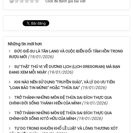
Click để đánh giá bài viết
Những tin mới hơn
ĐỨC GIÊ-SU LÀ TÂN LANG VÀ CUỘC BIẾN ĐỔI TÂM HỒN TRONG
(19/01/2026)
RƯỢU MỚI
SỰ THẬT THÚ VỊ VỀ DƯƠNG LỊCH (LỊCH GREGORIAN) MÀ BẠN
(19/01/2026)
ĐANG XEM MỖI NGÀY
KHI NÀO NÊN SỬ DỤNG "TRUYỀN GIÁO", VÀ LÝ DO ƯU TIÊN
(19/01/2026)
"LOAN BÁO TIN MỪNG" HOẶC "THỪA SAI"
TRỞ THÀNH NHỮNG MÔN ĐỆ THỪA SAI ĐÍCH THỰC QUA
(19/01/2026)
CHÍNH ĐỜI SỐNG THÁNH HIẾN CỦA MÌNH
TRỞ THÀNH NHỮNG MÔN ĐỆ THỪA SAI ĐÍCH THỰC QUA
(19/01/2026)
CHÍNH ĐỜI SỐNG KITÔ HỮU CỦA MÌNH
TỰ DO TRONG KHUÔN KHỔ LỀ LUẬT VÀ LÒNG THƯƠNG XÓT