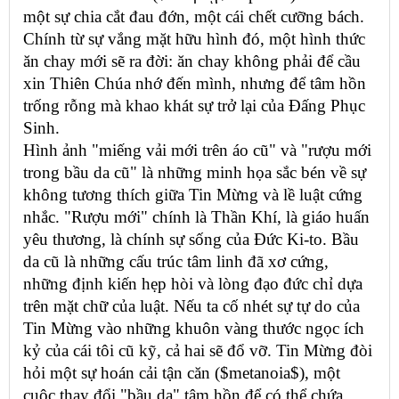
một sự chia cắt đau đớn, một cái chết cưỡng bách.
Chính từ sự vắng mặt hữu hình đó, một hình thức
ăn chay mới sẽ ra đời: ăn chay không phải để cầu
xin Thiên Chúa nhớ đến mình, nhưng để tâm hồn
trống rỗng mà khao khát sự trở lại của Đấng Phục
Sinh.
Hình ảnh "miếng vải mới trên áo cũ" và "rượu mới
trong bầu da cũ" là những minh họa sắc bén về sự
không tương thích giữa Tin Mừng và lề luật cứng
nhắc. "Rượu mới" chính là Thần Khí, là giáo huấn
yêu thương, là chính sự sống của Đức Ki-to. Bầu
da cũ là những cấu trúc tâm linh đã xơ cứng,
những định kiến hẹp hòi và lòng đạo đức chỉ dựa
trên mặt chữ của luật. Nếu ta cố nhét sự tự do của
Tin Mừng vào những khuôn vàng thước ngọc ích
kỷ của cái tôi cũ kỹ, cả hai sẽ đổ vỡ. Tin Mừng đòi
hỏi một sự hoán cải tận căn ($metanoia$), một
cuộc thay đổi "bầu da" tâm hồn để có thể chứa