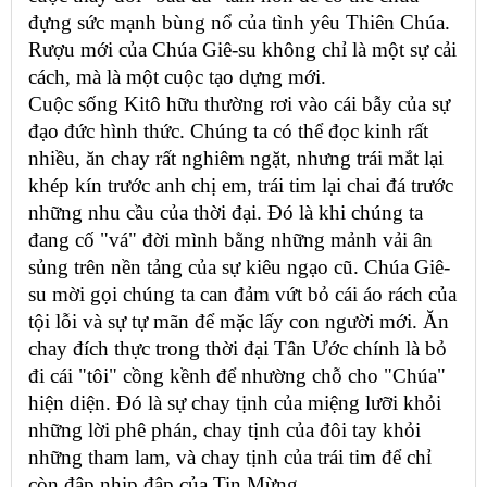
đựng sức mạnh bùng nổ của tình yêu Thiên Chúa.
Rượu mới của Chúa Giê-su không chỉ là một sự cải
cách, mà là một cuộc tạo dựng mới.
Cuộc sống Kitô hữu thường rơi vào cái bẫy của sự
đạo đức hình thức. Chúng ta có thể đọc kinh rất
nhiều, ăn chay rất nghiêm ngặt, nhưng trái mắt lại
khép kín trước anh chị em, trái tim lại chai đá trước
những nhu cầu của thời đại. Đó là khi chúng ta
đang cố "vá" đời mình bằng những mảnh vải ân
sủng trên nền tảng của sự kiêu ngạo cũ. Chúa Giê-
su mời gọi chúng ta can đảm vứt bỏ cái áo rách của
tội lỗi và sự tự mãn để mặc lấy con người mới. Ăn
chay đích thực trong thời đại Tân Ước chính là bỏ
đi cái "tôi" cồng kềnh để nhường chỗ cho "Chúa"
hiện diện. Đó là sự chay tịnh của miệng lưỡi khỏi
những lời phê phán, chay tịnh của đôi tay khỏi
những tham lam, và chay tịnh của trái tim để chỉ
còn đập nhịp đập của Tin Mừng.