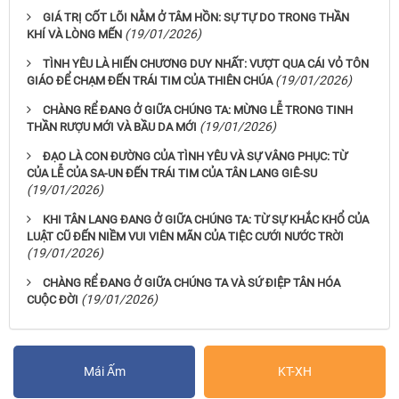
GIÁ TRỊ CỐT LÕI NẰM Ở TÂM HỒN: SỰ TỰ DO TRONG THẦN
(19/01/2026)
KHÍ VÀ LÒNG MẾN
TÌNH YÊU LÀ HIẾN CHƯƠNG DUY NHẤT: VƯỢT QUA CÁI VỎ TÔN
(19/01/2026)
GIÁO ĐỂ CHẠM ĐẾN TRÁI TIM CỦA THIÊN CHÚA
CHÀNG RỂ ĐANG Ở GIỮA CHÚNG TA: MỪNG LỄ TRONG TINH
(19/01/2026)
THẦN RƯỢU MỚI VÀ BẦU DA MỚI
ĐẠO LÀ CON ĐƯỜNG CỦA TÌNH YÊU VÀ SỰ VÂNG PHỤC: TỪ
CỦA LỄ CỦA SA-UN ĐẾN TRÁI TIM CỦA TÂN LANG GIÊ-SU
(19/01/2026)
KHI TÂN LANG ĐANG Ở GIỮA CHÚNG TA: TỪ SỰ KHẮC KHỔ CỦA
LUẬT CŨ ĐẾN NIỀM VUI VIÊN MÃN CỦA TIỆC CƯỚI NƯỚC TRỜI
(19/01/2026)
CHÀNG RỂ ĐANG Ở GIỮA CHÚNG TA VÀ SỨ ĐIỆP TÂN HÓA
(19/01/2026)
CUỘC ĐỜI
Mái Ấm
KT-XH