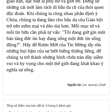
giáo dân, đặc biệt là phụ nữ và giới trẻ. Đừng sợ
những cái mới làm rách đi bầu da cũ của thói quen
độc đoán. Khi chúng ta cùng nhau phân định ý
Chúa, chúng ta đang làm cho bầu da của Giáo hội
trở nên mềm mại và dẻo dai hơn. Mỗi mục tử và
mỗi tín hữu cần phải tự vấn: "Tôi đang giữ gìn một
bảo tàng đức tin hay đang sống một đức tin sống
động?". Hãy để Rượu Mới của Tin Mừng tẩy rửa
những bụi bặm của sự lười biếng thiêng liêng, để
chúng ta trở thành những bình chứa tràn đầy niềm
vui và hy vọng cho một thế giới đang khát khao ý
nghĩa sự sống.
Nguồn tin:
Lm. Anmai, CSsR
Tổng số điểm của bài viết là: 0 trong 0 đánh giá