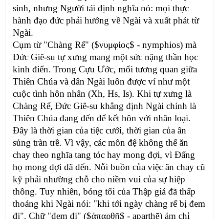
sinh, nhưng Người tái định nghĩa nó: mọi thực
hành đạo đức phải hướng về Ngài và xuất phát từ
Ngài.
Cụm từ "Chàng Rể" ($νυμφίος$ - nymphios) mà
Đức Giê-su tự xưng mang một sức nặng thần học
kinh điển. Trong Cựu Ước, mối tương quan giữa
Thiên Chúa và dân Ngài luôn được ví như một
cuộc tình hôn nhân (Xh, Hs, Is). Khi tự xưng là
Chàng Rể, Đức Giê-su khẳng định Ngài chính là
Thiên Chúa đang đến để kết hôn với nhân loại.
Đây là thời gian của tiệc cưới, thời gian của ân
sủng tràn trề. Vì vậy, các môn đệ không thể ăn
chay theo nghĩa tang tóc hay mong đợi, vì Đấng
họ mong đợi đã đến. Nỗi buồn của việc ăn chay cũ
kỹ phải nhường chỗ cho niềm vui của sự hiệp
thông. Tuy nhiên, bóng tối của Thập giá đã thấp
thoáng khi Ngài nói: "khi tới ngày chàng rể bị đem
đi". Chữ "đem đi" ($ἀπαρθῇ$ - aparthē) ám chỉ