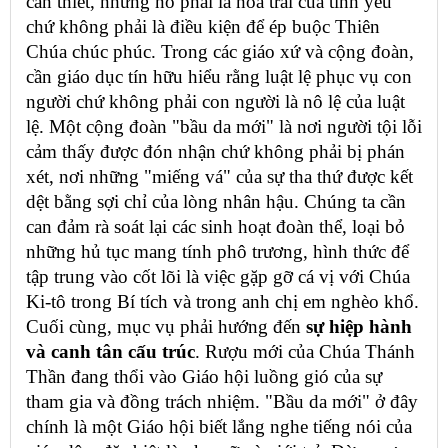
cần thiết, nhưng nó phải là hoa trái của tình yêu
chứ không phải là điều kiện để ép buộc Thiên
Chúa chúc phúc. Trong các giáo xứ và cộng đoàn,
cần giáo dục tín hữu hiểu rằng luật lệ phục vụ con
người chứ không phải con người là nô lệ của luật
lệ. Một cộng đoàn "bầu da mới" là nơi người tội lỗi
cảm thấy được đón nhận chứ không phải bị phán
xét, nơi những "miếng vá" của sự tha thứ được kết
dệt bằng sợi chỉ của lòng nhân hậu. Chúng ta cần
can đảm rà soát lại các sinh hoạt đoàn thể, loại bỏ
những hủ tục mang tính phô trương, hình thức để
tập trung vào cốt lõi là việc gặp gỡ cá vị với Chúa
Ki-tô trong Bí tích và trong anh chị em nghèo khổ.
Cuối cùng, mục vụ phải hướng đến
sự hiệp hành
và canh tân cấu trúc
. Rượu mới của Chúa Thánh
Thần đang thổi vào Giáo hội luồng gió của sự
tham gia và đồng trách nhiệm. "Bầu da mới" ở đây
chính là một Giáo hội biết lắng nghe tiếng nói của