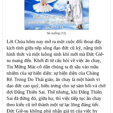
tải xuống (12)
Lời Chúa hôm nay mở ra một cuộc đối thoại đầy
kịch tính giữa nếp sống đạo đức cũ kỹ, nặng tính
hình thức và một luồng sinh khí mới mà Đức Giê-
su mang đến. Khởi đi từ câu hỏi về việc ăn chay,
Tin Mừng Mác-cô dẫn chúng ta đi sâu vào mầu
nhiệm của sự hiện diện: sự hiện diện của Chàng
Rể. Trong Do Thái giáo, ăn chay là một hành vi
đạo đức cao quý, biểu trưng cho sự sám hối và chờ
đợi Đấng Thiên Sai. Thế nhưng, khi Đấng Thiên
Sai đã đứng đó, giữa họ, thì việc tiếp tục ăn chay
theo kiểu cũ trở thành một sự lạc lõng đáng tiếc.
Đức Giê-su không phủ nhận giá trị của việc hy