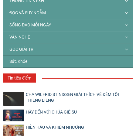
THÔNG TIN KT-XH
ĐỌC VÀ SUY NGẪM
SỐNG ĐẠO MỖI NGÀY
VĂN NGHỆ
GÓC GIẢI TRÍ
Sức Khỏe
Tin tiêu điểm
CHA WILFRID STINISSEN GIẢI THÍCH VỀ ĐÊM TỐI
THIÊNG LIÊNG
HÃY ĐẾN VỚI CHÚA GIÊ-SU
HIỀN HẬU VÀ KHIÊM NHƯỜNG