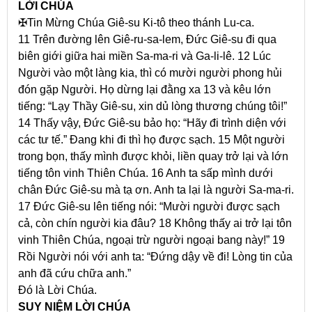
LỜI CHÚA
✠
Tin Mừng Chúa Giê-su Ki-tô theo thánh Lu-ca.
11 Trên đường lên Giê-ru-sa-lem, Đức Giê-su đi qua
biên giới giữa hai miền Sa-ma-ri và Ga-li-lê. 12 Lúc
Người vào một làng kia, thì có mười người phong hủi
đón gặp Người. Họ dừng lại đằng xa 13 và kêu lớn
tiếng: “Lạy Thầy Giê-su, xin dủ lòng thương chúng tôi!”
14 Thấy vậy, Đức Giê-su bảo họ: “Hãy đi trình diện với
các tư tế.” Đang khi đi thì họ được sạch. 15 Một người
trong bọn, thấy mình được khỏi, liền quay trở lại và lớn
tiếng tôn vinh Thiên Chúa. 16 Anh ta sấp mình dưới
chân Đức Giê-su mà tạ ơn. Anh ta lại là người Sa-ma-ri.
17 Đức Giê-su lên tiếng nói: “Mười người được sạch
cả, còn chín người kia đâu? 18 Không thấy ai trở lại tôn
vinh Thiên Chúa, ngoại trừ người ngoại bang này!” 19
Rồi Người nói với anh ta: “Đứng dậy về đi! Lòng tin của
anh đã cứu chữa anh.”
Đó là Lời Chúa.
SUY NIỆM LỜI CHÚA