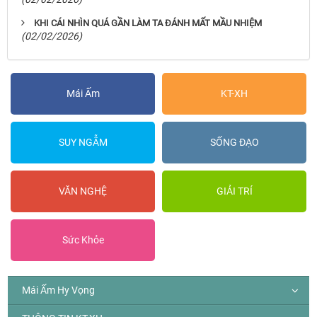
KHI CÁI NHÌN QUÁ GẦN LÀM TA ĐÁNH MẤT MẦU NHIỆM
(02/02/2026)
Mái Ấm
KT-XH
SUY NGẪM
SỐNG ĐẠO
VĂN NGHỆ
GIẢI TRÍ
Sức Khỏe
Mái Ấm Hy Vọng