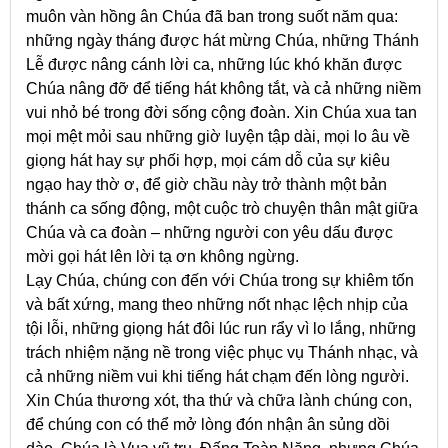
muôn vàn hồng ân Chúa đã ban trong suốt năm qua:
những ngày tháng được hát mừng Chúa, những Thánh
Lễ được nâng cánh lời ca, những lúc khó khăn được
Chúa nâng đỡ để tiếng hát không tắt, và cả những niềm
vui nhỏ bé trong đời sống cộng đoàn. Xin Chúa xua tan
mọi mệt mỏi sau những giờ luyện tập dài, mọi lo âu về
giọng hát hay sự phối hợp, mọi cám dỗ của sự kiêu
ngạo hay thờ ơ, để giờ chầu này trở thành một bản
thánh ca sống động, một cuộc trò chuyện thân mật giữa
Chúa và ca đoàn – những người con yêu dấu được
mời gọi hát lên lời tạ ơn không ngừng.
Lạy Chúa, chúng con đến với Chúa trong sự khiêm tốn
và bất xứng, mang theo những nốt nhạc lệch nhịp của
tội lỗi, những giọng hát đôi lúc run rẩy vì lo lắng, những
trách nhiệm nặng nề trong việc phục vụ Thánh nhạc, và
cả những niềm vui khi tiếng hát chạm đến lòng người.
Xin Chúa thương xót, tha thứ và chữa lành chúng con,
để chúng con có thể mở lòng đón nhận ân sủng dồi