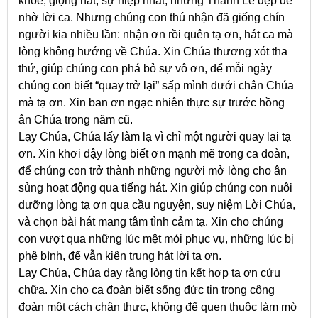
khỏe, giọng hát, sự hiệp nhất, những Thánh Lễ đẹp đẽ
nhờ lời ca. Nhưng chúng con thú nhận đã giống chín
người kia nhiều lần: nhận ơn rồi quên tạ ơn, hát ca mà
lòng không hướng về Chúa. Xin Chúa thương xót tha
thứ, giúp chúng con phá bỏ sự vô ơn, để mỗi ngày
chúng con biết “quay trở lại” sấp mình dưới chân Chúa
mà tạ ơn. Xin ban ơn ngạc nhiên thực sự trước hồng
ân Chúa trong năm cũ.
Lạy Chúa, Chúa lấy làm lạ vì chỉ một người quay lại tạ
ơn. Xin khơi dậy lòng biết ơn mạnh mẽ trong ca đoàn,
để chúng con trở thành những người mở lòng cho ân
sủng hoạt động qua tiếng hát. Xin giúp chúng con nuôi
dưỡng lòng tạ ơn qua cầu nguyện, suy niệm Lời Chúa,
và chọn bài hát mang tâm tình cảm tạ. Xin cho chúng
con vượt qua những lúc mệt mỏi phục vụ, những lúc bị
phê bình, để vẫn kiên trung hát lời tạ ơn.
Lạy Chúa, Chúa dạy rằng lòng tin kết hợp tạ ơn cứu
chữa. Xin cho ca đoàn biết sống đức tin trong cộng
đoàn một cách chân thực, không để quen thuộc làm mờ