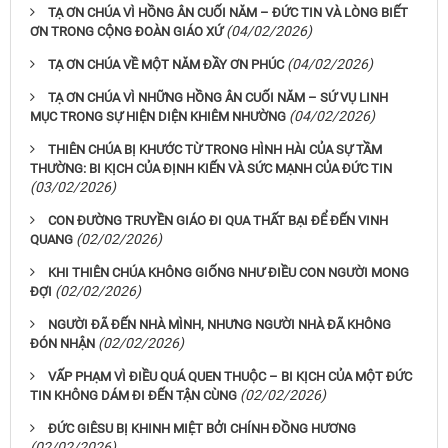
TẠ ƠN CHÚA VÌ HỒNG ÂN CUỐI NĂM – ĐỨC TIN VÀ LÒNG BIẾT
(04/02/2026)
ƠN TRONG CỘNG ĐOÀN GIÁO XỨ
(04/02/2026)
TẠ ƠN CHÚA VỀ MỘT NĂM ĐẦY ƠN PHÚC
TẠ ƠN CHÚA VÌ NHỮNG HỒNG ÂN CUỐI NĂM – SỨ VỤ LINH
(04/02/2026)
MỤC TRONG SỰ HIỆN DIỆN KHIÊM NHƯỜNG
THIÊN CHÚA BỊ KHƯỚC TỪ TRONG HÌNH HÀI CỦA SỰ TẦM
THƯỜNG: BI KỊCH CỦA ĐỊNH KIẾN VÀ SỨC MẠNH CỦA ĐỨC TIN
(03/02/2026)
CON ĐƯỜNG TRUYỀN GIÁO ĐI QUA THẤT BẠI ĐỂ ĐẾN VINH
(02/02/2026)
QUANG
KHI THIÊN CHÚA KHÔNG GIỐNG NHƯ ĐIỀU CON NGƯỜI MONG
(02/02/2026)
ĐỢI
NGƯỜI ĐÃ ĐẾN NHÀ MÌNH, NHƯNG NGƯỜI NHÀ ĐÃ KHÔNG
(02/02/2026)
ĐÓN NHẬN
VẤP PHẠM VÌ ĐIỀU QUÁ QUEN THUỘC – BI KỊCH CỦA MỘT ĐỨC
(02/02/2026)
TIN KHÔNG DÁM ĐI ĐẾN TẬN CÙNG
ĐỨC GIÊSU BỊ KHINH MIỆT BỞI CHÍNH ĐỒNG HƯƠNG
(02/02/2026)