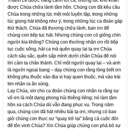
Thánh Lễ được nâng cánh lời ca, những lúc khó khăn
được Chúa chữa lành tâm hồn. Chúng con đã kêu cầu
Chúa trong những lúc mệt mỏi luyện tập, trong những
lúc giọng hát không như ý, trong những lúc ca đoàn gặp
thử thách. Chúa đã thương chữa lành, ban ơn để
chúng con tiếp tục hát. Nhưng chúng con có giống chín
người kia không? Chúng con thường nhận ơn rồi tiếp
tục cuộc sống, hát ca mà quên quay lại tạ ơn Chúa
cách sâu sắc, quên sấp mình dưới chân Chúa để nói
lời cảm tạ chân thành. Chỉ một người quay lại – và anh
là người ngoại bang – dạy chúng con rằng lòng biết ơn
không phụ thuộc vào địa vị hay quen thuộc, mà vào trái
tim nhận ra ân sủng.
Lạy Chúa, xin cho ca đoàn chúng con nhận ra rằng sự
vô ơn là một dạng phong hủi thiêng liêng: nó làm tâm
hồn xa cách Chúa dù vẫn đang phục vụ. Trong năm
qua, chúng con đã hát nhiều bài tạ ơn, nhưng có bao
giờ chúng con thực sự “quay trở lại” bằng cả cuộc đời
để tôn vinh Chúa? Xin Chúa giúp chúng con phá bỏ sự