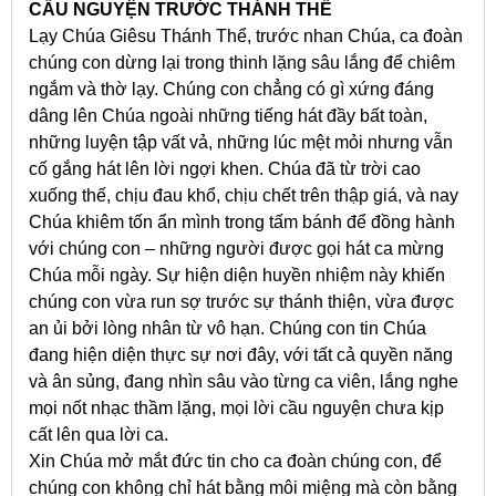
CẦU NGUYỆN TRƯỚC THÁNH THỂ
Lạy Chúa Giêsu Thánh Thể, trước nhan Chúa, ca đoàn
chúng con dừng lại trong thinh lặng sâu lắng để chiêm
ngắm và thờ lạy. Chúng con chẳng có gì xứng đáng
dâng lên Chúa ngoài những tiếng hát đầy bất toàn,
những luyện tập vất vả, những lúc mệt mỏi nhưng vẫn
cố gắng hát lên lời ngợi khen. Chúa đã từ trời cao
xuống thế, chịu đau khổ, chịu chết trên thập giá, và nay
Chúa khiêm tốn ẩn mình trong tấm bánh để đồng hành
với chúng con – những người được gọi hát ca mừng
Chúa mỗi ngày. Sự hiện diện huyền nhiệm này khiến
chúng con vừa run sợ trước sự thánh thiện, vừa được
an ủi bởi lòng nhân từ vô hạn. Chúng con tin Chúa
đang hiện diện thực sự nơi đây, với tất cả quyền năng
và ân sủng, đang nhìn sâu vào từng ca viên, lắng nghe
mọi nốt nhạc thầm lặng, mọi lời cầu nguyện chưa kịp
cất lên qua lời ca.
Xin Chúa mở mắt đức tin cho ca đoàn chúng con, để
chúng con không chỉ hát bằng môi miệng mà còn bằng