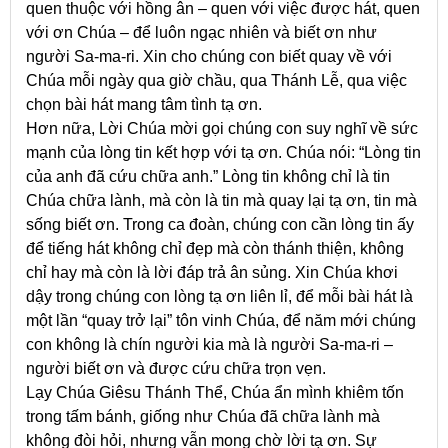
quen thuộc với hồng ân – quen với việc được hát, quen
với ơn Chúa – để luôn ngạc nhiên và biết ơn như
người Sa-ma-ri. Xin cho chúng con biết quay về với
Chúa mỗi ngày qua giờ chầu, qua Thánh Lễ, qua việc
chọn bài hát mang tâm tình tạ ơn.
Hơn nữa, Lời Chúa mời gọi chúng con suy nghĩ về sức
mạnh của lòng tin kết hợp với tạ ơn. Chúa nói: “Lòng tin
của anh đã cứu chữa anh.” Lòng tin không chỉ là tin
Chúa chữa lành, mà còn là tin mà quay lại tạ ơn, tin mà
sống biết ơn. Trong ca đoàn, chúng con cần lòng tin ấy
để tiếng hát không chỉ đẹp mà còn thánh thiện, không
chỉ hay mà còn là lời đáp trả ân sủng. Xin Chúa khơi
dậy trong chúng con lòng tạ ơn liên lỉ, để mỗi bài hát là
một lần “quay trở lại” tôn vinh Chúa, để năm mới chúng
con không là chín người kia mà là người Sa-ma-ri –
người biết ơn và được cứu chữa trọn vẹn.
Lạy Chúa Giêsu Thánh Thể, Chúa ẩn mình khiêm tốn
trong tấm bánh, giống như Chúa đã chữa lành mà
không đòi hỏi, nhưng vẫn mong chờ lời tạ ơn. Sự