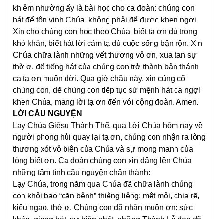
khiêm nhường ấy là bài học cho ca đoàn: chúng con
hát để tôn vinh Chúa, không phải để được khen ngợi.
Xin cho chúng con học theo Chúa, biết tạ ơn dù trong
khó khăn, biết hát lời cảm tạ dù cuộc sống bận rộn. Xin
Chúa chữa lành những vết thương vô ơn, xua tan sự
thờ ơ, để tiếng hát của chúng con trở thành bản thánh
ca tạ ơn muôn đời. Qua giờ chầu này, xin củng cố
chúng con, để chúng con tiếp tục sứ mệnh hát ca ngợi
khen Chúa, mang lời tạ ơn đến với cộng đoàn. Amen.
LỜI CẦU NGUYỆN
Lạy Chúa Giêsu Thánh Thể, qua Lời Chúa hôm nay về
người phong hủi quay lại tạ ơn, chúng con nhận ra lòng
thương xót vô biên của Chúa và sự mong manh của
lòng biết ơn. Ca đoàn chúng con xin dâng lên Chúa
những tâm tình cầu nguyện chân thành:
Lạy Chúa, trong năm qua Chúa đã chữa lành chúng
con khỏi bao “căn bệnh” thiêng liêng: mệt mỏi, chia rẽ,
kiêu ngạo, thờ ơ. Chúng con đã nhận muôn ơn: sức