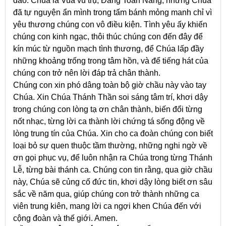
dào. Chúa là Vua vũ trụ, Đấng Toàn Năng, nhưng Chúa
đã tự nguyện ẩn mình trong tấm bánh mỏng manh chỉ vì
yêu thương chúng con vô điều kiện. Tình yêu ấy khiến
chúng con kinh ngạc, thôi thúc chúng con đến đây để
kín múc từ nguồn mạch tình thương, để Chúa lấp đầy
những khoảng trống trong tâm hồn, và để tiếng hát của
chúng con trở nên lời đáp trả chân thành.
Chúng con xin phó dâng toàn bộ giờ chầu này vào tay
Chúa. Xin Chúa Thánh Thần soi sáng tâm trí, khơi dậy
trong chúng con lòng tạ ơn chân thành, biến đổi từng
nốt nhạc, từng lời ca thành lời chứng tá sống động về
lòng trung tín của Chúa. Xin cho ca đoàn chúng con biết
loại bỏ sự quen thuộc tầm thường, những nghi ngờ về
ơn gọi phục vụ, để luôn nhận ra Chúa trong từng Thánh
Lễ, từng bài thánh ca. Chúng con tin rằng, qua giờ chầu
này, Chúa sẽ củng cố đức tin, khơi dậy lòng biết ơn sâu
sắc về năm qua, giúp chúng con trở thành những ca
viên trung kiên, mang lời ca ngợi khen Chúa đến với
cộng đoàn và thế giới. Amen.