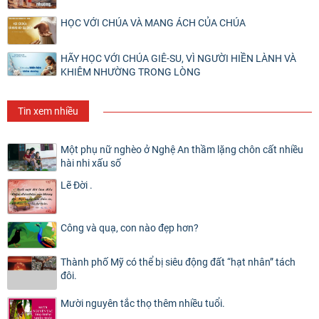
HỌC VỚI CHÚA VÀ MANG ÁCH CỦA CHÚA
HÃY HỌC VỚI CHÚA GIÊ-SU, VÌ NGƯỜI HIỀN LÀNH VÀ
KHIÊM NHƯỜNG TRONG LÒNG
Tin xem nhiều
Một phụ nữ nghèo ở Nghệ An thầm lặng chôn cất nhiều
hài nhi xấu số
Lẽ Đời .
Công và quạ, con nào đẹp hơn?
Thành phố Mỹ có thể bị siêu động đất “hạt nhân” tách
đôi.
Mười nguyên tắc thọ thêm nhiều tuổi.