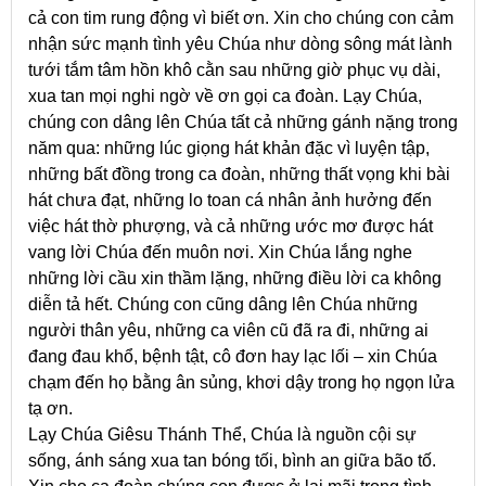
cả con tim rung động vì biết ơn. Xin cho chúng con cảm
nhận sức mạnh tình yêu Chúa như dòng sông mát lành
tưới tắm tâm hồn khô cằn sau những giờ phục vụ dài,
xua tan mọi nghi ngờ về ơn gọi ca đoàn. Lạy Chúa,
chúng con dâng lên Chúa tất cả những gánh nặng trong
năm qua: những lúc giọng hát khản đặc vì luyện tập,
những bất đồng trong ca đoàn, những thất vọng khi bài
hát chưa đạt, những lo toan cá nhân ảnh hưởng đến
việc hát thờ phượng, và cả những ước mơ được hát
vang lời Chúa đến muôn nơi. Xin Chúa lắng nghe
những lời cầu xin thầm lặng, những điều lời ca không
diễn tả hết. Chúng con cũng dâng lên Chúa những
người thân yêu, những ca viên cũ đã ra đi, những ai
đang đau khổ, bệnh tật, cô đơn hay lạc lối – xin Chúa
chạm đến họ bằng ân sủng, khơi dậy trong họ ngọn lửa
tạ ơn.
Lạy Chúa Giêsu Thánh Thể, Chúa là nguồn cội sự
sống, ánh sáng xua tan bóng tối, bình an giữa bão tố.