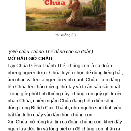
tải xuống (3)
(Giờ chầu Thánh Thể dành cho ca đoàn)
MỞ ĐẦU GIỜ CHẦU
Lạy Chúa Giêsu Thánh Thể, chúng con là ca đoàn –
những người được Chúa tuyển chọn để dùng tiếng hát,
âm nhạc và lời ca ngợi tôn vinh danh Chúa – xin dâng
lên Chúa lời chào mừng, thờ lạy và tri ân sâu sắc nhất.
Trong giờ phút linh thiêng này, chúng con quỳ gối trước
nhan Chúa, chiêm ngắm Chúa đang hiện diện sống
động trong Bí tích Cực Thánh, như nguồn suối tình yêu
bất tận tuôn chảy vào tâm hồn chúng con.
Xin Chúa mở rộng trái tim ca đoàn chúng con, khơi dậy
ngọn lửa đức tin và lòng biết ơn để chúng con nhận ra