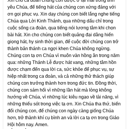
Xin cho ca đoàn chúng con được ở lại mãi trong tình
yêu Chúa, để tiếng hát của chúng con xứng đáng với
ơn gọi phục vụ. Xin dạy chúng con biết lắng nghe tiếng
Chúa qua Lời Kinh Thánh, qua những dấu chỉ trong
cuộc sống ca đoàn, qua tiếng nói lương tâm khi chọn
bài hát. Xin cho chúng con biết quảng đại dâng hiến
giọng hát, hy sinh thời gian, để cuộc đời chúng con trở
thành bản thánh ca ngợi khen Chúa không ngừng.
Chúng con tạ ơn Chúa vì muôn vàn hồng ân trong năm
qua: những Thánh Lễ được hát vang, những tâm hồn
được chạm đến qua lời ca, sức khỏe để phục vụ, sự
hiệp nhất trong ca đoàn, và cả những thử thách giúp
chúng con trưởng thành hơn trong đức tin. Đồng thời,
chúng con sám hối vì những lần hát mà lòng không
hướng về Chúa, vì những lúc kiêu ngạo về tài năng, vì
những thiếu sót trong việc tạ ơn. Xin Chúa tha thứ, biến
đổi chúng con, để chúng con ngày càng giống Chúa
hơn, trở thành khí cụ bình an và lời ca tạ ơn trong Giáo
Hội hôm nay. Amen.