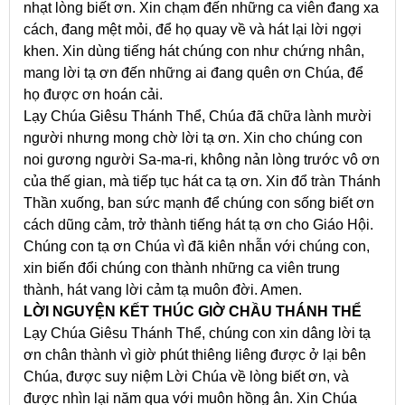
nhạt lòng biết ơn. Xin chạm đến những ca viên đang xa
cách, đang mệt mỏi, để họ quay về và hát lại lời ngợi
khen. Xin dùng tiếng hát chúng con như chứng nhân,
mang lời tạ ơn đến những ai đang quên ơn Chúa, để
họ được ơn hoán cải.
Lạy Chúa Giêsu Thánh Thể, Chúa đã chữa lành mười
người nhưng mong chờ lời tạ ơn. Xin cho chúng con
noi gương người Sa-ma-ri, không nản lòng trước vô ơn
của thế gian, mà tiếp tục hát ca tạ ơn. Xin đổ tràn Thánh
Thần xuống, ban sức mạnh để chúng con sống biết ơn
cách dũng cảm, trở thành tiếng hát tạ ơn cho Giáo Hội.
Chúng con tạ ơn Chúa vì đã kiên nhẫn với chúng con,
xin biến đổi chúng con thành những ca viên trung
thành, hát vang lời cảm tạ muôn đời. Amen.
LỜI NGUYỆN KẾT THÚC GIỜ CHẦU THÁNH THỂ
Lạy Chúa Giêsu Thánh Thể, chúng con xin dâng lời tạ
ơn chân thành vì giờ phút thiêng liêng được ở lại bên
Chúa, được suy niệm Lời Chúa về lòng biết ơn, và
được nhìn lại năm qua với muôn hồng ân. Xin Chúa