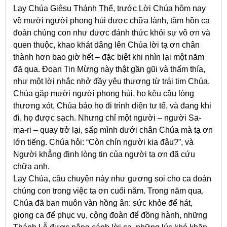
Lạy Chúa Giêsu Thánh Thể, trước Lời Chúa hôm nay
về mười người phong hủi được chữa lành, tâm hồn ca
đoàn chúng con như được đánh thức khỏi sự vô ơn và
quen thuộc, khao khát dâng lên Chúa lời tạ ơn chân
thành hơn bao giờ hết – đặc biệt khi nhìn lại một năm
đã qua. Đoạn Tin Mừng này thật gần gũi và thấm thía,
như một lời nhắc nhở đầy yêu thương từ trái tim Chúa.
Chúa gặp mười người phong hủi, họ kêu cầu lòng
thương xót, Chúa bảo họ đi trình diện tư tế, và đang khi
đi, họ được sạch. Nhưng chỉ một người – người Sa-
ma-ri – quay trở lại, sấp mình dưới chân Chúa mà tạ ơn
lớn tiếng. Chúa hỏi: “Còn chín người kia đâu?”, và
Người khẳng định lòng tin của người tạ ơn đã cứu
chữa anh.
Lạy Chúa, câu chuyện này như gương soi cho ca đoàn
chúng con trong việc tạ ơn cuối năm. Trong năm qua,
Chúa đã ban muôn vàn hồng ân: sức khỏe để hát,
giọng ca để phục vụ, cộng đoàn để đồng hành, những