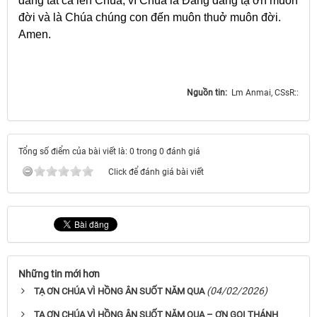
dâng tất cả lên Chúa, vì Chúa là Đấng đáng tạ ơn muôn
đời và là Chúa chúng con đến muôn thuở muôn đời.
Amen.
Nguồn tin:
Lm Anmai, CSsR::
Tổng số điểm của bài viết là: 0 trong 0 đánh giá
Click để đánh giá bài viết
Những tin mới hơn
(04/02/2026)
TẠ ƠN CHÚA VÌ HỒNG ÂN SUỐT NĂM QUA
TẠ ƠN CHÚA VÌ HỒNG ÂN SUỐT NĂM QUA – ƠN GỌI THÁNH