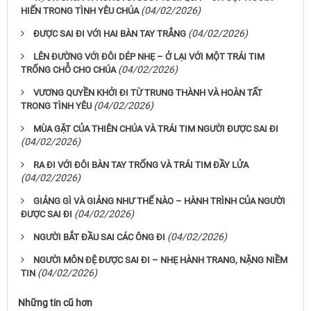
(04/02/2026)
HIẾN TRONG TÌNH YÊU CHÚA
(04/02/2026)
ĐƯỢC SAI ĐI VỚI HAI BÀN TAY TRẮNG
LÊN ĐƯỜNG VỚI ĐÔI DÉP NHẸ – Ở LẠI VỚI MỘT TRÁI TIM
(04/02/2026)
TRỐNG CHỖ CHO CHÚA
VƯƠNG QUYỀN KHỞI ĐI TỪ TRUNG THÀNH VÀ HOÀN TẤT
(04/02/2026)
TRONG TÌNH YÊU
MÙA GẶT CỦA THIÊN CHÚA VÀ TRÁI TIM NGƯỜI ĐƯỢC SAI ĐI
(04/02/2026)
RA ĐI VỚI ĐÔI BÀN TAY TRỐNG VÀ TRÁI TIM ĐẦY LỬA
(04/02/2026)
GIẢNG GÌ VÀ GIẢNG NHƯ THẾ NÀO – HÀNH TRÌNH CỦA NGƯỜI
(04/02/2026)
ĐƯỢC SAI ĐI
(04/02/2026)
NGƯỜI BẮT ĐẦU SAI CÁC ÔNG ĐI
NGƯỜI MÔN ĐỆ ĐƯỢC SAI ĐI – NHẸ HÀNH TRANG, NẶNG NIỀM
(04/02/2026)
TIN
Những tin cũ hơn