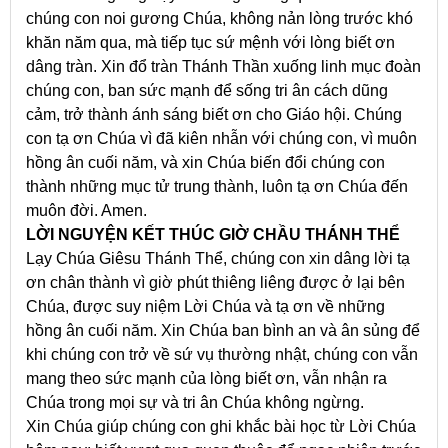
chúng con noi gương Chúa, không nản lòng trước khó
khăn năm qua, mà tiếp tục sứ mệnh với lòng biết ơn
dâng tràn. Xin đổ tràn Thánh Thần xuống linh mục đoàn
chúng con, ban sức mạnh để sống tri ân cách dũng
cảm, trở thành ánh sáng biết ơn cho Giáo hội. Chúng
con tạ ơn Chúa vì đã kiên nhẫn với chúng con, vì muôn
hồng ân cuối năm, và xin Chúa biến đổi chúng con
thành những mục tử trung thành, luôn tạ ơn Chúa đến
muôn đời. Amen.
LỜI NGUYỆN KẾT THÚC GIỜ CHẦU THÁNH THỂ
Lạy Chúa Giêsu Thánh Thể, chúng con xin dâng lời tạ
ơn chân thành vì giờ phút thiêng liêng được ở lại bên
Chúa, được suy niệm Lời Chúa và tạ ơn về những
hồng ân cuối năm. Xin Chúa ban bình an và ân sủng để
khi chúng con trở về sứ vụ thường nhật, chúng con vẫn
mang theo sức mạnh của lòng biết ơn, vẫn nhận ra
Chúa trong mọi sự và tri ân Chúa không ngừng.
Xin Chúa giúp chúng con ghi khắc bài học từ Lời Chúa