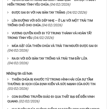
(04/02/2026)
HIẾN TRONG TÌNH YÊU CHÚA
(04/02/2026)
ĐƯỢC SAI ĐI VỚI HAI BÀN TAY TRẮNG
LÊN ĐƯỜNG VỚI ĐÔI DÉP NHẸ – Ở LẠI VỚI MỘT TRÁI TIM
(04/02/2026)
TRỐNG CHỖ CHO CHÚA
VƯƠNG QUYỀN KHỞI ĐI TỪ TRUNG THÀNH VÀ HOÀN TẤT
(04/02/2026)
TRONG TÌNH YÊU
MÙA GẶT CỦA THIÊN CHÚA VÀ TRÁI TIM NGƯỜI ĐƯỢC SAI ĐI
(04/02/2026)
RA ĐI VỚI ĐÔI BÀN TAY TRỐNG VÀ TRÁI TIM ĐẦY LỬA
(04/02/2026)
Những tin cũ hơn
THIÊN CHÚA BỊ KHƯỚC TỪ TRONG HÌNH HÀI CỦA SỰ TẦM
THƯỜNG: BI KỊCH CỦA ĐỊNH KIẾN VÀ SỨC MẠNH CỦA ĐỨC TIN
(03/02/2026)
CON ĐƯỜNG TRUYỀN GIÁO ĐI QUA THẤT BẠI ĐỂ ĐẾN VINH
(02/02/2026)
QUANG