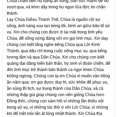
Chúa chạm đến họ bằng ân sủng, ban sức mạnh để họ
vượt qua, và khơi dậy trong họ ngọn lửa đức tin chân
thành.
Lạy Chúa Giêsu Thánh Thể, Chúa là nguồn cội sự
sống, ánh sáng xua tan bóng tối, bình an giữa bão tố sứ
vụ. Xin cho chúng con được ở lại mãi trong tình yêu
Chúa, để sống xứng đáng với ơn gọi linh mục. Xin dạy
chúng con biết lắng nghe tiếng Chúa qua Lời Kinh
Thánh, qua dấu chỉ trong cuộc sống mục vụ, qua tiếng
lương tâm và qua Dân Chúa. Xin cho chúng con biết
quảng đại dâng hiến bản thân, hy sinh vì đoàn chiên, để
đời linh mục trở thành bản thánh ca ngợi khen Chúa
không ngừng. Chúng con tạ ơn Chúa vì muôn vàn hồng
ân năm qua: ơn gọi được duy trì, sức khỏe để phục vụ,
ân sủng Bí tích, sự trung thành của Dân Chúa, và cả
những thập giá giúp chúng con nên giống Chúa hơn.
Đồng thời, chúng con sám hối vì những lần thiếu sót
trong sứ vụ, vì những lúc thờ ơ với Lời Chúa, vì những
khi để mệt mỏi lấn át lòng nhiệt thành. Xin Chúa tha