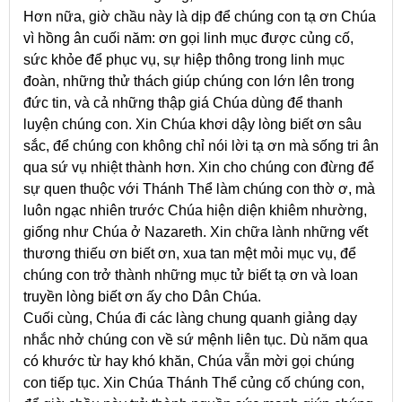
Hơn nữa, giờ chầu này là dịp để chúng con tạ ơn Chúa
vì hồng ân cuối năm: ơn gọi linh mục được củng cố,
sức khỏe để phục vụ, sự hiệp thông trong linh mục
đoàn, những thử thách giúp chúng con lớn lên trong
đức tin, và cả những thập giá Chúa dùng để thanh
luyện chúng con. Xin Chúa khơi dậy lòng biết ơn sâu
sắc, để chúng con không chỉ nói lời tạ ơn mà sống tri ân
qua sứ vụ nhiệt thành hơn. Xin cho chúng con đừng để
sự quen thuộc với Thánh Thể làm chúng con thờ ơ, mà
luôn ngạc nhiên trước Chúa hiện diện khiêm nhường,
giống như Chúa ở Nazareth. Xin chữa lành những vết
thương thiếu ơn biết ơn, xua tan mệt mỏi mục vụ, để
chúng con trở thành những mục tử biết tạ ơn và loan
truyền lòng biết ơn ấy cho Dân Chúa.
Cuối cùng, Chúa đi các làng chung quanh giảng dạy
nhắc nhở chúng con về sứ mệnh liên tục. Dù năm qua
có khước từ hay khó khăn, Chúa vẫn mời gọi chúng
con tiếp tục. Xin Chúa Thánh Thể củng cố chúng con,