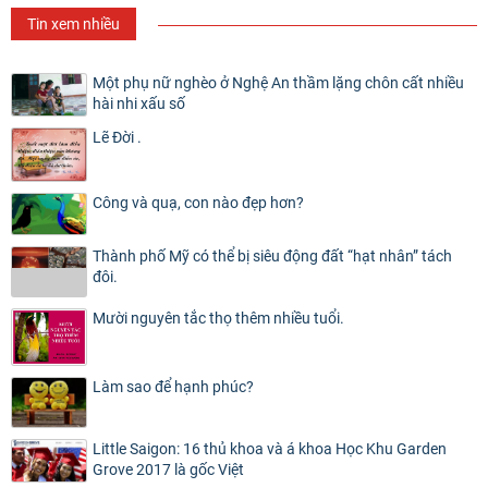
Tin xem nhiều
Một phụ nữ nghèo ở Nghệ An thầm lặng chôn cất nhiều
hài nhi xấu số
Lẽ Đời .
Công và quạ, con nào đẹp hơn?
Thành phố Mỹ có thể bị siêu động đất “hạt nhân” tách
đôi.
Mười nguyên tắc thọ thêm nhiều tuổi.
Làm sao để hạnh phúc?
Little Saigon: 16 thủ khoa và á khoa Học Khu Garden
Grove 2017 là gốc Việt