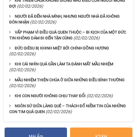
KHI THIÊN CHÚA KHÔNG GIỐNG NHƯ ĐIỀU CON NGƯỜI MONG
(02/02/2026)
ĐỢI
NGƯỜI ĐÃ ĐẾN NHÀ MÌNH, NHƯNG NGƯỜI NHÀ ĐÃ KHÔNG
(02/02/2026)
ĐÓN NHẬN
VẤP PHẠM VÌ ĐIỀU QUÁ QUEN THUỘC – BI KỊCH CỦA MỘT ĐỨC
(02/02/2026)
TIN KHÔNG DÁM ĐI ĐẾN TẬN CÙNG
ĐỨC GIÊSU BỊ KHINH MIỆT BỞI CHÍNH ĐỒNG HƯƠNG
(02/02/2026)
KHI CÁI NHÌN QUÁ GẦN LÀM TA ĐÁNH MẤT MẦU NHIỆM
(02/02/2026)
MẦU NHIỆM THIÊN CHÚA Ở GIỮA NHỮNG ĐIỀU BÌNH THƯỜNG
(02/02/2026)
(02/02/2026)
KHI CON NGƯỜI KHÔNG CHỊU THAY ĐỔI
NGÔN SỨ GIỮA LÀNG QUÊ – THÁCH ĐỐ NIỀM TIN CỦA NHỮNG
(02/02/2026)
CON TIM QUÁ QUEN
Mái Ấm
KT-XH