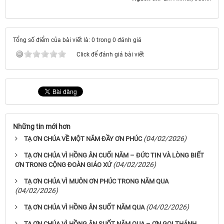
Tổng số điểm của bài viết là: 0 trong 0 đánh giá
Click để đánh giá bài viết
Những tin mới hơn
(04/02/2026)
TẠ ƠN CHÚA VỀ MỘT NĂM ĐẦY ƠN PHÚC
TẠ ƠN CHÚA VÌ HỒNG ÂN CUỐI NĂM – ĐỨC TIN VÀ LÒNG BIẾT
(04/02/2026)
ƠN TRONG CỘNG ĐOÀN GIÁO XỨ
TẠ ƠN CHÚA VÌ MUÔN ƠN PHÚC TRONG NĂM QUA
(04/02/2026)
(04/02/2026)
TẠ ƠN CHÚA VÌ HỒNG ÂN SUỐT NĂM QUA
TẠ ƠN CHÚA VÌ HỒNG ÂN SUỐT NĂM QUA – ƠN GỌI THÁNH