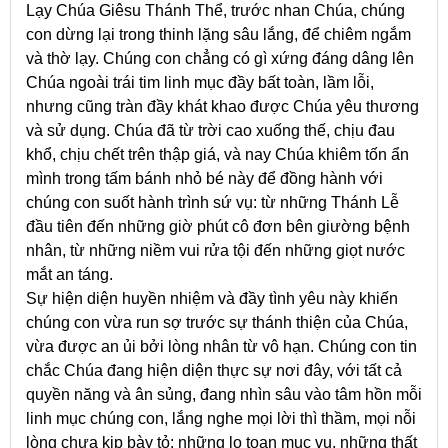
Lạy Chúa Giêsu Thánh Thể, trước nhan Chúa, chúng
con dừng lại trong thinh lặng sâu lắng, để chiêm ngắm
và thờ lạy. Chúng con chẳng có gì xứng đáng dâng lên
Chúa ngoài trái tim linh mục đầy bất toàn, lầm lỗi,
nhưng cũng tràn đầy khát khao được Chúa yêu thương
và sử dụng. Chúa đã từ trời cao xuống thế, chịu đau
khổ, chịu chết trên thập giá, và nay Chúa khiêm tốn ẩn
mình trong tấm bánh nhỏ bé này để đồng hành với
chúng con suốt hành trình sứ vụ: từ những Thánh Lễ
đầu tiên đến những giờ phút cô đơn bên giường bệnh
nhân, từ những niềm vui rửa tội đến những giọt nước
mắt an táng.
Sự hiện diện huyền nhiệm và đầy tình yêu này khiến
chúng con vừa run sợ trước sự thánh thiện của Chúa,
vừa được an ủi bởi lòng nhân từ vô hạn. Chúng con tin
chắc Chúa đang hiện diện thực sự nơi đây, với tất cả
quyền năng và ân sủng, đang nhìn sâu vào tâm hồn mỗi
linh mục chúng con, lắng nghe mọi lời thì thầm, mọi nỗi
lòng chưa kịp bày tỏ: những lo toan mục vụ, những thất