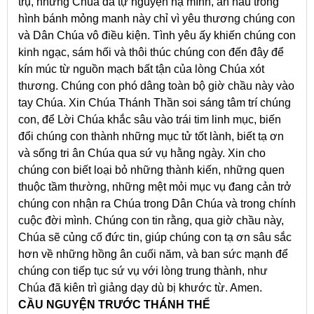
trụ, nhưng Chúa đã tự nguyện hạ mình, ẩn náu trong
hình bánh mỏng manh này chỉ vì yêu thương chúng con
và Dân Chúa vô điều kiện. Tình yêu ấy khiến chúng con
kinh ngạc, sám hối và thôi thúc chúng con đến đây để
kín múc từ nguồn mạch bất tận của lòng Chúa xót
thương. Chúng con phó dâng toàn bộ giờ chầu này vào
tay Chúa. Xin Chúa Thánh Thần soi sáng tâm trí chúng
con, để Lời Chúa khắc sâu vào trái tim linh mục, biến
đổi chúng con thành những mục tử tốt lành, biết tạ ơn
và sống tri ân Chúa qua sứ vụ hằng ngày. Xin cho
chúng con biết loại bỏ những thành kiến, những quen
thuộc tầm thường, những mệt mỏi mục vụ đang cản trở
chúng con nhận ra Chúa trong Dân Chúa và trong chính
cuộc đời mình. Chúng con tin rằng, qua giờ chầu này,
Chúa sẽ củng cố đức tin, giúp chúng con tạ ơn sâu sắc
hơn về những hồng ân cuối năm, và ban sức mạnh để
chúng con tiếp tục sứ vụ với lòng trung thành, như
Chúa đã kiên trì giảng dạy dù bị khước từ. Amen.
CẦU NGUYỆN TRƯỚC THÁNH THỂ