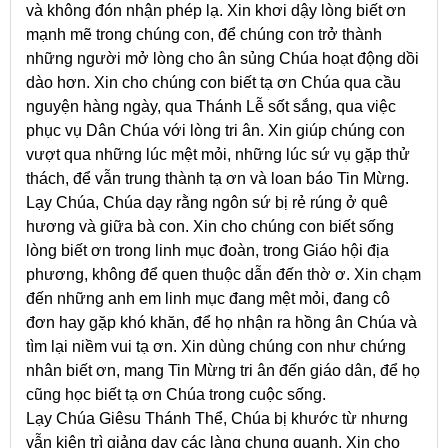
và không đón nhận phép lạ. Xin khơi dậy lòng biết ơn
mạnh mẽ trong chúng con, để chúng con trở thành
những người mở lòng cho ân sủng Chúa hoạt động dồi
dào hơn. Xin cho chúng con biết tạ ơn Chúa qua cầu
nguyện hàng ngày, qua Thánh Lễ sốt sắng, qua việc
phục vụ Dân Chúa với lòng tri ân. Xin giúp chúng con
vượt qua những lúc mệt mỏi, những lúc sứ vụ gặp thử
thách, để vẫn trung thành tạ ơn và loan báo Tin Mừng.
Lạy Chúa, Chúa dạy rằng ngôn sứ bị rẻ rúng ở quê
hương và giữa bà con. Xin cho chúng con biết sống
lòng biết ơn trong linh mục đoàn, trong Giáo hội địa
phương, không để quen thuộc dẫn đến thờ ơ. Xin chạm
đến những anh em linh mục đang mệt mỏi, đang cô
đơn hay gặp khó khăn, để họ nhận ra hồng ân Chúa và
tìm lại niềm vui tạ ơn. Xin dùng chúng con như chứng
nhân biết ơn, mang Tin Mừng tri ân đến giáo dân, để họ
cũng học biết tạ ơn Chúa trong cuộc sống.
Lạy Chúa Giêsu Thánh Thể, Chúa bị khước từ nhưng
vẫn kiên trì giảng dạy các làng chung quanh. Xin cho