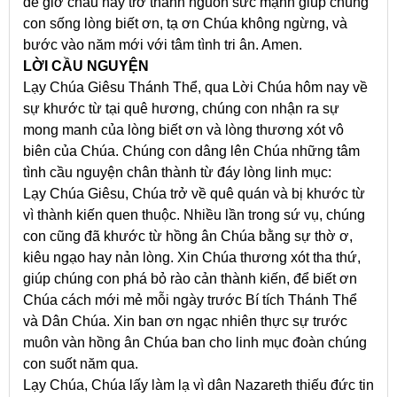
để giờ chầu này trở thành nguồn sức mạnh giúp chúng
con sống lòng biết ơn, tạ ơn Chúa không ngừng, và
bước vào năm mới với tâm tình tri ân. Amen.
LỜI CẦU NGUYỆN
Lạy Chúa Giêsu Thánh Thể, qua Lời Chúa hôm nay về
sự khước từ tại quê hương, chúng con nhận ra sự
mong manh của lòng biết ơn và lòng thương xót vô
biên của Chúa. Chúng con dâng lên Chúa những tâm
tình cầu nguyện chân thành từ đáy lòng linh mục:
Lạy Chúa Giêsu, Chúa trở về quê quán và bị khước từ
vì thành kiến quen thuộc. Nhiều lần trong sứ vụ, chúng
con cũng đã khước từ hồng ân Chúa bằng sự thờ ơ,
kiêu ngạo hay nản lòng. Xin Chúa thương xót tha thứ,
giúp chúng con phá bỏ rào cản thành kiến, để biết ơn
Chúa cách mới mẻ mỗi ngày trước Bí tích Thánh Thể
và Dân Chúa. Xin ban ơn ngạc nhiên thực sự trước
muôn vàn hồng ân Chúa ban cho linh mục đoàn chúng
con suốt năm qua.
Lạy Chúa, Chúa lấy làm lạ vì dân Nazareth thiếu đức tin