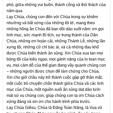
phó, giữa những vui buồn, thành công và thử thách của
năm qua.
Lạy Chúa, chúng con đến với Chúa trong sự khiêm
nhường và bất xứng của những tôi tớ, mang theo
những hồng ân Chúa đã ban dồi dào suốt năm: ơn gọi
linh mục, sức mạnh Bí tích, sự trung thành của Dân
Chúa, những ơn hoán cải, những Thánh Lễ, những lần
xưng tội, những cử chỉ bác ái, và cả những đau khổ
được Chúa biến thành ân sủng. Xin Chúa xua tan mọi
bóng tối của kiêu ngạo, mọi gánh nặng của lo toan mục
vụ, mọi cám dỗ của thế gian đang vây quanh chúng con
– những người được chọn để làm chứng cho Chúa.
Xin cho giờ chầu này trở thành cuộc gặp gỡ thân mật,
một cuộc trò chuyện chân thành giữa Chúa và các linh
mục của Chúa, một nguồn suối ân sủng dạt dào tưới
mát sứ vụ chúng con, giúp chúng con tạ ơn Chúa cách
xứng đáng và xin ơn cho hành trình phía trước.
Lạy Chúa Giêsu, Chúa là Đấng Toàn Năng, là Vua vũ