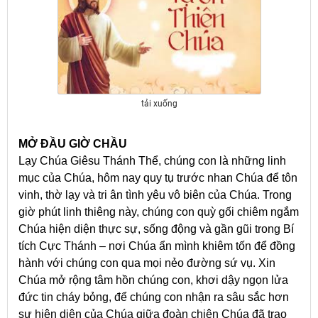
tải xuống
MỞ ĐẦU GIỜ CHẦU
Lạy Chúa Giêsu Thánh Thể, chúng con là những linh
mục của Chúa, hôm nay quy tụ trước nhan Chúa để tôn
vinh, thờ lạy và tri ân tình yêu vô biên của Chúa. Trong
giờ phút linh thiêng này, chúng con quỳ gối chiêm ngắm
Chúa hiện diện thực sự, sống động và gần gũi trong Bí
tích Cực Thánh – nơi Chúa ẩn mình khiêm tốn để đồng
hành với chúng con qua mọi nẻo đường sứ vụ. Xin
Chúa mở rộng tâm hồn chúng con, khơi dậy ngọn lửa
đức tin cháy bỏng, để chúng con nhận ra sâu sắc hơn
sự hiện diện của Chúa giữa đoàn chiên Chúa đã trao