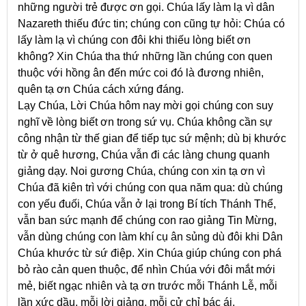
những người trẻ được ơn gọi. Chúa lấy làm lạ vì dân
Nazareth thiếu đức tin; chúng con cũng tự hỏi: Chúa có
lấy làm lạ vì chúng con đôi khi thiếu lòng biết ơn
không? Xin Chúa tha thứ những lần chúng con quen
thuộc với hồng ân đến mức coi đó là đương nhiên,
quên tạ ơn Chúa cách xứng đáng.
Lạy Chúa, Lời Chúa hôm nay mời gọi chúng con suy
nghĩ về lòng biết ơn trong sứ vụ. Chúa không cần sự
công nhận từ thế gian để tiếp tục sứ mệnh; dù bị khước
từ ở quê hương, Chúa vẫn đi các làng chung quanh
giảng dạy. Noi gương Chúa, chúng con xin tạ ơn vì
Chúa đã kiên trì với chúng con qua năm qua: dù chúng
con yếu đuối, Chúa vẫn ở lại trong Bí tích Thánh Thể,
vẫn ban sức mạnh để chúng con rao giảng Tin Mừng,
vẫn dùng chúng con làm khí cụ ân sủng dù đôi khi Dân
Chúa khước từ sứ điệp. Xin Chúa giúp chúng con phá
bỏ rào cản quen thuộc, để nhìn Chúa với đôi mắt mới
mẻ, biết ngạc nhiên và tạ ơn trước mỗi Thánh Lễ, mỗi
lần xức dầu, mỗi lời giảng, mỗi cử chỉ bác ái.