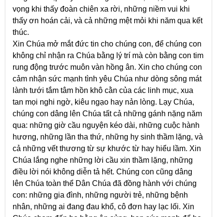
vọng khi thấy đoàn chiên xa rời, những niềm vui khi
thấy ơn hoán cải, và cả những mệt mỏi khi năm qua kết
thúc.
Xin Chúa mở mắt đức tin cho chúng con, để chúng con
không chỉ nhận ra Chúa bằng lý trí mà còn bằng con tim
rung động trước muôn vàn hồng ân. Xin cho chúng con
cảm nhận sức mạnh tình yêu Chúa như dòng sông mát
lành tưới tắm tâm hồn khô cằn của các linh mục, xua
tan mọi nghi ngờ, kiêu ngạo hay nản lòng. Lạy Chúa,
chúng con dâng lên Chúa tất cả những gánh nặng năm
qua: những giờ cầu nguyện kéo dài, những cuộc hành
hương, những lần tha thứ, những hy sinh thầm lặng, và
cả những vết thương từ sự khước từ hay hiểu lầm. Xin
Chúa lắng nghe những lời cầu xin thầm lặng, những
điều lời nói không diễn tả hết. Chúng con cũng dâng
lên Chúa toàn thể Dân Chúa đã đồng hành với chúng
con: những gia đình, những người trẻ, những bệnh
nhân, những ai đang đau khổ, cô đơn hay lạc lối. Xin