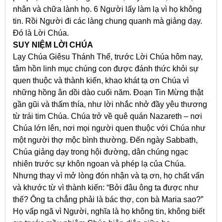
nhân và chữa lành họ. 6 Người lấy làm lạ vì họ không
tin. Rồi Người đi các làng chung quanh mà giảng dạy.
Đó là Lời Chúa.
SUY NIỆM LỜI CHÚA
Lạy Chúa Giêsu Thánh Thể, trước Lời Chúa hôm nay,
tâm hồn linh mục chúng con được đánh thức khỏi sự
quen thuộc và thành kiến, khao khát tạ ơn Chúa vì
những hồng ân dồi dào cuối năm. Đoạn Tin Mừng thật
gần gũi và thấm thía, như lời nhắc nhở đầy yêu thương
từ trái tim Chúa. Chúa trở về quê quán Nazareth – nơi
Chúa lớn lên, nơi mọi người quen thuộc với Chúa như
một người thợ mộc bình thường. Đến ngày Sabbath,
Chúa giảng dạy trong hội đường, dân chúng ngạc
nhiên trước sự khôn ngoan và phép lạ của Chúa.
Nhưng thay vì mở lòng đón nhận và tạ ơn, họ chất vấn
và khước từ vì thành kiến: “Bởi đâu ông ta được như
thế? Ông ta chẳng phải là bác thợ, con bà Maria sao?”
Họ vấp ngã vì Người, nghĩa là họ không tin, không biết