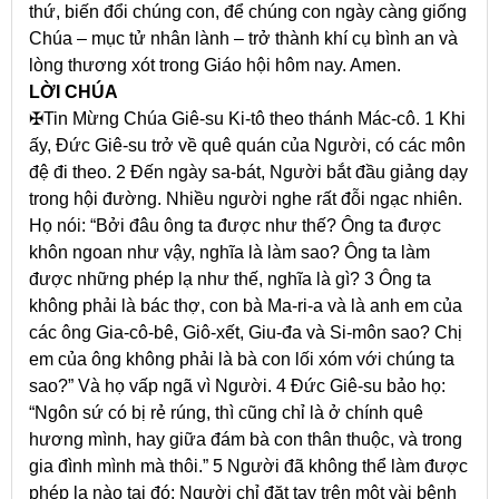
thứ, biến đổi chúng con, để chúng con ngày càng giống
Chúa – mục tử nhân lành – trở thành khí cụ bình an và
lòng thương xót trong Giáo hội hôm nay. Amen.
LỜI CHÚA
✠
Tin Mừng Chúa Giê-su Ki-tô theo thánh Mác-cô. 1 Khi
ấy, Đức Giê-su trở về quê quán của Người, có các môn
đệ đi theo. 2 Đến ngày sa-bát, Người bắt đầu giảng dạy
trong hội đường. Nhiều người nghe rất đỗi ngạc nhiên.
Họ nói: “Bởi đâu ông ta được như thế? Ông ta được
khôn ngoan như vậy, nghĩa là làm sao? Ông ta làm
được những phép lạ như thế, nghĩa là gì? 3 Ông ta
không phải là bác thợ, con bà Ma-ri-a và là anh em của
các ông Gia-cô-bê, Giô-xết, Giu-đa và Si-môn sao? Chị
em của ông không phải là bà con lối xóm với chúng ta
sao?” Và họ vấp ngã vì Người. 4 Đức Giê-su bảo họ:
“Ngôn sứ có bị rẻ rúng, thì cũng chỉ là ở chính quê
hương mình, hay giữa đám bà con thân thuộc, và trong
gia đình mình mà thôi.” 5 Người đã không thể làm được
phép lạ nào tại đó; Người chỉ đặt tay trên một vài bệnh