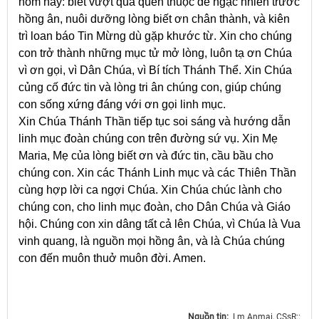
hôm nay: biết vượt qua quen thuộc để ngạc nhiên trước
hồng ân, nuôi dưỡng lòng biết ơn chân thành, và kiên
trì loan báo Tin Mừng dù gặp khước từ. Xin cho chúng
con trở thành những mục tử mở lòng, luôn tạ ơn Chúa
vì ơn gọi, vì Dân Chúa, vì Bí tích Thánh Thể. Xin Chúa
củng cố đức tin và lòng tri ân chúng con, giúp chúng
con sống xứng đáng với ơn gọi linh mục.
Xin Chúa Thánh Thần tiếp tục soi sáng và hướng dẫn
linh mục đoàn chúng con trên đường sứ vụ. Xin Mẹ
Maria, Mẹ của lòng biết ơn và đức tin, cầu bầu cho
chúng con. Xin các Thánh Linh mục và các Thiên Thần
cùng hợp lời ca ngợi Chúa. Xin Chúa chúc lành cho
chúng con, cho linh mục đoàn, cho Dân Chúa và Giáo
hội. Chúng con xin dâng tất cả lên Chúa, vì Chúa là Vua
vinh quang, là nguồn mọi hồng ân, và là Chúa chúng
con đến muôn thuở muôn đời. Amen.
Nguồn tin:
Lm Anmai, CSsR::