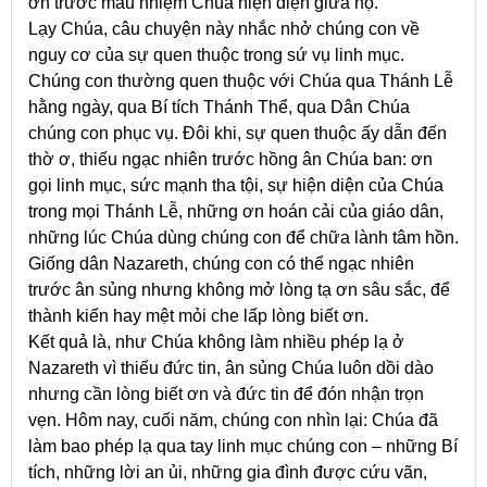
ơn trước mầu nhiệm Chúa hiện diện giữa họ.
Lạy Chúa, câu chuyện này nhắc nhở chúng con về
nguy cơ của sự quen thuộc trong sứ vụ linh mục.
Chúng con thường quen thuộc với Chúa qua Thánh Lễ
hằng ngày, qua Bí tích Thánh Thể, qua Dân Chúa
chúng con phục vụ. Đôi khi, sự quen thuộc ấy dẫn đến
thờ ơ, thiếu ngạc nhiên trước hồng ân Chúa ban: ơn
gọi linh mục, sức mạnh tha tội, sự hiện diện của Chúa
trong mọi Thánh Lễ, những ơn hoán cải của giáo dân,
những lúc Chúa dùng chúng con để chữa lành tâm hồn.
Giống dân Nazareth, chúng con có thể ngạc nhiên
trước ân sủng nhưng không mở lòng tạ ơn sâu sắc, để
thành kiến hay mệt mỏi che lấp lòng biết ơn.
Kết quả là, như Chúa không làm nhiều phép lạ ở
Nazareth vì thiếu đức tin, ân sủng Chúa luôn dồi dào
nhưng cần lòng biết ơn và đức tin để đón nhận trọn
vẹn. Hôm nay, cuối năm, chúng con nhìn lại: Chúa đã
làm bao phép lạ qua tay linh mục chúng con – những Bí
tích, những lời an ủi, những gia đình được cứu vãn,