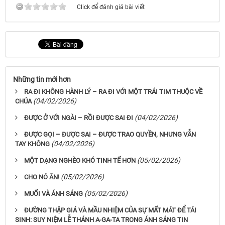
Click để đánh giá bài viết
Những tin mới hơn
RA ĐI KHÔNG HÀNH LÝ – RA ĐI VỚI MỘT TRÁI TIM THUỘC VỀ
(04/02/2026)
CHÚA
(04/02/2026)
ĐƯỢC Ở VỚI NGÀI – RỒI ĐƯỢC SAI ĐI
ĐƯỢC GỌI – ĐƯỢC SAI – ĐƯỢC TRAO QUYỀN, NHƯNG VẪN
(04/02/2026)
TAY KHÔNG
(05/02/2026)
MỘT DẠNG NGHÈO KHÓ TINH TẾ HƠN
(05/02/2026)
CHO NÓ ĂN!
(05/02/2026)
MUỐI VÀ ÁNH SÁNG
ĐƯỜNG THẬP GIÁ VÀ MẦU NHIỆM CỦA SỰ MẤT MÁT ĐỂ TÁI
SINH: SUY NIỆM LỄ THÁNH A-GA-TA TRONG ÁNH SÁNG TIN