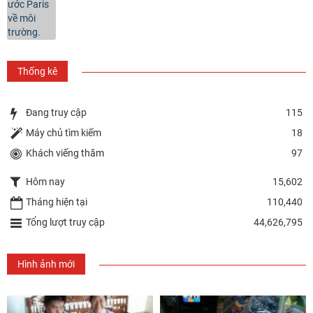
Thống kê
Đang truy cập
115
Máy chủ tìm kiếm
18
Khách viếng thăm
97
Hôm nay
15,602
Tháng hiện tại
110,440
Tổng lượt truy cập
44,626,795
Hình ảnh mới