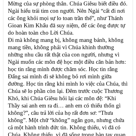
Mừng của sự phòng thân. Chúa Giêsu biết điều đó.
Ngài hiểu trái tim con người. Nên Ngài “cất đi nơi
các ông khỏi mọi sự lo toan trần thế”, như Thánh
Gioan Kim Khẩu đã suy niệm, để các ông được tự
do hoàn toàn cho Lời Chúa.
Đi mà không mang bị, không mang bánh, không
mang tiền, không phải vì Chúa khinh thường
những nhu cầu rất thật của con người, nhưng vì
Ngài muốn các môn đệ học một điều căn bản hơn:
học tin rằng mình được chăm sóc. Học tin rằng
Đấng sai mình đi sẽ không bỏ rơi mình giữa
đường. Học tin rằng khi mình lo việc của Chúa, thì
Chúa sẽ lo phần còn lại. Đêm trước cuộc Thương
Khó, khi Chúa Giêsu hỏi lại các môn đệ: “Khi
Thầy sai anh em ra đi… anh em có thiếu thốn gì
không?”, câu trả lời của họ rất đơn sơ: “Thưa
không”. Một chữ “không” ngắn gọn, nhưng chứa
cả một hành trình đức tin. Không thiếu, vì đã có
Chúa. Không thiếu, vì đã sống trong bàn tay quan