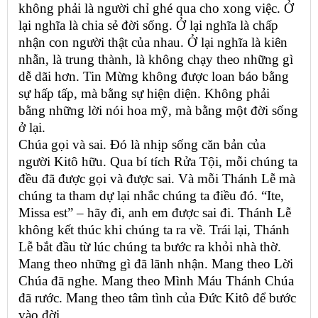
không phải là người chỉ ghé qua cho xong việc. Ở
lại nghĩa là chia sẻ đời sống. Ở lại nghĩa là chấp
nhận con người thật của nhau. Ở lại nghĩa là kiên
nhẫn, là trung thành, là không chạy theo những gì
dễ dãi hơn. Tin Mừng không được loan báo bằng
sự hấp tấp, mà bằng sự hiện diện. Không phải
bằng những lời nói hoa mỹ, mà bằng một đời sống
ở lại.
Chúa gọi và sai. Đó là nhịp sống căn bản của
người Kitô hữu. Qua bí tích Rửa Tội, mỗi chúng ta
đều đã được gọi và được sai. Và mỗi Thánh Lễ mà
chúng ta tham dự lại nhắc chúng ta điều đó. “Ite,
Missa est” – hãy đi, anh em được sai đi. Thánh Lễ
không kết thúc khi chúng ta ra về. Trái lại, Thánh
Lễ bắt đầu từ lúc chúng ta bước ra khỏi nhà thờ.
Mang theo những gì đã lãnh nhận. Mang theo Lời
Chúa đã nghe. Mang theo Mình Máu Thánh Chúa
đã rước. Mang theo tâm tình của Đức Kitô để bước
vào đời.