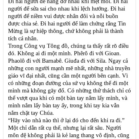
Đi hai người để nâng đỡ nhau khi mệt mỏi. Đi hai
người để sửa sai cho nhau khi lệch hướng. Đi hai
người để niềm vui được nhân đôi và nỗi buồn
được chia sẻ. Đi hai người để làm chứng rằng Tin
Mừng là sự hiệp thông, chứ không phải là thành
tích cá nhân.
Trong Công vụ Tông đồ, chúng ta thấy rất rõ điều
đó. Không ai đi một mình. Phêrô đi với Gioan.
Phaolô đi với Barnabê. Giuđa đi với Sila. Ngay cả
những con người mạnh mẽ nhất, những nhà truyền
giáo vĩ đại nhất, cũng cần một người bên cạnh. Vì
có những đoạn đường của sứ vụ không thể đi một
mình mà không gãy đổ. Có những thử thách chỉ có
thể vượt qua khi có một bàn tay nắm lấy mình, và
mình nắm lấy bàn tay ấy, trong khi tay kia vẫn
nắm chặt tay Chúa.
“Hãy vào nhà nào thì ở lại đó cho đến khi ra đi.”
Một chỉ dẫn rất cụ thể, nhưng lại rất sâu. Người
môn đệ không phải là kẻ lang thang vô định, cũng