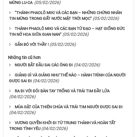
(05/02/2026)
MỪNG LU-CA
“THÁNH PHAOLÔ MIKI VÀ CÁC BẠN – NHỮNG CHỨNG NHÂN
(05/02/2026)
TIN MỪNG TRONG ĐẤT NƯỚC MẶT TRỜI MỌC”
THÁNH PHAOLÔ MIKI VÀ CÁC BẠN TỬ ĐẠO – HẠT GIỐNG ĐỨC
(05/02/2026)
TIN NỞ HOA GIỮA GIAN NAN”
(05/02/2026)
GẮN BÓ VỚI THẦY !
Những tin cũ hơn
(04/02/2026)
NGƯỜI BẮT ĐẦU SAI CÁC ÔNG ĐI
GIẢNG GÌ VÀ GIẢNG NHƯ THẾ NÀO – HÀNH TRÌNH CỦA NGƯỜI
(04/02/2026)
ĐƯỢC SAI ĐI
RA ĐI VỚI ĐÔI BÀN TAY TRỐNG VÀ TRÁI TIM ĐẦY LỬA
(04/02/2026)
MÙA GẶT CỦA THIÊN CHÚA VÀ TRÁI TIM NGƯỜI ĐƯỢC SAI ĐI
(04/02/2026)
VƯƠNG QUYỀN KHỞI ĐI TỪ TRUNG THÀNH VÀ HOÀN TẤT
(04/02/2026)
TRONG TÌNH YÊU