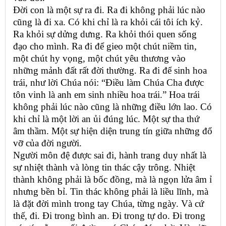
Đời con là một sự ra đi. Ra đi không phải lúc nào
cũng là đi xa. Có khi chỉ là ra khỏi cái tôi ích kỷ.
Ra khỏi sự dửng dưng. Ra khỏi thói quen sống
đạo cho mình. Ra đi để gieo một chút niềm tin,
một chút hy vọng, một chút yêu thương vào
những mảnh đất rất đời thường. Ra đi để sinh hoa
trái, như lời Chúa nói: “Điều làm Chúa Cha được
tôn vinh là anh em sinh nhiều hoa trái.” Hoa trái
không phải lúc nào cũng là những điều lớn lao. Có
khi chỉ là một lời an ủi đúng lúc. Một sự tha thứ
âm thầm. Một sự hiện diện trung tín giữa những đổ
vỡ của đời người.
Người môn đệ được sai đi, hành trang duy nhất là
sự nhiệt thành và lòng tin thác cậy trông. Nhiệt
thành không phải là bốc đồng, mà là ngọn lửa âm ỉ
nhưng bền bỉ. Tin thác không phải là liều lĩnh, mà
là đặt đời mình trong tay Chúa, từng ngày. Và cứ
thế, đi. Đi trong bình an. Đi trong tự do. Đi trong