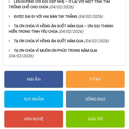
LÊN ĐƯỜNG VỚI ĐÔI DÉP NHẸ – Ở LẠI VỚI MỘT TRÁI TIM
(04/02/2026)
TRỐNG CHỖ CHO CHÚA
(04/02/2026)
ĐƯỢC SAI ĐI VỚI HAI BÀN TAY TRẮNG
TẠ ƠN CHÚA VÌ HỒNG ÂN SUỐT NĂM QUA – ƠN GỌI THÁNH
(04/02/2026)
HIẾN TRONG TÌNH YÊU CHÚA
(04/02/2026)
TẠ ƠN CHÚA VÌ HỒNG ÂN SUỐT NĂM QUA
TẠ ƠN CHÚA VÌ MUÔN ƠN PHÚC TRONG NĂM QUA
(04/02/2026)
Mái Ấm
KT-XH
SUY NGẪM
SỐNG ĐẠO
VĂN NGHỆ
GIẢI TRÍ