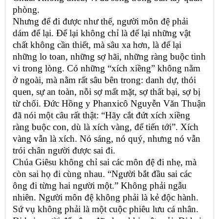
phòng.
Nhưng để đi được như thế, người môn đệ phải
dám để lại. Để lại không chỉ là để lại những vật
chất không cần thiết, mà sâu xa hơn, là để lại
những lo toan, những sợ hãi, những ràng buộc tinh
vi trong lòng. Có những “xích xiềng” không nằm
ở ngoài, mà nằm rất sâu bên trong: danh dự, thói
quen, sự an toàn, nỗi sợ mất mặt, sợ thất bại, sợ bị
từ chối. Đức Hồng y Phanxicô Nguyễn Văn Thuận
đã nói một câu rất thật: “Hãy cắt đứt xích xiềng
ràng buộc con, dù là xích vàng, để tiến tới”. Xích
vàng vẫn là xích. Nó sáng, nó quý, nhưng nó vẫn
trói chân người được sai đi.
Chúa Giêsu không chỉ sai các môn đệ đi nhẹ, mà
còn sai họ đi cùng nhau. “Người bắt đầu sai các
ông đi từng hai người một.” Không phải ngẫu
nhiên. Người môn đệ không phải là kẻ độc hành.
Sứ vụ không phải là một cuộc phiêu lưu cá nhân.