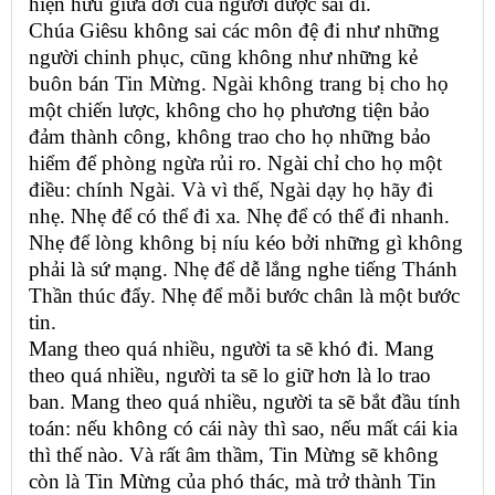
hiện hữu giữa đời của người được sai đi.
Chúa Giêsu không sai các môn đệ đi như những
người chinh phục, cũng không như những kẻ
buôn bán Tin Mừng. Ngài không trang bị cho họ
một chiến lược, không cho họ phương tiện bảo
đảm thành công, không trao cho họ những bảo
hiểm để phòng ngừa rủi ro. Ngài chỉ cho họ một
điều: chính Ngài. Và vì thế, Ngài dạy họ hãy đi
nhẹ. Nhẹ để có thể đi xa. Nhẹ để có thể đi nhanh.
Nhẹ để lòng không bị níu kéo bởi những gì không
phải là sứ mạng. Nhẹ để dễ lắng nghe tiếng Thánh
Thần thúc đẩy. Nhẹ để mỗi bước chân là một bước
tin.
Mang theo quá nhiều, người ta sẽ khó đi. Mang
theo quá nhiều, người ta sẽ lo giữ hơn là lo trao
ban. Mang theo quá nhiều, người ta sẽ bắt đầu tính
toán: nếu không có cái này thì sao, nếu mất cái kia
thì thế nào. Và rất âm thầm, Tin Mừng sẽ không
còn là Tin Mừng của phó thác, mà trở thành Tin