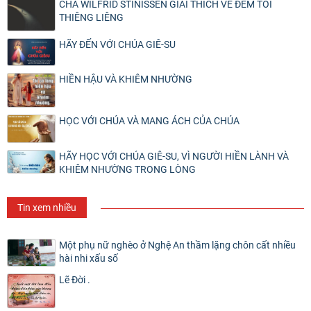
CHA WILFRID STINISSEN GIẢI THÍCH VỀ ĐÊM TỐI
THIÊNG LIÊNG
HÃY ĐẾN VỚI CHÚA GIÊ-SU
HIỀN HẬU VÀ KHIÊM NHƯỜNG
HỌC VỚI CHÚA VÀ MANG ÁCH CỦA CHÚA
HÃY HỌC VỚI CHÚA GIÊ-SU, VÌ NGƯỜI HIỀN LÀNH VÀ
KHIÊM NHƯỜNG TRONG LÒNG
Tin xem nhiều
Một phụ nữ nghèo ở Nghệ An thầm lặng chôn cất nhiều
hài nhi xấu số
Lẽ Đời .