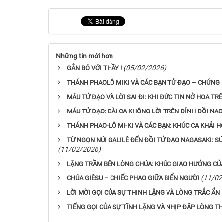
Những tin mới hơn
(05/02/2026)
GẮN BÓ VỚI THẦY !
THÁNH PHAOLÔ MIKI VÀ CÁC BẠN TỬ ĐẠO – CHỨNG 
MÁU TỬ ĐẠO VÀ LỜI SAI ĐI: KHI ĐỨC TIN NỞ HOA TRÊ
MÁU TỬ ĐẠO: BÀI CA KHÔNG LỜI TRÊN ĐỈNH ĐỒI NA
THÁNH PHAO-LÔ MI-KI VÀ CÁC BẠN: KHÚC CA KHẢI 
TỪ NGỌN NÚI GALILÊ ĐẾN ĐỒI TỬ ĐẠO NAGASAKI: 
(11/02/2026)
LẶNG TRẦM BÊN LÒNG CHÚA: KHÚC GIAO HƯỞNG CỦ
(11/02
CHÚA GIÊSU – CHIẾC PHAO GIỮA BIỂN NGƯỜI
LỜI MỜI GỌI CỦA SỰ THINH LẶNG VÀ LÒNG TRẮC ẨN
TIẾNG GỌI CỦA SỰ TĨNH LẶNG VÀ NHỊP ĐẬP LÒNG 