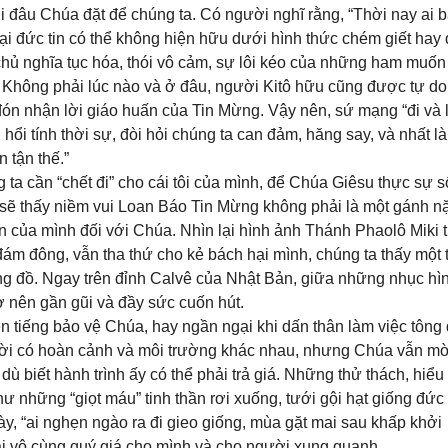
ơi đâu Chúa đặt để chúng ta. Có người nghĩ rằng, “Thời nay ai 
hại đức tin có thể không hiện hữu dưới hình thức chém giết hay
hủ nghĩa tục hóa, thói vô cảm, sự lôi kéo của những ham muốn 
 Không phải lúc nào và ở đâu, người Kitô hữu cũng được tự do
đón nhận lời giáo huấn của Tin Mừng. Vậy nên, sứ mạng “đi và
ổi tính thời sự, đòi hỏi chúng ta can đảm, hăng say, và nhất là
 tận thế.”
ta cần “chết đi” cho cái tôi của mình, để Chúa Giêsu thực sự 
ta sẽ thấy niềm vui Loan Báo Tin Mừng không phải là một gánh n
ơn của mình đối với Chúa. Nhìn lại hình ảnh Thánh Phaolô Miki 
 đám đông, vẫn tha thứ cho kẻ bách hại mình, chúng ta thấy một
tông đồ. Ngay trên đỉnh Calvê của Nhật Bản, giữa những nhục hì
ở nên gần gũi và đầy sức cuốn hút.
 lên tiếng bảo vệ Chúa, hay ngần ngại khi dấn thân làm việc tông 
ười có hoàn cảnh và môi trường khác nhau, nhưng Chúa vẫn mờ
dù biết hành trình ấy có thể phải trả giá. Những thử thách, hiểu
ư những “giọt máu” tinh thần rơi xuống, tưới gội hạt giống đức 
y, “ai nghẹn ngào ra đi gieo giống, mùa gặt mai sau khấp khởi
rái vô cùng quý giá cho mình và cho người xung quanh.