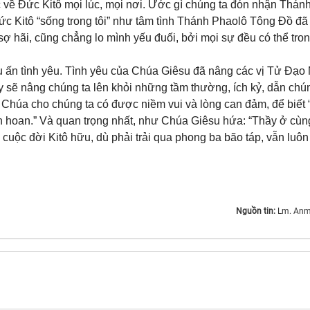
 về Đức Kitô mọi lúc, mọi nơi. Ước gì chúng ta đón nhận Thán
ức Kitô “sống trong tôi” như tâm tình Thánh Phaolô Tông Đồ đã 
ợ hãi, cũng chẳng lo mình yếu đuối, bởi mọi sự đều có thể tro
ấu ấn tình yêu. Tình yêu của Chúa Giêsu đã nâng các vị Tử Đạo
y sẽ nâng chúng ta lên khỏi những tầm thường, ích kỷ, dẫn chú
Chúa cho chúng ta có được niềm vui và lòng can đảm, để biết 
ân hoan.” Và quan trọng nhất, như Chúa Giêsu hứa: “Thầy ở cùn
 cuộc đời Kitô hữu, dù phải trải qua phong ba bão táp, vẫn luôn
Nguồn tin:
Lm. Anm