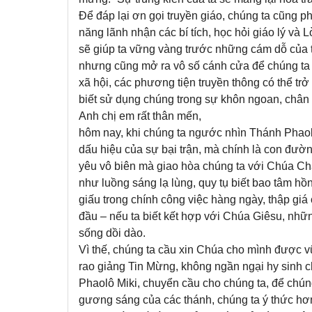
Để đáp lại ơn gọi truyền giáo, chúng ta cũng p
năng lãnh nhận các bí tích, học hỏi giáo lý và 
sẽ giúp ta vững vàng trước những cám dỗ của thế
nhưng cũng mở ra vô số cánh cửa để chúng ta
xã hội, các phương tiện truyền thông có thể tr
biết sử dụng chúng trong sự khôn ngoan, chân
Anh chị em rất thân mến,
hôm nay, khi chúng ta ngước nhìn Thánh Phaolô
dấu hiệu của sự bại trận, mà chính là con đườn
yêu vô biên mà giao hòa chúng ta với Chúa Cha
như luồng sáng lạ lùng, quy tụ biết bao tâm hồ
giấu trong chính công việc hàng ngày, thập gi
đầu – nếu ta biết kết hợp với Chúa Giêsu, nhữ
sống dồi dào.
Vì thế, chúng ta cầu xin Chúa cho mình được v
rao giảng Tin Mừng, không ngần ngại hy sinh 
Phaolô Miki, chuyển cầu cho chúng ta, để chún
gương sáng của các thánh, chúng ta ý thức hơn