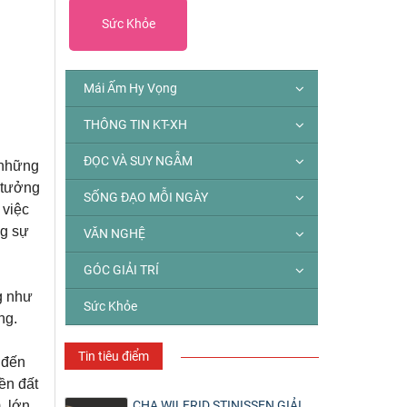
Sức Khỏe
Mái Ấm Hy Vọng
THÔNG TIN KT-XH
ĐỌC VÀ SUY NGẪM
 những
 tưởng
SỐNG ĐẠO MỖI NGÀY
 việc
ng sự
VĂN NGHỆ
GÓC GIẢI TRÍ
g như
Sức Khỏe
ng.
Tin tiêu điểm
 đến
ền đất
CHA WILFRID STINISSEN GIẢI
, lớn