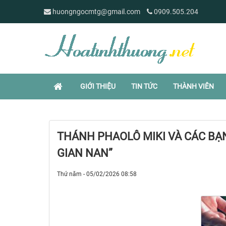
huongngocmtg@gmail.com
0909.505.204
GIỚI THIỆU
TIN TỨC
THÀNH VIÊN
THÁNH PHAOLÔ MIKI VÀ CÁC BẠN
GIAN NAN”
Thứ năm - 05/02/2026 08:58