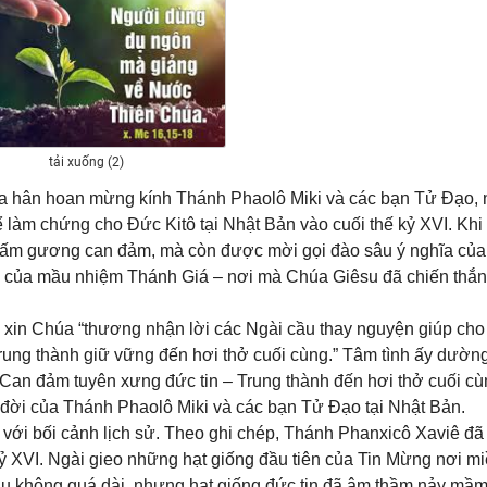
tải xuống (2)
ta hân hoan mừng kính Thánh Phaolô Miki và các bạn Tử Đạo,
 làm chứng cho Đức Kitô tại Nhật Bản vào cuối thế kỷ XVI. Khi
 tấm gương can đảm, mà còn được mời gọi đào sâu ý nghĩa của
là của mầu nhiệm Thánh Giá – nơi mà Chúa Giêsu đã chiến thắ
i xin Chúa “thương nhận lời các Ngài cầu thay nguyện giúp cho
trung thành giữ vững đến hơi thở cuối cùng.” Tâm tình ấy dườn
 Can đảm tuyên xưng đức tin – Trung thành đến hơi thở cuối cù
 đời của Thánh Phaolô Miki và các bạn Tử Đạo tại Nhật Bản.
với bối cảnh lịch sử. Theo ghi chép, Thánh Phanxicô Xaviê đã
kỷ XVI. Ngài gieo những hạt giống đầu tiên của Tin Mừng nơi mi
 đầu không quá dài, nhưng hạt giống đức tin đã âm thầm nảy mầm