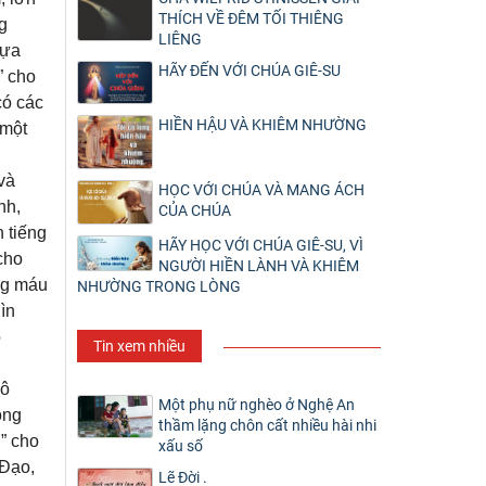
THÍCH VỀ ĐÊM TỐI THIÊNG
g
LIÊNG
dựa
HÃY ĐẾN VỚI CHÚA GIÊ-SU
” cho
có các
HIỀN HẬU VÀ KHIÊM NHƯỜNG
 một
và
HỌC VỚI CHÚA VÀ MANG ÁCH
nh,
CỦA CHÚA
 tiếng
HÃY HỌC VỚI CHÚA GIÊ-SU, VÌ
cho
NGƯỜI HIỀN LÀNH VÀ KHIÊM
ong máu
NHƯỜNG TRONG LÒNG
ìn
ó
Tin xem nhiều
lô
Một phụ nữ nghèo ở Nghệ An
ông
thầm lặng chôn cất nhiều hài nhi
i” cho
xấu số
 Đạo,
Lẽ Đời .