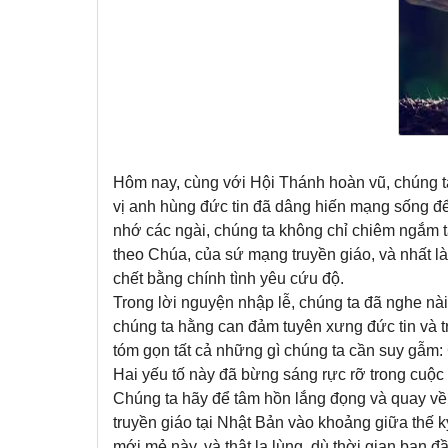
Hôm nay, cùng với Hội Thánh hoàn vũ, chúng 
vị anh hùng đức tin đã dâng hiến mạng sống để
nhớ các ngài, chúng ta không chỉ chiêm ngắm
theo Chúa, của sứ mạng truyền giáo, và nhất 
chết bằng chính tình yêu cứu độ.
Trong lời nguyện nhập lễ, chúng ta đã nghe nà
chúng ta hằng can đảm tuyên xưng đức tin và 
tóm gọn tất cả những gì chúng ta cần suy gẫm:
Hai yếu tố này đã bừng sáng rực rỡ trong cuộc
Chúng ta hãy để tâm hồn lắng đọng và quay về 
truyền giáo tại Nhật Bản vào khoảng giữa thế 
mới mẻ này, và thật lạ lùng, dù thời gian ban