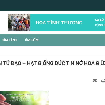
HÌNH ẢNH
TÌM KIẾM
 TỬ ĐẠO – HẠT GIỐNG ĐỨC TIN NỞ HOA GIỮ