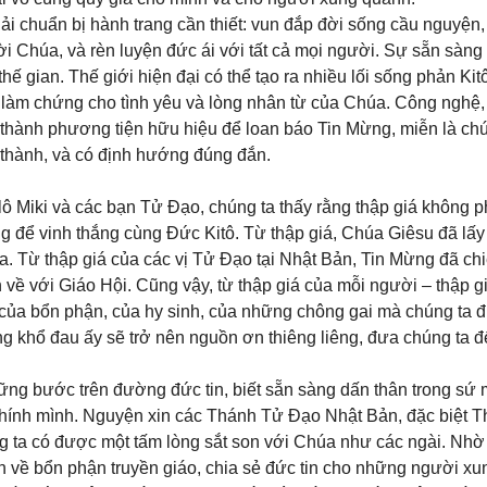
hải chuẩn bị hành trang cần thiết: vun đắp đời sống cầu nguyện,
Lời Chúa, và rèn luyện đức ái với tất cả mọi người. Sự sẵn sàng
 gian. Thế giới hiện đại có thể tạo ra nhiều lối sống phản Kitô
 làm chứng cho tình yêu và lòng nhân từ của Chúa. Công nghệ
ở thành phương tiện hữu hiệu để loan báo Tin Mừng, miễn là ch
 thành, và có định hướng đúng đắn.
 Miki và các bạn Tử Đạo, chúng ta thấy rằng thập giá không ph
g để vinh thắng cùng Đức Kitô. Từ thập giá, Chúa Giêsu đã lấy 
. Từ thập giá của các vị Tử Đạo tại Nhật Bản, Tin Mừng đã chi
n về với Giáo Hội. Cũng vậy, từ thập giá của mỗi người – thập g
á của bổn phận, của hy sinh, của những chông gai mà chúng ta
ng khổ đau ấy sẽ trở nên nguồn ơn thiêng liêng, đưa chúng ta 
ững bước trên đường đức tin, biết sẵn sàng dấn thân trong sứ
chính mình. Nguyện xin các Thánh Tử Đạo Nhật Bản, đặc biệt 
g ta có được một tấm lòng sắt son với Chúa như các ngài. Nhờ
 về bổn phận truyền giáo, chia sẻ đức tin cho những người xu