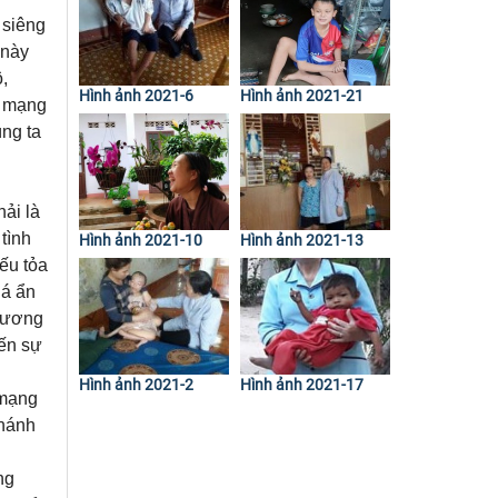
 siêng
 này
,
Hình ảnh 2021-6
Hình ảnh 2021-21
, mạng
úng ta
ải là
tình
Hình ảnh 2021-10
Hình ảnh 2021-13
ếu tỏa
iá ẩn
 đương
đến sự
Hình ảnh 2021-2
Hình ảnh 2021-17
 mạng
Thánh
ng