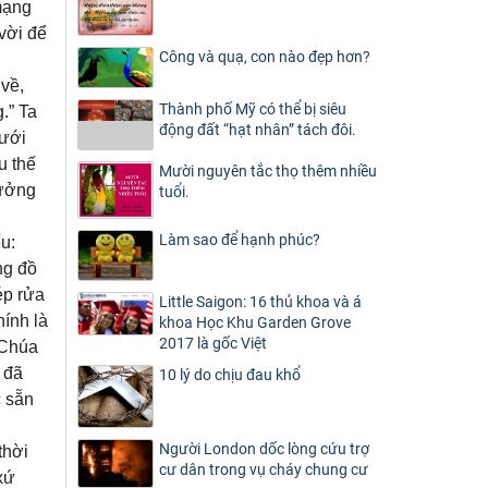
mạng
 vời để
Công và quạ, con nào đẹp hơn?
về,
Thành phố Mỹ có thể bị siêu
.” Ta
động đất “hạt nhân” tách đôi.
tưới
u thế
Mười nguyên tắc thọ thêm nhiều
tưởng
tuổi.
Làm sao để hạnh phúc?
u:
ng đồ
ép rửa
Little Saigon: 16 thủ khoa và á
ính là
khoa Học Khu Garden Grove
2017 là gốc Việt
 Chúa
 đã
10 lý do chịu đau khổ
c sẵn
Người London dốc lòng cứu trợ
thời
cư dân trong vụ cháy chung cư
xứ