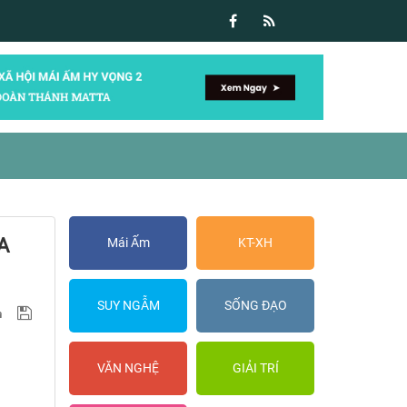
A
Mái Ấm
KT-XH
SUY NGẪM
SỐNG ĐẠO
VĂN NGHỆ
GIẢI TRÍ