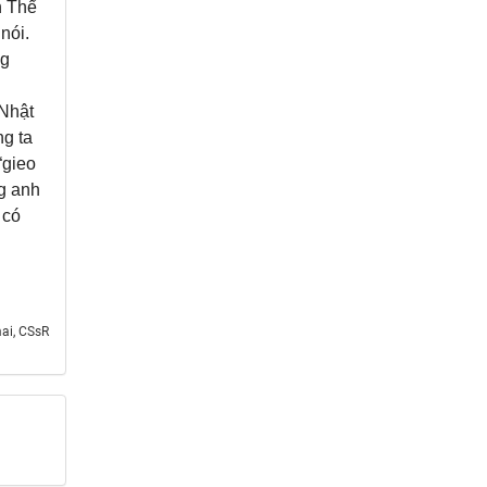
h Thể
nói.
ng
 Nhật
ng ta
“gieo
g anh
 có
ai, CSsR