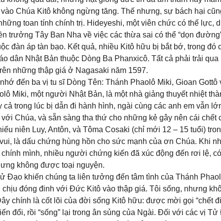
n vào Chúa Kitô không ngừng tăng. Thế nhưng, sự bách hại cũn
hững toan tính chính trị. Hideyeshi, một viên chức có thế lực, 
uyền trưởng Tây Ban Nha về việc các thừa sai có thể “dọn đường
c đàn áp tàn bạo. Kết quả, nhiều Kitô hữu bị bắt bớ, trong đó 
áo dân Nhật Bản thuộc Dòng Ba Phanxicô. Tất cả phải trải qua
 trên những thập giá ở Nagasaki năm 1597.
 nhớ đến ba vị tu sĩ Dòng Tên: Thánh Phaolô Miki, Gioan Gottô 
lô Miki, một người Nhật Bản, là một nhà giảng thuyết nhiệt thà
 cả trong lúc bị dẫn đi hành hình, ngài cùng các anh em vẫn lớn
 với Chúa, và sẵn sàng tha thứ cho những kẻ gây nên cái chết 
thiếu niên Luy, Antôn, và Tôma Cosaki (chỉ mới 12 – 15 tuổi) tr
vui, là dấu chứng hùng hồn cho sức mạnh của ơn Chúa. Khi nh
 chính mình, nhiều người chứng kiến đã xúc động đến rơi lệ, c
nhưng không được toại nguyện.
ử Đạo khiến chúng ta liên tưởng đến tâm tình của Thánh Phao
g chịu đóng đinh với Đức Kitô vào thập giá. Tôi sống, nhưng kh
 Đây chính là cốt lõi của đời sống Kitô hữu: được mời gọi “chết đ
n đổi, rồi “sống” lại trong ân sủng của Ngài. Đối với các vị Tử