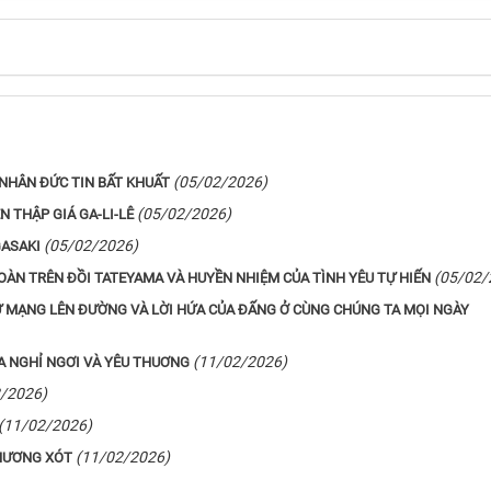
(05/02/2026)
NHÂN ĐỨC TIN BẤT KHUẤT
(05/02/2026)
N THẬP GIÁ GA-LI-LÊ
(05/02/2026)
GASAKI
(05/02/
HOÀN TRÊN ĐỒI TATEYAMA VÀ HUYỀN NHIỆM CỦA TÌNH YÊU TỰ HIẾN
SỨ MẠNG LÊN ĐƯỜNG VÀ LỜI HỨA CỦA ĐẤNG Ở CÙNG CHÚNG TA MỌI NGÀY
(11/02/2026)
A NGHỈ NGƠI VÀ YÊU THUƠNG
/2026)
(11/02/2026)
(11/02/2026)
THƯƠNG XÓT