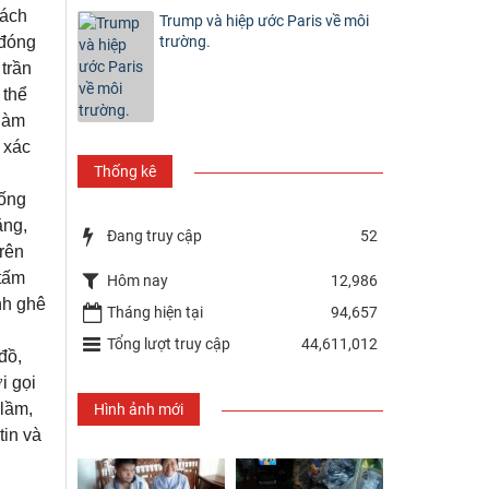
bách
Trump và hiệp ước Paris về môi
trường.
 đóng
trần
 thể
 làm
 xác
Thống kê
sống
ặng,
Đang truy cập
52
trên
 tấm
Hôm nay
12,986
nh ghê
Tháng hiện tại
94,657
Tổng lượt truy cập
44,611,012
đồ,
i gọi
 lầm,
Hình ảnh mới
tin và