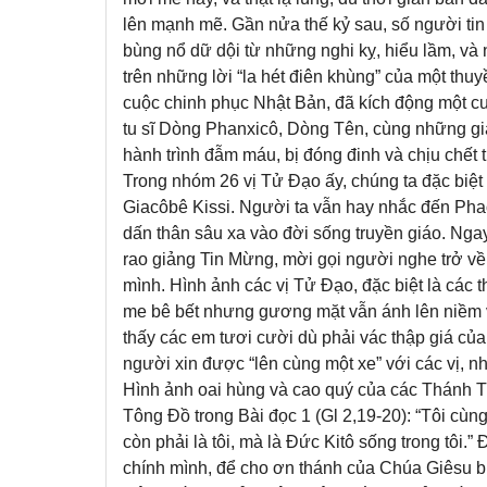
lên mạnh mẽ. Gần nửa thế kỷ sau, số người ti
bùng nổ dữ dội từ những nghi kỵ, hiểu lầm, và n
trên những lời “la hét điên khùng” của một th
cuộc chinh phục Nhật Bản, đã kích động một cuộ
tu sĩ Dòng Phanxicô, Dòng Tên, cùng những gi
hành trình đẫm máu, bị đóng đinh và chịu chết
Trong nhóm 26 vị Tử Đạo ấy, chúng ta đặc biệt
Giacôbê Kissi. Người ta vẫn hay nhắc đến Phao
dấn thân sâu xa vào đời sống truyền giáo. Ngay
rao giảng Tin Mừng, mời gọi người nghe trở về
mình. Hình ảnh các vị Tử Đạo, đặc biệt là các 
me bê bết nhưng gương mặt vẫn ánh lên niềm 
thấy các em tươi cười dù phải vác thập giá của
người xin được “lên cùng một xe” với các vị, 
Hình ảnh oai hùng và cao quý của các Thánh T
Tông Đồ trong Bài đọc 1 (Gl 2,19-20): “Tôi cùn
còn phải là tôi, mà là Đức Kitô sống trong tôi.”
chính mình, để cho ơn thánh của Chúa Giêsu biế