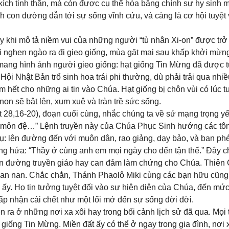
 kích tinh thần, mà còn được cụ thể hóa bằng chính sự hy sinh 
nh con đường dẫn tới sự sống vĩnh cửu, và càng là cơ hội tuyệt
 khi mô tả niềm vui của những người “tù nhân Xi-on” được trở 
 nghẹn ngào ra đi gieo giống, mùa gặt mai sau khấp khởi mừng
ang hình ảnh người gieo giống: hạt giống Tin Mừng đã được 
Hội Nhật Bản trổ sinh hoa trái phi thường, dù phải trải qua nhiề
m hết cho những ai tin vào Chúa. Hạt giống bị chôn vùi có lúc 
on sẽ bật lên, xum xuê và tràn trề sức sống.
 28,16-20), đoạn cuối cùng, nhắc chúng ta về sứ mạng trọng yế
h môn đệ…” Lệnh truyền này của Chúa Phục Sinh hướng các tô
ụ: lên đường đến với muôn dân, rao giảng, dạy bảo, và ban ph
 hứa: “Thầy ở cùng anh em mọi ngày cho đến tận thế.” Đây ch
trên đường truyền giáo hay can đảm làm chứng cho Chúa. Thiên
gian nan. Chắc chắn, Thánh Phaolô Miki cùng các bạn hữu cũng
ấy. Họ tin tưởng tuyệt đối vào sự hiện diện của Chúa, đến mứ
p nhận cái chết như một lối mở đến sự sống đời đời.
n ra ở những nơi xa xôi hay trong bối cảnh lịch sử đã qua. Mọi 
giống Tin Mừng. Miền đất ấy có thể ở ngay trong gia đình, nơi 