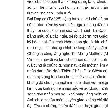
việc chết cho bản thân không dừng lại ở chiều
sống. Thế nhưng, với họ, hy sinh ấy lại trở thà
làm chứng cho Chúa Kitô.
Bài Đáp ca (Tv 125) cộng hưởng với chủ đề này
cũng như niềm hy vọng của người nông dân “ai
thấy nơi cuộc khổ nạn của các Thánh Tử Đạo m
bằng máu của các ngài, để rồi đức tin nơi Giáo 
kỷ bách hại. Cái chết không bao giờ là dấu chấ
như mục nát, nhưng chính từ lòng đất ấy, mầm n
Chúng ta cũng lắng nghe Tin Mừng Matthêu (Mt
“Anh em hãy đi và làm cho muôn dân trở thàn
(và cũng là chúng ta hôm nay) đến một nhiệm v
nhân danh Ba Ngôi Thiên Chúa. Đức Giêsu cũng
niềm hy vọng lớn lao cho bất cứ ai dấn thân 
không để chúng ta một mình đối diện với mọi 
kinh qua kinh nghiệm sâu sắc về sự đồng hành 
sàng đón nhận mọi đau khổ bằng lòng mến, chấ
Anh chị em thân mến, truyền giáo không chỉ diễ
đại đều có những “miền đất” cần được gieo hạt 