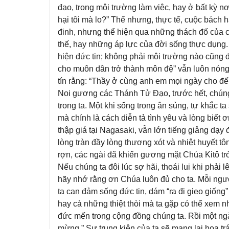
đạo, trong môi trường làm việc, hay ở bất kỳ n
hại tôi mà lo?” Thế nhưng, thực tế, cuộc bách 
đinh, nhưng thể hiện qua những thách đố của c
thế, hay những áp lực của đời sống thực dụng.
hiện đức tin; không phải môi trường nào cũng 
cho muôn dân trở thành môn đệ” vẫn luôn nóng h
tín rằng: “Thầy ở cùng anh em mọi ngày cho đến
Noi gương các Thánh Tử Đạo, trước hết, chúng 
trong ta. Một khi sống trong ân sủng, tự khắc 
mà chính là cách diễn tả tình yêu và lòng biết 
thập giá tại Nagasaki, vẫn lớn tiếng giảng dạy
lòng tràn đầy lòng thương xót và nhiệt huyết 
rợn, các ngài đã khiến gương mặt Chúa Kitô tr
Nếu chúng ta đôi lúc sợ hãi, thoái lui khi phải
hãy nhớ rằng ơn Chúa luôn đủ cho ta. Mỗi ng
ta can đảm sống đức tin, dám “ra đi gieo giống” 
hay cả những thiệt thòi mà ta gặp có thể xem nh
đức mến trong cộng đồng chúng ta. Rồi một ngà
mừng.” Sự trung kiên của ta sẽ mang lại hoa t