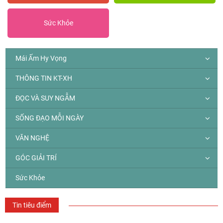
Sức Khỏe
Mái Ấm Hy Vọng
THÔNG TIN KT-XH
ĐỌC VÀ SUY NGẪM
SỐNG ĐẠO MỖI NGÀY
VĂN NGHỆ
GÓC GIẢI TRÍ
Sức Khỏe
Tin tiêu điểm