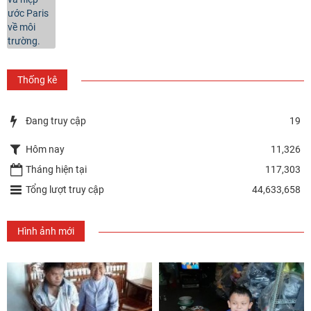
Thống kê
Đang truy cập
19
Hôm nay
11,326
Tháng hiện tại
117,303
Tổng lượt truy cập
44,633,658
Hình ảnh mới