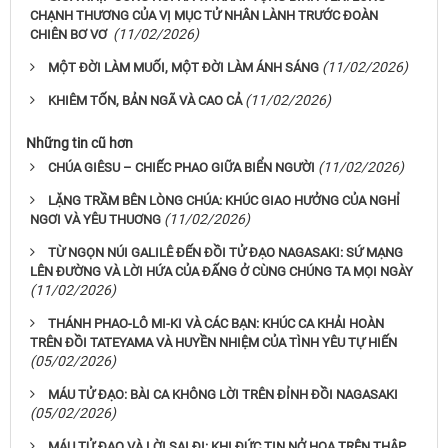
CHẠNH THƯƠNG CỦA VỊ MỤC TỬ NHÂN LÀNH TRƯỚC ĐOÀN
(11/02/2026)
CHIÊN BƠ VƠ
(11/02/2026)
MỘT ĐỜI LÀM MUỐI, MỘT ĐỜI LÀM ÁNH SÁNG
(11/02/2026)
KHIÊM TỐN, BẢN NGÃ VÀ CAO CẢ
Những tin cũ hơn
(11/02/2026)
CHÚA GIÊSU – CHIẾC PHAO GIỮA BIỂN NGƯỜI
LẶNG TRẦM BÊN LÒNG CHÚA: KHÚC GIAO HƯỞNG CỦA NGHỈ
(11/02/2026)
NGƠI VÀ YÊU THUƠNG
TỪ NGỌN NÚI GALILÊ ĐẾN ĐỒI TỬ ĐẠO NAGASAKI: SỨ MẠNG
LÊN ĐƯỜNG VÀ LỜI HỨA CỦA ĐẤNG Ở CÙNG CHÚNG TA MỌI NGÀY
(11/02/2026)
THÁNH PHAO-LÔ MI-KI VÀ CÁC BẠN: KHÚC CA KHẢI HOÀN
TRÊN ĐỒI TATEYAMA VÀ HUYỀN NHIỆM CỦA TÌNH YÊU TỰ HIẾN
(05/02/2026)
MÁU TỬ ĐẠO: BÀI CA KHÔNG LỜI TRÊN ĐỈNH ĐỒI NAGASAKI
(05/02/2026)
MÁU TỬ ĐẠO VÀ LỜI SAI ĐI: KHI ĐỨC TIN NỞ HOA TRÊN THẬP