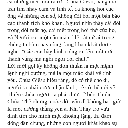
cả những mệt mỏi rã rời. Chúa Giêsu, bằng một
trái tim nhạy cảm và tinh tế, đã không hỏi các
ông về những con số, không đòi hỏi một bản báo
cáo thành tích khô khan. Người nhìn thấy cái đói
trong đôi mắt họ, cái mệt trong hơi thở của họ,
và Người nói một câu mà có lẽ bất cứ ai trong
chúng ta hôm nay cũng đang khao khát được
nghe: "Các con hãy lánh riêng ra đến một nơi
thanh vắng mà nghỉ ngơi đôi chút."
Lời mời gọi ấy không đơn thuần là một mệnh
lệnh nghỉ dưỡng, mà là một mặc khải về tình
yêu. Chúa Giêsu hiểu rằng, để có thể cho đi,
người ta phải được nhận lãnh; để có thể nói về
Thiên Chúa, người ta phải được ở bên Thiên
Chúa. Thế nhưng, cuộc đời vốn dĩ không bao giờ
là một đường thẳng yên ả. Khi Thầy trò vừa
định tìm cho mình một khoảng lặng, thì đám
đông dân chúng, những con người khát khao sự