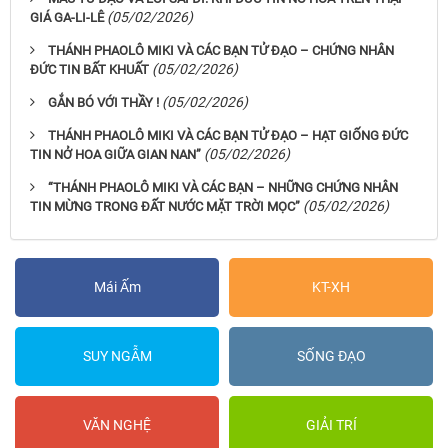
(05/02/2026)
GIÁ GA-LI-LÊ
THÁNH PHAOLÔ MIKI VÀ CÁC BẠN TỬ ĐẠO – CHỨNG NHÂN
(05/02/2026)
ĐỨC TIN BẤT KHUẤT
(05/02/2026)
GẮN BÓ VỚI THẦY !
THÁNH PHAOLÔ MIKI VÀ CÁC BẠN TỬ ĐẠO – HẠT GIỐNG ĐỨC
(05/02/2026)
TIN NỞ HOA GIỮA GIAN NAN”
“THÁNH PHAOLÔ MIKI VÀ CÁC BẠN – NHỮNG CHỨNG NHÂN
(05/02/2026)
TIN MỪNG TRONG ĐẤT NƯỚC MẶT TRỜI MỌC”
Mái Ấm
KT-XH
SUY NGẪM
SỐNG ĐẠO
VĂN NGHỆ
GIẢI TRÍ