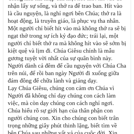
nhận lấy sự sống, và thở ra để trao ban. Hít vào
là cầu nguyện, là nghỉ ngơi bên Chúa; thở ra là
hoạt động, là truyền giáo, là phục vụ tha nhân.
Một người chỉ biết hít vào mà không thở ra sẽ bị
ngạt thở trong sự ích kỷ đạo đức; trái lại, một
người chỉ biết thở ra mà không hít vào sẽ sớm bị
kiệt quệ và lịm đi. Chúa Giêsu chính là mẫu
gương tuyệt vời nhất của sự quân bình này.
Người dành cả đêm để cầu nguyện với Chúa Cha
trên núi, để rồi ban ngày Người đi xuống giữa
đám đông để chữa lành và giảng dạy.
Lạy Chúa Giêsu, chúng con cảm ơn Chúa vì
Người đã không chỉ dạy chúng con cách làm
việc, mà còn dạy chúng con cách nghỉ ngơi.
Chúa hiểu rõ sự giới hạn của thân phận con
người chúng con. Xin cho chúng con biết trân
trọng những giây phút thinh lặng, biết tìm về
bên Chúa sau những vất vả của cuộc đời. Xin