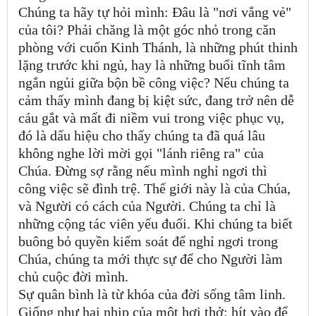
Chúng ta hãy tự hỏi mình: Đâu là "nơi vắng vẻ"
của tôi? Phải chăng là một góc nhỏ trong căn
phòng với cuốn Kinh Thánh, là những phút thinh
lặng trước khi ngủ, hay là những buổi tĩnh tâm
ngắn ngủi giữa bộn bề công việc? Nếu chúng ta
cảm thấy mình đang bị kiệt sức, đang trở nên dễ
cáu gắt và mất đi niềm vui trong việc phục vụ,
đó là dấu hiệu cho thấy chúng ta đã quá lâu
không nghe lời mời gọi "lánh riêng ra" của
Chúa. Đừng sợ rằng nếu mình nghỉ ngơi thì
công việc sẽ đình trệ. Thế giới này là của Chúa,
và Người có cách của Người. Chúng ta chỉ là
những cộng tác viên yếu đuối. Khi chúng ta biết
buông bỏ quyền kiểm soát để nghỉ ngơi trong
Chúa, chúng ta mới thực sự để cho Người làm
chủ cuộc đời mình.
Sự quân bình là từ khóa của đời sống tâm linh.
Giống như hai nhịp của một hơi thở: hít vào để