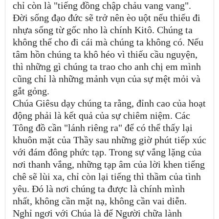
chỉ còn là "tiếng đồng chập chảu vang vang".
Đời sống đạo đức sẽ trở nên èo uột nếu thiếu đi
nhựa sống từ gốc nho là chính Kitô. Chúng ta
không thể cho đi cái mà chúng ta không có. Nếu
tâm hồn chúng ta khô héo vì thiếu cầu nguyện,
thì những gì chúng ta trao cho anh chị em mình
cũng chỉ là những mảnh vụn của sự mệt mỏi và
gắt gỏng.
Chúa Giêsu dạy chúng ta rằng, đỉnh cao của hoạt
động phải là kết quả của sự chiêm niệm. Các
Tông đồ cần "lánh riêng ra" để có thể thấy lại
khuôn mặt của Thầy sau những giờ phút tiếp xúc
với đám đông phức tạp. Trong sự vắng lặng của
nơi thanh vắng, những tạp âm của lời khen tiếng
chê sẽ lùi xa, chỉ còn lại tiếng thì thầm của tình
yêu. Đó là nơi chúng ta được là chính mình
nhất, không cần mặt nạ, không cần vai diễn.
Nghỉ ngơi với Chúa là để Người chữa lành