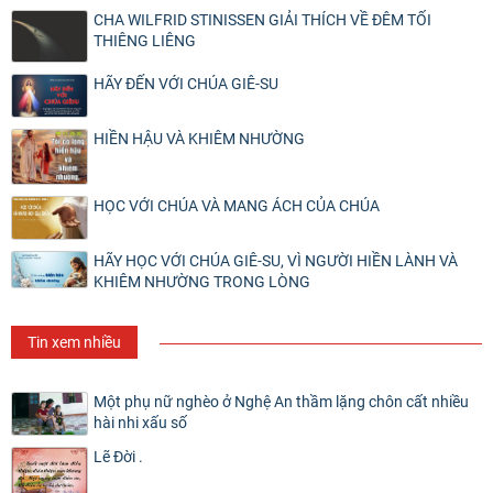
CHA WILFRID STINISSEN GIẢI THÍCH VỀ ĐÊM TỐI
THIÊNG LIÊNG
HÃY ĐẾN VỚI CHÚA GIÊ-SU
HIỀN HẬU VÀ KHIÊM NHƯỜNG
HỌC VỚI CHÚA VÀ MANG ÁCH CỦA CHÚA
HÃY HỌC VỚI CHÚA GIÊ-SU, VÌ NGƯỜI HIỀN LÀNH VÀ
KHIÊM NHƯỜNG TRONG LÒNG
Tin xem nhiều
Một phụ nữ nghèo ở Nghệ An thầm lặng chôn cất nhiều
hài nhi xấu số
Lẽ Đời .