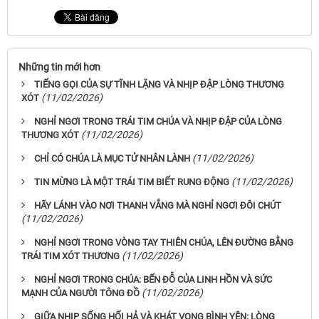
Những tin mới hơn
TIẾNG GỌI CỦA SỰ TĨNH LẶNG VÀ NHỊP ĐẬP LÒNG THƯƠNG
(11/02/2026)
XÓT
NGHỈ NGƠI TRONG TRÁI TIM CHÚA VÀ NHỊP ĐẬP CỦA LÒNG
(11/02/2026)
THƯƠNG XÓT
(11/02/2026)
CHỈ CÓ CHÚA LÀ MỤC TỬ NHÂN LÀNH
(11/02/2026)
TIN MỪNG LÀ MỘT TRÁI TIM BIẾT RUNG ĐỘNG
HÃY LÁNH VÀO NƠI THANH VẮNG MÀ NGHỈ NGƠI ĐÔI CHÚT
(11/02/2026)
NGHỈ NGƠI TRONG VÒNG TAY THIÊN CHÚA, LÊN ĐƯỜNG BẰNG
(11/02/2026)
TRÁI TIM XÓT THƯƠNG
NGHỈ NGƠI TRONG CHÚA: BẾN ĐỖ CỦA LINH HỒN VÀ SỨC
(11/02/2026)
MẠNH CỦA NGƯỜI TÔNG ĐỒ
GIỮA NHỊP SỐNG HỐI HẢ VÀ KHÁT VỌNG BÌNH YÊN: LÒNG