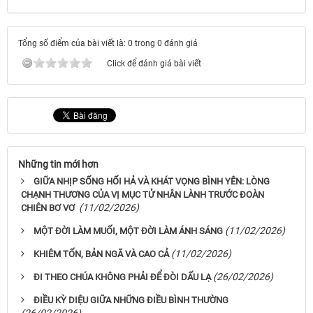
Tổng số điểm của bài viết là: 0 trong 0 đánh giá
Click để đánh giá bài viết
Những tin mới hơn
GIỮA NHỊP SỐNG HỐI HẢ VÀ KHÁT VỌNG BÌNH YÊN: LÒNG
CHẠNH THƯƠNG CỦA VỊ MỤC TỬ NHÂN LÀNH TRƯỚC ĐOÀN
(11/02/2026)
CHIÊN BƠ VƠ
(11/02/2026)
MỘT ĐỜI LÀM MUỐI, MỘT ĐỜI LÀM ÁNH SÁNG
(11/02/2026)
KHIÊM TỐN, BẢN NGÃ VÀ CAO CẢ
(26/02/2026)
ĐI THEO CHÚA KHÔNG PHẢI ĐỂ ĐÒI DẤU LẠ
ĐIỀU KỲ DIỆU GIỮA NHỮNG ĐIỀU BÌNH THƯỜNG
(26/02/2026)