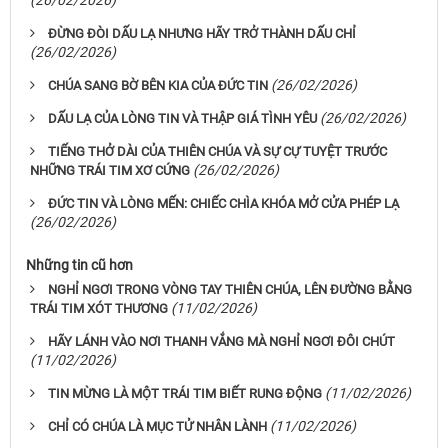
ĐỪNG ĐÒI DẤU LẠ NHƯNG HÃY TRỞ THÀNH DẤU CHỈ
(26/02/2026)
(26/02/2026)
CHÚA SANG BỜ BÊN KIA CỦA ĐỨC TIN
(26/02/2026)
DẤU LẠ CỦA LÒNG TIN VÀ THẬP GIÁ TÌNH YÊU
TIẾNG THỞ DÀI CỦA THIÊN CHÚA VÀ SỰ CỰ TUYỆT TRƯỚC
(26/02/2026)
NHỮNG TRÁI TIM XƠ CỨNG
ĐỨC TIN VÀ LÒNG MẾN: CHIẾC CHÌA KHÓA MỞ CỬA PHÉP LẠ
(26/02/2026)
Những tin cũ hơn
NGHỈ NGƠI TRONG VÒNG TAY THIÊN CHÚA, LÊN ĐƯỜNG BẰNG
(11/02/2026)
TRÁI TIM XÓT THƯƠNG
HÃY LÁNH VÀO NƠI THANH VẮNG MÀ NGHỈ NGƠI ĐÔI CHÚT
(11/02/2026)
(11/02/2026)
TIN MỪNG LÀ MỘT TRÁI TIM BIẾT RUNG ĐỘNG
(11/02/2026)
CHỈ CÓ CHÚA LÀ MỤC TỬ NHÂN LÀNH