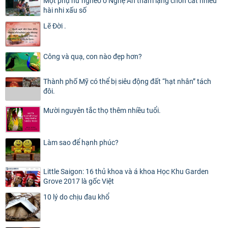
Một phụ nữ nghèo ở Nghệ An thầm lặng chôn cất nhiều
hài nhi xấu số
Lẽ Đời .
Công và quạ, con nào đẹp hơn?
Thành phố Mỹ có thể bị siêu động đất “hạt nhân” tách
đôi.
Mười nguyên tắc thọ thêm nhiều tuổi.
Làm sao để hạnh phúc?
Little Saigon: 16 thủ khoa và á khoa Học Khu Garden
Grove 2017 là gốc Việt
10 lý do chịu đau khổ