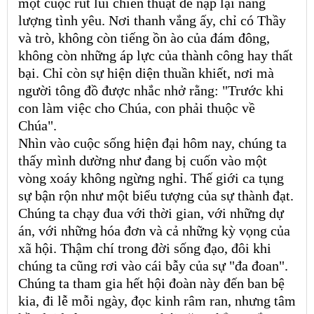
một cuộc rút lui chiến thuật để nạp lại năng
lượng tình yêu. Nơi thanh vắng ấy, chỉ có Thầy
và trò, không còn tiếng ồn ào của đám đông,
không còn những áp lực của thành công hay thất
bại. Chỉ còn sự hiện diện thuần khiết, nơi mà
người tông đồ được nhắc nhở rằng: "Trước khi
con làm việc cho Chúa, con phải thuộc về
Chúa".
Nhìn vào cuộc sống hiện đại hôm nay, chúng ta
thấy mình dường như đang bị cuốn vào một
vòng xoáy không ngừng nghỉ. Thế giới ca tụng
sự bận rộn như một biểu tượng của sự thành đạt.
Chúng ta chạy đua với thời gian, với những dự
án, với những hóa đơn và cả những kỳ vọng của
xã hội. Thậm chí trong đời sống đạo, đôi khi
chúng ta cũng rơi vào cái bẫy của sự "đa đoan".
Chúng ta tham gia hết hội đoàn này đến ban bệ
kia, đi lễ mỗi ngày, đọc kinh râm ran, nhưng tâm