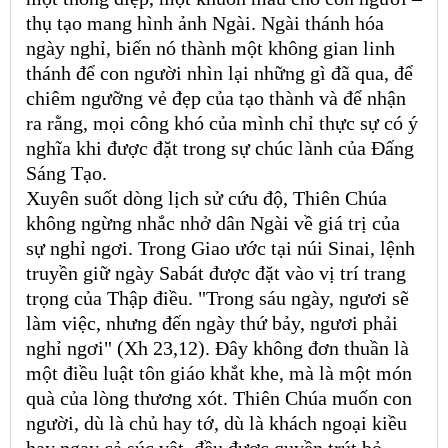
thụ tạo mang hình ảnh Ngài. Ngài thánh hóa
ngày nghỉ, biến nó thành một không gian linh
thánh để con người nhìn lại những gì đã qua, để
chiêm ngưỡng vẻ đẹp của tạo thành và để nhận
ra rằng, mọi công khó của mình chỉ thực sự có ý
nghĩa khi được đặt trong sự chúc lành của Đấng
Sáng Tạo.
Xuyên suốt dòng lịch sử cứu độ, Thiên Chúa
không ngừng nhắc nhở dân Ngài về giá trị của
sự nghỉ ngơi. Trong Giao ước tại núi Sinai, lệnh
truyền giữ ngày Sabát được đặt vào vị trí trang
trọng của Thập điều. "Trong sáu ngày, ngươi sẽ
làm việc, nhưng đến ngày thứ bảy, ngươi phải
nghỉ ngơi" (Xh 23,12). Đây không đơn thuần là
một điều luật tôn giáo khắt khe, mà là một món
quà của lòng thương xót. Thiên Chúa muốn con
người, dù là chủ hay tớ, dù là khách ngoại kiều
hay ngay cả súc vật, đều được quyền trút bỏ