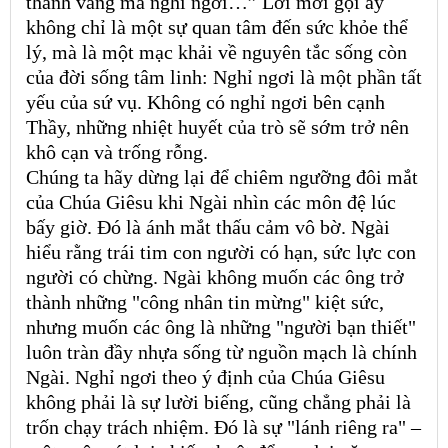
thanh vắng mà nghỉ ngơi…” Lời mời gọi ấy
không chỉ là một sự quan tâm đến sức khỏe thể
lý, mà là một mạc khải về nguyên tắc sống còn
của đời sống tâm linh: Nghỉ ngơi là một phần tất
yếu của sứ vụ. Không có nghỉ ngơi bên cạnh
Thầy, những nhiệt huyết của trò sẽ sớm trở nên
khô cạn và trống rỗng.
Chúng ta hãy dừng lại để chiêm ngưỡng đôi mắt
của Chúa Giêsu khi Ngài nhìn các môn đệ lúc
bấy giờ. Đó là ánh mắt thấu cảm vô bờ. Ngài
hiểu rằng trái tim con người có hạn, sức lực con
người có chừng. Ngài không muốn các ông trở
thành những "công nhân tin mừng" kiệt sức,
nhưng muốn các ông là những "người bạn thiết"
luôn tràn đầy nhựa sống từ nguồn mạch là chính
Ngài. Nghỉ ngơi theo ý định của Chúa Giêsu
không phải là sự lười biếng, cũng chẳng phải là
trốn chạy trách nhiệm. Đó là sự "lánh riêng ra" –