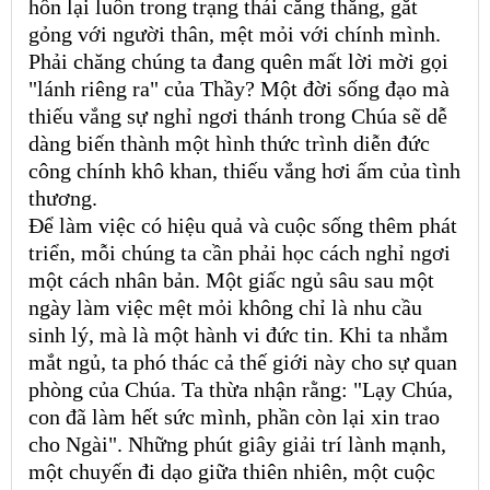
hồn lại luôn trong trạng thái căng thẳng, gắt
gỏng với người thân, mệt mỏi với chính mình.
Phải chăng chúng ta đang quên mất lời mời gọi
"lánh riêng ra" của Thầy? Một đời sống đạo mà
thiếu vắng sự nghỉ ngơi thánh trong Chúa sẽ dễ
dàng biến thành một hình thức trình diễn đức
công chính khô khan, thiếu vắng hơi ấm của tình
thương.
Để làm việc có hiệu quả và cuộc sống thêm phát
triển, mỗi chúng ta cần phải học cách nghỉ ngơi
một cách nhân bản. Một giấc ngủ sâu sau một
ngày làm việc mệt mỏi không chỉ là nhu cầu
sinh lý, mà là một hành vi đức tin. Khi ta nhắm
mắt ngủ, ta phó thác cả thế giới này cho sự quan
phòng của Chúa. Ta thừa nhận rằng: "Lạy Chúa,
con đã làm hết sức mình, phần còn lại xin trao
cho Ngài". Những phút giây giải trí lành mạnh,
một chuyến đi dạo giữa thiên nhiên, một cuộc