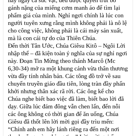
gánh nặng của miếng cơm manh áo để tìm lại
phẩm giá của mình. Nghỉ ngơi chính là lúc con
người tuyên xưng rằng mình không phải là nô lệ
cho công việc, không phải là cái máy sản xuất,
mà là con cái tự do của Thiên Chúa.
Đến thời Tân Ước, Chúa Giêsu Kitô – Ngôi Lời
nhập thể – đã kiện toàn ý nghĩa của sự nghỉ ngơi
này. Đoạn Tin Mừng theo thánh Marcô (Mc
6,30-34) mở ra một khung cảnh vừa thân thương
vừa đầy tính nhân bản. Các tông đồ trở về sau
chuyến truyền giáo đầu tiên, lòng tràn đầy phấn
khởi nhưng thân xác rã rời. Các ông kể cho
Chúa nghe biết bao việc đã làm, biết bao lời đã
dạy. Giữa lúc đám đông vẫn chen lấn, đến nỗi
các ông không có thời gian để ăn uống, Chúa
Giêsu đã thốt lên lời mời gọi đầy trìu mến:
“Chính anh em hãy lánh riêng ra đến một nơi