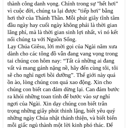
thành công danh vọng. Chính trong sự "hết hơi"
vì cuộc đời, chúng ta lại được "tiếp hơi" bằng
hơi thở của Thánh Thần. Mỗi phút giây tĩnh tâm
đầu ngày hay cuối ngày không phải là thời gian
lãng phí, mà là thời gian sinh lợi nhất, vì nó kết
nối chúng ta với Nguồn Sống.
Lạy Chúa Giêsu, lời mời gọi của Ngài năm xưa
dành cho các tông đồ vẫn đang vang vọng trong
tai chúng con hôm nay: “Tất cả những ai đang
vất vả mang gánh nặng nề, hãy đến cùng tôi, tôi
sẽ cho nghỉ ngơi bồi dưỡng”. Thế giới này quá
ồn ào, lòng chúng con quá xao động. Xin cho
chúng con biết can đảm dừng lại. Can đảm bước
ra khỏi những toan tính để bước vào sự nghỉ
ngơi của Ngài. Xin dạy chúng con biết trân
trọng những giây phút thinh lặng, biết yêu quý
những ngày Chúa nhật thánh thiện, và biết biến
mỗi giấc ngủ thành một lời kinh phó thác. Để