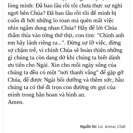
lòng mình: Đã bao lâu rồi tôi chưa thực sự nghỉ
ngơi bên Chúa? Đã bao lâu rồi tôi để mình bị
cuốn đi bởi những lo toan mà quên mất việc
nhìn ngắm dung nhan Chúa? Hãy để lời Chúa
thấm thía vào từng thớ thịt, con tim: "Chính anh
em hãy lánh riêng ra...". Đừng sợ lỡ việc, đừng
sợ chậm trễ, vì chính Chúa sẽ hoàn thiện những
gì chúng ta còn dang dở khi chúng ta biết dành
ưu tiên cho Ngài. Xin cho mỗi ngày sống của
chúng ta đều có một "nơi thanh vắng" để gặp gỡ
Chúa, để được Ngài bồi dưỡng và thêm sức, hầu
chúng ta có thể đi trọn con đường ơn gọi của
mình trong hân hoan và bình an.
Amen.
Nguồn tin:
Lm. Anmai, CSsR