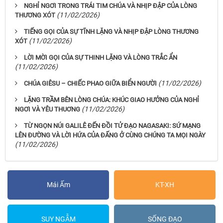
NGHỈ NGƠI TRONG TRÁI TIM CHÚA VÀ NHỊP ĐẬP CỦA LÒNG
(11/02/2026)
THƯƠNG XÓT
TIẾNG GỌI CỦA SỰ TĨNH LẶNG VÀ NHỊP ĐẬP LÒNG THƯƠNG
(11/02/2026)
XÓT
LỜI MỜI GỌI CỦA SỰ THINH LẶNG VÀ LÒNG TRẮC ẨN
(11/02/2026)
(11/02/2026)
CHÚA GIÊSU – CHIẾC PHAO GIỮA BIỂN NGƯỜI
LẶNG TRẦM BÊN LÒNG CHÚA: KHÚC GIAO HƯỞNG CỦA NGHỈ
(11/02/2026)
NGƠI VÀ YÊU THUƠNG
TỪ NGỌN NÚI GALILÊ ĐẾN ĐỒI TỬ ĐẠO NAGASAKI: SỨ MẠNG
LÊN ĐƯỜNG VÀ LỜI HỨA CỦA ĐẤNG Ở CÙNG CHÚNG TA MỌI NGÀY
(11/02/2026)
Mái Ấm
KT-XH
SUY NGẪM
SỐNG ĐẠO