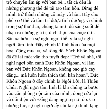
trò chuyện ấm áp với bạn bè... tất cả đều là
những phương thế để tái tạo tâm hồn. Đừng để
mình trở thành những cỗ máy vô hồn. Hãy cho
phép cơ thể và tâm trí được tĩnh dưỡng, vì chính
trong sự thư thái, chúng ta mới đủ sáng suốt để
nhận ra những giá trị đích thực của cuộc đời.
Sâu xa hơn cả sự nghỉ ngơi thể lý là sự nghỉ
ngơi tâm linh. Đây chính là linh hồn của mọi
hoạt động mục vụ và tông đồ. Sách Khôn Ngoan
đã để lại một vần thơ tuyệt đẹp: “Trở về nhà, tôi
nghỉ ngơi bên cạnh Đức Khôn Ngoan, vì làm
bạn với Đức Khôn Ngoan, không bao giờ cay
đắng... mà luôn luôn thích thú, hân hoan”. Đức
Khôn Ngoan ở đây chính là Ngôi Lời, là Thiên
Chúa. Nghỉ ngơi tâm linh là khi chúng ta bước
vào căn phòng nội tâm của mình, đóng cửa lại
và đối diện với Đấng đang ngự trị nơi đó. Có
những lúc, sự nghỉ ngơi ấy chỉ là sự thinh lặng