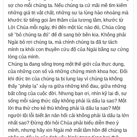
sợ cho mỗi chúng ta. Nếu chúng ta cứ mãi mê tìm kiếm
những giá trị vật chất, những sự lạ lùng hào nhoáng mà
khước từ tiếng gọi âm thầm của lương tâm, khước từ
Lời Chúa mỗi ngày, thì đến một lúc nào đó, Chúa cũng
sẽ "bỏ chúng ta đó" để đi sang bờ bên kia. Không phải
Ngài bỏ rơi chúng ta, mà chính chúng ta đã tự tách
mình ra khỏi con thuyền cứu độ của Ngài bằng sự cứng
lòng của mình.
Chúng ta đang sống trong một thế giới của thực dụng,
của những con số và những chứng minh khoa học. Đôi
khi đức tin của chúng ta bị lung lay vì chúng ta không
thấy "phép lạ" xảy ra giữa những khổ đau, giữa những
bất công của cuộc đời. Nhưng bạn ơi, nhìn kỹ lại đi, sự
sống mỗi sáng thức dậy không phải là dấu lạ sao? Một
lời tha thứ cho kẻ thù không phải là dấu lạ sao? Một
người tội lỗi biết ăn năn hối cải không phải là dấu lạ lớn
nhất sao? Đừng đòi hỏi Chúa phải biểu diễn theo ý
mình, nhưng hãy xin Ngài mở mắt tâm hồn để chúng ta