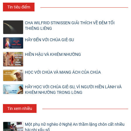
Tin tiêu điểm
CHA WILFRID STINISSEN GIẢI THÍCH VỀ ĐÊM TỐI
THIÊNG LIÊNG
HÃY ĐẾN VỚI CHÚA GIÊ-SU
HIỀN HẬU VÀ KHIÊM NHƯỜNG
HỌC VỚI CHÚA VÀ MANG ÁCH CỦA CHÚA
HÃY HỌC VỚI CHÚA GIÊ-SU, VÌ NGƯỜI HIỀN LÀNH VÀ
KHIÊM NHƯỜNG TRONG LÒNG
Tin xem nhiều
Một phụ nữ nghèo ở Nghệ An thầm lặng chôn cất nhiều
hài nhi xấu số