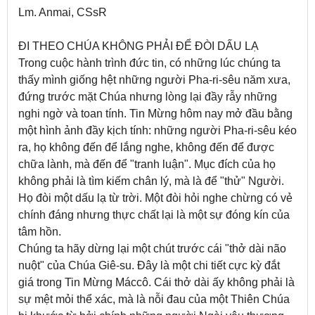
Lm. Anmai, CSsR
ĐI THEO CHÚA KHÔNG PHẢI ĐỂ ĐÒI DẤU LẠ
Trong cuộc hành trình đức tin, có những lúc chúng ta
thấy mình giống hệt những người Pha-ri-sêu năm xưa,
đứng trước mặt Chúa nhưng lòng lại đầy rẫy những
nghi ngờ và toan tính. Tin Mừng hôm nay mở đầu bằng
một hình ảnh đầy kịch tính: những người Pha-ri-sêu kéo
ra, họ không đến để lắng nghe, không đến để được
chữa lành, mà đến để "tranh luận". Mục đích của họ
không phải là tìm kiếm chân lý, mà là để "thử" Người.
Họ đòi một dấu lạ từ trời. Một đòi hỏi nghe chừng có vẻ
chính đáng nhưng thực chất lại là một sự đóng kín của
tâm hồn.
Chúng ta hãy dừng lại một chút trước cái "thở dài não
nuột" của Chúa Giê-su. Đây là một chi tiết cực kỳ đắt
giá trong Tin Mừng Máccô. Cái thở dài ấy không phải là
sự mệt mỏi thể xác, mà là nỗi đau của một Thiên Chúa