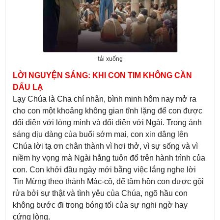
tải xuống
LỜI NGUYỆN SÁNG: KHI CON TIM KHÔNG CẦN
DẤU LẠ
Lạy Chúa là Cha chí nhân, bình minh hôm nay mở ra
cho con một khoảng không gian tĩnh lặng để con được
đối diện với lòng mình và đối diện với Ngài. Trong ánh
sáng dịu dàng của buổi sớm mai, con xin dâng lên
Chúa lời tạ ơn chân thành vì hơi thở, vì sự sống và vì
niềm hy vọng mà Ngài hằng tuôn đổ trên hành trình của
con. Con khởi đầu ngày mới bằng việc lắng nghe lời
Tin Mừng theo thánh Mác-cô, để tâm hồn con được gội
rửa bởi sự thật và tình yêu của Chúa, ngõ hầu con
không bước đi trong bóng tối của sự nghi ngờ hay
cứng lòng.