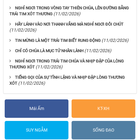
NGHỈ NGƠI TRONG VÒNG TAY THIÊN CHÚA, LÊN ĐƯỜNG BẰNG
(11/02/2026)
TRÁI TIM XÓT THƯƠNG
HÃY LÁNH VÀO NƠI THANH VẮNG MÀ NGHỈ NGƠI ĐÔI CHÚT
(11/02/2026)
(11/02/2026)
TIN MỪNG LÀ MỘT TRÁI TIM BIẾT RUNG ĐỘNG
(11/02/2026)
CHỈ CÓ CHÚA LÀ MỤC TỬ NHÂN LÀNH
NGHỈ NGƠI TRONG TRÁI TIM CHÚA VÀ NHỊP ĐẬP CỦA LÒNG
(11/02/2026)
THƯƠNG XÓT
TIẾNG GỌI CỦA SỰ TĨNH LẶNG VÀ NHỊP ĐẬP LÒNG THƯƠNG
(11/02/2026)
XÓT
Mái Ấm
KT-XH
SUY NGẪM
SỐNG ĐẠO