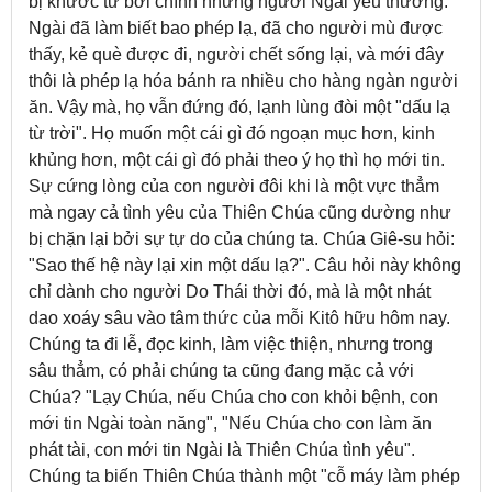
bị khước từ bởi chính những người Ngài yêu thương.
Ngài đã làm biết bao phép lạ, đã cho người mù được
thấy, kẻ què được đi, người chết sống lại, và mới đây
thôi là phép lạ hóa bánh ra nhiều cho hàng ngàn người
ăn. Vậy mà, họ vẫn đứng đó, lạnh lùng đòi một "dấu lạ
từ trời". Họ muốn một cái gì đó ngoạn mục hơn, kinh
khủng hơn, một cái gì đó phải theo ý họ thì họ mới tin.
Sự cứng lòng của con người đôi khi là một vực thẳm
mà ngay cả tình yêu của Thiên Chúa cũng dường như
bị chặn lại bởi sự tự do của chúng ta. Chúa Giê-su hỏi:
"Sao thế hệ này lại xin một dấu lạ?". Câu hỏi này không
chỉ dành cho người Do Thái thời đó, mà là một nhát
dao xoáy sâu vào tâm thức của mỗi Kitô hữu hôm nay.
Chúng ta đi lễ, đọc kinh, làm việc thiện, nhưng trong
sâu thẳm, có phải chúng ta cũng đang mặc cả với
Chúa? "Lạy Chúa, nếu Chúa cho con khỏi bệnh, con
mới tin Ngài toàn năng", "Nếu Chúa cho con làm ăn
phát tài, con mới tin Ngài là Thiên Chúa tình yêu".
Chúng ta biến Thiên Chúa thành một "cỗ máy làm phép