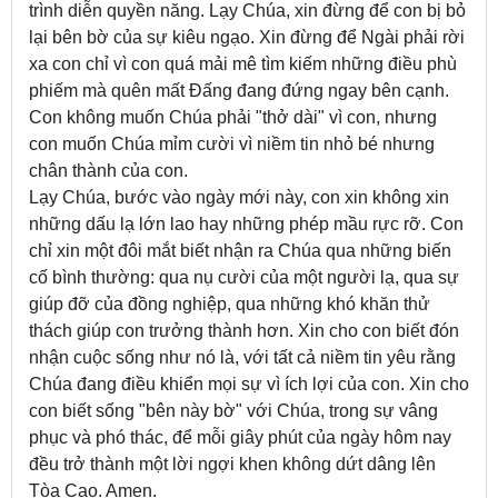
trình diễn quyền năng. Lạy Chúa, xin đừng để con bị bỏ
lại bên bờ của sự kiêu ngạo. Xin đừng để Ngài phải rời
xa con chỉ vì con quá mải mê tìm kiếm những điều phù
phiếm mà quên mất Đấng đang đứng ngay bên cạnh.
Con không muốn Chúa phải "thở dài" vì con, nhưng
con muốn Chúa mỉm cười vì niềm tin nhỏ bé nhưng
chân thành của con.
Lạy Chúa, bước vào ngày mới này, con xin không xin
những dấu lạ lớn lao hay những phép mầu rực rỡ. Con
chỉ xin một đôi mắt biết nhận ra Chúa qua những biến
cố bình thường: qua nụ cười của một người lạ, qua sự
giúp đỡ của đồng nghiệp, qua những khó khăn thử
thách giúp con trưởng thành hơn. Xin cho con biết đón
nhận cuộc sống như nó là, với tất cả niềm tin yêu rằng
Chúa đang điều khiển mọi sự vì ích lợi của con. Xin cho
con biết sống "bên này bờ" với Chúa, trong sự vâng
phục và phó thác, để mỗi giây phút của ngày hôm nay
đều trở thành một lời ngợi khen không dứt dâng lên
Tòa Cao. Amen.