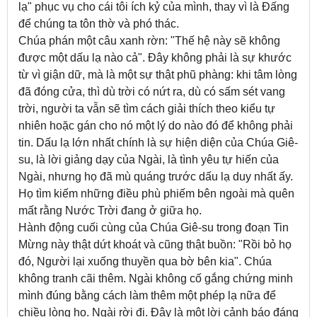
lạ" phục vụ cho cái tôi ích kỷ của mình, thay vì là Đấng
để chúng ta tôn thờ và phó thác.
Chúa phán một câu xanh rờn: "Thế hệ này sẽ không
được một dấu lạ nào cả". Đây không phải là sự khước
từ vì giận dữ, mà là một sự thật phũ phàng: khi tâm lòng
đã đóng cửa, thì dù trời có nứt ra, dù có sấm sét vang
trời, người ta vẫn sẽ tìm cách giải thích theo kiểu tự
nhiên hoặc gán cho nó một lý do nào đó để không phải
tin. Dấu lạ lớn nhất chính là sự hiện diện của Chúa Giê-
su, là lời giảng dạy của Ngài, là tình yêu tự hiến của
Ngài, nhưng họ đã mù quáng trước dấu lạ duy nhất ấy.
Họ tìm kiếm những điều phù phiếm bên ngoài mà quên
mất rằng Nước Trời đang ở giữa họ.
Hành động cuối cùng của Chúa Giê-su trong đoạn Tin
Mừng này thật dứt khoát và cũng thật buồn: "Rồi bỏ họ
đó, Người lại xuống thuyền qua bờ bên kia". Chúa
không tranh cãi thêm. Ngài không cố gắng chứng minh
mình đúng bằng cách làm thêm một phép lạ nữa để
chiều lòng họ. Ngài rời đi. Đây là một lời cảnh báo đáng