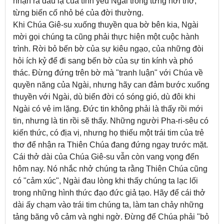
nhận ra dấu lạ của tình yêu Ngài trong từng hơi thở,
từng biến cố nhỏ bé của đời thường.
Khi Chúa Giê-su xuống thuyền qua bờ bên kia, Ngài
mời gọi chúng ta cũng phải thực hiện một cuộc hành
trình. Rời bỏ bến bờ của sự kiêu ngạo, của những đòi
hỏi ích kỷ để đi sang bến bờ của sự tin kính và phó
thác. Đừng đứng trên bờ mà "tranh luận" với Chúa về
quyền năng của Ngài, nhưng hãy can đảm bước xuống
thuyền với Ngài, dù biển đời có sóng gió, dù đôi khi
Ngài có vẻ im lặng. Đức tin không phải là thấy rồi mới
tin, nhưng là tin rồi sẽ thấy. Những người Pha-ri-sêu có
kiến thức, có địa vị, nhưng họ thiếu một trái tim của trẻ
thơ để nhận ra Thiên Chúa đang đứng ngay trước mặt.
Cái thở dài của Chúa Giê-su vẫn còn vang vọng đến
hôm nay. Nó nhắc nhở chúng ta rằng Thiên Chúa cũng
có "cảm xúc", Ngài đau lòng khi thấy chúng ta lạc lối
trong những hình thức đạo đức giả tạo. Hãy để cái thở
dài ấy chạm vào trái tim chúng ta, làm tan chảy những
tảng băng vô cảm và nghi ngờ. Đừng để Chúa phải "bỏ