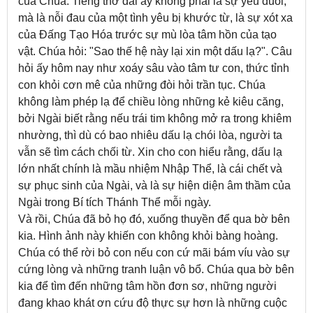
của Chúa. Tiếng thở dài ấy không phải là sự yếu đuối,
mà là nỗi đau của một tình yêu bị khước từ, là sự xót xa
của Đấng Tạo Hóa trước sự mù lòa tâm hồn của tạo
vật. Chúa hỏi: "Sao thế hệ này lại xin một dấu lạ?". Câu
hỏi ấy hôm nay như xoáy sâu vào tâm tư con, thức tỉnh
con khỏi cơn mê của những đòi hỏi trần tục. Chúa
không làm phép lạ để chiều lòng những kẻ kiêu căng,
bởi Ngài biết rằng nếu trái tim không mở ra trong khiêm
nhường, thì dù có bao nhiêu dấu lạ chói lòa, người ta
vẫn sẽ tìm cách chối từ. Xin cho con hiểu rằng, dấu lạ
lớn nhất chính là mầu nhiệm Nhập Thể, là cái chết và
sự phục sinh của Ngài, và là sự hiện diện âm thầm của
Ngài trong Bí tích Thánh Thể mỗi ngày.
Và rồi, Chúa đã bỏ họ đó, xuống thuyền để qua bờ bên
kia. Hình ảnh này khiến con không khỏi bàng hoàng.
Chúa có thể rời bỏ con nếu con cứ mãi bám víu vào sự
cứng lòng và những tranh luận vô bổ. Chúa qua bờ bên
kia để tìm đến những tâm hồn đơn sơ, những người
đang khao khát ơn cứu độ thực sự hơn là những cuộc