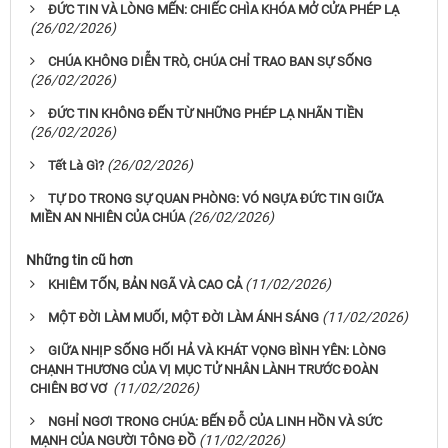
ĐỨC TIN VÀ LÒNG MẾN: CHIẾC CHÌA KHÓA MỞ CỬA PHÉP LẠ
(26/02/2026)
CHÚA KHÔNG DIỄN TRÒ, CHÚA CHỈ TRAO BAN SỰ SỐNG
(26/02/2026)
ĐỨC TIN KHÔNG ĐẾN TỪ NHỮNG PHÉP LẠ NHÃN TIỀN
(26/02/2026)
(26/02/2026)
Tết Là Gì?
TỰ DO TRONG SỰ QUAN PHÒNG: VÓ NGỰA ĐỨC TIN GIỮA
(26/02/2026)
MIỀN AN NHIÊN CỦA CHÚA
Những tin cũ hơn
(11/02/2026)
KHIÊM TỐN, BẢN NGÃ VÀ CAO CẢ
(11/02/2026)
MỘT ĐỜI LÀM MUỐI, MỘT ĐỜI LÀM ÁNH SÁNG
GIỮA NHỊP SỐNG HỐI HẢ VÀ KHÁT VỌNG BÌNH YÊN: LÒNG
CHẠNH THƯƠNG CỦA VỊ MỤC TỬ NHÂN LÀNH TRƯỚC ĐOÀN
(11/02/2026)
CHIÊN BƠ VƠ
NGHỈ NGƠI TRONG CHÚA: BẾN ĐỖ CỦA LINH HỒN VÀ SỨC
(11/02/2026)
MẠNH CỦA NGƯỜI TÔNG ĐỒ