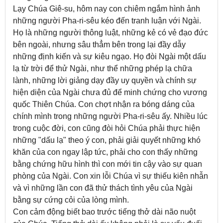
Lạy Chúa Giê-su, hôm nay con chiêm ngắm hình ảnh
những người Pha-ri-sêu kéo đến tranh luận với Ngài.
Họ là những người thông luật, những kẻ có vẻ đạo đức
bên ngoài, nhưng sâu thẳm bên trong lại đầy dẫy
những định kiến và sự kiêu ngạo. Họ đòi Ngài một dấu
lạ từ trời để thử Ngài, như thể những phép lạ chữa
lành, những lời giảng dạy đầy uy quyền và chính sự
hiện diện của Ngài chưa đủ để minh chứng cho vương
quốc Thiên Chúa. Con chợt nhận ra bóng dáng của
chính mình trong những người Pha-ri-sêu ấy. Nhiều lúc
trong cuộc đời, con cũng đòi hỏi Chúa phải thực hiện
những "dấu lạ" theo ý con, phải giải quyết những khó
khăn của con ngay lập tức, phải cho con thấy những
bằng chứng hữu hình thì con mới tin cậy vào sự quan
phòng của Ngài. Con xin lỗi Chúa vì sự thiếu kiên nhẫn
và vì những lần con đã thử thách tình yêu của Ngài
bằng sự cứng cỏi của lòng mình.
Con cảm động biết bao trước tiếng thở dài não nuột