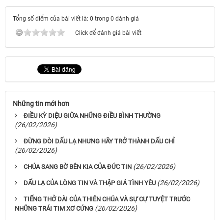
Tổng số điểm của bài viết là: 0 trong 0 đánh giá
Click để đánh giá bài viết
Những tin mới hơn
ĐIỀU KỲ DIỆU GIỮA NHỮNG ĐIỀU BÌNH THƯỜNG
(26/02/2026)
ĐỪNG ĐÒI DẤU LẠ NHƯNG HÃY TRỞ THÀNH DẤU CHỈ
(26/02/2026)
(26/02/2026)
CHÚA SANG BỜ BÊN KIA CỦA ĐỨC TIN
(26/02/2026)
DẤU LẠ CỦA LÒNG TIN VÀ THẬP GIÁ TÌNH YÊU
TIẾNG THỞ DÀI CỦA THIÊN CHÚA VÀ SỰ CỰ TUYỆT TRƯỚC
(26/02/2026)
NHỮNG TRÁI TIM XƠ CỨNG