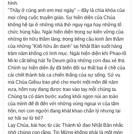
hình.
"Thầy ở cùng anh em mọi ngày" – đây là chìa khóa của
mọi công cuộc truyền giáo. Sự hiện diện của Chúa
không hệ tại ở những nhà thờ nguy nga hay những tổ
chức hùng hậu. Ngài hiện diện trong sự kiên vững của
những tín hữu thầm lặng, trong tiếng cầu kinh âm thầm
của những "Kitô hữu ẩn danh" tại Nhật Bản suốt hàng
trăm năm không có linh mục. Ngài hiện diện khi Phao-lô
Mi-ki cất tiếng hát Te Deum giữa những cơn đau xé thịt.
Chính sự hiện diện ấy đã biến đổi sự thất bại ê chề của
cái chết thành bài ca chiến thắng của sự sống. Sứ vụ
mà Chúa Giêsu trao phó cho mười một môn đệ năm
xưa, hôm nay đang được trao vào tay mỗi chúng ta.
Chúng ta có dám bước xuống khỏi ngọn núi an toàn
của mình để đi đến với những vùng ngoại vi của tâm
hồn, nơi con người đang khát khao chân lý nhưng lại
sợ hãi sự từ bỏ?
Lạy Chúa, bài học từ các Thánh tử đạo Nhật Bản nhắc
nhở chúng con rằng, Tin Mừng không phải là một món