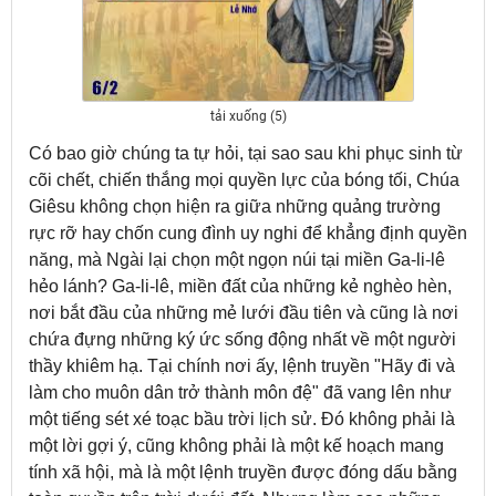
tải xuống (5)
Có bao giờ chúng ta tự hỏi, tại sao sau khi phục sinh từ
cõi chết, chiến thắng mọi quyền lực của bóng tối, Chúa
Giêsu không chọn hiện ra giữa những quảng trường
rực rỡ hay chốn cung đình uy nghi để khẳng định quyền
năng, mà Ngài lại chọn một ngọn núi tại miền Ga-li-lê
hẻo lánh? Ga-li-lê, miền đất của những kẻ nghèo hèn,
nơi bắt đầu của những mẻ lưới đầu tiên và cũng là nơi
chứa đựng những ký ức sống động nhất về một người
thầy khiêm hạ. Tại chính nơi ấy, lệnh truyền "Hãy đi và
làm cho muôn dân trở thành môn đệ" đã vang lên như
một tiếng sét xé toạc bầu trời lịch sử. Đó không phải là
một lời gợi ý, cũng không phải là một kế hoạch mang
tính xã hội, mà là một lệnh truyền được đóng dấu bằng