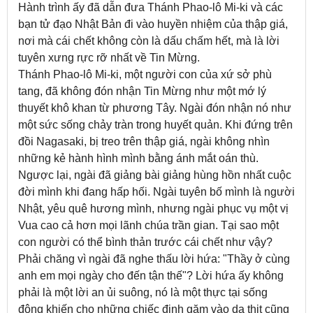
Hành trình ấy đã dẫn đưa Thánh Phao-lô Mi-ki và các
bạn tử đạo Nhật Bản đi vào huyền nhiệm của thập giá,
nơi mà cái chết không còn là dấu chấm hết, mà là lời
tuyên xưng rực rỡ nhất về Tin Mừng.
Thánh Phao-lô Mi-ki, một người con của xứ sở phù
tang, đã không đón nhận Tin Mừng như một mớ lý
thuyết khô khan từ phương Tây. Ngài đón nhận nó như
một sức sống chảy tràn trong huyết quản. Khi đứng trên
đồi Nagasaki, bị treo trên thập giá, ngài không nhìn
những kẻ hành hình mình bằng ánh mắt oán thù.
Ngược lại, ngài đã giảng bài giảng hùng hồn nhất cuộc
đời mình khi đang hấp hối. Ngài tuyên bố mình là người
Nhật, yêu quê hương mình, nhưng ngài phục vụ một vị
Vua cao cả hơn mọi lãnh chúa trần gian. Tại sao một
con người có thể bình thản trước cái chết như vậy?
Phải chăng vì ngài đã nghe thấu lời hứa: "Thầy ở cùng
anh em mọi ngày cho đến tận thế"? Lời hứa ấy không
phải là một lời an ủi suông, nó là một thực tại sống
động khiến cho những chiếc đinh găm vào da thịt cũng