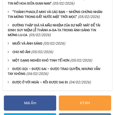
(05/02/2026)
TIN NỞ HOA GIỮA GIAN NAN”
“THÁNH PHAOLÔ MIKI VÀ CÁC BẠN – NHỮNG CHỨNG NHÂN
(05/02/2026)
TIN MỪNG TRONG ĐẤT NƯỚC MẶT TRỜI MỌC”
ĐƯỜNG THẬP GIÁ VÀ MẦU NHIỆM CỦA SỰ MẤT MÁT ĐỂ TÁI
SINH: SUY NIỆM LỄ THÁNH A-GA-TA TRONG ÁNH SÁNG TIN
(05/02/2026)
MỪNG LU-CA
(05/02/2026)
MUỐI VÀ ÁNH SÁNG
(05/02/2026)
CHO NÓ ĂN!
(05/02/2026)
MỘT DẠNG NGHÈO KHÓ TINH TẾ HƠN
ĐƯỢC GỌI – ĐƯỢC SAI – ĐƯỢC TRAO QUYỀN, NHƯNG VẪN
(04/02/2026)
TAY KHÔNG
(04/02/2026)
ĐƯỢC Ở VỚI NGÀI – RỒI ĐƯỢC SAI ĐI
Mái Ấm
KT-XH