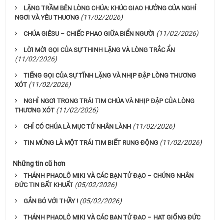
LẶNG TRẦM BÊN LÒNG CHÚA: KHÚC GIAO HƯỞNG CỦA NGHỈ
(11/02/2026)
NGƠI VÀ YÊU THUƠNG
(11/02/2026)
CHÚA GIÊSU – CHIẾC PHAO GIỮA BIỂN NGƯỜI
LỜI MỜI GỌI CỦA SỰ THINH LẶNG VÀ LÒNG TRẮC ẨN
(11/02/2026)
TIẾNG GỌI CỦA SỰ TĨNH LẶNG VÀ NHỊP ĐẬP LÒNG THƯƠNG
(11/02/2026)
XÓT
NGHỈ NGƠI TRONG TRÁI TIM CHÚA VÀ NHỊP ĐẬP CỦA LÒNG
(11/02/2026)
THƯƠNG XÓT
(11/02/2026)
CHỈ CÓ CHÚA LÀ MỤC TỬ NHÂN LÀNH
(11/02/2026)
TIN MỪNG LÀ MỘT TRÁI TIM BIẾT RUNG ĐỘNG
Những tin cũ hơn
THÁNH PHAOLÔ MIKI VÀ CÁC BẠN TỬ ĐẠO – CHỨNG NHÂN
(05/02/2026)
ĐỨC TIN BẤT KHUẤT
(05/02/2026)
GẮN BÓ VỚI THẦY !
THÁNH PHAOLÔ MIKI VÀ CÁC BẠN TỬ ĐẠO – HẠT GIỐNG ĐỨC