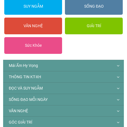
SUY NGẪM
SỐNG ĐẠO
VĂN NGHỆ
GIẢI TRÍ
Sức Khỏe
Mái Ấm Hy Vọng
THÔNG TIN KT-XH
ĐỌC VÀ SUY NGẪM
SỐNG ĐẠO MỖI NGÀY
VĂN NGHỆ
GÓC GIẢI TRÍ