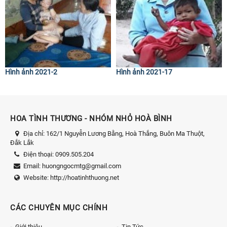
Hình ảnh 2021-2
Hình ảnh 2021-17
HOA TÌNH THƯƠNG - NHÓM NHỎ HOÀ BÌNH
Địa chỉ:
162/1 Nguyễn Lương Bằng, Hoà Thắng, Buôn Ma Thuột,
Đắk Lắk
Điện thoại:
0909.505.204
Email:
huongngocmtg@gmail.com
Website:
http://hoatinhthuong.net
CÁC CHUYÊN MỤC CHÍNH
Giới thiệu
Tin Tức