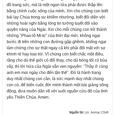
đồ trang sức, mà là một ngọn lửa phải được thắp lên
bằng chính cuộc sống của mình. Xin cho chúng con biết
bái lạy Chúa trong sự khiêm nhường, biết đối diện với
những hoài nghi bằng lòng tin tưởng tuyệt đối vào
quyền năng của Ngài. Xin cho mỗi chúng con trở thành
những "Phao-lô Mi-ki" của thời đại mới, không ngại
bước đi trên những con đường gập ghềnh, không ngại
làm chứng cho sự thật ngay cả khi phải đối mặt với sự
khinh rẻ hay loại trừ. Vì chúng con biết chắc một điều,
rằng cho dù thế giới có đổi thay, cho dù bóng tối có bủa
vây, thì lời hứa của Ngài vẫn vẹn nguyên: "Thầy ở cùng
anh em mọi ngày cho đến tận thế". Đó là hành trang
duy nhất chúng con cần, là sức mạnh duy nhất chúng
con có, để biến cuộc đời mình thành một bài giảng sống
động, đưa muôn dân về với suối nguồn cứu độ của tình
yêu Thiên Chúa. Amen.
Nguồn tin:
Lm. Anmai, CSsR