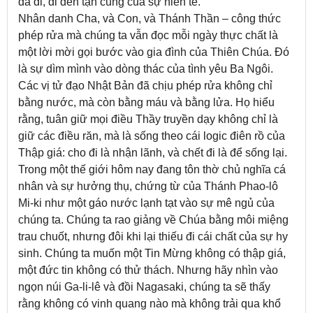
đã đi, đi đến tận cùng của sự hiến tế.
Nhân danh Cha, và Con, và Thánh Thần – công thức
phép rửa mà chúng ta vẫn đọc mỗi ngày thực chất là
một lời mời gọi bước vào gia đình của Thiên Chúa. Đó
là sự dìm mình vào dòng thác của tình yêu Ba Ngôi.
Các vị tử đạo Nhật Bản đã chịu phép rửa không chỉ
bằng nước, mà còn bằng máu và bằng lửa. Họ hiểu
rằng, tuân giữ mọi điều Thầy truyền dạy không chỉ là
giữ các điều răn, mà là sống theo cái logic điên rồ của
Thập giá: cho đi là nhận lãnh, và chết đi là để sống lại.
Trong một thế giới hôm nay đang tôn thờ chủ nghĩa cá
nhân và sự hưởng thụ, chứng từ của Thánh Phao-lô
Mi-ki như một gáo nước lạnh tạt vào sự mê ngủ của
chúng ta. Chúng ta rao giảng về Chúa bằng môi miệng
trau chuốt, nhưng đôi khi lại thiếu đi cái chất của sự hy
sinh. Chúng ta muốn một Tin Mừng không có thập giá,
một đức tin không có thử thách. Nhưng hãy nhìn vào
ngọn núi Ga-li-lê và đồi Nagasaki, chúng ta sẽ thấy
rằng không có vinh quang nào mà không trải qua khổ