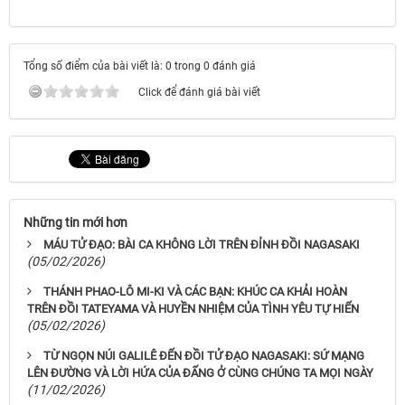
Tổng số điểm của bài viết là: 0 trong 0 đánh giá
Click để đánh giá bài viết
Những tin mới hơn
MÁU TỬ ĐẠO: BÀI CA KHÔNG LỜI TRÊN ĐỈNH ĐỒI NAGASAKI
(05/02/2026)
THÁNH PHAO-LÔ MI-KI VÀ CÁC BẠN: KHÚC CA KHẢI HOÀN
TRÊN ĐỒI TATEYAMA VÀ HUYỀN NHIỆM CỦA TÌNH YÊU TỰ HIẾN
(05/02/2026)
TỪ NGỌN NÚI GALILÊ ĐẾN ĐỒI TỬ ĐẠO NAGASAKI: SỨ MẠNG
LÊN ĐƯỜNG VÀ LỜI HỨA CỦA ĐẤNG Ở CÙNG CHÚNG TA MỌI NGÀY
(11/02/2026)