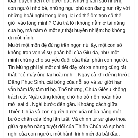
toàn quyền trên trời dưới đất. Nhưng làm sao những
con người nhỏ bé, những ngư phủ còn đang run rẩy với
những hoài nghi trong lòng, lại có thể ôm trọn cả thế
giới vào lòng mình? Câu trả lời không nằm ở tài năng
của họ, mà nằm ở một sự thật huyền nhiệm: họ không
đi một mình.
Mười một môn đệ đứng trên ngọn núi ấy, một con số
không trọn vẹn vì sự phản bội của Giu-đa, như một
minh chứng cho sự yếu đuối của thân phận con người.
Tin Mừng ghi lại một chi tiết đầy xót xa nhưng cũng rất
thật: "có mấy ông lại hoài nghi". Ngay cả khi đứng trước
Đấng Phục Sinh, cái bóng của nỗi sợ và sự giới hạn
vẫn bám lấy tâm trí họ. Thế nhưng, Chúa Giêsu không
trách cứ, Ngài cũng không chờ họ trở nên hoàn hảo
mới sai đi. Ngài bước đến gần. Khoảng cách giữa
Thiên Chúa và con người được xóa nhòa bằng một
bước chân của lòng lân tuất. Và chính từ sự giao thoa
giữa quyền năng tuyệt đối của Thiên Chúa và sự hoài
nghi của con người, một hành trình mới đã bắt đầu.