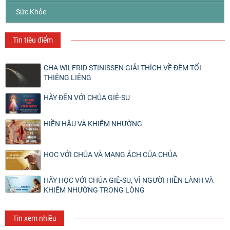
Sức Khỏe
Tin tiêu điểm
CHA WILFRID STINISSEN GIẢI THÍCH VỀ ĐÊM TỐI
THIÊNG LIÊNG
HÃY ĐẾN VỚI CHÚA GIÊ-SU
HIỀN HẬU VÀ KHIÊM NHƯỜNG
HỌC VỚI CHÚA VÀ MANG ÁCH CỦA CHÚA
HÃY HỌC VỚI CHÚA GIÊ-SU, VÌ NGƯỜI HIỀN LÀNH VÀ
KHIÊM NHƯỜNG TRONG LÒNG
Tin xem nhiều