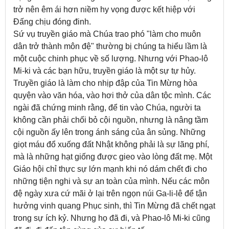
trở nên êm ái hơn niềm hy vọng được kết hiệp với
Đấng chịu đóng đinh.
Sứ vụ truyền giáo mà Chúa trao phó "làm cho muôn
dân trở thành môn đệ" thường bị chúng ta hiểu lầm là
một cuộc chinh phục về số lượng. Nhưng với Phao-lô
Mi-ki và các bạn hữu, truyền giáo là một sự tự hủy.
Truyền giáo là làm cho nhịp đập của Tin Mừng hòa
quyện vào văn hóa, vào hơi thở của dân tộc mình. Các
ngài đã chứng minh rằng, để tin vào Chúa, người ta
không cần phải chối bỏ cội nguồn, nhưng là nâng tầm
cội nguồn ấy lên trong ánh sáng của ân sủng. Những
giọt máu đổ xuống đất Nhật không phải là sự lãng phí,
mà là những hạt giống được gieo vào lòng đất mẹ. Một
Giáo hội chỉ thực sự lớn mạnh khi nó dám chết đi cho
những tiện nghi và sự an toàn của mình. Nếu các môn
đệ ngày xưa cứ mãi ở lại trên ngọn núi Ga-li-lê để tận
hưởng vinh quang Phục sinh, thì Tin Mừng đã chết ngạt
trong sự ích kỷ. Nhưng họ đã đi, và Phao-lô Mi-ki cũng