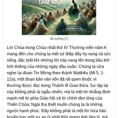
tải xuống (7)
Lời Chúa trong Chúa nhật thứ IV Thường niên năm A
mang đến cho chúng ta một sứ điệp đầy hy vọng và sức
sống, đặc biệt khi những lời này vang lên trong bầu khí
linh thiêng của những ngày đầu xuân. Chúng ta vừa
nghe lại đoạn Tin Mừng theo thánh Matthêu (Mt 5, 1-
12a), một đoạn bản văn vốn đã rất quen thuộc vì
thường được đọc trong Thánh lễ Giao thừa. Sự lặp lại
này không phải là ngẫu nhiên, mà là một lời khẳng định
mạnh mẽ từ phía Giáo hội và từ chính tâm lòng của
Thiên Chúa: Ngài tha thiết muốn chúng ta là những
người hạnh phúc. Đây không phải là một lời hứa hão
huyền hay một sự an ủi nhất thời mang tính tâm lý, mà