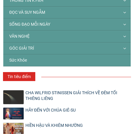
THÔNG TIN KT-XH
ĐỌC VÀ SUY NGẪM
SỐNG ĐẠO MỖI NGÀY
VĂN NGHỆ
GÓC GIẢI TRÍ
Sức Khỏe
Tin tiêu điểm
CHA WILFRID STINISSEN GIẢI THÍCH VỀ ĐÊM TỐI
THIÊNG LIÊNG
HÃY ĐẾN VỚI CHÚA GIÊ-SU
HIỀN HẬU VÀ KHIÊM NHƯỜNG