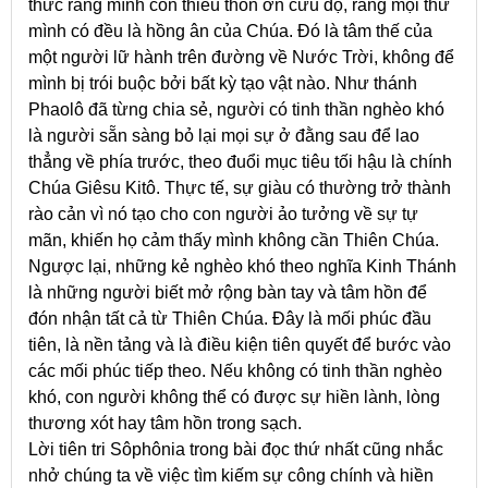
thức rằng mình còn thiếu thốn ơn cứu độ, rằng mọi thứ
mình có đều là hồng ân của Chúa. Đó là tâm thế của
một người lữ hành trên đường về Nước Trời, không để
mình bị trói buộc bởi bất kỳ tạo vật nào. Như thánh
Phaolô đã từng chia sẻ, người có tinh thần nghèo khó
là người sẵn sàng bỏ lại mọi sự ở đằng sau để lao
thẳng về phía trước, theo đuổi mục tiêu tối hậu là chính
Chúa Giêsu Kitô. Thực tế, sự giàu có thường trở thành
rào cản vì nó tạo cho con người ảo tưởng về sự tự
mãn, khiến họ cảm thấy mình không cần Thiên Chúa.
Ngược lại, những kẻ nghèo khó theo nghĩa Kinh Thánh
là những người biết mở rộng bàn tay và tâm hồn để
đón nhận tất cả từ Thiên Chúa. Đây là mối phúc đầu
tiên, là nền tảng và là điều kiện tiên quyết để bước vào
các mối phúc tiếp theo. Nếu không có tinh thần nghèo
khó, con người không thể có được sự hiền lành, lòng
thương xót hay tâm hồn trong sạch.
Lời tiên tri Sôphônia trong bài đọc thứ nhất cũng nhắc
nhở chúng ta về việc tìm kiếm sự công chính và hiền