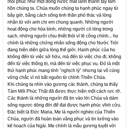
mối phúc như một dòng nước mát lành thanh tẩy tâm
hồn chúng ta. Chúa muốn chúng ta hạnh phúc ngay từ
bây giờ, bằng cách sống tinh thần phó thác và lòng
nhân từ với anh chị em chung quanh. Những người
hoạt động cho hòa bình, những người có lòng trong
sạch, những người chịu thiệt thòi vì lẽ công chính... họ
chính là những chứng nhân sống động cho Nước Trời
đang hiện diện giữa lòng thế giới. Hạnh phúc của họ
không đến từ việc sở hữu, mà đến từ việc cho đi; không
đến từ việc thống trị, mà đến từ việc phục vụ. Đó là một
thứ hạnh phúc mang tính "nghịch lý" nhưng lại vô cùng
vững chắc vì nó bắt nguồn từ chính Thiên Chúa.
Khi chúng ta nhìn vào gương các thánh, chúng ta thấy
Tám Mối Phúc Thật đã được thực hiện một cách rực rỡ.
Các thánh là những người đã tin vào lời Chúa và dám
sống ngược dòng đời để đạt được hạnh phúc vĩnh cửu.
Đặc biệt là Đức Maria, Mẹ là người nghèo của Thiên
Chúa, người đã hoàn toàn vâng phục và tin tưởng vào
kế hoạch của Ngài. Mẹ chính là mẫu gương tuyệt vời