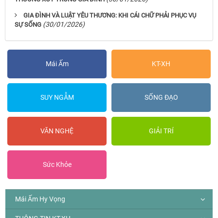
GIA ĐÌNH VÀ LUẬT YÊU THƯƠNG: KHI CÁI CHỮ PHẢI PHỤC VỤ
(30/01/2026)
SỰ SỐNG
Mái Ấm
KT-XH
SUY NGẪM
SỐNG ĐẠO
VĂN NGHỆ
GIẢI TRÍ
Sức Khỏe
Mái Ấm Hy Vọng