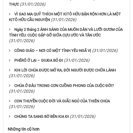
(31/01/2026)
THỰC
VÌ SAO MA QUỶ THÍCH MỘT KITÔ HỮU BẬN RỘN HƠN LÀ MỘT
(31/01/2026)
KITÔ HỮU CẦU NGUYỆN
Ngày 2 tháng 2 ÁNH SÁNG CỦA MUÔN DÂN VÀ LƯỠI GƯƠM CỦA
TÌNH YÊU: CUỘC GẶP GỠ GIỮA CỰU ƯỚC VÀ TÂN ƯỚC
(31/01/2026)
(31/01/2026)
CÔNG GIÁO – NƠI CÓ MỘT TÌNH YÊU NGÃ VỊ
(31/01/2026)
PHÊRÔ Ở LẠI – GIUĐA BỎ ĐI
KHI LỜI CHÚA ĐƯỢC MỞ RA, ĐỜI NGƯỜI ĐƯỢC CHỮA LÀNH
(31/01/2026)
CHÚA Ở ĐÂU TRONG CƠN CUỒNG PHONG CỦA CUỘC ĐỜI?
(31/01/2026)
CON THUYỀN CUỘC ĐỜI VÀ GIẤC NGỦ CỦA THIÊN CHÚA
(31/01/2026)
(31/01/2026)
CHÚNG TA SANG BỜ BÊN KIA ĐI
Những tin cũ hơn