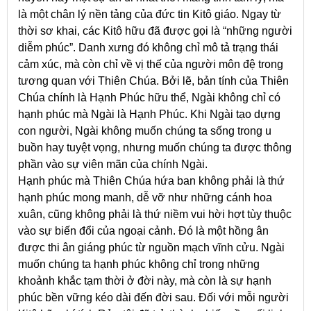
là một chân lý nền tảng của đức tin Kitô giáo. Ngay từ
thời sơ khai, các Kitô hữu đã được gọi là “những người
diễm phúc”. Danh xưng đó không chỉ mô tả trạng thái
cảm xúc, mà còn chỉ về vị thế của người môn đệ trong
tương quan với Thiên Chúa. Bởi lẽ, bản tính của Thiên
Chúa chính là Hạnh Phúc hữu thể, Ngài không chỉ có
hạnh phúc mà Ngài là Hạnh Phúc. Khi Ngài tạo dựng
con người, Ngài không muốn chúng ta sống trong u
buồn hay tuyệt vọng, nhưng muốn chúng ta được thông
phần vào sự viên mãn của chính Ngài.
Hạnh phúc mà Thiên Chúa hứa ban không phải là thứ
hạnh phúc mong manh, dễ vỡ như những cánh hoa
xuân, cũng không phải là thứ niềm vui hời hợt tùy thuộc
vào sự biến đổi của ngoại cảnh. Đó là một hồng ân
được thi ân giáng phúc từ nguồn mạch vĩnh cửu. Ngài
muốn chúng ta hạnh phúc không chỉ trong những
khoảnh khắc tạm thời ở đời này, mà còn là sự hạnh
phúc bền vững kéo dài đến đời sau. Đối với mỗi người