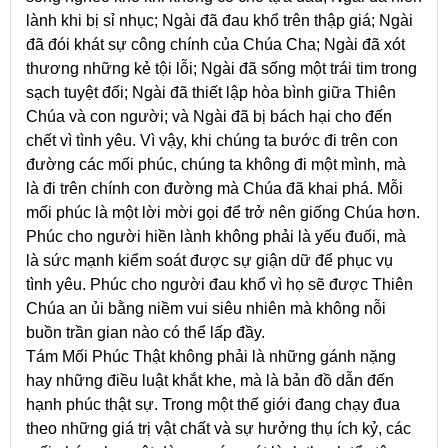
lành khi bị sỉ nhục; Ngài đã đau khổ trên thập giá; Ngài
đã đói khát sự công chính của Chúa Cha; Ngài đã xót
thương những kẻ tội lỗi; Ngài đã sống một trái tim trong
sạch tuyệt đối; Ngài đã thiết lập hòa bình giữa Thiên
Chúa và con người; và Ngài đã bị bách hại cho đến
chết vì tình yêu. Vì vậy, khi chúng ta bước đi trên con
đường các mối phúc, chúng ta không đi một mình, mà
là đi trên chính con đường mà Chúa đã khai phá. Mỗi
mối phúc là một lời mời gọi để trở nên giống Chúa hơn.
Phúc cho người hiền lành không phải là yếu đuối, mà
là sức mạnh kiểm soát được sự giận dữ để phục vụ
tình yêu. Phúc cho người đau khổ vì họ sẽ được Thiên
Chúa an ủi bằng niềm vui siêu nhiên mà không nỗi
buồn trần gian nào có thể lấp đầy.
Tám Mối Phúc Thật không phải là những gánh nặng
hay những điều luật khắt khe, mà là bản đồ dẫn đến
hạnh phúc thật sự. Trong một thế giới đang chạy đua
theo những giá trị vật chất và sự hưởng thụ ích kỷ, các