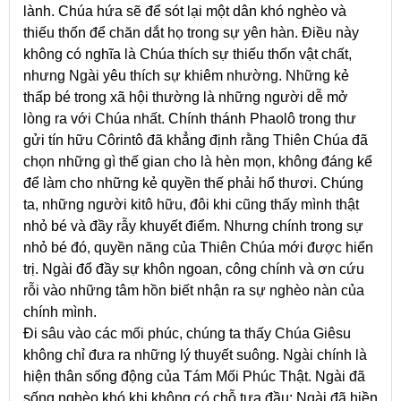
lành. Chúa hứa sẽ để sót lại một dân khó nghèo và
thiếu thốn để chăn dắt họ trong sự yên hàn. Điều này
không có nghĩa là Chúa thích sự thiếu thốn vật chất,
nhưng Ngài yêu thích sự khiêm nhường. Những kẻ
thấp bé trong xã hội thường là những người dễ mở
lòng ra với Chúa nhất. Chính thánh Phaolô trong thư
gửi tín hữu Côrintô đã khẳng định rằng Thiên Chúa đã
chọn những gì thế gian cho là hèn mọn, không đáng kể
để làm cho những kẻ quyền thế phải hổ thươi. Chúng
ta, những người kitô hữu, đôi khi cũng thấy mình thật
nhỏ bé và đầy rẫy khuyết điểm. Nhưng chính trong sự
nhỏ bé đó, quyền năng của Thiên Chúa mới được hiển
trị. Ngài đổ đầy sự khôn ngoan, công chính và ơn cứu
rỗi vào những tâm hồn biết nhận ra sự nghèo nàn của
chính mình.
Đi sâu vào các mối phúc, chúng ta thấy Chúa Giêsu
không chỉ đưa ra những lý thuyết suông. Ngài chính là
hiện thân sống động của Tám Mối Phúc Thật. Ngài đã
sống nghèo khó khi không có chỗ tựa đầu; Ngài đã hiền