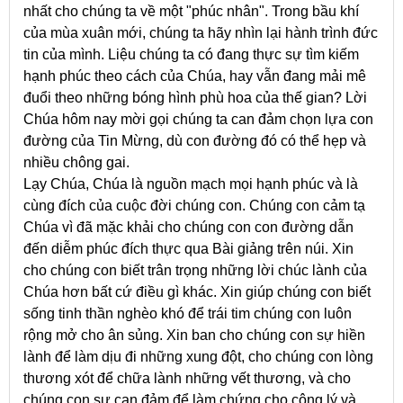
nhất cho chúng ta về một "phúc nhân". Trong bầu khí
của mùa xuân mới, chúng ta hãy nhìn lại hành trình đức
tin của mình. Liệu chúng ta có đang thực sự tìm kiếm
hạnh phúc theo cách của Chúa, hay vẫn đang mải mê
đuổi theo những bóng hình phù hoa của thế gian? Lời
Chúa hôm nay mời gọi chúng ta can đảm chọn lựa con
đường của Tin Mừng, dù con đường đó có thể hẹp và
nhiều chông gai.
Lạy Chúa, Chúa là nguồn mạch mọi hạnh phúc và là
cùng đích của cuộc đời chúng con. Chúng con cảm tạ
Chúa vì đã mặc khải cho chúng con con đường dẫn
đến diễm phúc đích thực qua Bài giảng trên núi. Xin
cho chúng con biết trân trọng những lời chúc lành của
Chúa hơn bất cứ điều gì khác. Xin giúp chúng con biết
sống tinh thần nghèo khó để trái tim chúng con luôn
rộng mở cho ân sủng. Xin ban cho chúng con sự hiền
lành để làm dịu đi những xung đột, cho chúng con lòng
thương xót để chữa lành những vết thương, và cho
chúng con sự can đảm để làm chứng cho công lý và