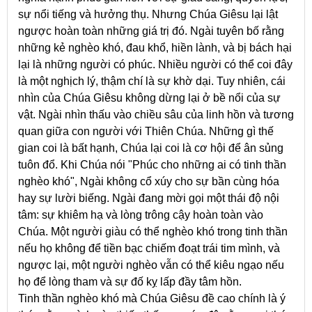
sự nổi tiếng và hưởng thụ. Nhưng Chúa Giêsu lại lật
ngược hoàn toàn những giá trị đó. Ngài tuyên bố rằng
những kẻ nghèo khó, đau khổ, hiền lành, và bị bách hại
lại là những người có phúc. Nhiều người có thể coi đây
là một nghịch lý, thậm chí là sự khờ dại. Tuy nhiên, cái
nhìn của Chúa Giêsu không dừng lại ở bề nổi của sự
vật. Ngài nhìn thấu vào chiều sâu của linh hồn và tương
quan giữa con người với Thiên Chúa. Những gì thế
gian coi là bất hạnh, Chúa lại coi là cơ hội để ân sủng
tuôn đổ. Khi Chúa nói "Phúc cho những ai có tinh thần
nghèo khó", Ngài không cổ xúy cho sự bần cùng hóa
hay sự lười biếng. Ngài đang mời gọi một thái độ nội
tâm: sự khiêm hạ và lòng trông cậy hoàn toàn vào
Chúa. Một người giàu có thể nghèo khó trong tinh thần
nếu họ không để tiền bạc chiếm đoạt trái tim mình, và
ngược lại, một người nghèo vẫn có thể kiêu ngạo nếu
họ để lòng tham và sự đố kỵ lấp đầy tâm hồn.
Tinh thần nghèo khó mà Chúa Giêsu đề cao chính là ý