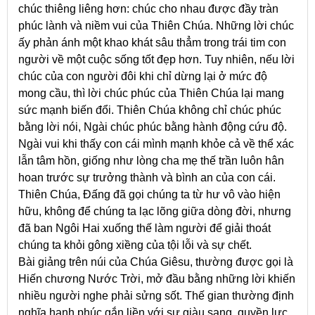
chúc thiêng liêng hơn: chúc cho nhau được đầy tràn
phúc lành và niềm vui của Thiên Chúa. Những lời chúc
ấy phản ánh một khao khát sâu thẳm trong trái tim con
người về một cuộc sống tốt đẹp hơn. Tuy nhiên, nếu lời
chúc của con người đôi khi chỉ dừng lại ở mức độ
mong cầu, thì lời chúc phúc của Thiên Chúa lại mang
sức mạnh biến đổi. Thiên Chúa không chỉ chúc phúc
bằng lời nói, Ngài chúc phúc bằng hành động cứu độ.
Ngài vui khi thấy con cái mình mạnh khỏe cả về thể xác
lẫn tâm hồn, giống như lòng cha mẹ thế trần luôn hân
hoan trước sự trưởng thành và bình an của con cái.
Thiên Chúa, Đấng đã gọi chúng ta từ hư vô vào hiện
hữu, không để chúng ta lạc lõng giữa dòng đời, nhưng
đã ban Ngôi Hai xuống thế làm người để giải thoát
chúng ta khỏi gông xiềng của tội lỗi và sự chết.
Bài giảng trên núi của Chúa Giêsu, thường được gọi là
Hiến chương Nước Trời, mở đầu bằng những lời khiến
nhiều người nghe phải sửng sốt. Thế gian thường định
nghĩa hạnh phúc gắn liền với sự giàu sang, quyền lực,