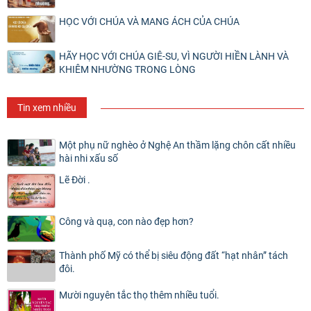
HỌC VỚI CHÚA VÀ MANG ÁCH CỦA CHÚA
HÃY HỌC VỚI CHÚA GIÊ-SU, VÌ NGƯỜI HIỀN LÀNH VÀ
KHIÊM NHƯỜNG TRONG LÒNG
Tin xem nhiều
Một phụ nữ nghèo ở Nghệ An thầm lặng chôn cất nhiều
hài nhi xấu số
Lẽ Đời .
Công và quạ, con nào đẹp hơn?
Thành phố Mỹ có thể bị siêu động đất “hạt nhân” tách
đôi.
Mười nguyên tắc thọ thêm nhiều tuổi.