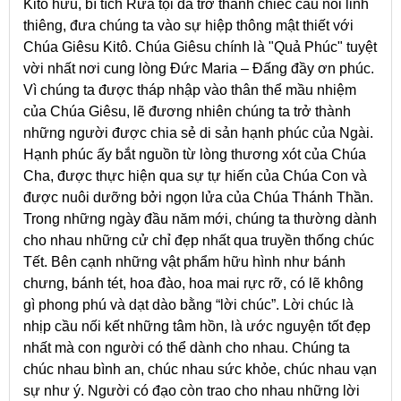
Kitô hữu, bí tích Rửa tội đã trở thành chiếc cầu nối linh
thiêng, đưa chúng ta vào sự hiệp thông mật thiết với
Chúa Giêsu Kitô. Chúa Giêsu chính là "Quả Phúc" tuyệt
vời nhất nơi cung lòng Đức Maria – Đấng đầy ơn phúc.
Vì chúng ta được tháp nhập vào thân thể mầu nhiệm
của Chúa Giêsu, lẽ đương nhiên chúng ta trở thành
những người được chia sẻ di sản hạnh phúc của Ngài.
Hạnh phúc ấy bắt nguồn từ lòng thương xót của Chúa
Cha, được thực hiện qua sự tự hiến của Chúa Con và
được nuôi dưỡng bởi ngọn lửa của Chúa Thánh Thần.
Trong những ngày đầu năm mới, chúng ta thường dành
cho nhau những cử chỉ đẹp nhất qua truyền thống chúc
Tết. Bên cạnh những vật phẩm hữu hình như bánh
chưng, bánh tét, hoa đào, hoa mai rực rỡ, có lẽ không
gì phong phú và dạt dào bằng “lời chúc”. Lời chúc là
nhịp cầu nối kết những tâm hồn, là ước nguyện tốt đẹp
nhất mà con người có thể dành cho nhau. Chúng ta
chúc nhau bình an, chúc nhau sức khỏe, chúc nhau vạn
sự như ý. Người có đạo còn trao cho nhau những lời