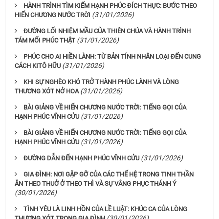
HÀNH TRÌNH TÌM KIẾM HẠNH PHÚC ĐÍCH THỰC: BƯỚC THEO
(31/01/2026)
HIẾN CHƯƠNG NƯỚC TRỜI
ĐƯỜNG LỐI NHIỆM MẦU CỦA THIÊN CHÚA VÀ HÀNH TRÌNH
(31/01/2026)
TÁM MỐI PHÚC THẬT
PHÚC CHO AI HIỀN LÀNH: TỪ BẢN TÍNH NHÂN LOẠI ĐẾN CUNG
(31/01/2026)
CÁCH KITÔ HỮU
KHI SỰ NGHÈO KHÓ TRỞ THÀNH PHÚC LÀNH VÀ LÒNG
(31/01/2026)
THƯƠNG XÓT NỞ HOA
BÀI GIẢNG VỀ HIẾN CHƯƠNG NƯỚC TRỜI: TIẾNG GỌI CỦA
(31/01/2026)
HẠNH PHÚC VĨNH CỬU
BÀI GIẢNG VỀ HIẾN CHƯƠNG NƯỚC TRỜI: TIẾNG GỌI CỦA
(31/01/2026)
HẠNH PHÚC VĨNH CỬU
(31/01/2026)
ĐƯỜNG DẪN ĐẾN HẠNH PHÚC VĨNH CỬU
GIA ĐÌNH: NƠI GẶP GỠ CỦA CÁC THẾ HỆ TRONG TINH THẦN
ĂN THEO THUỞ Ở THEO THÌ VÀ SỰ VÂNG PHỤC THÁNH Ý
(30/01/2026)
TÌNH YÊU LÀ LINH HỒN CỦA LỀ LUẬT: KHÚC CA CỦA LÒNG
(30/01/2026)
THƯƠNG XÓT TRONG GIA ĐÌNH