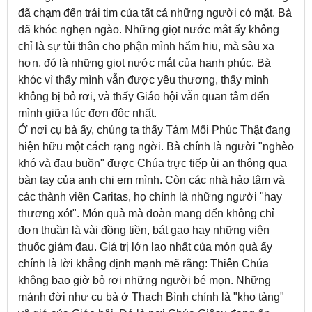
đã chạm đến trái tim của tất cả những người có mặt. Bà
đã khóc nghẹn ngào. Những giọt nước mắt ấy không
chỉ là sự tủi thân cho phận mình hẩm hiu, mà sâu xa
hơn, đó là những giọt nước mắt của hạnh phúc. Bà
khóc vì thấy mình vẫn được yêu thương, thấy mình
không bị bỏ rơi, và thấy Giáo hội vẫn quan tâm đến
mình giữa lúc đơn độc nhất.
Ở nơi cụ bà ấy, chúng ta thấy Tám Mối Phúc Thật đang
hiện hữu một cách rạng ngời. Bà chính là người "nghèo
khó và đau buồn" được Chúa trực tiếp ủi an thông qua
bàn tay của anh chị em mình. Còn các nhà hảo tâm và
các thành viên Caritas, họ chính là những người "hay
thương xót". Món quà mà đoàn mang đến không chỉ
đơn thuần là vài đồng tiền, bát gạo hay những viên
thuốc giảm đau. Giá trị lớn lao nhất của món quà ấy
chính là lời khẳng định mạnh mẽ rằng: Thiên Chúa
không bao giờ bỏ rơi những người bé mọn. Những
mảnh đời như cụ bà ở Thạch Bình chính là "kho tàng"