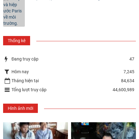
Thống kê
Đang truy cập
47
Hôm nay
7,245
Tháng hiện tại
84,634
Tổng lượt truy cập
44,600,989
Hình ảnh mới