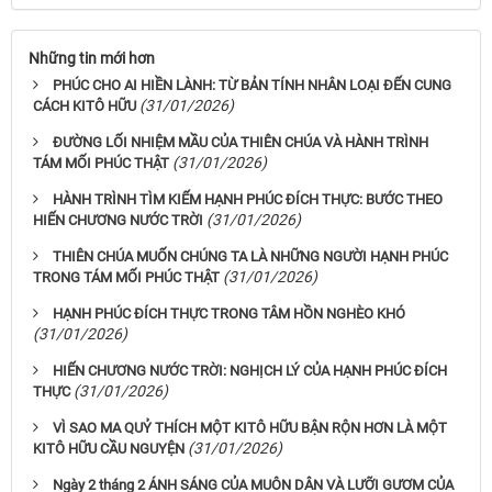
Những tin mới hơn
PHÚC CHO AI HIỀN LÀNH: TỪ BẢN TÍNH NHÂN LOẠI ĐẾN CUNG
(31/01/2026)
CÁCH KITÔ HỮU
ĐƯỜNG LỐI NHIỆM MẦU CỦA THIÊN CHÚA VÀ HÀNH TRÌNH
(31/01/2026)
TÁM MỐI PHÚC THẬT
HÀNH TRÌNH TÌM KIẾM HẠNH PHÚC ĐÍCH THỰC: BƯỚC THEO
(31/01/2026)
HIẾN CHƯƠNG NƯỚC TRỜI
THIÊN CHÚA MUỐN CHÚNG TA LÀ NHỮNG NGƯỜI HẠNH PHÚC
(31/01/2026)
TRONG TÁM MỐI PHÚC THẬT
HẠNH PHÚC ĐÍCH THỰC TRONG TÂM HỒN NGHÈO KHÓ
(31/01/2026)
HIẾN CHƯƠNG NƯỚC TRỜI: NGHỊCH LÝ CỦA HẠNH PHÚC ĐÍCH
(31/01/2026)
THỰC
VÌ SAO MA QUỶ THÍCH MỘT KITÔ HỮU BẬN RỘN HƠN LÀ MỘT
(31/01/2026)
KITÔ HỮU CẦU NGUYỆN
Ngày 2 tháng 2 ÁNH SÁNG CỦA MUÔN DÂN VÀ LƯỠI GƯƠM CỦA