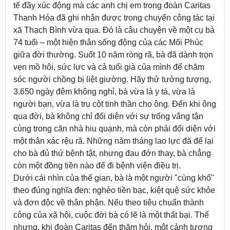
tế đầy xúc động mà các anh chị em trong đoàn Caritas
Thanh Hóa đã ghi nhận được trong chuyến công tác tại
xã Thạch Bình vừa qua. Đó là câu chuyện về một cụ bà
74 tuổi – một hiện thân sống động của các Mối Phúc
giữa đời thường. Suốt 10 năm ròng rã, bà đã dành trọn
vẹn mồ hôi, sức lực và cả tuổi già của mình để chăm
sóc người chồng bị liệt giường. Hãy thử tưởng tượng,
3.650 ngày đêm không nghỉ, bà vừa là y tá, vừa là
người bạn, vừa là trụ cột tinh thần cho ông. Đến khi ông
qua đời, bà không chỉ đối diện với sự trống vắng tận
cùng trong căn nhà hiu quạnh, mà còn phải đối diện với
một thân xác rệu rã. Những năm tháng lao lực đã để lại
cho bà đủ thứ bệnh tật, nhưng đau đớn thay, bà chẳng
còn một đồng tiền nào để đi bệnh viện điều trị.
Dưới cái nhìn của thế gian, bà là một người "cùng khổ"
theo đúng nghĩa đen: nghèo tiền bạc, kiệt quệ sức khỏe
và đơn độc về thân phận. Nếu theo tiêu chuẩn thành
công của xã hội, cuộc đời bà có lẽ là một thất bại. Thế
nhưng, khi đoàn Caritas đến thăm hỏi, một cảnh tượng