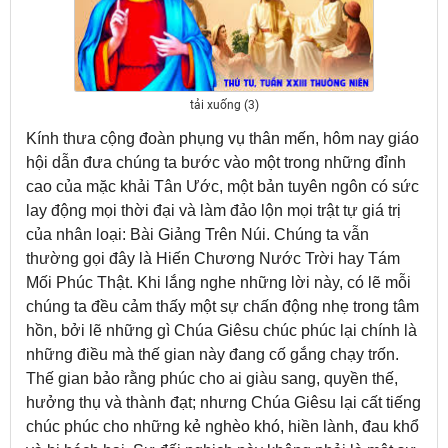
tải xuống (3)
Kính thưa cộng đoàn phụng vụ thân mến, hôm nay giáo
hội dẫn đưa chúng ta bước vào một trong những đỉnh
cao của mặc khải Tân Ước, một bản tuyên ngôn có sức
lay động mọi thời đại và làm đảo lộn mọi trật tự giá trị
của nhân loại: Bài Giảng Trên Núi. Chúng ta vẫn
thường gọi đây là Hiến Chương Nước Trời hay Tám
Mối Phúc Thật. Khi lắng nghe những lời này, có lẽ mỗi
chúng ta đều cảm thấy một sự chấn động nhẹ trong tâm
hồn, bởi lẽ những gì Chúa Giêsu chúc phúc lại chính là
những điều mà thế gian này đang cố gắng chạy trốn.
Thế gian bảo rằng phúc cho ai giàu sang, quyền thế,
hưởng thụ và thành đạt; nhưng Chúa Giêsu lại cất tiếng
chúc phúc cho những kẻ nghèo khó, hiền lành, đau khổ