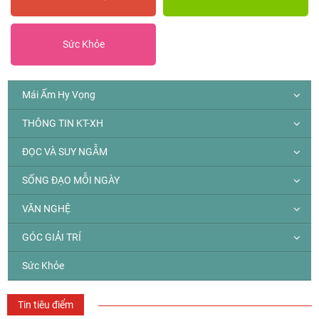
Sức Khỏe
Mái Ấm Hy Vọng
THÔNG TIN KT-XH
ĐỌC VÀ SUY NGẪM
SỐNG ĐẠO MỖI NGÀY
VĂN NGHỆ
GÓC GIẢI TRÍ
Sức Khỏe
Tin tiêu điểm