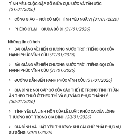
TÌNH YÊU: CUỘC GẶP GỠ GIỮA CỰU ƯỚC VÀ TÂN ƯỚC
(31/01/2026)
(31/01/2026)
CÔNG GIÁO – NƠI CÓ MỘT TÌNH YÊU NGÃ VỊ
(31/01/2026)
PHÊRÔ Ở LẠI – GIUĐA BỎ ĐI
Những tin cũ hơn
BÀI GIẢNG VỀ HIẾN CHƯƠNG NƯỚC TRỜI: TIẾNG GỌI CỦA
(31/01/2026)
HẠNH PHÚC VĨNH CỬU
BÀI GIẢNG VỀ HIẾN CHƯƠNG NƯỚC TRỜI: TIẾNG GỌI CỦA
(31/01/2026)
HẠNH PHÚC VĨNH CỬU
(31/01/2026)
ĐƯỜNG DẪN ĐẾN HẠNH PHÚC VĨNH CỬU
GIA ĐÌNH: NƠI GẶP GỠ CỦA CÁC THẾ HỆ TRONG TINH THẦN
ĂN THEO THUỞ Ở THEO THÌ VÀ SỰ VÂNG PHỤC THÁNH Ý
(30/01/2026)
TÌNH YÊU LÀ LINH HỒN CỦA LỀ LUẬT: KHÚC CA CỦA LÒNG
(30/01/2026)
THƯƠNG XÓT TRONG GIA ĐÌNH
GIA ĐÌNH VÀ LUẬT YÊU THƯƠNG: KHI CÁI CHỮ PHẢI PHỤC VỤ
(30/01/2026)
SỰ SỐNG