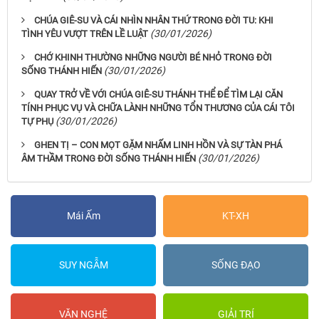
CHÚA GIÊ-SU VÀ CÁI NHÌN NHÂN THỨ TRONG ĐỜI TU: KHI
(30/01/2026)
TÌNH YÊU VƯỢT TRÊN LỀ LUẬT
CHỚ KHINH THƯỜNG NHỮNG NGƯỜI BÉ NHỎ TRONG ĐỜI
(30/01/2026)
SỐNG THÁNH HIẾN
QUAY TRỞ VỀ VỚI CHÚA GIÊ-SU THÁNH THỂ ĐỂ TÌM LẠI CĂN
TÍNH PHỤC VỤ VÀ CHỮA LÀNH NHỮNG TỔN THƯƠNG CỦA CÁI TÔI
(30/01/2026)
TỰ PHỤ
GHEN TỊ – CON MỌT GẶM NHẤM LINH HỒN VÀ SỰ TÀN PHÁ
(30/01/2026)
ÂM THẦM TRONG ĐỜI SỐNG THÁNH HIẾN
Mái Ấm
KT-XH
SUY NGẪM
SỐNG ĐẠO
VĂN NGHỆ
GIẢI TRÍ