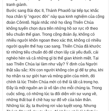
tranh giành.
Bước sang Bài đọc II, Thánh Phaolô lại tiếp tục khắc
họa chân lý "ngược đời" này qua kinh nghiệm của cộng
đoàn Côrintô. Ngài nhắc nhở họ rằng Thiên Chúa
không tuyển chọn dựa trên những hồ sơ rực rỡ theo
tiêu chuẩn thế gian. Trong cộng đoàn ấy, không có
nhiều người khôn ngoan theo xác thịt, không có nhiều
người quyền thế hay cao sang. Thiên Chúa đã khước
từ những tiêu chuẩn đó để chọn lấy cái yếu đuối, cái
nghèo hèn và cả những gì bị thế gian khinh miệt. Tại
sao Thiên Chúa lại làm như vậy? Ý định của Người
thật sâu sắc: Khi con người không còn gì để tự phụ, khi
họ nhận ra sự giới hạn và mỏng giòn của mình, đó
chính là lúc Thiên Chúa mới có thể là tất cả trong họ.
Đây là một nguồn an ủi vô tận cho mỗi chúng ta. Trong
cuộc sống, có những lúc ta đối diện với sự vụng về,
những thất bại ê chề hay sự đổ vỡ của bản thân.
Những lúc ấy, ta thường rơi vào tuyệt vọng. Nhưng