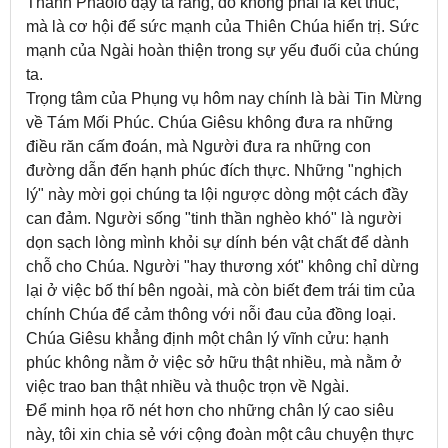
Thánh Phaolô dạy ta rằng, đó không phải là kết thúc,
mà là cơ hội để sức mạnh của Thiên Chúa hiển trị. Sức
mạnh của Ngài hoàn thiện trong sự yếu đuối của chúng
ta.
Trọng tâm của Phụng vụ hôm nay chính là bài Tin Mừng
về Tám Mối Phúc. Chúa Giêsu không đưa ra những
điều răn cấm đoán, mà Người đưa ra những con
đường dẫn đến hạnh phúc đích thực. Những "nghịch
lý" này mời gọi chúng ta lội ngược dòng một cách đầy
can đảm. Người sống "tinh thần nghèo khó" là người
dọn sạch lòng mình khỏi sự dính bén vật chất để dành
chỗ cho Chúa. Người "hay thương xót" không chỉ dừng
lại ở việc bố thí bên ngoài, mà còn biết đem trái tim của
chính Chúa để cảm thông với nỗi đau của đồng loại.
Chúa Giêsu khẳng định một chân lý vĩnh cửu: hạnh
phúc không nằm ở việc sở hữu thật nhiều, mà nằm ở
việc trao ban thật nhiều và thuộc trọn về Ngài.
Để minh họa rõ nét hơn cho những chân lý cao siêu
này, tôi xin chia sẻ với cộng đoàn một câu chuyện thực