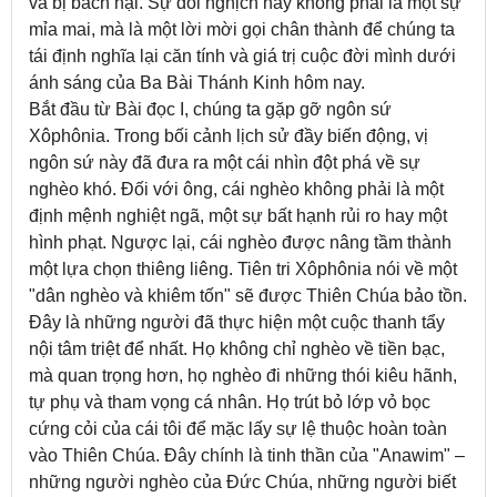
và bị bách hại. Sự đối nghịch này không phải là một sự
mỉa mai, mà là một lời mời gọi chân thành để chúng ta
tái định nghĩa lại căn tính và giá trị cuộc đời mình dưới
ánh sáng của Ba Bài Thánh Kinh hôm nay.
Bắt đầu từ Bài đọc I, chúng ta gặp gỡ ngôn sứ
Xôphônia. Trong bối cảnh lịch sử đầy biến động, vị
ngôn sứ này đã đưa ra một cái nhìn đột phá về sự
nghèo khó. Đối với ông, cái nghèo không phải là một
định mệnh nghiệt ngã, một sự bất hạnh rủi ro hay một
hình phạt. Ngược lại, cái nghèo được nâng tầm thành
một lựa chọn thiêng liêng. Tiên tri Xôphônia nói về một
"dân nghèo và khiêm tốn" sẽ được Thiên Chúa bảo tồn.
Đây là những người đã thực hiện một cuộc thanh tẩy
nội tâm triệt để nhất. Họ không chỉ nghèo về tiền bạc,
mà quan trọng hơn, họ nghèo đi những thói kiêu hãnh,
tự phụ và tham vọng cá nhân. Họ trút bỏ lớp vỏ bọc
cứng cỏi của cái tôi để mặc lấy sự lệ thuộc hoàn toàn
vào Thiên Chúa. Đây chính là tinh thần của "Anawim" –
những người nghèo của Đức Chúa, những người biết