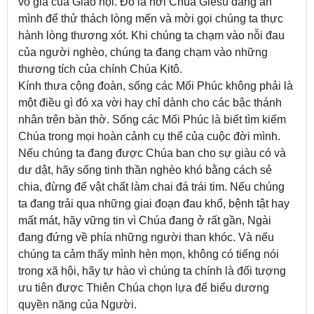
vô giá của Giáo hội. Đó là nơi Chúa Giêsu đang ẩn
mình để thử thách lòng mến và mời gọi chúng ta thực
hành lòng thương xót. Khi chúng ta chạm vào nỗi đau
của người nghèo, chúng ta đang chạm vào những
thương tích của chính Chúa Kitô.
Kính thưa cộng đoàn, sống các Mối Phúc không phải là
một điều gì đó xa vời hay chỉ dành cho các bậc thánh
nhân trên bàn thờ. Sống các Mối Phúc là biết tìm kiếm
Chúa trong mọi hoàn cảnh cụ thể của cuộc đời mình.
Nếu chúng ta đang được Chúa ban cho sự giàu có và
dư dật, hãy sống tinh thần nghèo khó bằng cách sẻ
chia, đừng để vật chất làm chai đá trái tim. Nếu chúng
ta đang trải qua những giai đoạn đau khổ, bệnh tật hay
mất mát, hãy vững tin vì Chúa đang ở rất gần, Ngài
đang đứng về phía những người than khóc. Và nếu
chúng ta cảm thấy mình hèn mọn, không có tiếng nói
trong xã hội, hãy tự hào vì chúng ta chính là đối tượng
ưu tiên được Thiên Chúa chọn lựa để biểu dương
quyền năng của Người.