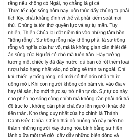
rằng nếu không có Ngài, họ chẳng là gì cả.
Thực tế cuộc sống hôm nay luôn thúc đẩy chúng ta phải
tích lũy, phải khẳng định vị thế và phải kiểm soát mọi
thứ. Chúng ta tôn thờ quyền lực và sự tự mãn. Tuy
nhiên, Thiên Chúa lại đặt niềm tin vào những tâm hồn
"trống rỗng". Sự trống rỗng này không phải là sự trống
rỗng vô nghĩa của hư vô, mà là không gian cần thiết để
ân sủng của Người có chỗ mà tuôn tràn. Hãy tưởng
tượng một chiếc ly đã đầy nước, dù bạn có rót thêm loại
rượu hảo hạng nhất vào, nó cũng sẽ tràn ra ngoài. Chỉ
khi chiếc ly trống rỗng, nó mới có thể đón nhận thức
uống mới. Khi con người không còn bám víu vào địa vị
hay tài sản, họ mới thực sự trở nên tự do. Sự tự do này
cho phép họ sống công chính mà không cần phải dối trá
để trục lợi, không cần phải chà đạp lên người khác để
tiến thân. Kho tàng duy nhất của họ chính là Thánh
Danh Đức Chúa. Chính thái độ buông bỏ này biến họ
thành những người xây dựng hòa bình bằng sự hiền
lành giữa một thế giới đầy dẫy những biến động và