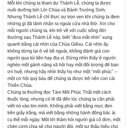
Mỗi khi chúng ta tham dự Thánh Lễ, chúng ta được
nuôi dưỡng bởi Lời Chúa và Bánh Trường Sinh.
Nhưng Thánh Lễ chỉ thực sự trọn vẹn khi chúng ta đem
những gì đã lãnh nhận ra ngoài cửa nhà thờ. Xin cho
mỗi người chúng ta, khi trở về với cuộc sống đời
thường sau Thánh Lễ này, biết "đưa mắt nhìn" xung
quanh bằng cái nhìn của Chúa Giêsu. Cái nhìn ấy
không dừng lại ở vẻ bề ngoài, không đánh giá con
người qua túi tiền hay địa vị. Đừng nhìn thấy ở người
nghèo một gánh nặng xã hội hay một đối tượng để ban
ơn huệ, nhưng hãy nhìn thấy họ như một "mối phúc" –
một cơ hội quý báu để chúng ta được trở nên con cái
Thiên Chúa.
Chúng ta thường đọc Tám Mối Phúc Thật một cách
thuộc lòng, nhưng có lẽ đã đến lúc chúng ta cần phải
viết nó vào tim mình. Không phải viết bằng mực đen
trên giấy trắng, mà viết bằng những hành động bác ái
cụ thể mỗi ngày. Một lời thăm hỏi người già cô đơn, một
chén cơm chia sẻ cho người đói, một sự thấu hiểu cho