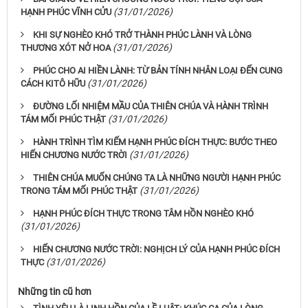
(31/01/2026)
HẠNH PHÚC VĨNH CỬU
KHI SỰ NGHÈO KHÓ TRỞ THÀNH PHÚC LÀNH VÀ LÒNG
(31/01/2026)
THƯƠNG XÓT NỞ HOA
PHÚC CHO AI HIỀN LÀNH: TỪ BẢN TÍNH NHÂN LOẠI ĐẾN CUNG
(31/01/2026)
CÁCH KITÔ HỮU
ĐƯỜNG LỐI NHIỆM MẦU CỦA THIÊN CHÚA VÀ HÀNH TRÌNH
(31/01/2026)
TÁM MỐI PHÚC THẬT
HÀNH TRÌNH TÌM KIẾM HẠNH PHÚC ĐÍCH THỰC: BƯỚC THEO
(31/01/2026)
HIẾN CHƯƠNG NƯỚC TRỜI
THIÊN CHÚA MUỐN CHÚNG TA LÀ NHỮNG NGƯỜI HẠNH PHÚC
(31/01/2026)
TRONG TÁM MỐI PHÚC THẬT
HẠNH PHÚC ĐÍCH THỰC TRONG TÂM HỒN NGHÈO KHÓ
(31/01/2026)
HIẾN CHƯƠNG NƯỚC TRỜI: NGHỊCH LÝ CỦA HẠNH PHÚC ĐÍCH
(31/01/2026)
THỰC
Những tin cũ hơn