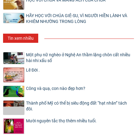
HỌC VỚI CHÚA VÀ MANG ÁCH CỦA CHÚA
HÃY HỌC VỚI CHÚA GIÊ-SU, VÌ NGƯỜI HIỀN LÀNH VÀ
KHIÊM NHƯỜNG TRONG LÒNG
Tin xem nhiều
Một phụ nữ nghèo ở Nghệ An thầm lặng chôn cất nhiều
hài nhi xấu số
Lẽ Đời .
Công và quạ, con nào đẹp hơn?
Thành phố Mỹ có thể bị siêu động đất “hạt nhân” tách
đôi.
Mười nguyên tắc thọ thêm nhiều tuổi.