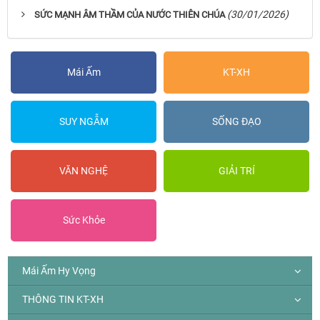
(30/01/2026)
SỨC MẠNH ÂM THẦM CỦA NƯỚC THIÊN CHÚA
Mái Ấm
KT-XH
SUY NGẪM
SỐNG ĐẠO
VĂN NGHỆ
GIẢI TRÍ
Sức Khỏe
Mái Ấm Hy Vọng
THÔNG TIN KT-XH