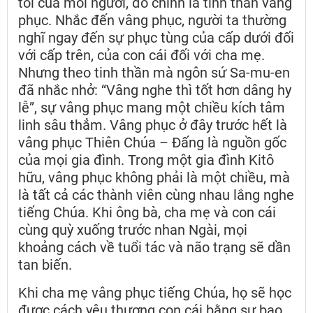
tôi của mỗi người, đó chính là tinh thần vâng
phục. Nhắc đến vâng phục, người ta thường
nghĩ ngay đến sự phục tùng của cấp dưới đối
với cấp trên, của con cái đối với cha mẹ.
Nhưng theo tinh thần mà ngôn sứ Sa-mu-en
đã nhắc nhở: “Vâng nghe thì tốt hơn dâng hy
lễ”, sự vâng phục mang một chiều kích tâm
linh sâu thẳm. Vâng phục ở đây trước hết là
vâng phục Thiên Chúa – Đấng là nguồn gốc
của mọi gia đình. Trong một gia đình Kitô
hữu, vâng phục không phải là một chiều, mà
là tất cả các thành viên cùng nhau lắng nghe
tiếng Chúa. Khi ông bà, cha mẹ và con cái
cùng quỳ xuống trước nhan Ngài, mọi
khoảng cách về tuổi tác và não trạng sẽ dần
tan biến.
Khi cha mẹ vâng phục tiếng Chúa, họ sẽ học
được cách yêu thương con cái bằng sự bao