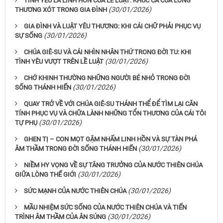
TÌNH YÊU LÀ LINH HỒN CỦA LỀ LUẬT: KHÚC CA CỦA LÒNG
(30/01/2026)
THƯƠNG XÓT TRONG GIA ĐÌNH
GIA ĐÌNH VÀ LUẬT YÊU THƯƠNG: KHI CÁI CHỮ PHẢI PHỤC VỤ
(30/01/2026)
SỰ SỐNG
CHÚA GIÊ-SU VÀ CÁI NHÌN NHÂN THỨ TRONG ĐỜI TU: KHI
(30/01/2026)
TÌNH YÊU VƯỢT TRÊN LỀ LUẬT
CHỚ KHINH THƯỜNG NHỮNG NGƯỜI BÉ NHỎ TRONG ĐỜI
(30/01/2026)
SỐNG THÁNH HIẾN
QUAY TRỞ VỀ VỚI CHÚA GIÊ-SU THÁNH THỂ ĐỂ TÌM LẠI CĂN
TÍNH PHỤC VỤ VÀ CHỮA LÀNH NHỮNG TỔN THƯƠNG CỦA CÁI TÔI
(30/01/2026)
TỰ PHỤ
GHEN TỊ – CON MỌT GẶM NHẤM LINH HỒN VÀ SỰ TÀN PHÁ
(30/01/2026)
ÂM THẦM TRONG ĐỜI SỐNG THÁNH HIẾN
NIỀM HY VỌNG VỀ SỰ TĂNG TRƯỞNG CỦA NƯỚC THIÊN CHÚA
(30/01/2026)
GIỮA LÒNG THẾ GIỚI
(30/01/2026)
SỨC MẠNH CỦA NƯỚC THIÊN CHÚA
MẦU NHIỆM SỨC SỐNG CỦA NƯỚC THIÊN CHÚA VÀ TIẾN
(30/01/2026)
TRÌNH ÂM THẦM CỦA ÂN SÚNG