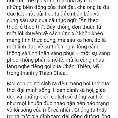
đối mặt. Để giữ vững mái nhà ấy trước
những biến động của thời đại, cha ông ta đã
đúc kết một bài học tu đức nhân bản vô
cùng sâu sắc qua câu tục ngữ: “Ăn theo
thuở, ở theo thì”. Đây không đơn thuần là
một lời khuyên về cách ứng xử khôn khéo
mang tính thực dụng, mà sâu xa hơn, đó là
một linh đạo về sự thích nghi, lòng cảm
thông và tinh thần vâng phục – một sự vâng
phục không phải là nô lệ, mà là cùng nhau
lắng nghe tiếng gọi của Chân, Thiện, Mỹ
trong thánh ý Thiên Chúa.
Mỗi con người sinh ra đều mang hơi thở của
thời đại mình sống. Hoàn cảnh xã hội, giáo
dục và những biến cố lịch sử đóng vai trò
như một khuôn đúc nhào nặn nên não trạng
và lối sống của mỗi cá nhân. Chúng ta thấy
trong một gia đình tam đại đồng đường, ông