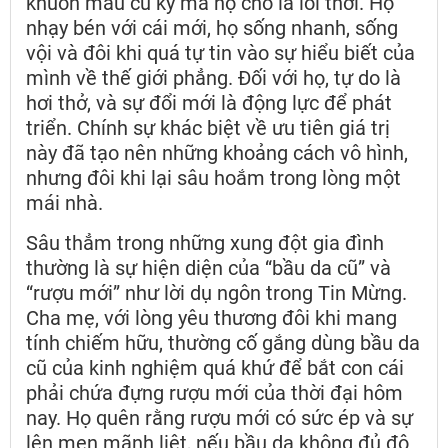
khuôn mẫu cũ kỹ mà họ cho là lỗi thời. Họ
nhạy bén với cái mới, họ sống nhanh, sống
vội và đôi khi quá tự tin vào sự hiểu biết của
mình về thế giới phẳng. Đối với họ, tự do là
hơi thở, và sự đổi mới là động lực để phát
triển. Chính sự khác biệt về ưu tiên giá trị
này đã tạo nên những khoảng cách vô hình,
nhưng đôi khi lại sâu hoắm trong lòng một
mái nhà.
Sâu thẳm trong những xung đột gia đình
thường là sự hiện diện của “bầu da cũ” và
“rượu mới” như lời dụ ngôn trong Tin Mừng.
Cha mẹ, với lòng yêu thương đôi khi mang
tính chiếm hữu, thường cố gắng dùng bầu da
cũ của kinh nghiệm quá khứ để bắt con cái
phải chứa đựng rượu mới của thời đại hôm
nay. Họ quên rằng rượu mới có sức ép và sự
lên men mãnh liệt, nếu bầu da không đủ độ