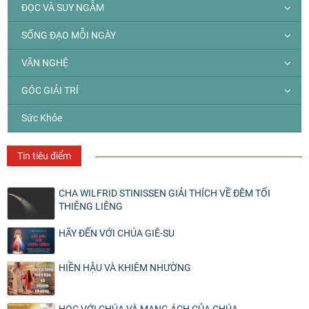
ĐỌC VÀ SUY NGẪM
SỐNG ĐẠO MỖI NGÀY
VĂN NGHỆ
GÓC GIẢI TRÍ
Sức Khỏe
Tin tiêu điểm
CHA WILFRID STINISSEN GIẢI THÍCH VỀ ĐÊM TỐI
THIÊNG LIÊNG
HÃY ĐẾN VỚI CHÚA GIÊ-SU
HIỀN HẬU VÀ KHIÊM NHƯỜNG