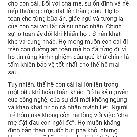
cho con cái. Đối với cha mẹ, sự ổn định và nề
nếp thường được đặt lên hàng đầu. Họ lo
toan cho từng bữa ăn, giấc ngủ và tương lai
của con cái với tất cả sự nhọc nhằn. Chính
sự lo toan ấy đôi khi khiến họ trở nên khắt
khe và cứng nhắc. Họ mong muốn con cái đi
trên con đường an toàn mà họ đã từng đi, vì
họ tin rằng kinh nghiệm của quá khứ chính là
tấm khiên bảo vệ tốt nhất cho thế hệ mai
sau.
Tuy nhiên, thế hệ con cái lại lớn lên trong
một bầu khí hoàn toàn khác. Đó là kỷ nguyên
của công nghệ, của sự đổi mới không ngừng
và khao khát tự do cá nhân mãnh liệt. Người
trẻ hôm nay không còn hài lòng với việc “cha
mẹ đặt đâu con ngồi đó”. Họ muốn khẳng
định bản thân, muốn bứt phá khỏi những