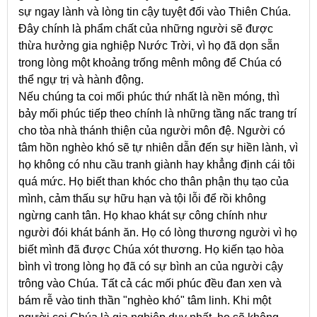
sự ngay lành và lòng tin cậy tuyệt đối vào Thiên Chúa.
Đây chính là phẩm chất của những người sẽ được
thừa hưởng gia nghiệp Nước Trời, vì họ đã dọn sẵn
trong lòng một khoảng trống mênh mông để Chúa có
thể ngự trị và hành động.
Nếu chúng ta coi mối phúc thứ nhất là nền móng, thì
bảy mối phúc tiếp theo chính là những tầng nấc trang trí
cho tòa nhà thánh thiện của người môn đệ. Người có
tâm hồn nghèo khó sẽ tự nhiên dẫn đến sự hiền lành, vì
họ không có nhu cầu tranh giành hay khẳng định cái tôi
quá mức. Họ biết than khóc cho thân phận thụ tạo của
mình, cảm thấu sự hữu hạn và tội lỗi để rồi không
ngừng canh tân. Họ khao khát sự công chính như
người đói khát bánh ăn. Họ có lòng thương người vì họ
biết mình đã được Chúa xót thương. Họ kiến tạo hòa
bình vì trong lòng họ đã có sự bình an của người cậy
trông vào Chúa. Tất cả các mối phúc đều đan xen và
bám rễ vào tinh thần "nghèo khó" tâm linh. Khi một