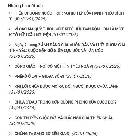
Những tin mới hơn
HIẾN CHƯƠNG NƯỚC TRỜI: NGHỊCH LÝ CỦA HẠNH PHÚC ĐÍCH
(31/01/2026)
THỰC
VÌ SAO MA QUỶ THÍCH MỘT KITÔ HỮU BẬN RỘN HƠN LÀ MỘT
(31/01/2026)
KITÔ HỮU CẦU NGUYỆN
Ngày 2 tháng 2 ÁNH SÁNG CỦA MUÔN DÂN VÀ LƯỠI GƯƠM CỦA
TÌNH YÊU: CUỘC GẶP GỠ GIỮA CỰU ƯỚC VÀ TÂN ƯỚC
(31/01/2026)
(31/01/2026)
CÔNG GIÁO – NƠI CÓ MỘT TÌNH YÊU NGÃ VỊ
(31/01/2026)
PHÊRÔ Ở LẠI – GIUĐA BỎ ĐI
KHI LỜI CHÚA ĐƯỢC MỞ RA, ĐỜI NGƯỜI ĐƯỢC CHỮA LÀNH
(31/01/2026)
CHÚA Ở ĐÂU TRONG CƠN CUỒNG PHONG CỦA CUỘC ĐỜI?
(31/01/2026)
CON THUYỀN CUỘC ĐỜI VÀ GIẤC NGỦ CỦA THIÊN CHÚA
(31/01/2026)
(31/01/2026)
CHÚNG TA SANG BỜ BÊN KIA ĐI