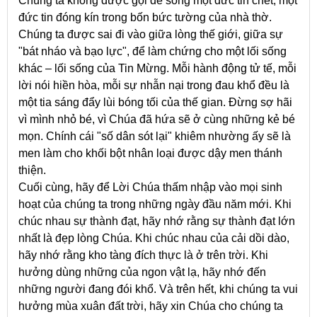
Chúng ta không được gọi để sống một đức tin chết, một
đức tin đóng kín trong bốn bức tường của nhà thờ.
Chúng ta được sai đi vào giữa lòng thế giới, giữa sự
"bát nháo và bạo lực", để làm chứng cho một lối sống
khác – lối sống của Tin Mừng. Mỗi hành động tử tế, mỗi
lời nói hiền hòa, mỗi sự nhẫn nại trong đau khổ đều là
một tia sáng đẩy lùi bóng tối của thế gian. Đừng sợ hãi
vì mình nhỏ bé, vì Chúa đã hứa sẽ ở cùng những kẻ bé
mọn. Chính cái "số dân sót lại" khiêm nhường ấy sẽ là
men làm cho khối bột nhân loại được dậy men thánh
thiện.
Cuối cùng, hãy để Lời Chúa thấm nhập vào mọi sinh
hoạt của chúng ta trong những ngày đầu năm mới. Khi
chúc nhau sự thành đạt, hãy nhớ rằng sự thành đạt lớn
nhất là đẹp lòng Chúa. Khi chúc nhau của cải dồi dào,
hãy nhớ rằng kho tàng đích thực là ở trên trời. Khi
hưởng dùng những của ngon vật lạ, hãy nhớ đến
những người đang đói khổ. Và trên hết, khi chúng ta vui
hưởng mùa xuân đất trời, hãy xin Chúa cho chúng ta