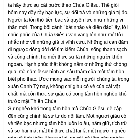
ta hãy thực sự cất bước theo Chúa Giêsu. Thế giới
hôm nay đầy rẫy bạo lực, sự dối trá và những giá trị ảo.
Người ta tôn thờ tiền bạc và quyền lực như những vị
thần mới. Trong bối cảnh "bát nháo và điên đảo" ấy, lời
chúc phúc của Chúa Giêsu vẫn vang lên như một lời
nhắc nhở về những giá trị vĩnh cửu. Những ai can đảm
đi ngược dòng đời để tìm kiếm Chúa, sống thanh sạch
và công chính, họ mới thực sự là những người khôn
ngoan. Hạnh phúc thật không nằm ở những thứ chóng
qua, mà nằm ở sự bình an sâu thẳm của một tâm hồn
biết phó thác. Ước mong sao mỗi người chúng ta, trong
xuân Canh Tý này, không chỉ giàu có về của cải vật
chất, mà còn thực sự giàu có trong tâm hồn nghèo khó
trước mặt Thiên Chúa.
Sự nghèo khó trong tâm hồn mà Chúa Giêsu đề cập
đến cũng chính là sự tự do nội tâm. Một người giàu có
về tiền bạc nhưng tâm hồn luôn lo âu, nắm giữ, tích trữ
và sợ hãi mất mát thì thực chất lại là một người nghèo