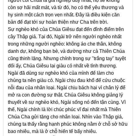
người coi Chúa là gia nghiệp duy nhất, họ sẽ không
còn sợ hãi mất mát, và từ đó, họ có thể yêu thương và
hy sinh một cách trọn vẹn nhất. Đây là điều kiện căn
bản để đạt tới sự hoàn thiện như Cha trên trời.
Sự nghèo khó của Chúa Giêsu đạt đến đỉnh điểm trên
cây Thập giá. Tại đó, Ngài trở nên người nghèo nhất
trong những người nghèo: không áo che thân, không
danh dự, không bạn bè, và dường như cả Thiên Chúa
cũng thinh lặng. Nhưng chính trong sự "trắng tay" tuyệt
đối ấy, Chúa Giêsu lại giàu có nhất về tình thương.
Ngài đã dùng sự nghèo khó của mình để làm cho
chúng ta nên giàu có. Ngài chịu đau khổ để cứu chuộc
nỗi đau của nhân loại. Ngài chịu bách hại vì chân lý để
mở ra con đường sự thật. Chúa Giêsu không giảng lý
thuyết về sự nghèo khó, Ngài sống nó đến tận cùng. Vì
thế, Ngài chính là lời chúc phúc vĩ đại nhất mà Thiên
Chúa Cha gửi tặng cho nhân loại. Nhìn vào Thập giá,
chúng ta thấy rằng hạnh phúc không nằm ở chỗ sở hữu
bao nhiêu, mà là ở chỗ hiến tế bấy nhiêu.