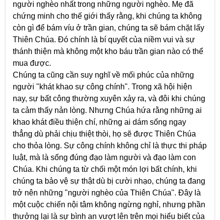
người nghèo nhất trong những người nghèo. Mẹ đã
chứng minh cho thế giới thấy rằng, khi chúng ta không
còn gì để bám víu ở trần gian, chúng ta sẽ bám chặt lấy
Thiên Chúa. Đó chính là bí quyết của niềm vui và sự
thánh thiện mà không một kho báu trần gian nào có thể
mua được.
Chúng ta cũng cần suy nghĩ về mối phúc của những
người "khát khao sự công chính". Trong xã hội hiện
nay, sự bất công thường xuyên xảy ra, và đôi khi chúng
ta cảm thấy nản lòng. Nhưng Chúa hứa rằng những ai
khao khát điều thiện chí, những ai dám sống ngay
thẳng dù phải chịu thiệt thòi, họ sẽ được Thiên Chúa
cho thỏa lòng. Sự công chính không chỉ là thực thi pháp
luật, mà là sống đúng đạo làm người và đạo làm con
Chúa. Khi chúng ta từ chối một món lợi bất chính, khi
chúng ta bảo vệ sự thật dù bị cười nhạo, chúng ta đang
trở nên những "người nghèo của Thiên Chúa". Đây là
một cuộc chiến nội tâm không ngừng nghỉ, nhưng phần
thưởng lại là sự bình an vượt lên trên mọi hiểu biết của