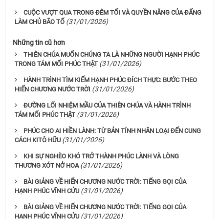
CUỘC VƯỢT QUA TRONG ĐÊM TỐI VÀ QUYỀN NĂNG CỦA ĐẤNG
(31/01/2026)
LÀM CHỦ BÃO TỐ
Những tin cũ hơn
THIÊN CHÚA MUỐN CHÚNG TA LÀ NHỮNG NGƯỜI HẠNH PHÚC
(31/01/2026)
TRONG TÁM MỐI PHÚC THẬT
HÀNH TRÌNH TÌM KIẾM HẠNH PHÚC ĐÍCH THỰC: BƯỚC THEO
(31/01/2026)
HIẾN CHƯƠNG NƯỚC TRỜI
ĐƯỜNG LỐI NHIỆM MẦU CỦA THIÊN CHÚA VÀ HÀNH TRÌNH
(31/01/2026)
TÁM MỐI PHÚC THẬT
PHÚC CHO AI HIỀN LÀNH: TỪ BẢN TÍNH NHÂN LOẠI ĐẾN CUNG
(31/01/2026)
CÁCH KITÔ HỮU
KHI SỰ NGHÈO KHÓ TRỞ THÀNH PHÚC LÀNH VÀ LÒNG
(31/01/2026)
THƯƠNG XÓT NỞ HOA
BÀI GIẢNG VỀ HIẾN CHƯƠNG NƯỚC TRỜI: TIẾNG GỌI CỦA
(31/01/2026)
HẠNH PHÚC VĨNH CỬU
BÀI GIẢNG VỀ HIẾN CHƯƠNG NƯỚC TRỜI: TIẾNG GỌI CỦA
(31/01/2026)
HẠNH PHÚC VĨNH CỬU