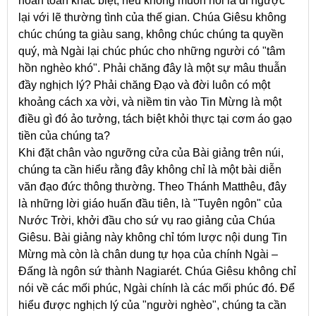
hoàn toàn khác biệt, nếu không muốn nói là đi ngược
lại với lẽ thường tình của thế gian. Chúa Giêsu không
chúc chúng ta giàu sang, không chúc chúng ta quyền
quý, mà Ngài lại chúc phúc cho những người có "tâm
hồn nghèo khó". Phải chăng đây là một sự mâu thuẫn
đầy nghịch lý? Phải chăng Đạo và đời luôn có một
khoảng cách xa vời, và niềm tin vào Tin Mừng là một
điều gì đó ảo tưởng, tách biệt khỏi thực tại cơm áo gạo
tiền của chúng ta?
Khi đặt chân vào ngưỡng cửa của Bài giảng trên núi,
chúng ta cần hiểu rằng đây không chỉ là một bài diễn
văn đạo đức thông thường. Theo Thánh Matthêu, đây
là những lời giáo huấn đầu tiên, là "Tuyên ngôn" của
Nước Trời, khởi đầu cho sứ vụ rao giảng của Chúa
Giêsu. Bài giảng này không chỉ tóm lược nội dung Tin
Mừng mà còn là chân dung tự họa của chính Ngài –
Đấng là ngôn sứ thành Nagiarét. Chúa Giêsu không chỉ
nói về các mối phúc, Ngài chính là các mối phúc đó. Để
hiểu được nghịch lý của "người nghèo", chúng ta cần