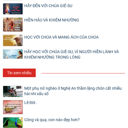
HÃY ĐẾN VỚI CHÚA GIÊ-SU
HIỀN HẬU VÀ KHIÊM NHƯỜNG
HỌC VỚI CHÚA VÀ MANG ÁCH CỦA CHÚA
HÃY HỌC VỚI CHÚA GIÊ-SU, VÌ NGƯỜI HIỀN LÀNH VÀ
KHIÊM NHƯỜNG TRONG LÒNG
Tin xem nhiều
Một phụ nữ nghèo ở Nghệ An thầm lặng chôn cất nhiều
hài nhi xấu số
Lẽ Đời .
Công và quạ, con nào đẹp hơn?