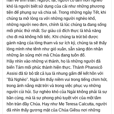
nàn về tinh thần. Ngược lại, người có tâm hồn nghèo
khó là người biết sử dụng của cải như những phương
tiện để phụng sự và chia sẻ. Trong những ngày Tết, khi
chúng ta mở lòng ra với những người nghèo khổ,
những người neo đơn, chính là lúc chúng ta đang sống
mối phúc thứ nhất. Sự giàu có đích thực là khả năng
cho đi mà không hối tiếc. Khi chúng ta trút bỏ được
gánh nặng của lòng tham và sự ích kỷ, chúng ta sẽ thấy
lòng mình nhẹ tênh như gió xuân, sẵn sàng đón nhận
những ân sủng mới mà Chúa đang tuôn đổ.
Hãy nhìn vào những vị thánh, họ là những người đã
biến Tám mối phúc thành hiện thực. Thánh Phanxicô
Assisi đã từ bỏ tất cả lụa là nhung gấm để kết hôn với
"Bà Nghèo". Ngài tìm thấy niềm vui trong tiếng chim hót,
trong ánh nắng mặt trời và trong việc phục vụ những
người cùi hủi. Sự nghèo khó của Ngài không phải là sự
bần cùng, mà là sự phong phú tuyệt vời của một tâm
hồn tràn đầy Chúa. Hay như Mẹ Teresa Calcutta, người
đã nhìn thấy gương mặt của Chúa Giêsu nơi những