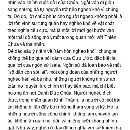
nhìn vào chính cuộc đời của Chúa. Ngài vốn dĩ giàu
sang nhưng đã tự nguyện trở nên nghèo khó vì chúng
ta. Do đó, lời chúc phúc cho người nghèo không phải là
lời tôn vinh sự túng quẫn hay nghèo khổ về vật chất
theo nghĩa tiêu cực, mà là một lời mời gọi bước vào
một thái độ sống mới, một tương quan mới với Thiên
Chúa và tha nhân.
Để đào sâu ý niệm về "tâm hồn nghèo khó", chúng ta
không thể bỏ qua bối cảnh của Cựu Ước, đặc biệt là
qua lời của ngôn sứ Isaia. Ngôn sứ đã loan báo về một
"số dân còn sót lại", một cộng đoàn của những người
nghèo hèn và bé nhỏ, những người không tìm sự an
toàn nơi quyền lực chính trị hay tiền bạc, mà chỉ biết
nương ẩn nơi Danh Đức Chúa. Người nghèo đích
thực, trong nhãn quan Kinh Thánh, là người có một trái
tim không bị lấp đầy bởi những tham vọng vị kỷ. Họ là
những người sống công chính, không làm chuyện tàn
ác, không ăn gian nói dối, và miệng lưỡi không phỉnh
gạt. Như vậy, nghèo ở đây đồng nghĩa với sự khiêm hạ,