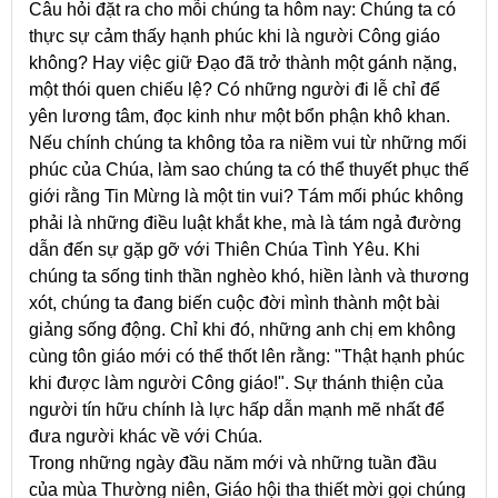
Câu hỏi đặt ra cho mỗi chúng ta hôm nay: Chúng ta có
thực sự cảm thấy hạnh phúc khi là người Công giáo
không? Hay việc giữ Đạo đã trở thành một gánh nặng,
một thói quen chiếu lệ? Có những người đi lễ chỉ để
yên lương tâm, đọc kinh như một bổn phận khô khan.
Nếu chính chúng ta không tỏa ra niềm vui từ những mối
phúc của Chúa, làm sao chúng ta có thể thuyết phục thế
giới rằng Tin Mừng là một tin vui? Tám mối phúc không
phải là những điều luật khắt khe, mà là tám ngả đường
dẫn đến sự gặp gỡ với Thiên Chúa Tình Yêu. Khi
chúng ta sống tinh thần nghèo khó, hiền lành và thương
xót, chúng ta đang biến cuộc đời mình thành một bài
giảng sống động. Chỉ khi đó, những anh chị em không
cùng tôn giáo mới có thể thốt lên rằng: "Thật hạnh phúc
khi được làm người Công giáo!". Sự thánh thiện của
người tín hữu chính là lực hấp dẫn mạnh mẽ nhất để
đưa người khác về với Chúa.
Trong những ngày đầu năm mới và những tuần đầu
của mùa Thường niên, Giáo hội tha thiết mời gọi chúng