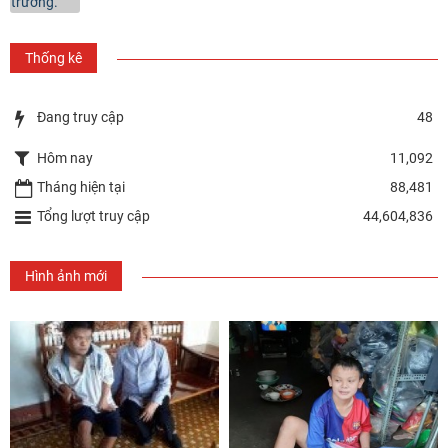
Thống kê
Đang truy cập
48
Hôm nay
11,092
Tháng hiện tại
88,481
Tổng lượt truy cập
44,604,836
Hình ảnh mới