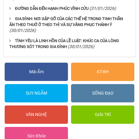
(31/01/2026)
ĐƯỜNG DẪN ĐẾN HẠNH PHÚC VĨNH CỬU
GIA ĐÌNH: NƠI GẶP GỠ CỦA CÁC THẾ HỆ TRONG TINH THẦN
ĂN THEO THUỞ Ở THEO THÌ VÀ SỰ VÂNG PHỤC THÁNH Ý
(30/01/2026)
TÌNH YÊU LÀ LINH HỒN CỦA LỀ LUẬT: KHÚC CA CỦA LÒNG
(30/01/2026)
THƯƠNG XÓT TRONG GIA ĐÌNH
Mái Ấm
KT-XH
SUY NGẪM
SỐNG ĐẠO
VĂN NGHỆ
GIẢI TRÍ
Sức Khỏe