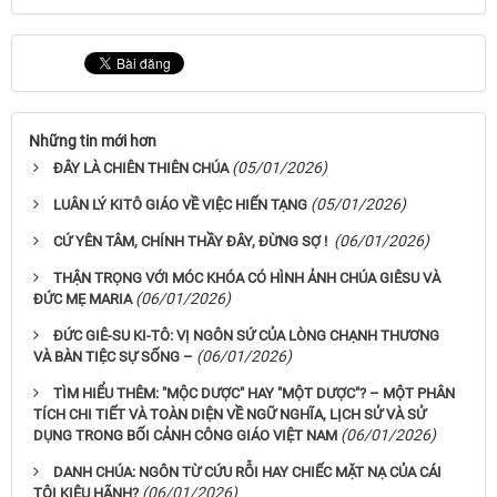
Những tin mới hơn
(05/01/2026)
ĐÂY LÀ CHIÊN THIÊN CHÚA
(05/01/2026)
LUÂN LÝ KITÔ GIÁO VỀ VIỆC HIẾN TẠNG
(06/01/2026)
CỨ YÊN TÂM, CHÍNH THẦY ĐÂY, ĐỪNG SỢ !
THẬN TRỌNG VỚI MÓC KHÓA CÓ HÌNH ẢNH CHÚA GIÊSU VÀ
(06/01/2026)
ĐỨC MẸ MARIA
ĐỨC GIÊ-SU KI-TÔ: VỊ NGÔN SỨ CỦA LÒNG CHẠNH THƯƠNG
(06/01/2026)
VÀ BÀN TIỆC SỰ SỐNG –
TÌM HIỂU THÊM: "MỘC DƯỢC" HAY "MỘT DƯỢC"? – MỘT PHÂN
TÍCH CHI TIẾT VÀ TOÀN DIỆN VỀ NGỮ NGHĨA, LỊCH SỬ VÀ SỬ
(06/01/2026)
DỤNG TRONG BỐI CẢNH CÔNG GIÁO VIỆT NAM
DANH CHÚA: NGÔN TỪ CỨU RỖI HAY CHIẾC MẶT NẠ CỦA CÁI
(06/01/2026)
TÔI KIÊU HÃNH?