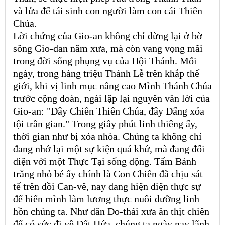
và lửa để tái sinh con người làm con cái Thiên
Chúa.
Lời chứng của Gio-an không chỉ dừng lại ở bờ
sông Gio-đan năm xưa, mà còn vang vọng mãi
trong đời sống phụng vụ của Hội Thánh. Mỗi
ngày, trong hàng triệu Thánh Lễ trên khắp thế
giới, khi vị linh mục nâng cao Mình Thánh Chúa
trước cộng đoàn, ngài lặp lại nguyên văn lời của
Gio-an: "Đây Chiên Thiên Chúa, đây Đấng xóa
tội trần gian." Trong giây phút linh thiêng ấy,
thời gian như bị xóa nhòa. Chúng ta không chỉ
đang nhớ lại một sự kiện quá khứ, mà đang đối
diện với một Thực Tại sống động. Tấm Bánh
trắng nhỏ bé ấy chính là Con Chiên đã chịu sát
tế trên đồi Can-vê, nay đang hiện diện thực sự
để hiến mình làm lương thực nuôi dưỡng linh
hồn chúng ta. Như dân Do-thái xưa ăn thịt chiên
để có sức đi về Đất Hứa, chúng ta ngày nay lãnh