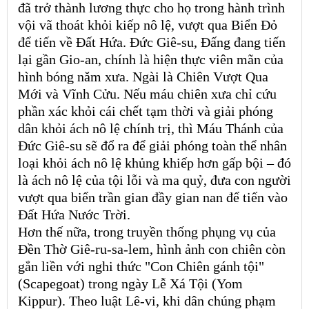
đã trở thành lương thực cho họ trong hành trình
vội vã thoát khỏi kiếp nô lệ, vượt qua Biển Đỏ
để tiến về Đất Hứa. Đức Giê-su, Đấng đang tiến
lại gần Gio-an, chính là hiện thực viên mãn của
hình bóng năm xưa. Ngài là Chiên Vượt Qua
Mới và Vĩnh Cửu. Nếu máu chiên xưa chỉ cứu
phần xác khỏi cái chết tạm thời và giải phóng
dân khỏi ách nô lệ chính trị, thì Máu Thánh của
Đức Giê-su sẽ đổ ra để giải phóng toàn thể nhân
loại khỏi ách nô lệ khủng khiếp hơn gấp bội – đó
là ách nô lệ của tội lỗi và ma quỷ, đưa con người
vượt qua biển trần gian đầy gian nan để tiến vào
Đất Hứa Nước Trời.
Hơn thế nữa, trong truyền thống phụng vụ của
Đền Thờ Giê-ru-sa-lem, hình ảnh con chiên còn
gắn liền với nghi thức "Con Chiên gánh tội"
(Scapegoat) trong ngày Lễ Xá Tội (Yom
Kippur). Theo luật Lê-vi, khi dân chúng phạm