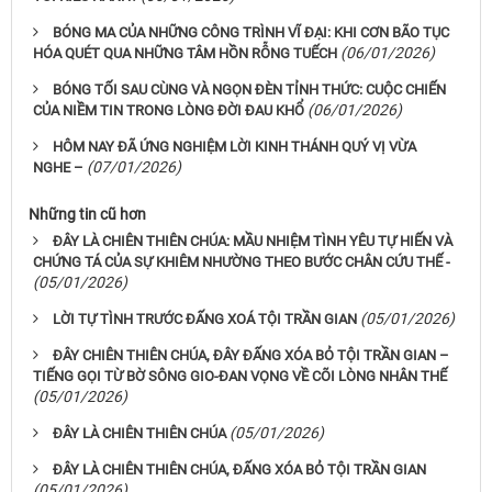
BÓNG MA CỦA NHỮNG CÔNG TRÌNH VĨ ĐẠI: KHI CƠN BÃO TỤC
(06/01/2026)
HÓA QUÉT QUA NHỮNG TÂM HỒN RỖNG TUẾCH
BÓNG TỐI SAU CÙNG VÀ NGỌN ĐÈN TỈNH THỨC: CUỘC CHIẾN
(06/01/2026)
CỦA NIỀM TIN TRONG LÒNG ĐỜI ĐAU KHỔ
HÔM NAY ĐÃ ỨNG NGHIỆM LỜI KINH THÁNH QUÝ VỊ VỪA
(07/01/2026)
NGHE –
Những tin cũ hơn
ĐÂY LÀ CHIÊN THIÊN CHÚA: MẦU NHIỆM TÌNH YÊU TỰ HIẾN VÀ
CHỨNG TÁ CỦA SỰ KHIÊM NHƯỜNG THEO BƯỚC CHÂN CỨU THẾ -
(05/01/2026)
(05/01/2026)
LỜI TỰ TÌNH TRƯỚC ĐẤNG XOÁ TỘI TRẦN GIAN
ĐÂY CHIÊN THIÊN CHÚA, ĐÂY ĐẤNG XÓA BỎ TỘI TRẦN GIAN –
TIẾNG GỌI TỪ BỜ SÔNG GIO-ĐAN VỌNG VỀ CÕI LÒNG NHÂN THẾ
(05/01/2026)
(05/01/2026)
ĐÂY LÀ CHIÊN THIÊN CHÚA
ĐÂY LÀ CHIÊN THIÊN CHÚA, ĐẤNG XÓA BỎ TỘI TRẦN GIAN
(05/01/2026)