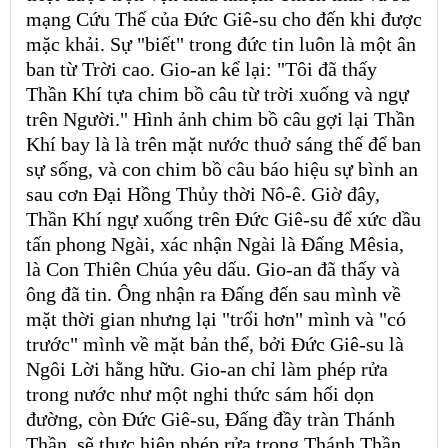
mạng Cứu Thế của Đức Giê-su cho đến khi được
mặc khải. Sự "biết" trong đức tin luôn là một ân
ban từ Trời cao. Gio-an kể lại: "Tôi đã thấy
Thần Khí tựa chim bồ câu từ trời xuống và ngự
trên Người." Hình ảnh chim bồ câu gợi lại Thần
Khí bay là là trên mặt nước thuở sáng thế để ban
sự sống, và con chim bồ câu báo hiệu sự bình an
sau cơn Đại Hồng Thủy thời Nô-ê. Giờ đây,
Thần Khí ngự xuống trên Đức Giê-su để xức dầu
tấn phong Ngài, xác nhận Ngài là Đấng Mêsia,
là Con Thiên Chúa yêu dấu. Gio-an đã thấy và
ông đã tin. Ông nhận ra Đấng đến sau mình về
mặt thời gian nhưng lại "trổi hơn" mình và "có
trước" mình về mặt bản thể, bởi Đức Giê-su là
Ngôi Lời hằng hữu. Gio-an chỉ làm phép rửa
trong nước như một nghi thức sám hối dọn
đường, còn Đức Giê-su, Đấng đầy tràn Thánh
Thần, sẽ thực hiện phép rửa trong Thánh Thần