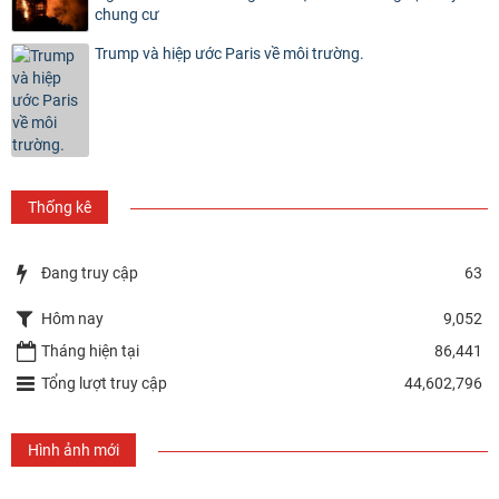
chung cư
Trump và hiệp ước Paris về môi trường.
Thống kê
Đang truy cập
63
Hôm nay
9,052
Tháng hiện tại
86,441
Tổng lượt truy cập
44,602,796
Hình ảnh mới