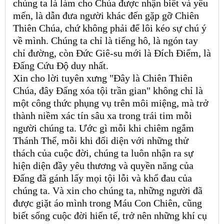
chúng ta là làm cho Chúa được nhận biết và yêu
mến, là dẫn đưa người khác đến gặp gỡ Chiên
Thiên Chúa, chứ không phải để lôi kéo sự chú ý
về mình. Chúng ta chỉ là tiếng hô, là ngón tay
chỉ đường, còn Đức Giê-su mới là Đích Điểm, là
Đấng Cứu Độ duy nhất.
Xin cho lời tuyên xưng "Đây là Chiên Thiên
Chúa, đây Đấng xóa tội trần gian" không chỉ là
một công thức phụng vụ trên môi miệng, mà trở
thành niềm xác tín sâu xa trong trái tim mỗi
người chúng ta. Ước gì mỗi khi chiêm ngắm
Thánh Thể, mỗi khi đối diện với những thử
thách của cuộc đời, chúng ta luôn nhận ra sự
hiện diện đầy yêu thương và quyền năng của
Đấng đã gánh lấy mọi tội lỗi và khổ đau của
chúng ta. Và xin cho chúng ta, những người đã
được giặt áo mình trong Máu Con Chiên, cũng
biết sống cuộc đời hiến tế, trở nên những khí cụ