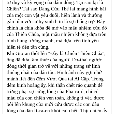
tư duy và kỳ vọng của đám đông. Tại sao lại là
Chiên? Tại sao Đấng Cứu Thế lại mang hình hài
của một con vật yếu đuối, hiền lành và thường
gắn liền với sự hy sinh hơn là sự thống trị? Đây
chính là chìa khóa để mở vào mầu nhiệm cứu độ
của Thiên Chúa, một mầu nhiệm không dựa trên
binh hùng tướng mạnh, mà dựa trên tình yêu
hiến tế đến tận cùng.
Khi Gio-an thốt lên "Đây là Chiên Thiên Chúa",
ông đã đưa tâm thức của người Do-thái ngược
dòng thời gian trở về với những trang sử linh
thiêng nhất của dân tộc. Hình ảnh này gợi nhớ
mãnh liệt đến đêm Vượt Qua tại Ai Cập. Trong
đêm kinh hoàng ấy, khi thần chết rảo quanh để
trừng phạt sự cứng lòng của Pha-ra-ô, chỉ có
máu của con chiên vẹn toàn, không tì vết, được
bôi lên khung cửa mới cứu được các con đầu
lòng của dân Ít-ra-en khỏi cái chết. Thịt chiên ấy