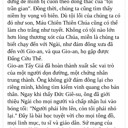
đừng để mình bị cuốn theo dòng thác của "tội
trần gian". Đồng thời, chúng ta cũng tìm thấy
niềm hy vọng vô biên. Dù tội lỗi của chúng ta có
đỏ như son, Máu Chiên Thiên Chúa cũng có thể
làm cho trắng như tuyết. Không có tội nào lớn
hơn lòng thương xót của Chúa, miễn là chúng ta
biết chạy đến với Ngài, như đám đông xưa đã
đến với Gio-an, và qua Gio-an, họ gặp được
Đấng Cứu Thế.
Gio-an Tẩy Giả đã hoàn thành xuất sắc vai trò
của một người dọn đường, một chứng nhân
trung thành. Ông không giữ đám đông lại cho
riêng mình, không tìm kiếm vinh quang cho bản
thân. Ngay khi thấy Đức Giê-su, ông đã giới
thiệu Ngài cho mọi người và chấp nhận lui vào
bóng tối: "Người phải lớn lên, còn tôi phải nhỏ
lại." Đây là bài học tuyệt vời cho mọi tông đồ,
mọi linh mục, tu sĩ và giáo dân. Sứ mạng của