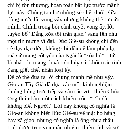
chí bị tổn thương, hoàn toàn bất lực trước mãnh
lực này. Chúng ta như những kẻ chết đuối giữa
dòng nước lũ, vùng vẫy nhưng không thể tự cứu
mình. Chính trong bối cảnh tuyệt vọng ấy, lời
tuyên bố "Đấng xóa tội trần gian" vang lên như
một tin mừng vĩ đại. Đức Giê-su không chỉ đến
để dạy đạo đức, không chỉ đến để làm phép lạ,
mà sứ mạng cốt yếu của Ngài là "xóa bỏ" – tức
là nhấc đi, mang đi và tiêu hủy cái khối u ác tính
đang giết chết nhân loại ấy.
Để có thể đưa ra lời chứng mạnh mẽ như vậy,
Gio-an Tẩy Giả đã dựa vào một kinh nghiệm
thiêng liêng trực tiếp và sâu sắc với Thiên Chúa.
Ông thú nhận một cách khiêm tốn: "Tôi đã
không biết Người." Lời này không có nghĩa là
Gio-an không biết Đức Giê-su về mặt họ hàng
hay xã giao, nhưng có nghĩa là ông chưa thấu
triệt được trọn vẹn mầu nhiệm Thiên tính và sứ