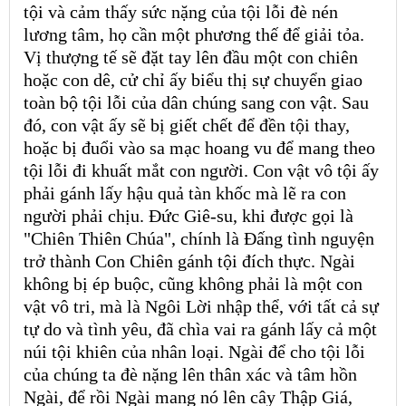
tội và cảm thấy sức nặng của tội lỗi đè nén
lương tâm, họ cần một phương thế để giải tỏa.
Vị thượng tế sẽ đặt tay lên đầu một con chiên
hoặc con dê, cử chỉ ấy biểu thị sự chuyển giao
toàn bộ tội lỗi của dân chúng sang con vật. Sau
đó, con vật ấy sẽ bị giết chết để đền tội thay,
hoặc bị đuổi vào sa mạc hoang vu để mang theo
tội lỗi đi khuất mắt con người. Con vật vô tội ấy
phải gánh lấy hậu quả tàn khốc mà lẽ ra con
người phải chịu. Đức Giê-su, khi được gọi là
"Chiên Thiên Chúa", chính là Đấng tình nguyện
trở thành Con Chiên gánh tội đích thực. Ngài
không bị ép buộc, cũng không phải là một con
vật vô tri, mà là Ngôi Lời nhập thể, với tất cả sự
tự do và tình yêu, đã chìa vai ra gánh lấy cả một
núi tội khiên của nhân loại. Ngài để cho tội lỗi
của chúng ta đè nặng lên thân xác và tâm hồn
Ngài, để rồi Ngài mang nó lên cây Thập Giá,