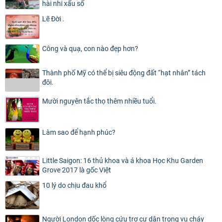
hài nhi xấu số
Lẽ Đời .
Công và quạ, con nào đẹp hơn?
Thành phố Mỹ có thể bị siêu động đất “hạt nhân” tách
đôi.
Mười nguyên tắc thọ thêm nhiều tuổi.
Làm sao để hạnh phúc?
Little Saigon: 16 thủ khoa và á khoa Học Khu Garden
Grove 2017 là gốc Việt
10 lý do chịu đau khổ
Người London dốc lòng cứu trợ cư dân trong vụ cháy