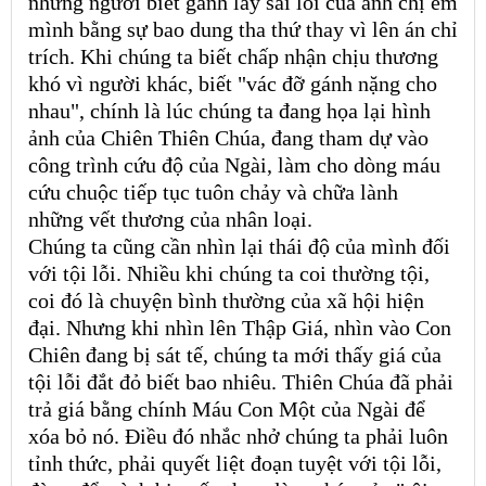
những người biết gánh lấy sai lỗi của anh chị em
mình bằng sự bao dung tha thứ thay vì lên án chỉ
trích. Khi chúng ta biết chấp nhận chịu thương
khó vì người khác, biết "vác đỡ gánh nặng cho
nhau", chính là lúc chúng ta đang họa lại hình
ảnh của Chiên Thiên Chúa, đang tham dự vào
công trình cứu độ của Ngài, làm cho dòng máu
cứu chuộc tiếp tục tuôn chảy và chữa lành
những vết thương của nhân loại.
Chúng ta cũng cần nhìn lại thái độ của mình đối
với tội lỗi. Nhiều khi chúng ta coi thường tội,
coi đó là chuyện bình thường của xã hội hiện
đại. Nhưng khi nhìn lên Thập Giá, nhìn vào Con
Chiên đang bị sát tế, chúng ta mới thấy giá của
tội lỗi đắt đỏ biết bao nhiêu. Thiên Chúa đã phải
trả giá bằng chính Máu Con Một của Ngài để
xóa bỏ nó. Điều đó nhắc nhở chúng ta phải luôn
tỉnh thức, phải quyết liệt đoạn tuyệt với tội lỗi,