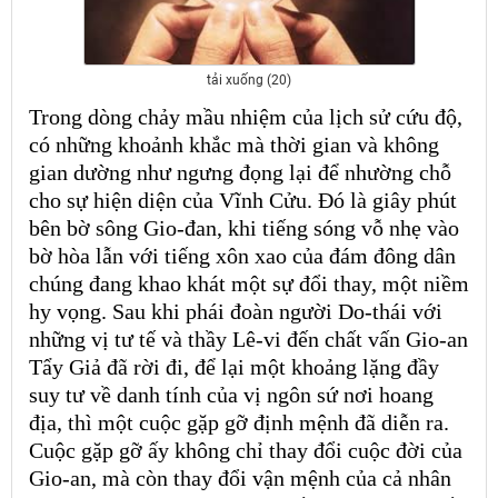
tải xuống (20)
Trong dòng chảy mầu nhiệm của lịch sử cứu độ,
có những khoảnh khắc mà thời gian và không
gian dường như ngưng đọng lại để nhường chỗ
cho sự hiện diện của Vĩnh Cửu. Đó là giây phút
bên bờ sông Gio-đan, khi tiếng sóng vỗ nhẹ vào
bờ hòa lẫn với tiếng xôn xao của đám đông dân
chúng đang khao khát một sự đổi thay, một niềm
hy vọng. Sau khi phái đoàn người Do-thái với
những vị tư tế và thầy Lê-vi đến chất vấn Gio-an
Tẩy Giả đã rời đi, để lại một khoảng lặng đầy
suy tư về danh tính của vị ngôn sứ nơi hoang
địa, thì một cuộc gặp gỡ định mệnh đã diễn ra.
Cuộc gặp gỡ ấy không chỉ thay đổi cuộc đời của
Gio-an, mà còn thay đổi vận mệnh của cả nhân