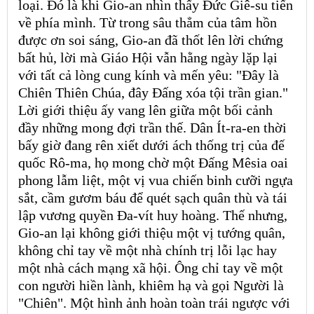
loại. Đó là khi Gio-an nhìn thấy Đức Giê-su tiến
về phía mình. Từ trong sâu thẳm của tâm hồn
được ơn soi sáng, Gio-an đã thốt lên lời chứng
bất hủ, lời mà Giáo Hội vẫn hằng ngày lặp lại
với tất cả lòng cung kính và mến yêu: "Đây là
Chiên Thiên Chúa, đây Đấng xóa tội trần gian."
Lời giới thiệu ấy vang lên giữa một bối cảnh
đầy những mong đợi trần thế. Dân Ít-ra-en thời
bấy giờ đang rên xiết dưới ách thống trị của đế
quốc Rô-ma, họ mong chờ một Đấng Mêsia oai
phong lẫm liệt, một vị vua chiến binh cưỡi ngựa
sắt, cầm gươm báu để quét sạch quân thù và tái
lập vương quyền Đa-vít huy hoàng. Thế nhưng,
Gio-an lại không giới thiệu một vị tướng quân,
không chỉ tay về một nhà chính trị lỗi lạc hay
một nhà cách mạng xã hội. Ông chỉ tay về một
con người hiền lành, khiêm hạ và gọi Người là
"Chiên". Một hình ảnh hoàn toàn trái ngược với