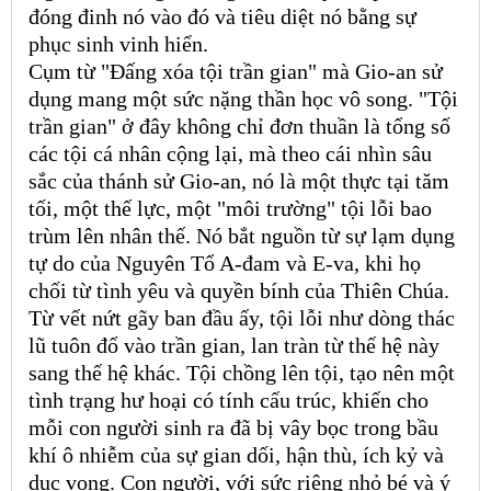
đóng đinh nó vào đó và tiêu diệt nó bằng sự
phục sinh vinh hiển.
Cụm từ "Đấng xóa tội trần gian" mà Gio-an sử
dụng mang một sức nặng thần học vô song. "Tội
trần gian" ở đây không chỉ đơn thuần là tổng số
các tội cá nhân cộng lại, mà theo cái nhìn sâu
sắc của thánh sử Gio-an, nó là một thực tại tăm
tối, một thế lực, một "môi trường" tội lỗi bao
trùm lên nhân thế. Nó bắt nguồn từ sự lạm dụng
tự do của Nguyên Tổ A-đam và E-va, khi họ
chối từ tình yêu và quyền bính của Thiên Chúa.
Từ vết nứt gãy ban đầu ấy, tội lỗi như dòng thác
lũ tuôn đổ vào trần gian, lan tràn từ thế hệ này
sang thế hệ khác. Tội chồng lên tội, tạo nên một
tình trạng hư hoại có tính cấu trúc, khiến cho
mỗi con người sinh ra đã bị vây bọc trong bầu
khí ô nhiễm của sự gian dối, hận thù, ích kỷ và
dục vọng. Con người, với sức riêng nhỏ bé và ý