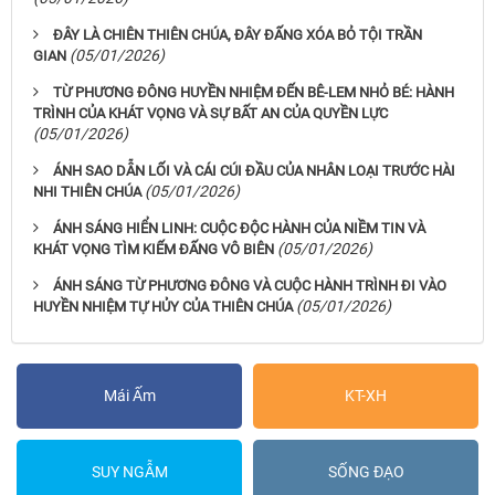
ĐÂY LÀ CHIÊN THIÊN CHÚA, ĐÂY ĐẤNG XÓA BỎ TỘI TRẦN
(05/01/2026)
GIAN
TỪ PHƯƠNG ĐÔNG HUYỀN NHIỆM ĐẾN BÊ-LEM NHỎ BÉ: HÀNH
TRÌNH CỦA KHÁT VỌNG VÀ SỰ BẤT AN CỦA QUYỀN LỰC
(05/01/2026)
ÁNH SAO DẪN LỐI VÀ CÁI CÚI ĐẦU CỦA NHÂN LOẠI TRƯỚC HÀI
(05/01/2026)
NHI THIÊN CHÚA
ÁNH SÁNG HIỂN LINH: CUỘC ĐỘC HÀNH CỦA NIỀM TIN VÀ
(05/01/2026)
KHÁT VỌNG TÌM KIẾM ĐẤNG VÔ BIÊN
ÁNH SÁNG TỪ PHƯƠNG ĐÔNG VÀ CUỘC HÀNH TRÌNH ĐI VÀO
(05/01/2026)
HUYỀN NHIỆM TỰ HỦY CỦA THIÊN CHÚA
Mái Ấm
KT-XH
SUY NGẪM
SỐNG ĐẠO