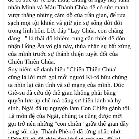
nhận Mình và Máu Thánh Chúa để có sức mạnh
vượt thắng những cám dỗ của trần gian, để rửa
sạch mọi tội khiên và giữ gìn sự sống đời đời
trong linh hồn. Lời đáp "Lạy Chúa, con chẳng
đáng..." là thái độ khiêm cung cần thiết để đón
nhận Hồng Ân vô giá này, thừa nhận sự bất xứng
của mình trước sự thánh thiện tuyệt đối của
Chiên Thiên Chúa.
Suy niệm về danh hiệu "Chiên Thiên Chúa"
cũng là lời mời gọi mỗi người Ki-tô hữu chúng
ta nhìn lại căn tính và sứ mạng của mình. Đức
Giê-su đã cứu độ thế gian không phải bằng
quyền lực áp chế mà bằng sự hiền lành và hy
sinh. Ngài đã tự nguyện làm Con Chiên gánh tội.
Là môn đệ của Ngài, chúng ta cũng được mời
gọi trở nên những "con chiên" giữa thế gian đầy
lang sói này. Thánh Phê-rô đã từng nhắc nhở:
"Đức Ki-tô đã chịu đau khổ vì anh em, để lại