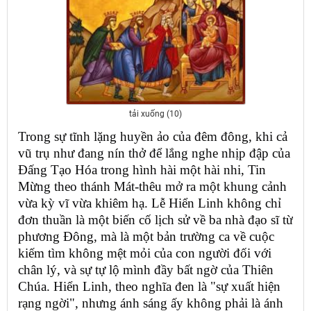
tải xuống (10)
Trong sự tĩnh lặng huyền ảo của đêm đông, khi cả
vũ trụ như đang nín thở để lắng nghe nhịp đập của
Đấng Tạo Hóa trong hình hài một hài nhi, Tin
Mừng theo thánh Mát-thêu mở ra một khung cảnh
vừa kỳ vĩ vừa khiêm hạ. Lễ Hiển Linh không chỉ
đơn thuần là một biến cố lịch sử về ba nhà đạo sĩ từ
phương Đông, mà là một bản trường ca về cuộc
kiếm tìm không mệt mỏi của con người đối với
chân lý, và sự tự lộ mình đầy bất ngờ của Thiên
Chúa. Hiển Linh, theo nghĩa đen là "sự xuất hiện
rạng ngời", nhưng ánh sáng ấy không phải là ánh