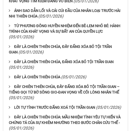
(05/01/2026)
KHÁT VỌNG TÌM KIẾM ĐẤNG VÔ BIÊN
ÁNH SAO DẪN LỐI VÀ CÁI CÚI ĐẦU CỦA NHÂN LOẠI TRƯỚC HÀI
(05/01/2026)
NHI THIÊN CHÚA
TỪ PHƯƠNG ĐÔNG HUYỀN NHIỆM ĐẾN BÊ-LEM NHỎ BÉ: HÀNH
TRÌNH CỦA KHÁT VỌNG VÀ SỰ BẤT AN CỦA QUYỀN LỰC
(05/01/2026)
ĐÂY LÀ CHIÊN THIÊN CHÚA, ĐÂY ĐẤNG XÓA BỎ TỘI TRẦN
(05/01/2026)
GIAN
ĐÂY LÀ CHIÊN THIÊN CHÚA, ĐẤNG XÓA BỎ TỘI TRẦN GIAN
(05/01/2026)
(05/01/2026)
ĐÂY LÀ CHIÊN THIÊN CHÚA
ĐÂY CHIÊN THIÊN CHÚA, ĐÂY ĐẤNG XÓA BỎ TỘI TRẦN GIAN –
TIẾNG GỌI TỪ BỜ SÔNG GIO-ĐAN VỌNG VỀ CÕI LÒNG NHÂN THẾ
(05/01/2026)
(05/01/2026)
LỜI TỰ TÌNH TRƯỚC ĐẤNG XOÁ TỘI TRẦN GIAN
ĐÂY LÀ CHIÊN THIÊN CHÚA: MẦU NHIỆM TÌNH YÊU TỰ HIẾN VÀ
CHỨNG TÁ CỦA SỰ KHIÊM NHƯỜNG THEO BƯỚC CHÂN CỨU THẾ -
(05/01/2026)