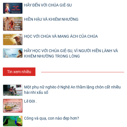
HÃY ĐẾN VỚI CHÚA GIÊ-SU
HIỀN HẬU VÀ KHIÊM NHƯỜNG
HỌC VỚI CHÚA VÀ MANG ÁCH CỦA CHÚA
HÃY HỌC VỚI CHÚA GIÊ-SU, VÌ NGƯỜI HIỀN LÀNH VÀ
KHIÊM NHƯỜNG TRONG LÒNG
Tin xem nhiều
Một phụ nữ nghèo ở Nghệ An thầm lặng chôn cất nhiều
hài nhi xấu số
Lẽ Đời .
Công và quạ, con nào đẹp hơn?