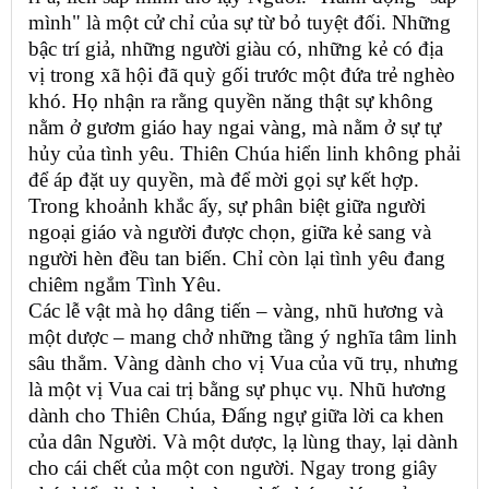
mình" là một cử chỉ của sự từ bỏ tuyệt đối. Những
bậc trí giả, những người giàu có, những kẻ có địa
vị trong xã hội đã quỳ gối trước một đứa trẻ nghèo
khó. Họ nhận ra rằng quyền năng thật sự không
nằm ở gươm giáo hay ngai vàng, mà nằm ở sự tự
hủy của tình yêu. Thiên Chúa hiển linh không phải
để áp đặt uy quyền, mà để mời gọi sự kết hợp.
Trong khoảnh khắc ấy, sự phân biệt giữa người
ngoại giáo và người được chọn, giữa kẻ sang và
người hèn đều tan biến. Chỉ còn lại tình yêu đang
chiêm ngắm Tình Yêu.
Các lễ vật mà họ dâng tiến – vàng, nhũ hương và
một dược – mang chở những tầng ý nghĩa tâm linh
sâu thẳm. Vàng dành cho vị Vua của vũ trụ, nhưng
là một vị Vua cai trị bằng sự phục vụ. Nhũ hương
dành cho Thiên Chúa, Đấng ngự giữa lời ca khen
của dân Người. Và một dược, lạ lùng thay, lại dành
cho cái chết của một con người. Ngay trong giây