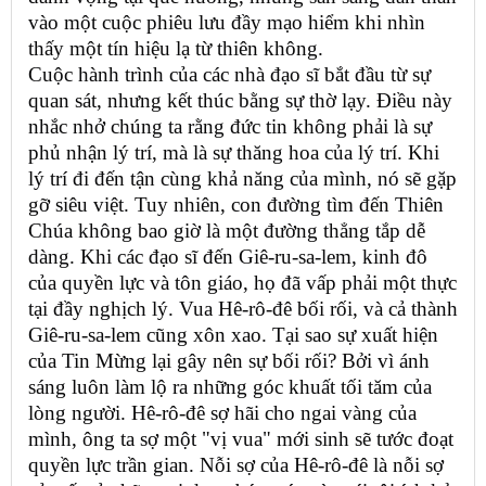
vào một cuộc phiêu lưu đầy mạo hiểm khi nhìn
thấy một tín hiệu lạ từ thiên không.
Cuộc hành trình của các nhà đạo sĩ bắt đầu từ sự
quan sát, nhưng kết thúc bằng sự thờ lạy. Điều này
nhắc nhở chúng ta rằng đức tin không phải là sự
phủ nhận lý trí, mà là sự thăng hoa của lý trí. Khi
lý trí đi đến tận cùng khả năng của mình, nó sẽ gặp
gỡ siêu việt. Tuy nhiên, con đường tìm đến Thiên
Chúa không bao giờ là một đường thẳng tắp dễ
dàng. Khi các đạo sĩ đến Giê-ru-sa-lem, kinh đô
của quyền lực và tôn giáo, họ đã vấp phải một thực
tại đầy nghịch lý. Vua Hê-rô-đê bối rối, và cả thành
Giê-ru-sa-lem cũng xôn xao. Tại sao sự xuất hiện
của Tin Mừng lại gây nên sự bối rối? Bởi vì ánh
sáng luôn làm lộ ra những góc khuất tối tăm của
lòng người. Hê-rô-đê sợ hãi cho ngai vàng của
mình, ông ta sợ một "vị vua" mới sinh sẽ tước đoạt
quyền lực trần gian. Nỗi sợ của Hê-rô-đê là nỗi sợ