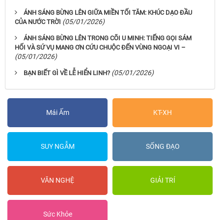
ÁNH SÁNG BỪNG LÊN GIỮA MIỀN TỐI TĂM: KHÚC DẠO ĐẦU
(05/01/2026)
CỦA NƯỚC TRỜI
ÁNH SÁNG BỪNG LÊN TRONG CÕI U MINH: TIẾNG GỌI SÁM
HỐI VÀ SỨ VỤ MANG ƠN CỨU CHUỘC ĐẾN VÙNG NGOẠI VI –
(05/01/2026)
(05/01/2026)
BẠN BIẾT GÌ VỀ LỄ HIỂN LINH?
Mái Ấm
KT-XH
SUY NGẪM
SỐNG ĐẠO
VĂN NGHỆ
GIẢI TRÍ
Sức Khỏe