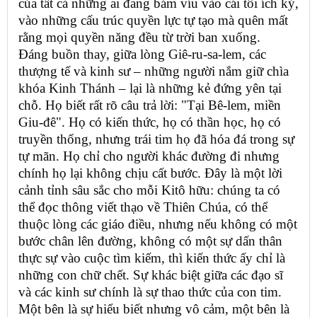
của tất cả những ai đang bám víu vào cái tôi ích kỷ,
vào những cấu trúc quyền lực tự tạo mà quên mất
rằng mọi quyền năng đều từ trời ban xuống.
Đáng buồn thay, giữa lòng Giê-ru-sa-lem, các
thượng tế và kinh sư – những người nắm giữ chìa
khóa Kinh Thánh – lại là những kẻ đứng yên tại
chỗ. Họ biết rất rõ câu trả lời: "Tại Bê-lem, miền
Giu-đê". Họ có kiến thức, họ có thần học, họ có
truyền thống, nhưng trái tim họ đã hóa đá trong sự
tự mãn. Họ chỉ cho người khác đường đi nhưng
chính họ lại không chịu cất bước. Đây là một lời
cảnh tỉnh sâu sắc cho mỗi Kitô hữu: chúng ta có
thể đọc thông viết thạo về Thiên Chúa, có thể
thuộc lòng các giáo điều, nhưng nếu không có một
bước chân lên đường, không có một sự dấn thân
thực sự vào cuộc tìm kiếm, thì kiến thức ấy chỉ là
những con chữ chết. Sự khác biệt giữa các đạo sĩ
và các kinh sư chính là sự thao thức của con tim.
Một bên là sự hiểu biết nhưng vô cảm, một bên là