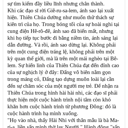
sự tìm kiếm đầy liều lĩnh nhưng chân thành.
Khi các đạo sĩ rời Giê-ru-sa-lem, ánh sao lại xuất
hiện. Thiên Chúa dường như muốn thử thách sự
kiên trì của họ. Trong bóng tối của sự hoài nghi tại
cung điện Hê-rô-đê, ánh sao đã biến mất, nhưng
khi họ tiếp tục bước đi bằng niềm tin, ánh sáng lại
dẫn đường. Và rồi, ánh sao dừng lại. Không phải
trên một cung điện tráng lệ, không phải trên một
kỳ quan thế giới, mà là trên một mái nghèo tại Bê-
lem. Sự hiển linh của Thiên Chúa đạt đến đỉnh cao
của sự nghịch lý ở đây: Đấng vô biên nằm gọn
trong máng cỏ, Đấng tạo dựng muôn loài lại cần
đến sự chăm sóc của một người mẹ trẻ. Để nhận ra
Thiên Chúa trong hình hài hài nhi, các đạo sĩ phải
thực hiện một cuộc hành trình nội tâm còn khó
khăn hơn cuộc hành trình từ phương Đông: đó là
cuộc hành trình hạ mình xuống.
"Họ vào nhà, thấy Hài Nhi với thân mẫu là bà Ma-
ri-a, liền sấp mình thờ lạy Người." Hành động "sấp