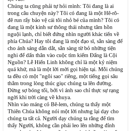
Chúng ta cũng phải tự hỏi mình: Tôi đang là ai
trong câu chuyện này? Tôi có đang là một Hê-rô-
đê run rẩy bảo vệ cái tôi nhỏ bé của mình? Tôi có
đang là một kinh sư thông thái nhưng tâm hồn
nguội lạnh, chỉ biết đứng nhìn người khác tiến về
phía Chúa? Hay tôi đang là một đạo sĩ, sẵn sàng để
cho ánh sáng dẫn dắt, sẵn sàng từ bỏ những tiện
nghi để dấn thân vào cuộc tìm kiếm Đấng là Cội
Nguồn? Lễ Hiển Linh không chỉ là một kỷ niệm
quá khứ, mà là một lời mời gọi hiện tại. Mỗi chúng
ta đều có một "ngôi sao" riêng, một tiếng gọi sâu
thẳm trong lòng thúc giục chúng ta lên đường.
Đừng sợ bóng tối, bởi vì ánh sao chỉ thực sự rạng
ngời khi trời càng về khuya.
Nhìn vào máng cỏ Bê-lem, chúng ta thấy một
Thiên Chúa không nói một lời nhưng lại dạy cho
chúng ta tất cả. Người dạy chúng ta rằng để tìm
thấy Người, không cần phải leo lên những đỉnh