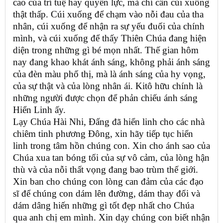
cao của trí tuệ hay quyền lực, mà chỉ cần cúi xuống
thật thấp. Cúi xuống để chạm vào nỗi đau của tha
nhân, cúi xuống để nhận ra sự yếu đuối của chính
mình, và cúi xuống để thấy Thiên Chúa đang hiện
diện trong những gì bé mọn nhất. Thế gian hôm
nay đang khao khát ánh sáng, không phải ánh sáng
của đèn màu phố thị, mà là ánh sáng của hy vọng,
của sự thật và của lòng nhân ái. Kitô hữu chính là
những người được chọn để phản chiếu ánh sáng
Hiển Linh ấy.
Lạy Chúa Hài Nhi, Đấng đã hiển linh cho các nhà
chiêm tinh phương Đông, xin hãy tiếp tục hiển
linh trong tâm hồn chúng con. Xin cho ánh sao của
Chúa xua tan bóng tối của sự vô cảm, của lòng hận
thù và của nỗi thất vọng đang bao trùm thế giới.
Xin ban cho chúng con lòng can đảm của các đạo
sĩ để chúng con dám lên đường, dám thay đổi và
dám dâng hiến những gì tốt đẹp nhất cho Chúa
qua anh chị em mình. Xin dạy chúng con biết nhận