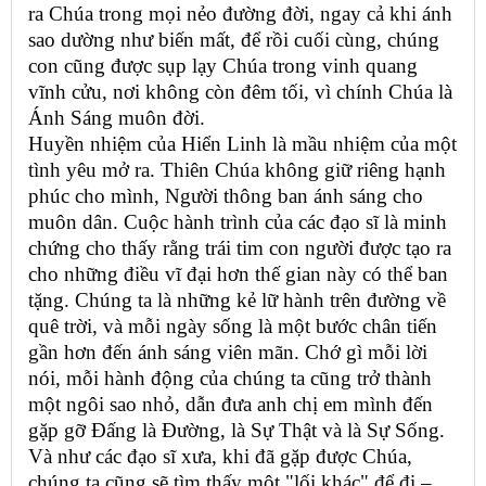
ra Chúa trong mọi nẻo đường đời, ngay cả khi ánh
sao dường như biến mất, để rồi cuối cùng, chúng
con cũng được sụp lạy Chúa trong vinh quang
vĩnh cửu, nơi không còn đêm tối, vì chính Chúa là
Ánh Sáng muôn đời.
Huyền nhiệm của Hiển Linh là mầu nhiệm của một
tình yêu mở ra. Thiên Chúa không giữ riêng hạnh
phúc cho mình, Người thông ban ánh sáng cho
muôn dân. Cuộc hành trình của các đạo sĩ là minh
chứng cho thấy rằng trái tim con người được tạo ra
cho những điều vĩ đại hơn thế gian này có thể ban
tặng. Chúng ta là những kẻ lữ hành trên đường về
quê trời, và mỗi ngày sống là một bước chân tiến
gần hơn đến ánh sáng viên mãn. Chớ gì mỗi lời
nói, mỗi hành động của chúng ta cũng trở thành
một ngôi sao nhỏ, dẫn đưa anh chị em mình đến
gặp gỡ Đấng là Đường, là Sự Thật và là Sự Sống.
Và như các đạo sĩ xưa, khi đã gặp được Chúa,
chúng ta cũng sẽ tìm thấy một "lối khác" để đi –