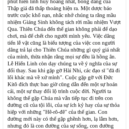
phút hiển linh huy hoàng nhất, bóng dáng của
Thập giá đã thấp thoáng hiện ra. Một dược báo
trước cuộc khổ nạn, nhắc nhở chúng ta rằng mầu
nhiệm Giáng Sinh không tách rời mầu nhiệm Vượt
Qua. Thiên Chúa đến thế gian không phải để dạo
chơi, mà để chết cho người mình yêu. Việc dâng
tiến lễ vật cũng là biểu tượng của việc con người
dâng trả lại cho Thiên Chúa những gì quý giá nhất
của mình, thừa nhận rằng mọi sự đều là hồng ân.
Lễ Hiển Linh còn dạy chúng ta về ý nghĩa của sự
đổi thay. Sau khi gặp gỡ Hài Nhi, các đạo sĩ "đã đi
lối khác mà về xứ mình". Cuộc gặp gỡ với Đức
Kitô đích thực bao giờ cũng dẫn đến một sự hoán
cải, một sự thay đổi lộ trình cuộc đời. Người ta
không thể gặp Chúa mà vẫn tiếp tục đi trên con
đường cũ của tội lỗi, của sự ích kỷ hay của sự thỏa
hiệp với những "Hê-rô-đê" của thế gian. Con
đường mới này có thể gập ghềnh hơn, lạ lẫm hơn,
nhưng đó là con đường của sự sống, con đường