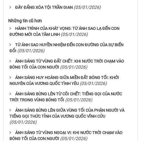
(05/01/2026)
ĐÂY ĐẤNG XÓA TỘI TRẦN GIAN
Những tin cũ hơn
HÀNH TRÌNH CỦA KHÁT VỌNG: TỪ ÁNH SAO LẠ ĐẾN CON
(05/01/2026)
ĐƯỜNG MỚI CỦA TÂM LINH
TỪ ÁNH SAO HUYỀN NHIỆM ĐẾN CON ĐƯỜNG CỦA SỰ BIẾN
(05/01/2026)
ĐỔI
ÁNH SÁNG TỪ VÙNG ĐẤT CHẾT: KHI NƯỚC TRỜI CHẠM VÀO
(05/01/2026)
BÓNG TỐI CỦA CON NGƯỜI
ÁNH SÁNG HUY HOÀNG GIỮA MIỀN ĐẤT BÓNG TỐI: KHỞI
(05/01/2026)
NGUYÊN CỦA VƯƠNG QUỐC TÌNH YÊU
ÁNH SÁNG BỪNG LÊN TỪ CÕI CHẾT: TIẾNG GỌI CỦA NƯỚC
(05/01/2026)
TRỜI TRONG VÙNG BÓNG TỐI
ÁNH SÁNG BỪNG LÊN GIỮA VÙNG TỐI CỦA PHẬN NGƯỜI VÀ
TIẾNG GỌI THỨC TỈNH CỦA VƯƠNG QUỐC VĨNH CỬU
(05/01/2026)
ÁNH SÁNG TỪ VÙNG NGOẠI VI: KHI NƯỚC TRỜI CHẠM VÀO
(05/01/2026)
BÓNG TỐI CỦA CON NGƯỜI