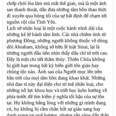
chớp chói lòa làm mù mắt thế gian, mà là một ánh
sao thanh thoát, dẫn đưa những tâm hồn thao thức
đi xuyên qua bóng tối của sự bất định để chạm tới
nguồn cội của Tình Yêu.
Lịch sử nhân loại là một cuộc hành trình dài của
những kẻ lữ hành tâm linh. Các nhà chiêm tinh từ
phương Đông, những người không thuộc về dòng
dõi Abraham, không sở hữu lề luật Sinai, lại là
những người đầu tiên nhìn thấy dấu chỉ từ trời cao.
Đây là một chi tiết thâm thúy: Thiên Chúa không
bị giới hạn trong bất kỳ biên giới tôn giáo hay
chủng tộc nào. Ánh sao của Người mọc lên trên
bầu trời của mọi tâm hồn đang khao khát. Những
nhà đạo sĩ này đại diện cho trí tuệ nhân loại, cho
những nỗ lực khoa học và triết học luôn hướng về
phía trước để tìm kiếm ý nghĩa tối hậu của sự tồn
tại. Họ không bằng lòng với những gì mình đang
có, họ không bị cầm chân bởi sự giàu sang hay
danh vọng tại quê hương, nhưng sẵn sàng dấn thân