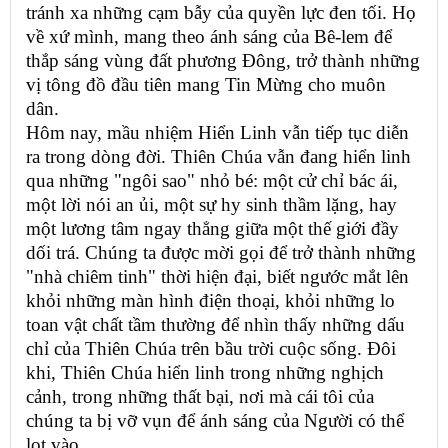
tránh xa những cạm bẫy của quyền lực đen tối. Họ
về xứ mình, mang theo ánh sáng của Bê-lem để
thắp sáng vùng đất phương Đông, trở thành những
vị tông đồ đầu tiên mang Tin Mừng cho muôn
dân.
Hôm nay, mầu nhiệm Hiển Linh vẫn tiếp tục diễn
ra trong dòng đời. Thiên Chúa vẫn đang hiển linh
qua những "ngôi sao" nhỏ bé: một cử chỉ bác ái,
một lời nói an ủi, một sự hy sinh thầm lặng, hay
một lương tâm ngay thẳng giữa một thế giới đầy
dối trá. Chúng ta được mời gọi để trở thành những
"nhà chiêm tinh" thời hiện đại, biết ngước mắt lên
khỏi những màn hình điện thoại, khỏi những lo
toan vật chất tầm thường để nhìn thấy những dấu
chỉ của Thiên Chúa trên bầu trời cuộc sống. Đôi
khi, Thiên Chúa hiển linh trong những nghịch
cảnh, trong những thất bại, nơi mà cái tôi của
chúng ta bị vỡ vụn để ánh sáng của Người có thể
lọt vào.