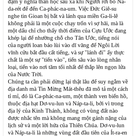
đậm ý nghĩa thần học sâu xa khi Người rời bỏ Na-
da-rét để đến Ca-phác-na-um. Việc Đức Giê-su
nghe tin Gioan bị bắt và lánh qua miền Ga-li-lê
không phải là một cuộc chạy trốn vì sợ hãi, mà là
một dấu chỉ cho thấy thời điểm của Cựu Ước đang
khép lại để nhường chỗ cho Tân Ước, tiếng nói
của người loan báo lùi vào dĩ vãng để Ngôi Lời
vĩnh cửu bắt đầu cất tiếng, và sự "lánh đi" ấy thực
chất là một sự "tiến vào", tiến sâu vào lòng nhân
loại, tiến vào nơi tăm tối nhất để thắp lên ngọn lửa
của Nước Trời.
Chúng ta cần phải dừng lại thật lâu để suy ngẫm về
địa danh mà Tin Mừng Mát-thêu đã mô tả một cách
tỉ mỉ, đó là Ca-phác-na-um, một thành ven biển hồ,
thuộc địa hạt Dơ-vu-lun và Náp-ta-li, bởi vì trong
địa lý của Kinh Thánh, không có vùng đất nào
được nhắc tên mà không mang một gánh nặng của
lịch sử và một lời hứa của Thiên Chúa. Dơ-vu-lun
và Náp-ta-li là những vùng đất đầu tiên của Ít-ra-en