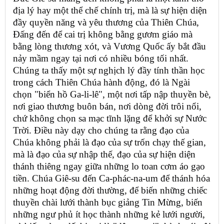
địa lý hay một thể chế chính trị, mà là sự hiện diện
đầy quyền năng và yêu thương của Thiên Chúa,
Đấng đến để cai trị không bằng gươm giáo mà
bằng lòng thương xót, và Vương Quốc ấy bắt đầu
nảy mầm ngay tại nơi có nhiều bóng tối nhất.
Chúng ta thấy một sự nghịch lý đầy tính thần học
trong cách Thiên Chúa hành động, đó là Ngài
chọn "biển hồ Ga-li-lê", một nơi tấp nập thuyền bè,
nơi giao thương buôn bán, nơi dòng đời trôi nổi,
chứ không chọn sa mạc tĩnh lặng để khởi sự Nước
Trời. Điều này dạy cho chúng ta rằng đạo của
Chúa không phải là đạo của sự trốn chạy thế gian,
mà là đạo của sự nhập thế, đạo của sự hiện diện
thánh thiêng ngay giữa những lo toan cơm áo gạo
tiền. Chúa Giê-su đến Ca-phác-na-um để thánh hóa
những hoạt động đời thường, để biến những chiếc
thuyền chài lưới thành bục giảng Tin Mừng, biến
những ngư phủ ít học thành những kẻ lưới người,