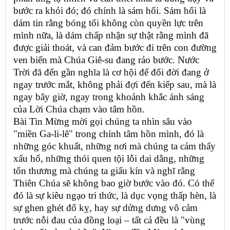
bước ra khỏi đó; đó chính là sám hối. Sám hối là
dám tin rằng bóng tối không còn quyền lực trên
mình nữa, là dám chấp nhận sự thật rằng mình đã
được giải thoát, và can đảm bước đi trên con đường
ven biển mà Chúa Giê-su đang rảo bước. Nước
Trời đã đến gần nghĩa là cơ hội để đổi đời đang ở
ngay trước mắt, không phải đợi đến kiếp sau, mà là
ngay bây giờ, ngay trong khoảnh khắc ánh sáng
của Lời Chúa chạm vào tâm hồn.
Bài Tin Mừng mời gọi chúng ta nhìn sâu vào
"miền Ga-li-lê" trong chính tâm hồn mình, đó là
những góc khuất, những nơi mà chúng ta cảm thấy
xấu hổ, những thói quen tội lỗi dai dẳng, những
tổn thương mà chúng ta giấu kín và nghĩ rằng
Thiên Chúa sẽ không bao giờ bước vào đó. Có thể
đó là sự kiêu ngạo tri thức, là dục vọng thấp hèn, là
sự ghen ghét đố kỵ, hay sự dửng dưng vô cảm
trước nỗi đau của đồng loại – tất cả đều là "vùng