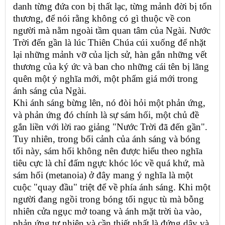
danh từng đứa con bị thất lạc, từng mảnh đời bị tổn
thương, để nói rằng không có gì thuộc về con
người mà nằm ngoài tầm quan tâm của Ngài. Nước
Trời đến gần là lúc Thiên Chúa cúi xuống để nhặt
lại những mảnh vỡ của lịch sử, hàn gắn những vết
thương của ký ức và ban cho những cái tên bị lãng
quên một ý nghĩa mới, một phẩm giá mới trong
ánh sáng của Ngài.
Khi ánh sáng bừng lên, nó đòi hỏi một phản ứng,
và phản ứng đó chính là sự sám hối, một chủ đề
gắn liền với lời rao giảng "Nước Trời đã đến gần".
Tuy nhiên, trong bối cảnh của ánh sáng và bóng
tối này, sám hối không nên được hiểu theo nghĩa
tiêu cực là chỉ đấm ngực khóc lóc về quá khứ, mà
sám hối (metanoia) ở đây mang ý nghĩa là một
cuộc "quay đầu" triệt để về phía ánh sáng. Khi một
người đang ngồi trong bóng tối ngục tù mà bỗng
nhiên cửa ngục mở toang và ánh mặt trời ùa vào,
phản ứng tự nhiên và cần thiết nhất là đứng dậy và