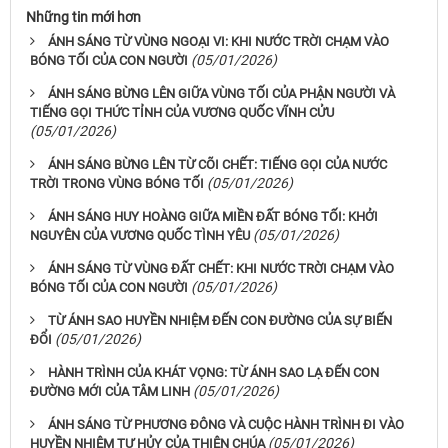
Những tin mới hơn
ÁNH SÁNG TỪ VÙNG NGOẠI VI: KHI NƯỚC TRỜI CHẠM VÀO
(05/01/2026)
BÓNG TỐI CỦA CON NGƯỜI
ÁNH SÁNG BỪNG LÊN GIỮA VÙNG TỐI CỦA PHẬN NGƯỜI VÀ
TIẾNG GỌI THỨC TỈNH CỦA VƯƠNG QUỐC VĨNH CỬU
(05/01/2026)
ÁNH SÁNG BỪNG LÊN TỪ CÕI CHẾT: TIẾNG GỌI CỦA NƯỚC
(05/01/2026)
TRỜI TRONG VÙNG BÓNG TỐI
ÁNH SÁNG HUY HOÀNG GIỮA MIỀN ĐẤT BÓNG TỐI: KHỞI
(05/01/2026)
NGUYÊN CỦA VƯƠNG QUỐC TÌNH YÊU
ÁNH SÁNG TỪ VÙNG ĐẤT CHẾT: KHI NƯỚC TRỜI CHẠM VÀO
(05/01/2026)
BÓNG TỐI CỦA CON NGƯỜI
TỪ ÁNH SAO HUYỀN NHIỆM ĐẾN CON ĐƯỜNG CỦA SỰ BIẾN
(05/01/2026)
ĐỔI
HÀNH TRÌNH CỦA KHÁT VỌNG: TỪ ÁNH SAO LẠ ĐẾN CON
(05/01/2026)
ĐƯỜNG MỚI CỦA TÂM LINH
ÁNH SÁNG TỪ PHƯƠNG ĐÔNG VÀ CUỘC HÀNH TRÌNH ĐI VÀO
(05/01/2026)
HUYỀN NHIỆM TỰ HỦY CỦA THIÊN CHÚA