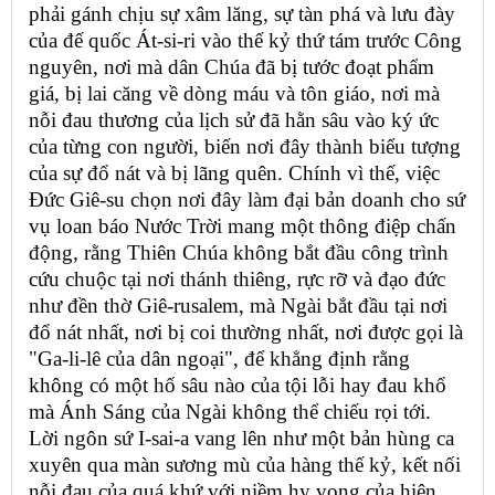
phải gánh chịu sự xâm lăng, sự tàn phá và lưu đày
của đế quốc Át-si-ri vào thế kỷ thứ tám trước Công
nguyên, nơi mà dân Chúa đã bị tước đoạt phẩm
giá, bị lai căng về dòng máu và tôn giáo, nơi mà
nỗi đau thương của lịch sử đã hằn sâu vào ký ức
của từng con người, biến nơi đây thành biểu tượng
của sự đổ nát và bị lãng quên. Chính vì thế, việc
Đức Giê-su chọn nơi đây làm đại bản doanh cho sứ
vụ loan báo Nước Trời mang một thông điệp chấn
động, rằng Thiên Chúa không bắt đầu công trình
cứu chuộc tại nơi thánh thiêng, rực rỡ và đạo đức
như đền thờ Giê-rusalem, mà Ngài bắt đầu tại nơi
đổ nát nhất, nơi bị coi thường nhất, nơi được gọi là
"Ga-li-lê của dân ngoại", để khẳng định rằng
không có một hố sâu nào của tội lỗi hay đau khổ
mà Ánh Sáng của Ngài không thể chiếu rọi tới.
Lời ngôn sứ I-sai-a vang lên như một bản hùng ca
xuyên qua màn sương mù của hàng thế kỷ, kết nối
nỗi đau của quá khứ với niềm hy vọng của hiện