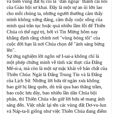
và biến vùng đất bị coi là "dân ngoại" thành cái nôi
của Giáo hội sơ khai. Đây là một sự an ủi lớn lao
cho mỗi chúng ta, những người thường cảm thấy
mình không xứng đáng, cảm thấy cuộc sống của
mình quá trần tục hoặc quá nhiều lầm lỗi để Thiên
Chúa có thể ngự trị, bởi vì Tin Mừng hôm nay
khẳng định rằng chính nơi "vùng bóng tối" của
cuộc đời bạn là nơi Chúa chọn để "ánh sáng bừng
lên".
Sự ứng nghiệm lời ngôn sứ I-sai-a không chỉ là
một phép chứng minh về tính xác thực của Đấng
Mê-si-a, mà còn là một sự mặc khải về bản chất của
Thiên Chúa: Ngài là Đấng Trung Tín và là Đấng
của Lịch Sử. Những lời hứa từ ngàn xưa không
bao giờ bị lãng quên, dù trải qua bao thăng trầm,
bao cuộc lưu đày, bao nhiêu lần dân Chúa bội
phản, thì Thiên Chúa vẫn giữ lời hứa sẽ mang ánh
sáng đến. Việc nhắc lại tên các vùng đất Dơ-vu-lun
và Náp-ta-li giống như việc Thiên Chúa đang điểm