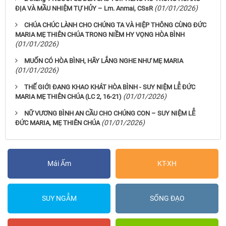
(01/01/2026)
ĐỊA VÀ MẦU NHIỆM TỰ HỦY – Lm. Anmai, CSsR
CHÚA CHÚC LÀNH CHO CHÚNG TA VÀ HIỆP THÔNG CÙNG ĐỨC
MARIA MẸ THIÊN CHÚA TRONG NIỀM HY VỌNG HÒA BÌNH
(01/01/2026)
MUỐN CÓ HÒA BÌNH, HÃY LẮNG NGHE NHƯ MẸ MARIA
(01/01/2026)
THẾ GIỚI ĐANG KHAO KHÁT HÒA BÌNH - SUY NIỆM LỄ ĐỨC
(01/01/2026)
MARIA MẸ THIÊN CHÚA (LC 2, 16-21)
NỮ VƯƠNG BÌNH AN CẦU CHO CHÚNG CON – SUY NIỆM LỄ
(01/01/2026)
ĐỨC MARIA, MẸ THIÊN CHÚA
Mái Ấm
KT-XH
SUY NGẪM
SỐNG ĐẠO