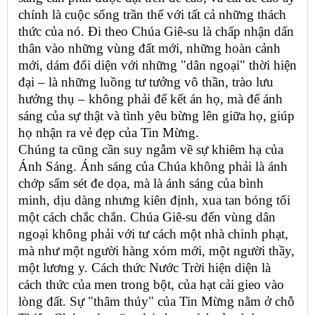
chính là cuộc sống trần thế với tất cả những thách
thức của nó. Đi theo Chúa Giê-su là chấp nhận dấn
thân vào những vùng đất mới, những hoàn cảnh
mới, dám đối diện với những "dân ngoại" thời hiện
đại – là những luồng tư tưởng vô thần, trào lưu
hưởng thụ – không phải để kết án họ, mà để ánh
sáng của sự thật và tình yêu bừng lên giữa họ, giúp
họ nhận ra vẻ đẹp của Tin Mừng.
Chúng ta cũng cần suy ngẫm về sự khiêm hạ của
Ánh Sáng. Ánh sáng của Chúa không phải là ánh
chớp sấm sét đe dọa, mà là ánh sáng của bình
minh, dịu dàng nhưng kiên định, xua tan bóng tối
một cách chắc chắn. Chúa Giê-su đến vùng dân
ngoại không phải với tư cách một nhà chinh phạt,
mà như một người hàng xóm mới, một người thầy,
một lương y. Cách thức Nước Trời hiện diện là
cách thức của men trong bột, của hạt cải gieo vào
lòng đất. Sự "thâm thúy" của Tin Mừng nằm ở chỗ