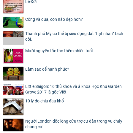
Lẽ Đời .
Công và quạ, con nào đẹp hơn?
Thành phố Mỹ có thể bị siêu động đất “hạt nhân” tách
đôi.
Mười nguyên tắc thọ thêm nhiều tuổi.
Làm sao để hạnh phúc?
Little Saigon: 16 thủ khoa và á khoa Học Khu Garden
Grove 2017 là gốc Việt
10 lý do chịu đau khổ
Người London dốc lòng cứu trợ cư dân trong vụ cháy
chung cư