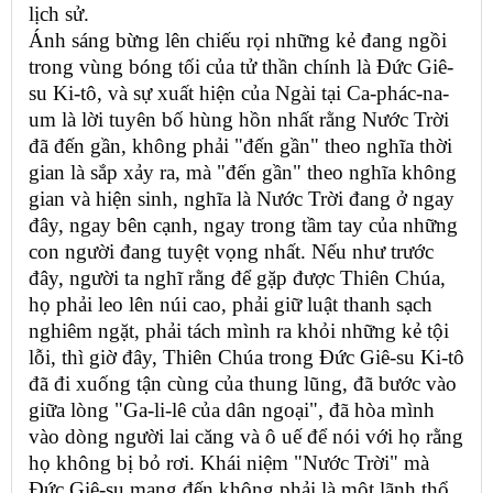
lịch sử.
Ánh sáng bừng lên chiếu rọi những kẻ đang ngồi
trong vùng bóng tối của tử thần chính là Đức Giê-
su Ki-tô, và sự xuất hiện của Ngài tại Ca-phác-na-
um là lời tuyên bố hùng hồn nhất rằng Nước Trời
đã đến gần, không phải "đến gần" theo nghĩa thời
gian là sắp xảy ra, mà "đến gần" theo nghĩa không
gian và hiện sinh, nghĩa là Nước Trời đang ở ngay
đây, ngay bên cạnh, ngay trong tầm tay của những
con người đang tuyệt vọng nhất. Nếu như trước
đây, người ta nghĩ rằng để gặp được Thiên Chúa,
họ phải leo lên núi cao, phải giữ luật thanh sạch
nghiêm ngặt, phải tách mình ra khỏi những kẻ tội
lỗi, thì giờ đây, Thiên Chúa trong Đức Giê-su Ki-tô
đã đi xuống tận cùng của thung lũng, đã bước vào
giữa lòng "Ga-li-lê của dân ngoại", đã hòa mình
vào dòng người lai căng và ô uế để nói với họ rằng
họ không bị bỏ rơi. Khái niệm "Nước Trời" mà
Đức Giê-su mang đến không phải là một lãnh thổ