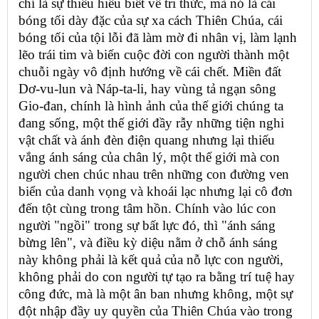
chỉ là sự thiếu hiểu biết về tri thức, mà nó là cái
bóng tối dày đặc của sự xa cách Thiên Chúa, cái
bóng tối của tội lỗi đã làm mờ đi nhân vị, làm lạnh
lẽo trái tim và biến cuộc đời con người thành một
chuỗi ngày vô định hướng về cái chết. Miền đất
Dơ-vu-lun và Náp-ta-li, hay vùng tả ngạn sông
Gio-đan, chính là hình ảnh của thế giới chúng ta
đang sống, một thế giới đầy rẫy những tiện nghi
vật chất và ánh đèn điện quang nhưng lại thiếu
vắng ánh sáng của chân lý, một thế giới mà con
người chen chúc nhau trên những con đường ven
biển của danh vọng và khoái lạc nhưng lại cô đơn
đến tột cùng trong tâm hồn. Chính vào lúc con
người "ngồi" trong sự bất lực đó, thì "ánh sáng
bừng lên", và điều kỳ diệu nằm ở chỗ ánh sáng
này không phải là kết quả của nỗ lực con người,
không phải do con người tự tạo ra bằng trí tuệ hay
công đức, mà là một ân ban nhưng không, một sự
đột nhập đầy uy quyền của Thiên Chúa vào trong