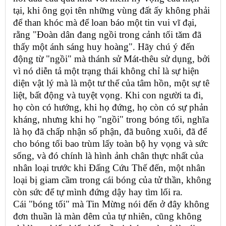
tại, khi ông gọi tên những vùng đất ấy không phải
để than khóc mà để loan báo một tin vui vĩ đại,
rằng "Đoàn dân đang ngồi trong cảnh tối tăm đã
thấy một ánh sáng huy hoàng". Hãy chú ý đến
động từ "ngồi" mà thánh sử Mát-thêu sử dụng, bởi
vì nó diễn tả một trạng thái không chỉ là sự hiện
diện vật lý mà là một tư thế của tâm hồn, một sự tê
liệt, bất động và tuyệt vọng. Khi con người ta đi,
họ còn có hướng, khi họ đứng, họ còn có sự phản
kháng, nhưng khi họ "ngồi" trong bóng tối, nghĩa
là họ đã chấp nhận số phận, đã buông xuôi, đã để
cho bóng tối bao trùm lấy toàn bộ hy vọng và sức
sống, và đó chính là hình ảnh chân thực nhất của
nhân loại trước khi Đấng Cứu Thế đến, một nhân
loại bị giam cầm trong cái bóng của tử thần, không
còn sức để tự mình đứng dậy hay tìm lối ra.
Cái "bóng tối" mà Tin Mừng nói đến ở đây không
đơn thuần là màn đêm của tự nhiên, cũng không