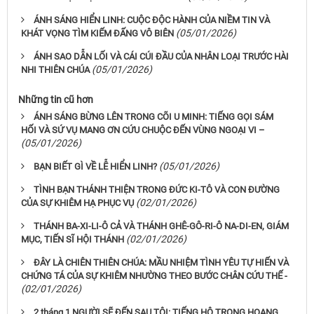
ÁNH SÁNG HIỂN LINH: CUỘC ĐỘC HÀNH CỦA NIỀM TIN VÀ
(05/01/2026)
KHÁT VỌNG TÌM KIẾM ĐẤNG VÔ BIÊN
ÁNH SAO DẪN LỐI VÀ CÁI CÚI ĐẦU CỦA NHÂN LOẠI TRƯỚC HÀI
(05/01/2026)
NHI THIÊN CHÚA
Những tin cũ hơn
ÁNH SÁNG BỪNG LÊN TRONG CÕI U MINH: TIẾNG GỌI SÁM
HỐI VÀ SỨ VỤ MANG ƠN CỨU CHUỘC ĐẾN VÙNG NGOẠI VI –
(05/01/2026)
(05/01/2026)
BẠN BIẾT GÌ VỀ LỄ HIỂN LINH?
TÌNH BẠN THÁNH THIỆN TRONG ĐỨC KI-TÔ VÀ CON ĐƯỜNG
(02/01/2026)
CỦA SỰ KHIÊM HẠ PHỤC VỤ
THÁNH BA-XI-LI-Ô CẢ VÀ THÁNH GHÊ-GÔ-RI-Ô NA-DI-EN, GIÁM
(02/01/2026)
MỤC, TIẾN SĨ HỘI THÁNH
ĐÂY LÀ CHIÊN THIÊN CHÚA: MẦU NHIỆM TÌNH YÊU TỰ HIẾN VÀ
CHỨNG TÁ CỦA SỰ KHIÊM NHƯỜNG THEO BƯỚC CHÂN CỨU THẾ -
(02/01/2026)
2 tháng 1 NGƯỜI SẼ ĐẾN SAU TÔI: TIẾNG HÔ TRONG HOANG