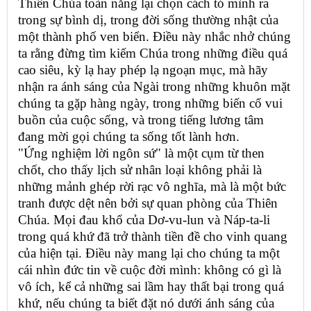
Thiên Chúa toàn năng lại chọn cách tỏ mình ra
trong sự bình dị, trong đời sống thường nhật của
một thành phố ven biển. Điều này nhắc nhở chúng
ta rằng đừng tìm kiếm Chúa trong những điều quá
cao siêu, kỳ lạ hay phép lạ ngoạn mục, mà hãy
nhận ra ánh sáng của Ngài trong những khuôn mặt
chúng ta gặp hàng ngày, trong những biến cố vui
buồn của cuộc sống, và trong tiếng lương tâm
đang mời gọi chúng ta sống tốt lành hơn.
"Ứng nghiệm lời ngôn sứ" là một cụm từ then
chốt, cho thấy lịch sử nhân loại không phải là
những mảnh ghép rời rạc vô nghĩa, mà là một bức
tranh được dệt nên bởi sự quan phòng của Thiên
Chúa. Mọi đau khổ của Dơ-vu-lun và Náp-ta-li
trong quá khứ đã trở thành tiền đề cho vinh quang
của hiện tại. Điều này mang lại cho chúng ta một
cái nhìn đức tin về cuộc đời mình: không có gì là
vô ích, kể cả những sai lầm hay thất bại trong quá
khứ, nếu chúng ta biết đặt nó dưới ánh sáng của