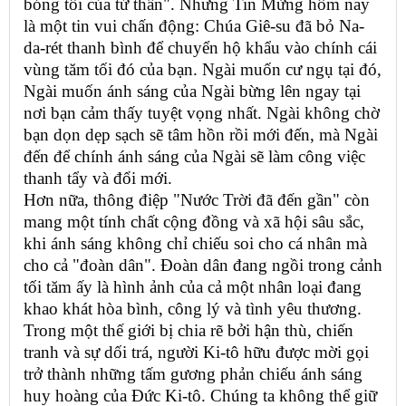
bóng tối của tử thần". Nhưng Tin Mừng hôm nay
là một tin vui chấn động: Chúa Giê-su đã bỏ Na-
da-rét thanh bình để chuyển hộ khẩu vào chính cái
vùng tăm tối đó của bạn. Ngài muốn cư ngụ tại đó,
Ngài muốn ánh sáng của Ngài bừng lên ngay tại
nơi bạn cảm thấy tuyệt vọng nhất. Ngài không chờ
bạn dọn dẹp sạch sẽ tâm hồn rồi mới đến, mà Ngài
đến để chính ánh sáng của Ngài sẽ làm công việc
thanh tẩy và đổi mới.
Hơn nữa, thông điệp "Nước Trời đã đến gần" còn
mang một tính chất cộng đồng và xã hội sâu sắc,
khi ánh sáng không chỉ chiếu soi cho cá nhân mà
cho cả "đoàn dân". Đoàn dân đang ngồi trong cảnh
tối tăm ấy là hình ảnh của cả một nhân loại đang
khao khát hòa bình, công lý và tình yêu thương.
Trong một thế giới bị chia rẽ bởi hận thù, chiến
tranh và sự dối trá, người Ki-tô hữu được mời gọi
trở thành những tấm gương phản chiếu ánh sáng
huy hoàng của Đức Ki-tô. Chúng ta không thể giữ