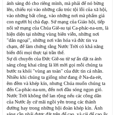
ánh sáng đó cho riêng mình, mà phải để nó bừng
lên, chiếu rọi vào những cấu trúc tội lỗi của xã hội,
vào những bất công, vào những nơi mà phẩm giá
con người bị chà đạp. Sứ mạng của Giáo hội, tiếp
nối sứ mạng của Chúa Giê-su tại Ca-phác-na-um, là
hiện diện tại những vùng biên viễn, những nơi
"dân ngoại", những nơi văn hóa và đức tin va
chạm, để làm chứng rằng Nước Trời có khả năng
biến đổi mọi thực tại trần thế.
Sự di chuyển của Đức Giê-su từ sự ẩn dật ra ánh
sáng công khai cũng là lời mời gọi mỗi chúng ta
bước ra khỏi "vùng an toàn" của đức tin cá nhân.
Nhiều khi chúng ta giống như đang ở Na-da-rét,
êm đềm và khép kín, nhưng Chúa muốn chúng ta
đến Ca-phác-na-um, đến nơi đầu sóng ngọn gió.
Nước Trời không thể lan rộng nếu các công dân
của Nước ấy cứ mãi ngồi yên trong các thánh
đường hay trong những hội đoàn khép kín. Ánh
sáng cần phải được đặt trên đế cao, và cái đế cao ấy