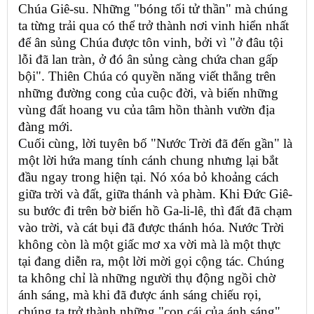
Chúa Giê-su. Những "bóng tối tử thần" mà chúng
ta từng trải qua có thể trở thành nơi vinh hiển nhất
để ân sủng Chúa được tôn vinh, bởi vì "ở đâu tội
lỗi đã lan tràn, ở đó ân sủng càng chứa chan gấp
bội". Thiên Chúa có quyền năng viết thẳng trên
những đường cong của cuộc đời, và biến những
vùng đất hoang vu của tâm hồn thành vườn địa
đàng mới.
Cuối cùng, lời tuyên bố "Nước Trời đã đến gần" là
một lời hứa mang tính cánh chung nhưng lại bắt
đầu ngay trong hiện tại. Nó xóa bỏ khoảng cách
giữa trời và đất, giữa thánh và phàm. Khi Đức Giê-
su bước đi trên bờ biển hồ Ga-li-lê, thì đất đã chạm
vào trời, và cát bụi đã được thánh hóa. Nước Trời
không còn là một giấc mơ xa vời mà là một thực
tại đang diễn ra, một lời mời gọi cộng tác. Chúng
ta không chỉ là những người thụ động ngồi chờ
ánh sáng, mà khi đã được ánh sáng chiếu rọi,
chúng ta trở thành những "con cái của ánh sáng".