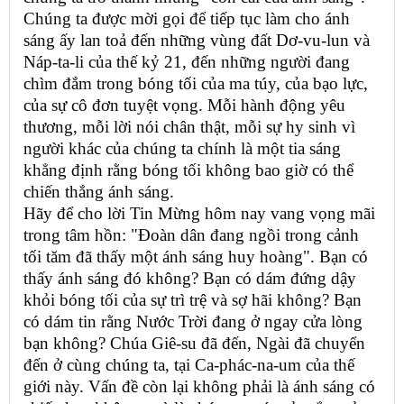
Chúng ta được mời gọi để tiếp tục làm cho ánh
sáng ấy lan toả đến những vùng đất Dơ-vu-lun và
Náp-ta-li của thế kỷ 21, đến những người đang
chìm đắm trong bóng tối của ma túy, của bạo lực,
của sự cô đơn tuyệt vọng. Mỗi hành động yêu
thương, mỗi lời nói chân thật, mỗi sự hy sinh vì
người khác của chúng ta chính là một tia sáng
khẳng định rằng bóng tối không bao giờ có thể
chiến thắng ánh sáng.
Hãy để cho lời Tin Mừng hôm nay vang vọng mãi
trong tâm hồn: "Đoàn dân đang ngồi trong cảnh
tối tăm đã thấy một ánh sáng huy hoàng". Bạn có
thấy ánh sáng đó không? Bạn có dám đứng dậy
khỏi bóng tối của sự trì trệ và sợ hãi không? Bạn
có dám tin rằng Nước Trời đang ở ngay cửa lòng
bạn không? Chúa Giê-su đã đến, Ngài đã chuyển
đến ở cùng chúng ta, tại Ca-phác-na-um của thế
giới này. Vấn đề còn lại không phải là ánh sáng có