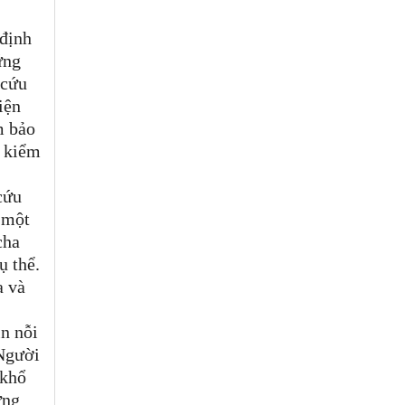
 định
ứng
 cứu
iện
m bảo
n kiểm
cứu
 một
cha
ụ thể.
a và
n nỗi
 Người
 khổ
ững