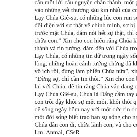
cần một lời cầu nguyện chân thành, một g
vào những vết thương sâu kín nhất của c
Lạy Chúa Giê-su, có những lúc con run s
đối diện với sự thật về chính mình, sợ b
trước mặt Chúa, dám nói hết sự thật, thì
chữa con.” Xin cho con hiểu rằng Chúa k
thành và tin tưởng, dám đến với Chúa tro
Lạy Chúa, có những tin dữ trong ngày số
lòng, những hoàn cảnh tưởng chừng đã kh
vô ích rồi, đừng làm phiền Chúa nữa”, xi
“Đừng sợ, chỉ cần tin thôi.” Xin cho con
lại với Chúa, để tin rằng Chúa vẫn đang 
Lạy Chúa Giê-su, Chúa là Đấng cầm tay c
con trỗi dậy khỏi sự mệt mỏi, khỏi thói 
để sống ngày hôm nay với một đức tin đơ
một đời sống biết trao ban sự sống cho 
Chúa dẫn con đi, chữa lành con, và cho 
Lm. Anmai, CSsR