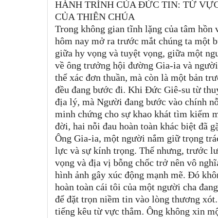
HÀNH TRÌNH CỦA ĐỨC TIN: TỪ VỰ
CỦA THIÊN CHÚA
Trong không gian tĩnh lặng của tâm hồn 
hôm nay mở ra trước mắt chúng ta một bức
giữa hy vọng và tuyệt vọng, giữa một ngư
về ông trưởng hội đường Gia-ia và người
thể xác đơn thuần, mà còn là một bản trư
đều đang bước đi. Khi Đức Giê-su từ th
địa lý, mà Người đang bước vào chính n
minh chứng cho sự khao khát tìm kiếm mộ
đời, hai nỗi đau hoàn toàn khác biệt đã 
Ông Gia-ia, một người nắm giữ trọng trác
lực và sự kính trọng. Thế nhưng, trước l
vọng và địa vị bỗng chốc trở nên vô ngh
hình ảnh gây xúc động mạnh mẽ. Đó không
hoàn toàn cái tôi của một người cha đang
để đặt trọn niềm tin vào lòng thương xót.
tiếng kêu từ vực thẳm. Ông không xin một