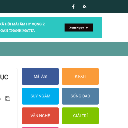
HỤC
Mái Ấm
KT-XH
SUY NGẪM
SỐNG ĐẠO
VĂN NGHỆ
GIẢI TRÍ