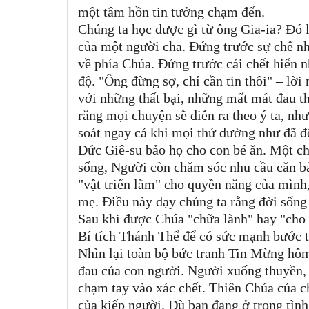
một tâm hồn tin tưởng chạm đến.
Chúng ta học được gì từ ông Gia-ia? Đó 
của một người cha. Đứng trước sự chế nh
về phía Chúa. Đứng trước cái chết hiển n
độ. "Ông đừng sợ, chỉ cần tin thôi" – lời
với những thất bại, những mất mát đau t
rằng mọi chuyện sẽ diễn ra theo ý ta, nh
soát ngay cả khi mọi thứ dường như đã đ
Đức Giê-su bảo họ cho con bé ăn. Một ch
sống, Người còn chăm sóc nhu cầu căn bả
"vật triển lãm" cho quyền năng của mình
mẹ. Điều này dạy chúng ta rằng đời sống 
Sau khi được Chúa "chữa lành" hay "cho 
Bí tích Thánh Thể để có sức mạnh bước t
Nhìn lại toàn bộ bức tranh Tin Mừng hô
đau của con người. Người xuống thuyền, 
chạm tay vào xác chết. Thiên Chúa của 
của kiếp người. Dù bạn đang ở trong tìn