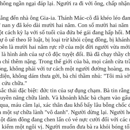
hông ngần ngại đáp lại. Người ra đi với ông, chấp nhậ
ẳng đến nhà ông Gia-ia. Thánh Mác-cô đã khéo léo đan
" nan y đã kéo dài mười hai năm. Con số mười hai năm
 cách kỳ lạ với số tuổi của đứa bé gái đang hấp hối. 
 ô uế theo lề luật, bị loại trừ khỏi cộng đồng, bị khánh
t bên là mười hai năm rực rỡ của một đời người vừa mới
 là hình ảnh của sự cô độc tuyệt đối. Bà đã chạy thầy c
h chỉ thêm nặng. Trong thế giới của bà, mọi cánh cửa tr
đông, không phải với tư cách một người đường hoàng, m
diện, không dám thưa gởi, bà chỉ thầm nhủ: "Tôi mà s
c cứu chữa."
c thái đặc biệt: đức tin của sự đụng chạm. Bà tin rằn
uyền năng chữa lành. Và khoảnh khắc bà chạm vào gấu
 qua, máu cầm lại, xác thân đau khổ bấy lâu bỗng chốc
một sự chữa lành "vô danh". Người dừng lại. Người h
 một đám đông đang chen lấn có vẻ nực cười đối với các
m kiếm một ngôi vị. Người muốn đưa bà ra khỏi bóng tố