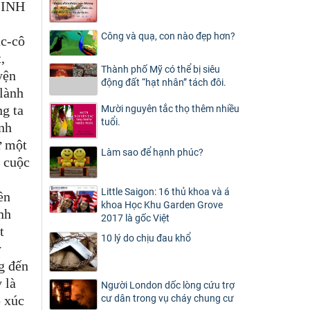
SINH
Công và quạ, con nào đẹp hơn?
ác-cô
,
Thành phố Mỹ có thể bị siêu
yện
động đất “hạt nhân” tách đôi.
 lành
ng ta
Mười nguyên tắc thọ thêm nhiều
tuổi.
nh
ư một
Làm sao để hạnh phúc?
i cuộc
Little Saigon: 16 thủ khoa và á
ền
khoa Học Khu Garden Grove
nh
2017 là gốc Việt
t
10 lý do chịu đau khổ
y
g đến
 là
Người London dốc lòng cứu trợ
p xúc
cư dân trong vụ cháy chung cư