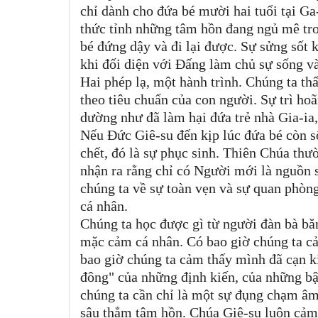
chỉ dành cho đứa bé mười hai tuổi tại Ga
thức tỉnh những tâm hồn đang ngủ mê tron
bé đứng dậy và đi lại được. Sự sửng sốt 
khi đối diện với Đấng làm chủ sự sống và
Hai phép lạ, một hành trình. Chúng ta th
theo tiêu chuẩn của con người. Sự trì ho
dường như đã làm hại đứa trẻ nhà Gia-ia,
Nếu Đức Giê-su đến kịp lúc đứa bé còn s
chết, đó là sự phục sinh. Thiên Chúa thư
nhận ra rằng chỉ có Người mới là nguồn 
chúng ta về sự toàn vẹn và sự quan phòn
cá nhân.
Chúng ta học được gì từ người đàn bà bă
mặc cảm cá nhân. Có bao giờ chúng ta c
bao giờ chúng ta cảm thấy mình đã cạn k
đông" của những định kiến, của những bận
chúng ta cần chỉ là một sự đụng chạm âm
sâu thẳm tâm hồn. Chúa Giê-su luôn cảm 