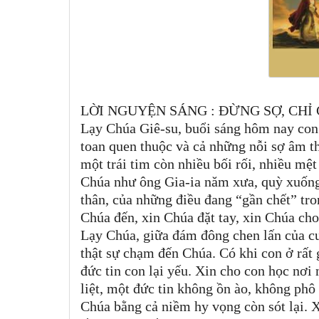
LỜI NGUYỆN SÁNG : ĐỪNG SỢ, CHỈ 
Lạy Chúa Giê-su, buổi sáng hôm nay con 
toan quen thuộc và cả những nỗi sợ âm 
một trái tim còn nhiều bối rối, nhiều mệ
Chúa như ông Gia-ia năm xưa, quỳ xuống 
thân, của những điều đang “gần chết” tron
Chúa đến, xin Chúa đặt tay, xin Chúa ch
Lạy Chúa, giữa đám đông chen lấn của cu
thật sự chạm đến Chúa. Có khi con ở rất g
đức tin con lại yếu. Xin cho con học nơ
liệt, một đức tin không ồn ào, không phô
Chúa bằng cả niềm hy vọng còn sót lại. 