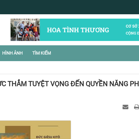
HÌNH ẢNH
TÌM KIẾM
VỰC THẲM TUYỆT VỌNG ĐẾN QUYỀN NĂNG P