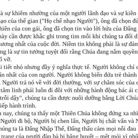
là sự khiêm nhường của một người lãnh đạo và sự kiên
ạo của thế gian ("Họ chế nhạo Người"), ông đã chọn đ
hiên của con gái, ông đã chọn tin vào lời hứa của Đấng
 này cần được khắc ghi trong tim mỗi khi chúng ta đối d
hương nhất của cuộc đời. Niềm tin không phải là sự đả
ưng là sự tin tưởng tuyệt đối rằng Chúa đang nắm quyề
ổ vỡ.
i tiết nhỏ nhưng đầy ý nghĩa thực tế. Người không chỉ 
n nhất của con người. Người không biến đứa trẻ thành
, Người trả nó về với đời thường, với sự chăm sóc của 
tâm linh phải luôn đi đôi với những hành động bác ái c
trỗi dậy", chúng ta cần được nuôi dưỡng bằng Lời Chú
iếp hành trình.
m nay, chúng ta thấy một Thiên Chúa không đứng xa nhì
Người đi bộ, Người bị chen lấn, Người bị chất vấn và
chúng ta là Đấng Nhập Thể, Đấng thấu cảm mọi nỗi đau
h trạng của người đàn bà bị băng huyết – mệt mỏi vì nh