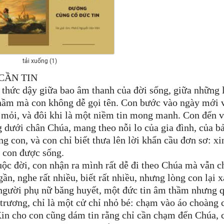
tải xuống (1)
CẦN TIN
thức dậy giữa bao âm thanh của đời sống, giữa những 
thầm mà con không dễ gọi tên. Con bước vào ngày mới 
t mỏi, và đôi khi là một niềm tin mong manh. Con đến 
dưới chân Chúa, mang theo nỗi lo của gia đình, của b
g con, và con chỉ biết thưa lên lời khẩn cầu đơn sơ: xi
o con được sống.
ộc đời, con nhận ra mình rất dễ đi theo Chúa mà vẫn c
ần, nghe rất nhiều, biết rất nhiều, nhưng lòng con lại x
i người phụ nữ băng huyết, một đức tin âm thầm nhưng 
 trương, chỉ là một cử chỉ nhỏ bé: chạm vào áo choàng 
Xin cho con cũng dám tin rằng chỉ cần chạm đến Chúa, 