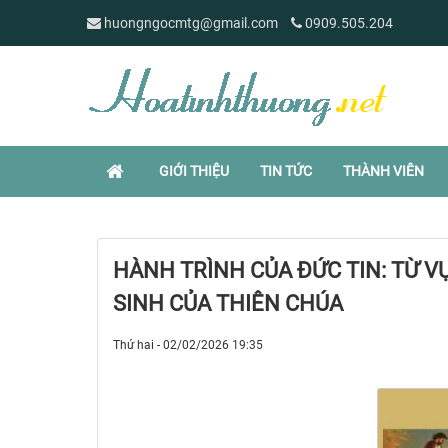
huongngocmtg@gmail.com
0909.505.204
GIỚI THIỆU
TIN TỨC
THÀNH VIÊN
HÀNH TRÌNH CỦA ĐỨC TIN: TỪ 
SINH CỦA THIÊN CHÚA
Thứ hai - 02/02/2026 19:35