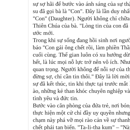
sự sợ hãi để bước vào ánh sáng của sự th
su đã gọi bà là "Con". Đây là lần duy nh
"Con" (Daughter). Người không chỉ chữa 
Thiên Chúa của bà. "Lòng tin của con đã 
ước mới.
Trong khi sự sống đang hồi sinh nơi người
báo "Con gái ông chết rồi, làm phiền Thầ
cuối cùng. Thế gian luôn có xu hướng dừn
hết, là lúc mọi nỗ lực trở nên vô ích. Nh
quan trọng. Người không để nỗi sợ của 
đừng sợ, chỉ cần tin thôi." Đây là lời mờ
sự đã kết thúc, tin khi thực tại trước mắ
ào, những kẻ than khóc chuyên nghiệp và
tình yêu và đức tin.
Bước vào căn phòng của đứa trẻ, nơi bóng
thực hiện một cử chỉ đầy uy quyền nhưng
chạm này phá vỡ mọi rào cản về sự thanh 
chết phải tan biến. "Ta-li-tha kum" – "Nà