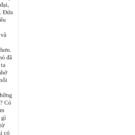
đại,
h. Đứa
yếu
 vã
 hơn.
nó đã
 ta
nhở
mỗi
những
a? Có
ám
 gì
từ
i có