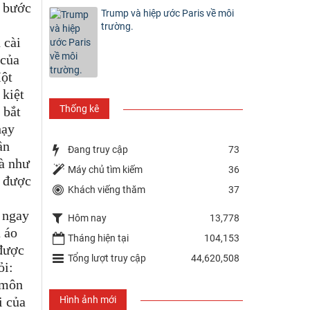
n bước
Trump và hiệp ước Paris về môi
trường.
 cài
 của
Một
 kiệt
Thống kê
 bắt
hạy
ần
Đang truy cập
73
à như
Máy chủ tìm kiếm
36
ờ được
Khách viếng thăm
37
g ngay
Hôm nay
13,778
 áo
Tháng hiện tại
104,153
 được
Tổng lượt truy cập
44,620,508
ỏi:
 môn
Hình ảnh mới
i của