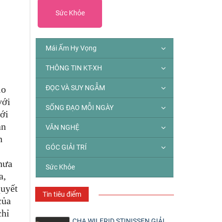
Sức Khỏe
Mái Ấm Hy Vọng
THÔNG TIN KT-XH
lo
ĐỌC VÀ SUY NGẪM
với
SỐNG ĐẠO MỖI NGÀY
với
ản
VĂN NGHỆ
n
GÓC GIẢI TRÍ
hưa
Sức Khỏe
a,
quyết
Tin tiêu điểm
của
chỉ
CHA WILFRID STINISSEN GIẢI