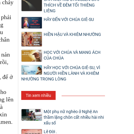
n chảy
THÍCH VỀ ĐÊM TỐI THIÊNG
LIÊNG
 phải
HÃY ĐẾN VỚI CHÚA GIÊ-SU
ng
ứu
HIỀN HẬU VÀ KHIÊM NHƯỜNG
chân
HỌC VỚI CHÚA VÀ MANG ÁCH
 nản
CỦA CHÚA
rồi,
HÃY HỌC VỚI CHÚA GIÊ-SU, VÌ
NGƯỜI HIỀN LÀNH VÀ KHIÊM
, để ở
NHƯỜNG TRONG LÒNG
cho
Tin xem nhiều
ng lên
và
Một phụ nữ nghèo ở Nghệ An
xin
thầm lặng chôn cất nhiều hài nhi
Amen.
xấu số
Lẽ Đời .