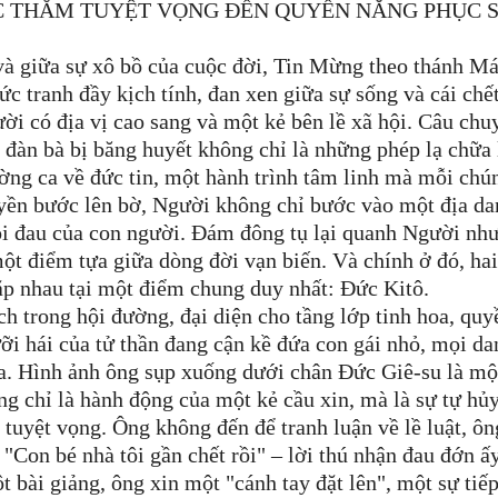
C THẲM TUYỆT VỌNG ĐẾN QUYỀN NĂNG PHỤC 
và giữa sự xô bồ của cuộc đời, Tin Mừng theo thánh M
 tranh đầy kịch tính, đan xen giữa sự sống và cái chết
ời có địa vị cao sang và một kẻ bên lề xã hội. Câu chu
 đàn bà bị băng huyết không chỉ là những phép lạ chữa
ờng ca về đức tin, một hành trình tâm linh mà mỗi chú
uyền bước lên bờ, Người không chỉ bước vào một địa da
ỗi đau của con người. Đám đông tụ lại quanh Người nh
t điểm tựa giữa dòng đời vạn biến. Và chính ở đó, ha
gặp nhau tại một điểm chung duy nhất: Đức Kitô.
h trong hội đường, đại diện cho tầng lớp tinh hoa, quy
ưỡi hái của tử thần đang cận kề đứa con gái nhỏ, mọi da
ĩa. Hình ảnh ông sụp xuống dưới chân Đức Giê-su là mộ
 chỉ là hành động của một kẻ cầu xin, mà là sự tự hủ
 tuyệt vọng. Ông không đến để tranh luận về lề luật, ôn
 "Con bé nhà tôi gần chết rồi" – lời thú nhận đau đớn ấy
 bài giảng, ông xin một "cánh tay đặt lên", một sự tiế