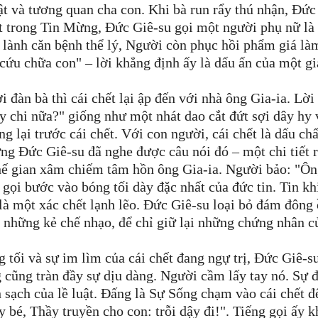
ật và tương quan cha con. Khi bà run rẩy thú nhận, Đức
ất trong Tin Mừng, Đức Giê-su gọi một người phụ nữ là
lành căn bệnh thể lý, Người còn phục hồi phẩm giá là
cứu chữa con" – lời khẳng định ấy là dấu ấn của một g
 đàn bà thì cái chết lại ập đến với nhà ông Gia-ia. Lời
y chi nữa?" giống như một nhát dao cắt đứt sợi dây hy
g lại trước cái chết. Với con người, cái chết là dấu c
ưng Đức Giê-su đã nghe được câu nói đó – một chi tiết r
thế gian xâm chiếm tâm hồn ông Gia-ia. Người bảo: "Ô
i gọi bước vào bóng tối dày đặc nhất của đức tin. Tin k
t là một xác chết lạnh lẽo. Đức Giê-su loại bỏ đám đông
 những kẻ chế nhạo, để chỉ giữ lại những chứng nhân c
 tối và sự im lìm của cái chết đang ngự trị, Đức Giê-s
 cũng tràn đầy sự dịu dàng. Người cầm lấy tay nó. Sự 
sạch của lề luật. Đấng là Sự Sống chạm vào cái chết đ
y bé, Thầy truyền cho con: trỗi dậy đi!". Tiếng gọi ấy 