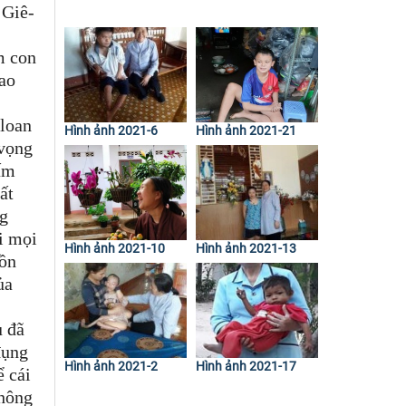
 Giê-
m con
iao
 loan
Hình ảnh 2021-6
Hình ảnh 2021-21
 vọng
hấm
ất
ng
hi mọi
Hình ảnh 2021-10
Hình ảnh 2021-13
 ồn
ủa
u đã
đụng
Hình ảnh 2021-2
Hình ảnh 2021-17
ể cái
không