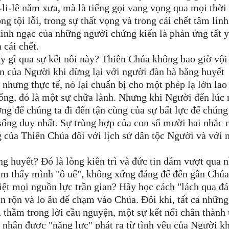
-li-lê năm xưa, mà là tiếng gọi vang vọng qua mọi thời 
g tội lỗi, trong sự thất vọng và trong cái chết tâm lin
kinh ngạc của những người chứng kiến là phản ứng tất 
 cái chết.
ấy gì qua sự kết nối này? Thiên Chúa không bao giờ vội
ãn của Người khi dừng lại với người đàn bà băng huyết
 nhưng thực tế, nó lại chuẩn bị cho một phép lạ lớn lao
ống, đó là một sự chữa lành. Nhưng khi Người đến lúc 
ờng để chúng ta đi đến tận cùng của sự bất lực để chúng
sống duy nhất. Sự trùng hợp của con số mười hai nhắc 
g của Thiên Chúa đối với lịch sử dân tộc Người và với 
ng huyết? Đó là lòng kiên trì và đức tin dám vượt qua 
ảm thấy mình "ô uế", không xứng đáng để đến gần Chú
iệt mọi nguồn lực trần gian? Hãy học cách "lách qua đ
 rộn và lo âu để chạm vào Chúa. Đôi khi, tất cả những
 thầm trong lời cầu nguyện, một sự kết nối chân thành 
nhận được "năng lực" phát ra từ tình yêu của Người kh