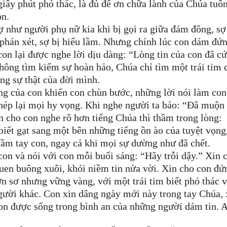
iây phút phó thác, là đủ để ơn chữa lành của Chúa tuô
on.
ợ như người phụ nữ kia khi bị gọi ra giữa đám đông, sợ
ị phán xét, sợ bị hiểu lầm. Nhưng chính lúc con dám đứ
 con lại được nghe lời dịu dàng: “Lòng tin của con đã c
hông tìm kiếm sự hoàn hảo, Chúa chỉ tìm một trái tim 
ng sự thật của đời mình.
ng của con khiến con chùn bước, những lời nói làm con
ép lại mọi hy vọng. Khi nghe người ta bảo: “Đã muộn 
n cho con nghe rõ hơn tiếng Chúa thì thầm trong lòng:
 biết gạt sang một bên những tiếng ồn ào của tuyệt vọng
cầm tay con, ngay cả khi mọi sự dường như đã chết.
on và nói với con mỗi buổi sáng: “Hãy trỗi dậy.” Xin 
quen buông xuôi, khỏi niềm tin nửa vời. Xin cho con đứ
n sơ nhưng vững vàng, với một trái tim biết phó thác 
người khác. Con xin dâng ngày mới này trong tay Chúa, 
con được sống trong bình an của những người dám tin. 