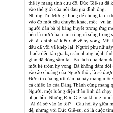
thể lý mang tính cứu độ. Đức Giê-su đã k
vào thế giới của nỗi đau gia đình ông.
Nhưng Tin Mừng không để chúng ta đi th
vào đó một câu chuyện khác, một "vụ án
người đàn bà bị băng huyết tương ứng một
bên là mười hai năm ròng rã sống trong sự
về tài chính và kiệt quệ về hy vọng. Mộ
đầu đã vội vã khép lại. Người phụ nữ này
thuốc đến tán gia bại sản nhưng bệnh tìn
gian đã đóng sầm lại. Bà lách qua đám 
một kẻ trộm hy vọng. Bà không dám đối 
vào áo choàng của Người thôi, là sẽ đượ
Đức tin của người đàn bà này mang một sắ
cả chiếc áo của Đấng Thánh cũng mang q
Người, một luồng điện thần linh đã chạy
phục hồi. Nhưng Đức Giê-su không muốn 
"Ai đã sờ vào áo tôi?". Câu hỏi ấy giữa
đệ, nhưng với Đức Giê-su, đó là cuộc tì