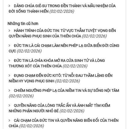
DÂNG CHÚA GIÊ-SU TRONG ĐỀN THÁNH VÀ MẦU NHIỆM CỦA
(02/02/2026)
ĐỜI SỐNG THÁNH HIẾN
Những tin cũ hơn
HÀNH TRÌNH CỦA ĐỨC TIN: TỪ VỰC THẲM TUYỆT VỌNG ĐẾN
(02/02/2026)
QUYỀN NĂNG PHỤC SINH CỦA THIÊN CHÚA
ĐỨC TIN LÀ CÁI CHẠM LÀM NÊN PHÉP LẠ GIỮA BIỂN ĐỜI CÙNG
(02/02/2026)
CỰC
ĐỨC TIN LÀ CHÌA KHÓA MỞ RA CỬA SINH TỬ VÀ LÒNG
(02/02/2026)
THƯƠNG XÓT CỦA THIÊN CHÚA
ĐỤNG CHẠM ĐẾN ĐỨC KITÔ: TỪ NỖI ĐAU THẦM LẶNG ĐẾN
(02/02/2026)
NIỀM HY VỌNG PHỤC SINH
CHIÊM NGƯỠNG PHÉP LẠ CỦA NIỀM TIN VÀ SỰ SỐNG NỘI TÂM
(02/02/2026)
QUYỀN NĂNG CỦA LÒNG TRẮC ẨN VÀ ÁNH MẮT TÌM KIẾM
(02/02/2026)
NHỮNG PHẬN NGƯỜI NHỎ BÉ
CÁI CHẠM CỦA ĐỨC TIN VÀ QUYỀN NĂNG BIẾN ĐỔI CỦA THIÊN
(02/02/2026)
CHÚA