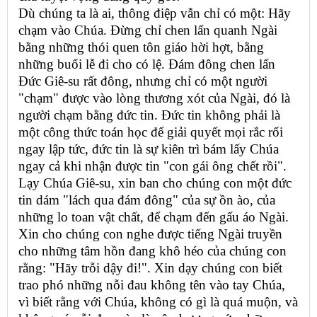
Dù chúng ta là ai, thông điệp vẫn chỉ có một: Hãy
chạm vào Chúa. Đừng chỉ chen lấn quanh Ngài
bằng những thói quen tôn giáo hời hợt, bằng
những buổi lễ đi cho có lệ. Đám đông chen lấn
Đức Giê-su rất đông, nhưng chỉ có một người
"chạm" được vào lòng thương xót của Ngài, đó là
người chạm bằng đức tin. Đức tin không phải là
một công thức toán học để giải quyết mọi rắc rối
ngay lập tức, đức tin là sự kiên trì bám lấy Chúa
ngay cả khi nhận được tin "con gái ông chết rồi".
Lạy Chúa Giê-su, xin ban cho chúng con một đức
tin dám "lách qua đám đông" của sự ồn ào, của
những lo toan vật chất, để chạm đến gấu áo Ngài.
Xin cho chúng con nghe được tiếng Ngài truyền
cho những tâm hồn đang khô héo của chúng con
rằng: "Hãy trỗi dậy đi!". Xin dạy chúng con biết
trao phó những nỗi đau không tên vào tay Chúa,
vì biết rằng với Chúa, không có gì là quá muộn, và