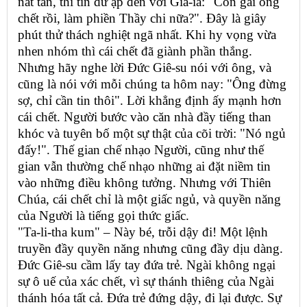
nát tan, thì tin dữ ập đến với Gia-ia: "Con gái ông
chết rồi, làm phiền Thầy chi nữa?". Đây là giây
phút thử thách nghiệt ngã nhất. Khi hy vọng vừa
nhen nhóm thì cái chết đã giành phần thắng.
Nhưng hãy nghe lời Đức Giê-su nói với ông, và
cũng là nói với mỗi chúng ta hôm nay: "Ông đừng
sợ, chỉ cần tin thôi". Lời khẳng định ấy mạnh hơn
cái chết. Người bước vào căn nhà đầy tiếng than
khóc và tuyên bố một sự thật của cõi trời: "Nó ngủ
đấy!". Thế gian chế nhạo Người, cũng như thế
gian vẫn thường chế nhạo những ai đặt niềm tin
vào những điều không tưởng. Nhưng với Thiên
Chúa, cái chết chỉ là một giấc ngủ, và quyền năng
của Người là tiếng gọi thức giấc.
"Ta-li-tha kum" – Này bé, trỗi dậy đi! Một lệnh
truyền đầy quyền năng nhưng cũng đầy dịu dàng.
Đức Giê-su cầm lấy tay đứa trẻ. Ngài không ngại
sự ô uế của xác chết, vì sự thánh thiêng của Ngài
thánh hóa tất cả. Đứa trẻ đứng dậy, đi lại được. Sự