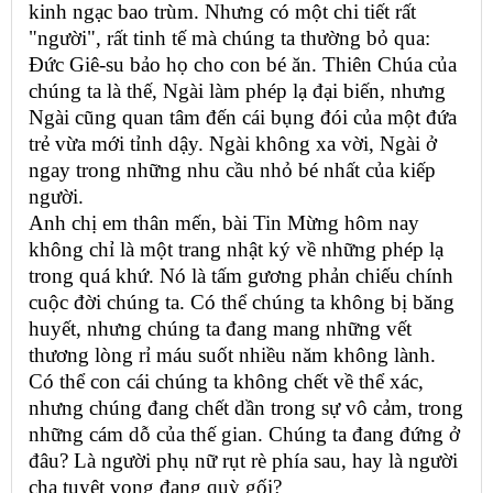
kinh ngạc bao trùm. Nhưng có một chi tiết rất
"người", rất tinh tế mà chúng ta thường bỏ qua:
Đức Giê-su bảo họ cho con bé ăn. Thiên Chúa của
chúng ta là thế, Ngài làm phép lạ đại biến, nhưng
Ngài cũng quan tâm đến cái bụng đói của một đứa
trẻ vừa mới tỉnh dậy. Ngài không xa vời, Ngài ở
ngay trong những nhu cầu nhỏ bé nhất của kiếp
người.
Anh chị em thân mến, bài Tin Mừng hôm nay
không chỉ là một trang nhật ký về những phép lạ
trong quá khứ. Nó là tấm gương phản chiếu chính
cuộc đời chúng ta. Có thể chúng ta không bị băng
huyết, nhưng chúng ta đang mang những vết
thương lòng rỉ máu suốt nhiều năm không lành.
Có thể con cái chúng ta không chết về thể xác,
nhưng chúng đang chết dần trong sự vô cảm, trong
những cám dỗ của thế gian. Chúng ta đang đứng ở
đâu? Là người phụ nữ rụt rè phía sau, hay là người
cha tuyệt vọng đang quỳ gối?