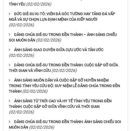
(02/02/2026)
TÌNH YÊU
ĐỨC GIÊ-SU KI-TÔ: VIÊN ĐÁ GÓC TƯỜNG HAY TẢNG ĐÁ VẤP
NGÃ VÀ SỰ CHỌN LỰA ĐỊNH MỆNH CỦA KIẾP NGƯỜI
(02/02/2026)
DÂNG CHÚA GIÊ-SU TRONG ĐỀN THÁNH – ÁNH SÁNG CHIẾU
(02/02/2026)
SOI MUÔN DÂN
ÁNH SÁNG GIAO DUYÊN GIỮA CỰU ƯỚC VÀ TÂN ƯỚC
(02/02/2026)
DÂNG CHÚA GIÊ-SU TRONG ĐỀN THÁNH: CUỘC GẶP GỠ GIỮA
(02/02/2026)
THỜI GIAN VÀ VĨNH CỬU
ÁNH SÁNG MUÔN DÂN VÀ CUỘC GẶP GỠ HUYỀN NHIỆM
TRONG TÌNH YÊU CỨU ĐỘ: SUY NIỆM LỄ DÂNG CHÚA TRONG ĐỀN
(02/02/2026)
THÁNH
ÁNH SÁNG TỪ TRỜI CAO VÀ HY TẾ TÌNH YÊU TRONG ĐỀN
THÁNH: CUỘC GẶP GỠ GIỮA VĨNH CỬU VÀ THỜI GIAN
(02/02/2026)
DÂNG CHÚA GIÊ-SU TRONG ĐỀN THÁNH: ÁNH SÁNG CHIẾU SOI
(02/02/2026)
MUÔN DÂN