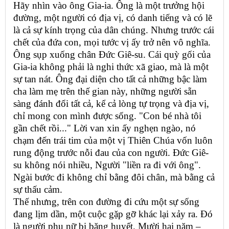
Hãy nhìn vào ông Gia-ia. Ông là một trưởng hội
đường, một người có địa vị, có danh tiếng và có lẽ
là cả sự kính trọng của dân chúng. Nhưng trước cái
chết của đứa con, mọi tước vị ấy trở nên vô nghĩa.
Ông sụp xuống chân Đức Giê-su. Cái quỳ gối của
Gia-ia không phải là nghi thức xã giao, mà là một
sự tan nát. Ông đại diện cho tất cả những bậc làm
cha làm mẹ trên thế gian này, những người sẵn
sàng đánh đổi tất cả, kể cả lòng tự trọng và địa vị,
chỉ mong con mình được sống. "Con bé nhà tôi
gần chết rồi..." Lời van xin ấy nghẹn ngào, nó
chạm đến trái tim của một vị Thiên Chúa vốn luôn
rung động trước nỗi đau của con người. Đức Giê-
su không nói nhiều, Người "liền ra đi với ông".
Ngài bước đi không chỉ bằng đôi chân, mà bằng cả
sự thấu cảm.
Thế nhưng, trên con đường đi cứu một sự sống
đang lịm dần, một cuộc gặp gỡ khác lại xảy ra. Đó
là người phụ nữ bị băng huyết. Mười hai năm –