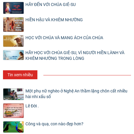
HÃY ĐẾN VỚI CHÚA GIÊ-SU
HIỀN HẬU VÀ KHIÊM NHƯỜNG
HỌC VỚI CHÚA VÀ MANG ÁCH CỦA CHÚA
HÃY HỌC VỚI CHÚA GIÊ-SU, VÌ NGƯỜI HIỀN LÀNH VÀ
KHIÊM NHƯỜNG TRONG LÒNG
Tin xem nhiều
Một phụ nữ nghèo ở Nghệ An thầm lặng chôn cất nhiều
hài nhi xấu số
Lẽ Đời .
Công và quạ, con nào đẹp hơn?