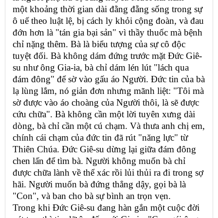
một khoảng thời gian dài đằng đẵng sống trong sự
ô uế theo luật lệ, bị cách ly khỏi cộng đoàn, và đau
đớn hơn là "tán gia bại sản" vì thầy thuốc mà bệnh
chỉ nặng thêm. Bà là biểu tượng của sự cô độc
tuyệt đối. Bà không dám đứng trước mặt Đức Giê-
su như ông Gia-ia, bà chỉ dám lén lút "lách qua
đám đông" để sờ vào gấu áo Người. Đức tin của bà
lạ lùng lắm, nó giản đơn nhưng mãnh liệt: "Tôi mà
sờ được vào áo choàng của Người thôi, là sẽ được
cứu chữa". Bà không cần một lời tuyên xưng dài
dòng, bà chỉ cần một cú chạm. Và thưa anh chị em,
chính cái chạm của đức tin đã rút "năng lực" từ
Thiên Chúa. Đức Giê-su dừng lại giữa đám đông
chen lấn để tìm bà. Người không muốn bà chỉ
được chữa lành về thể xác rồi lủi thủi ra đi trong sợ
hãi. Người muốn bà đứng thẳng dậy, gọi bà là
"Con", và ban cho bà sự bình an trọn vẹn.
Trong khi Đức Giê-su đang hàn gắn một cuộc đời