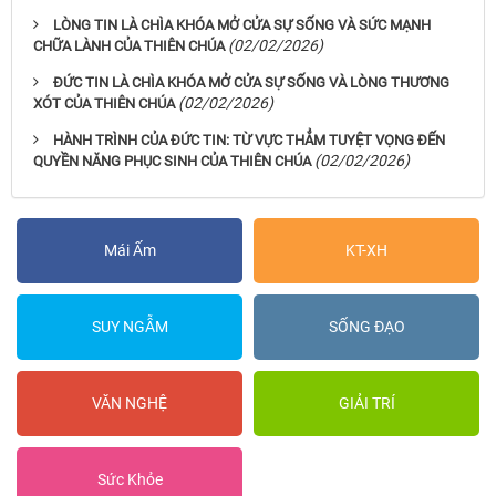
LÒNG TIN LÀ CHÌA KHÓA MỞ CỬA SỰ SỐNG VÀ SỨC MẠNH
(02/02/2026)
CHỮA LÀNH CỦA THIÊN CHÚA
ĐỨC TIN LÀ CHÌA KHÓA MỞ CỬA SỰ SỐNG VÀ LÒNG THƯƠNG
(02/02/2026)
XÓT CỦA THIÊN CHÚA
HÀNH TRÌNH CỦA ĐỨC TIN: TỪ VỰC THẲM TUYỆT VỌNG ĐẾN
(02/02/2026)
QUYỀN NĂNG PHỤC SINH CỦA THIÊN CHÚA
Mái Ấm
KT-XH
SUY NGẪM
SỐNG ĐẠO
VĂN NGHỆ
GIẢI TRÍ
Sức Khỏe