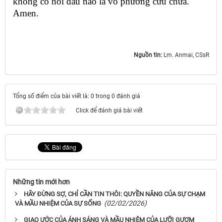
không có nỗi đau nào là vô phương cứu chữa.
Amen.
Nguồn tin:
Lm. Anmai, CSsR
Tổng số điểm của bài viết là: 0 trong 0 đánh giá
Click để đánh giá bài viết
Những tin mới hơn
HÃY ĐỪNG SỢ, CHỈ CẦN TIN THÔI: QUYỀN NĂNG CỦA SỰ CHẠM
(02/02/2026)
VÀ MẦU NHIỆM CỦA SỰ SỐNG
GIAO ƯỚC CỦA ÁNH SÁNG VÀ MẦU NHIỆM CỦA LƯỠI GƯƠM