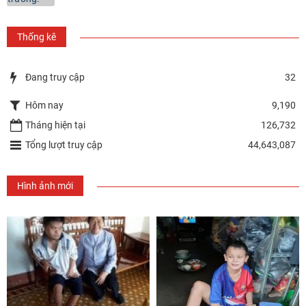
Thống kê
Đang truy cập
32
Hôm nay
9,190
Tháng hiện tại
126,732
Tổng lượt truy cập
44,643,087
Hình ảnh mới