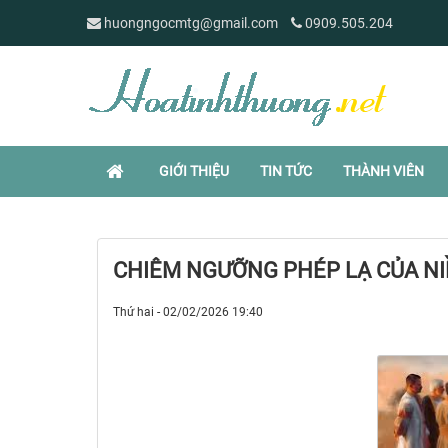
huongngocmtg@gmail.com
0909.505.204
GIỚI THIỆU
TIN TỨC
THÀNH VIÊN
CHIÊM NGƯỠNG PHÉP LẠ CỦA NI
Thứ hai - 02/02/2026 19:40