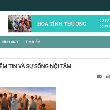
HÌNH ẢNH
TÌM KIẾM
ỀM TIN VÀ SỰ SỐNG NỘI TÂM