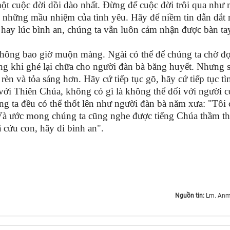
một cuộc đời dồi dào nhất. Đừng để cuộc đời trôi qua như
ớc những mầu nhiệm của tình yêu. Hãy để niềm tin dẫn dắt
 hay lúc bình an, chúng ta vẫn luôn cảm nhận được bàn ta
hông bao giờ muộn màng. Ngài có thể để chúng ta chờ đợ
ong khi ghé lại chữa cho người đàn bà băng huyết. Nhưng 
 rèn và tỏa sáng hơn. Hãy cứ tiếp tục gõ, hãy cứ tiếp tục tì
ì với Thiên Chúa, không có gì là không thể đối với người c
g ta đều có thể thốt lên như người đàn bà năm xưa: "Tôi 
 Và ước mong chúng ta cũng nghe được tiếng Chúa thầm th
 cứu con, hãy đi bình an".
Nguồn tin:
Lm. Anm