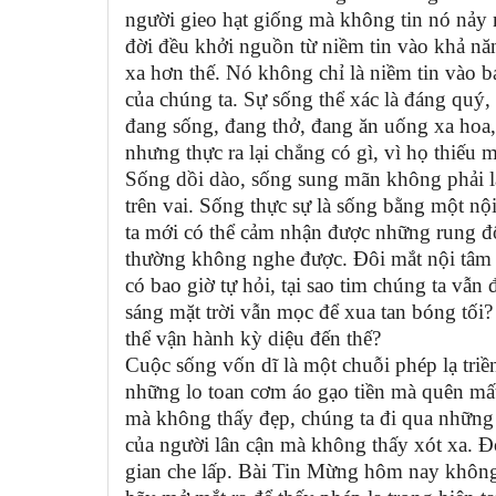
người gieo hạt giống mà không tin nó nảy 
đời đều khởi nguồn từ niềm tin vào khả nă
xa hơn thế. Nó không chỉ là niềm tin vào 
của chúng ta. Sự sống thể xác là đáng quý,
đang sống, đang thở, đang ăn uống xa hoa,
nhưng thực ra lại chẳng có gì, vì họ thiếu 
Sống dồi dào, sống sung mãn không phải l
trên vai. Sống thực sự là sống bằng một nộ
ta mới có thể cảm nhận được những rung độ
thường không nghe được. Đôi mắt nội tâm g
có bao giờ tự hỏi, tại sao tim chúng ta vẫ
sáng mặt trời vẫn mọc để xua tan bóng tối
thể vận hành kỳ diệu đến thế?
Cuộc sống vốn dĩ là một chuỗi phép lạ tri
những lo toan cơm áo gạo tiền mà quên mấ
mà không thấy đẹp, chúng ta đi qua những 
của người lân cận mà không thấy xót xa. Đó
gian che lấp. Bài Tin Mừng hôm nay không c