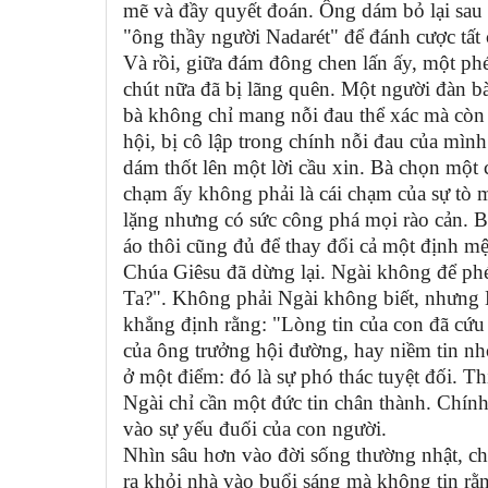
mẽ và đầy quyết đoán. Ông dám bỏ lại sau 
"ông thầy người Nadarét" để đánh cược tất
Và rồi, giữa đám đông chen lấn ấy, một phé
chút nữa đã bị lãng quên. Một người đàn b
bà không chỉ mang nỗi đau thể xác mà còn m
hội, bị cô lập trong chính nỗi đau của mìn
dám thốt lên một lời cầu xin. Bà chọn một 
chạm ấy không phải là cái chạm của sự tò m
lặng nhưng có sức công phá mọi rào cản. B
áo thôi cũng đủ để thay đổi cả một định m
Chúa Giêsu đã dừng lại. Ngài không để phép
Ta?". Không phải Ngài không biết, nhưng 
khẳng định rằng: "Lòng tin của con đã cứu 
của ông trưởng hội đường, hay niềm tin nh
ở một điểm: đó là sự phó thác tuyệt đối. T
Ngài chỉ cần một đức tin chân thành. Chín
vào sự yếu đuối của con người.
Nhìn sâu hơn vào đời sống thường nhật, ch
ra khỏi nhà vào buổi sáng mà không tin rằn