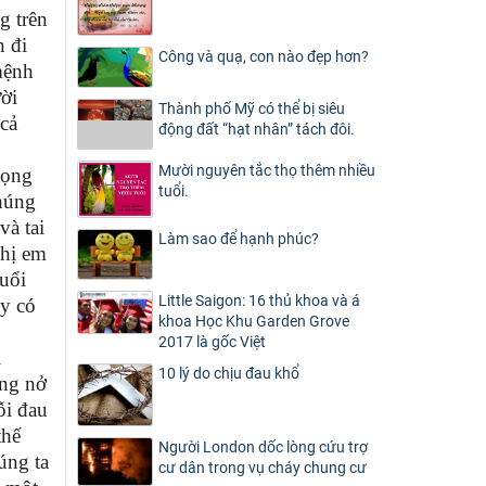
g trên
n đi
Công và quạ, con nào đẹp hơn?
mệnh
ười
Thành phố Mỹ có thể bị siêu
cả
động đất “hạt nhân” tách đôi.
Mười nguyên tắc thọ thêm nhiều
vọng
tuổi.
chúng
và tai
Làm sao để hạnh phúc?
chị em
buổi
Little Saigon: 16 thủ khoa và á
ày có
khoa Học Khu Garden Grove
2017 là gốc Việt
i
10 lý do chịu đau khổ
ang nở
ỗi đau
thế
Người London dốc lòng cứu trợ
úng ta
cư dân trong vụ cháy chung cư