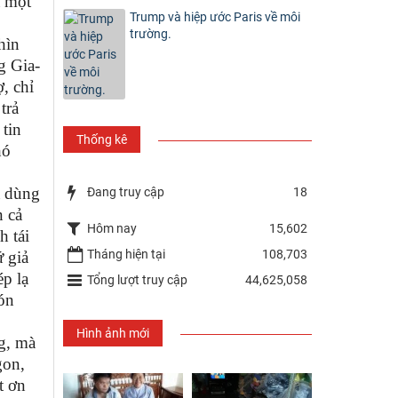
à một
Trump và hiệp ước Paris về môi
trường.
hìn
g Gia-
, chỉ
trả
 tin
Thống kê
hó
ã dùng
Đang truy cập
18
n cả
Hôm nay
15,602
h tái
Tháng hiện tại
108,703
ứ giả
ép lạ
Tổng lượt truy cập
44,625,058
đón
Hình ảnh mới
g, mà
gon,
t ơn