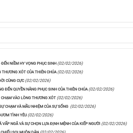
(02/02/2026)
 ĐẾN NIỀM HY VỌNG PHỤC SINH
(02/02/2026)
NG THƯƠNG XÓT CỦA THIÊN CHÚA
(02/02/2026)
ĐỜI CÙNG CỰC
(02/02/2026)
NG ĐẾN QUYỀN NĂNG PHỤC SINH CỦA THIÊN CHÚA
(02/02/2026)
AU CHẠM VÀO LÒNG THƯƠNG XÓT
(02/02/2026)
A SỰ CHẠM VÀ MẦU NHIỆM CỦA SỰ SỐNG
(02/02/2026)
GƯƠM TÌNH YÊU
(02/02/2026)
ĐÁ VẤP NGÃ VÀ SỰ CHỌN LỰA ĐỊNH MỆNH CỦA KIẾP NGƯỜI
(02/02/2026)
 CHIẾU SOI MUÔN DÂN