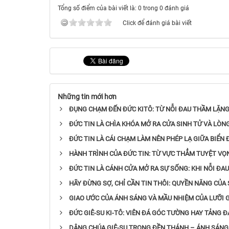
Tổng số điểm của bài viết là: 0 trong 0 đánh giá
Click để đánh giá bài viết
Những tin mới hơn
ĐỤNG CHẠM ĐẾN ĐỨC KITÔ: TỪ NỖI ĐAU THẦM LẶNG
ĐỨC TIN LÀ CHÌA KHÓA MỞ RA CỬA SINH TỬ VÀ LÒ
ĐỨC TIN LÀ CÁI CHẠM LÀM NÊN PHÉP LẠ GIỮA BIỂN 
HÀNH TRÌNH CỦA ĐỨC TIN: TỪ VỰC THẲM TUYỆT VỌ
ĐỨC TIN LÀ CÁNH CỬA MỞ RA SỰ SỐNG: KHI NỖI Đ
HÃY ĐỪNG SỢ, CHỈ CẦN TIN THÔI: QUYỀN NĂNG CỦ
GIAO ƯỚC CỦA ÁNH SÁNG VÀ MẦU NHIỆM CỦA LƯỠI 
ĐỨC GIÊ-SU KI-TÔ: VIÊN ĐÁ GÓC TƯỜNG HAY TẢNG 
DÂNG CHÚA GIÊ-SU TRONG ĐỀN THÁNH – ÁNH SÁNG