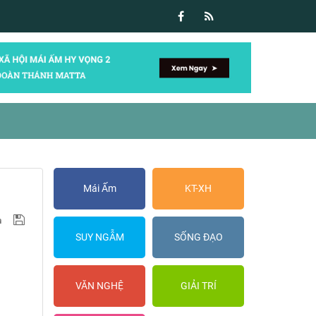
Mái Ấm
KT-XH
SUY NGẪM
SỐNG ĐẠO
VĂN NGHỆ
GIẢI TRÍ