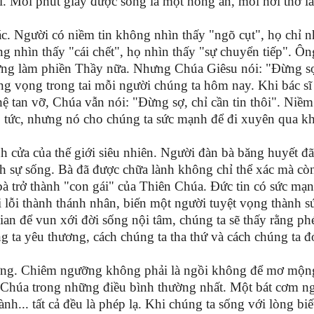
ại. Mỗi phút giây được sống là một hồng ân, mỗi hơi thở l
ác. Người có niềm tin không nhìn thấy "ngõ cụt", họ chỉ n
 nhìn thấy "cái chết", họ nhìn thấy "sự chuyển tiếp". Ôn
đừng làm phiền Thầy nữa. Nhưng Chúa Giêsu nói: "Đừng sợ
ng vọng trong tai mỗi người chúng ta hôm nay. Khi bác sĩ 
ệ tan vỡ, Chúa vẫn nói: "Đừng sợ, chỉ cần tin thôi". Niềm
 tức, nhưng nó cho chúng ta sức mạnh để đi xuyên qua k
nh cửa của thế giới siêu nhiên. Người đàn bà băng huyết đ
 sự sống. Bà đã được chữa lành không chỉ thể xác mà cò
à trở thành "con gái" của Thiên Chúa. Đức tin có sức mạn
 lỗi thành thánh nhân, biến một người tuyệt vọng thành s
ian để vun xới đời sống nội tâm, chúng ta sẽ thấy rằng ph
g ta yêu thương, cách chúng ta tha thứ và cách chúng ta 
ỡng. Chiêm ngưỡng không phải là ngồi không để mơ mộn
n Chúa trong những điều bình thường nhất. Một bát cơm n
nh... tất cả đều là phép lạ. Khi chúng ta sống với lòng biế