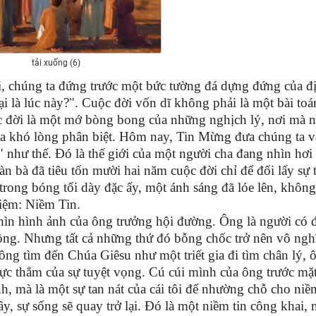
tải xuống (6)
i, chúng ta đứng trước một bức tường đá dựng đứng của đ
 lại là lúc này?". Cuộc đời vốn dĩ không phải là một bài toá
 đời là một mớ bòng bong của những nghịch lý, nơi mà n
ta khó lòng phân biệt. Hôm nay, Tin Mừng đưa chúng ta 
" như thế. Đó là thế giới của một người cha đang nhìn hơi
àn bà đã tiêu tốn mười hai năm cuộc đời chỉ để đổi lấy sự 
rong bóng tối dày đặc ấy, một ánh sáng đã lóe lên, không
hiệm: Niềm Tin.
ìn hình ảnh của ông trưởng hội đường. Ông là người có đ
đồng. Nhưng tất cả những thứ đó bỗng chốc trở nên vô ngh
ng tìm đến Chúa Giêsu như một triết gia đi tìm chân lý, 
vực thẳm của sự tuyệt vọng. Cú cúi mình của ông trước mặ
h, mà là một sự tan nát của cái tôi để nhường chỗ cho niềm
ầy, sự sống sẽ quay trở lại. Đó là một niềm tin công khai,