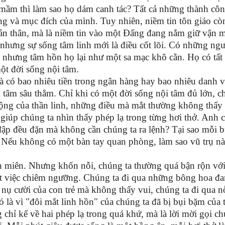
mầm thì làm sao họ dám canh tác? Tất cả những thành côn
ng và mục đích của mình. Tuy nhiên, niềm tin tôn giáo cò
bản thân, mà là niềm tin vào một Đấng đang nắm giữ vận 
 nhưng sự sống tâm linh mới là điều cốt lõi. Có những ng
 nhưng tâm hồn họ lại như một sa mạc khô cằn. Họ có tất 
một đời sống nội tâm.
à có bao nhiêu tiền trong ngân hàng hay bao nhiêu danh 
i tâm sâu thẳm. Chỉ khi có một đời sống nội tâm đủ lớn, 
ng của thần linh, những điều mà mắt thường không thấy 
iúp chúng ta nhìn thấy phép lạ trong từng hơi thở. Anh 
n đập đều đặn mà không cần chúng ta ra lệnh? Tại sao mỗi 
? Nếu không có một bàn tay quan phòng, làm sao vũ trụ n
ền miên. Nhưng khốn nỗi, chúng ta thường quá bận rộn vớ
t việc chiêm ngưỡng. Chúng ta đi qua những bông hoa đ
nụ cười của con trẻ mà không thấy vui, chúng ta đi qua n
 là vì "đôi mắt linh hồn" của chúng ta đã bị bụi bặm của 
hỉ kể về hai phép lạ trong quá khứ, mà là lời mời gọi ch