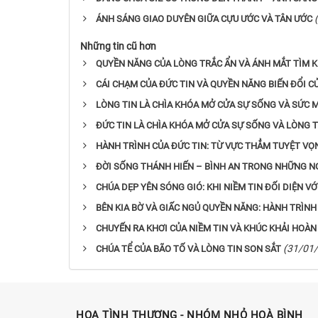
ÁNH SÁNG GIAO DUYÊN GIỮA CỰU ƯỚC VÀ TÂN ƯỚC
Những tin cũ hơn
QUYỀN NĂNG CỦA LÒNG TRẮC ẨN VÀ ÁNH MẮT TÌM 
CÁI CHẠM CỦA ĐỨC TIN VÀ QUYỀN NĂNG BIẾN ĐỔI C
LÒNG TIN LÀ CHÌA KHÓA MỞ CỬA SỰ SỐNG VÀ SỨC 
ĐỨC TIN LÀ CHÌA KHÓA MỞ CỬA SỰ SỐNG VÀ LÒNG 
HÀNH TRÌNH CỦA ĐỨC TIN: TỪ VỰC THẲM TUYỆT VỌ
ĐỜI SỐNG THÁNH HIẾN – BÌNH AN TRONG NHỮNG 
CHÚA DẸP YÊN SÓNG GIÓ: KHI NIỀM TIN ĐỐI DIỆN V
BÊN KIA BỜ VÀ GIẤC NGỦ QUYỀN NĂNG: HÀNH TRÌNH
CHUYẾN RA KHƠI CỦA NIỀM TIN VÀ KHÚC KHẢI HOÀ
(31/01
CHÚA TỂ CỦA BÃO TỐ VÀ LÒNG TIN SON SẮT
HOA TÌNH THƯƠNG - NHÓM NHỎ HOÀ BÌNH