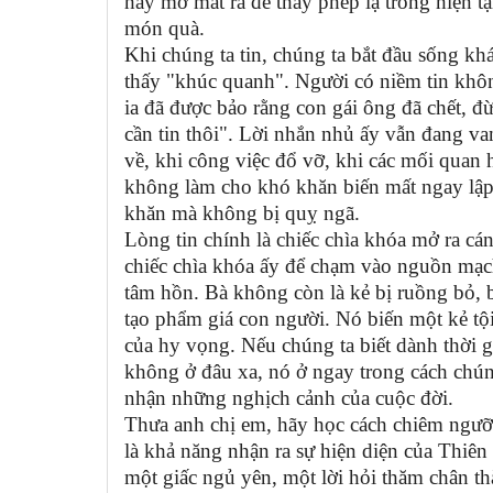
hãy mở mắt ra để thấy phép lạ trong hiện t
món quà.
Khi chúng ta tin, chúng ta bắt đầu sống kh
thấy "khúc quanh". Người có niềm tin không
ia đã được bảo rằng con gái ông đã chết, 
cần tin thôi". Lời nhắn nhủ ấy vẫn đang va
về, khi công việc đổ vỡ, khi các mối quan h
không làm cho khó khăn biến mất ngay lập
khăn mà không bị quỵ ngã.
Lòng tin chính là chiếc chìa khóa mở ra cá
chiếc chìa khóa ấy để chạm vào nguồn mạch
tâm hồn. Bà không còn là kẻ bị ruồng bỏ, b
tạo phẩm giá con người. Nó biến một kẻ tội
của hy vọng. Nếu chúng ta biết dành thời g
không ở đâu xa, nó ở ngay trong cách chún
nhận những nghịch cảnh của cuộc đời.
Thưa anh chị em, hãy học cách chiêm ngư
là khả năng nhận ra sự hiện diện của Thiê
một giấc ngủ yên, một lời hỏi thăm chân thà