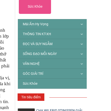
Sức Khỏe
Mái Ấm Hy Vọng
ịnh
THÔNG TIN KT-XH
n lớp
ỗi
ĐỌC VÀ SUY NGẪM
vào
 thở
SỐNG ĐẠO MỖI NGÀY
thất
VĂN NGHỆ
 phải
GÓC GIẢI TRÍ
ịa vị,
ĩa khi
Sức Khỏe
ông
t
Tin tiêu điểm
 tin.
 mạnh
CHA WILFRID STINISSEN GIẢI