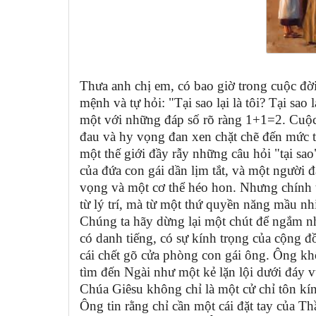
Thưa anh chị em, có bao giờ trong cuộc đờ
mệnh và tự hỏi: "Tại sao lại là tôi? Tại sao
một với những đáp số rõ ràng 1+1=2. Cuộc
đau và hy vọng đan xen chặt chẽ đến mức 
một thế giới đầy rẫy những câu hỏi "tại sao
của đứa con gái dần lịm tắt, và một người đ
vọng và một cơ thể héo hon. Nhưng chính t
từ lý trí, mà từ một thứ quyền năng mầu n
Chúng ta hãy dừng lại một chút để ngắm nh
có danh tiếng, có sự kính trọng của cộng 
cái chết gõ cửa phòng con gái ông. Ông khô
tìm đến Ngài như một kẻ lặn lội dưới đáy 
Chúa Giêsu không chỉ là một cử chỉ tôn kín
Ông tin rằng chỉ cần một cái đặt tay của Th