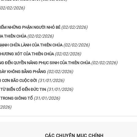
(02/02/2026)
(02/02/2026)
KIẾM NHỮNG PHẬN NGƯỜI NHỎ BÉ
(02/02/2026)
ỦA THIÊN CHÚA
(02/02/2026)
MẠNH CHỮA LÀNH CỦA THIÊN CHÚA
(02/02/2026)
THƯƠNG XÓT CỦA THIÊN CHÚA
(02/02/2026)
NG ĐẾN QUYỀN NĂNG PHỤC SINH CỦA THIÊN CHÚA
(02/02/2026)
NGÀY KHÔNG BẰNG PHẲNG
(31/01/2026)
ỚI CƠN BÃO CUỘC ĐỜI
(31/01/2026)
 TỪ BIẾN CỐ ĐẾN ĐỨC TIN
(31/01/2026)
N TRONG GIÔNG TỐ
/2026)
CÁC CHUYÊN MỤC CHÍNH