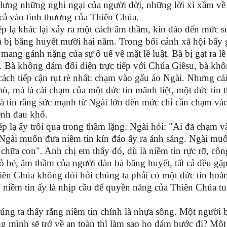
lưng những nghi ngại của người đời, những lời xì xầm về
 cả vào tình thương của Thiên Chúa.
p lạ khác lại xảy ra một cách âm thầm, kín đáo đến mức s
à bị băng huyết mười hai năm. Trong bối cảnh xã hội bấy 
ang gánh nặng của sự ô uế về mặt lề luật. Bà bị gạt ra lề
h. Bà không dám đối diện trực tiếp với Chúa Giêsu, bà kh
cách tiếp cận rụt rè nhất: chạm vào gấu áo Ngài. Nhưng cá
ò, mà là cái chạm của một đức tin mãnh liệt, một đức tin 
à tin rằng sức mạnh từ Ngài lớn đến mức chỉ cần chạm vào
ệnh đau khổ.
 lạ ấy trôi qua trong thầm lặng. Ngài hỏi: "Ai đã chạm v
Ngài muốn đưa niềm tin kín đáo ấy ra ánh sáng. Ngài mu
chữa con". Anh chị em thấy đó, dù là niềm tin rực rỡ, côn
ỏ bé, âm thầm của người đàn bà băng huyết, tất cả đều gặ
hiên Chúa không đòi hỏi chúng ta phải có một đức tin hoà
h niềm tin ấy là nhịp cầu để quyền năng của Thiên Chúa t
úng ta thấy rằng niềm tin chính là nhựa sống. Một người 
g mình sẽ trở về an toàn thì làm sao họ dám bước đi? Một