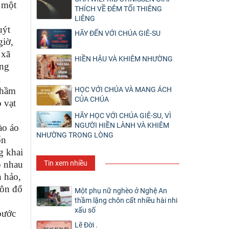
 một
THÍCH VỀ ĐÊM TỐI THIÊNG
LIÊNG
uýt
HÃY ĐẾN VỚI CHÚA GIÊ-SU
giờ,
 xã
HIỀN HẬU VÀ KHIÊM NHƯỜNG
ông
i
thầm
HỌC VỚI CHÚA VÀ MANG ÁCH
CỦA CHÚA
 vạt
HÃY HỌC VỚI CHÚA GIÊ-SU, VÌ
NGƯỜI HIỀN LÀNH VÀ KHIÊM
ào áo
NHƯỜNG TRONG LÒNG
ốn
g khai
Tin xem nhiều
p nhau
n hảo,
uôn đổ
Một phụ nữ nghèo ở Nghệ An
thầm lặng chôn cất nhiều hài nhi
xấu số
bước
Lẽ Đời .