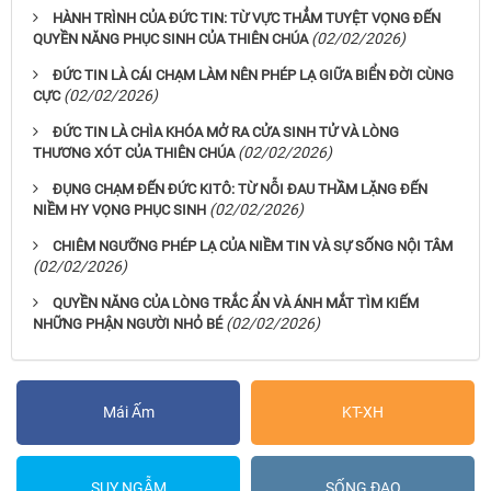
HÀNH TRÌNH CỦA ĐỨC TIN: TỪ VỰC THẲM TUYỆT VỌNG ĐẾN
(02/02/2026)
QUYỀN NĂNG PHỤC SINH CỦA THIÊN CHÚA
ĐỨC TIN LÀ CÁI CHẠM LÀM NÊN PHÉP LẠ GIỮA BIỂN ĐỜI CÙNG
(02/02/2026)
CỰC
ĐỨC TIN LÀ CHÌA KHÓA MỞ RA CỬA SINH TỬ VÀ LÒNG
(02/02/2026)
THƯƠNG XÓT CỦA THIÊN CHÚA
ĐỤNG CHẠM ĐẾN ĐỨC KITÔ: TỪ NỖI ĐAU THẦM LẶNG ĐẾN
(02/02/2026)
NIỀM HY VỌNG PHỤC SINH
CHIÊM NGƯỠNG PHÉP LẠ CỦA NIỀM TIN VÀ SỰ SỐNG NỘI TÂM
(02/02/2026)
QUYỀN NĂNG CỦA LÒNG TRẮC ẨN VÀ ÁNH MẮT TÌM KIẾM
(02/02/2026)
NHỮNG PHẬN NGƯỜI NHỎ BÉ
Mái Ấm
KT-XH
SUY NGẪM
SỐNG ĐẠO