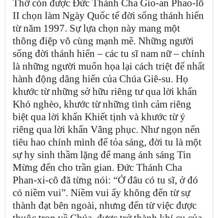
Thờ còn được Đức Thánh Cha Gio-an Phao-lô
II chọn làm Ngày Quốc tế đời sống thánh hiến
từ năm 1997. Sự lựa chọn này mang một
thông điệp vô cùng mạnh mẽ. Những người
sống đời thánh hiến – các tu sĩ nam nữ – chính
là những người muốn họa lại cách triệt để nhất
hành động dâng hiến của Chúa Giê-su. Họ
khước từ những sở hữu riêng tư qua lời khấn
Khó nghèo, khước từ những tình cảm riêng
biệt qua lời khấn Khiết tịnh và khước từ ý
riêng qua lời khấn Vâng phục. Như ngọn nến
tiêu hao chính mình để tỏa sáng, đời tu là một
sự hy sinh thầm lặng để mang ánh sáng Tin
Mừng đến cho trần gian. Đức Thánh Cha
Phan-xi-cô đã từng nói: “Ở đâu có tu sĩ, ở đó
có niềm vui”. Niềm vui ấy không đến từ sự
thành đạt bên ngoài, nhưng đến từ việc được
thuộc trọn về Chúa, được trở thành khí cụ của