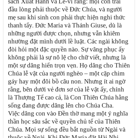
sách Xuất Hành và Lê-vi rằng: mọi con trai
đầu lòng phải thuộc về Đức Chúa, và người
mẹ sau khi sinh con phải thực hiện nghi thức
thanh tẩy. Đức Maria và Thánh Giuse, dù là
những người được chọn, nhưng vẫn khiêm
nhường đặt mình dưới lề luật. Các ngài không
đòi hỏi một đặc quyền nào. Sự vâng phục ấy
không phải là sự nô lệ cho chữ viết, nhưng là
một sự dâng hiến trọn vẹn. Họ dâng cho Thiên
Chúa lễ vật của người nghèo – một cặp chim
gáy hay một đôi bồ câu non. Nhưng ít ai ngờ
rằng, bên dưới vẻ đơn sơ của lễ vật ấy, chính
là Thượng Tế cao cả, là Con Thiên Chúa hằng
sống đang được dâng lên cho Chúa Cha.
Việc dâng con vào Đền thờ mang một ý nghĩa
thần học sâu sắc về quyền chủ tể của Thiên
Chúa. Mọi sự sống đều bắt nguồn từ Ngài và
thuộc về Ngài. Khi Đức Maria đặt Hài Nhi