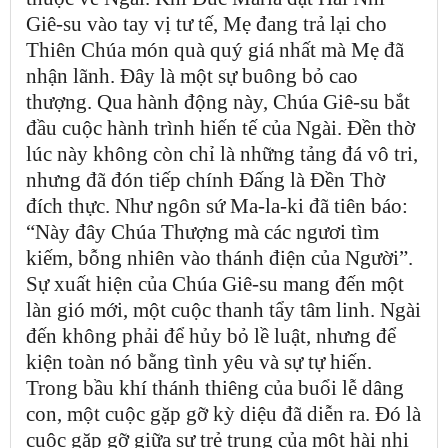
Giê-su vào tay vị tư tế, Mẹ đang trả lại cho
Thiên Chúa món quà quý giá nhất mà Mẹ đã
nhận lãnh. Đây là một sự buông bỏ cao
thượng. Qua hành động này, Chúa Giê-su bắt
đầu cuộc hành trình hiến tế của Ngài. Đền thờ
lúc này không còn chỉ là những tảng đá vô tri,
nhưng đã đón tiếp chính Đấng là Đền Thờ
đích thực. Như ngôn sứ Ma-la-ki đã tiên báo:
“Này đây Chúa Thượng mà các ngươi tìm
kiếm, bỗng nhiên vào thánh điện của Người”.
Sự xuất hiện của Chúa Giê-su mang đến một
làn gió mới, một cuộc thanh tẩy tâm linh. Ngài
đến không phải để hủy bỏ lề luật, nhưng để
kiện toàn nó bằng tình yêu và sự tự hiến.
Trong bầu khí thánh thiêng của buổi lễ dâng
con, một cuộc gặp gỡ kỳ diệu đã diễn ra. Đó là
cuộc gặp gỡ giữa sự trẻ trung của một hài nhi