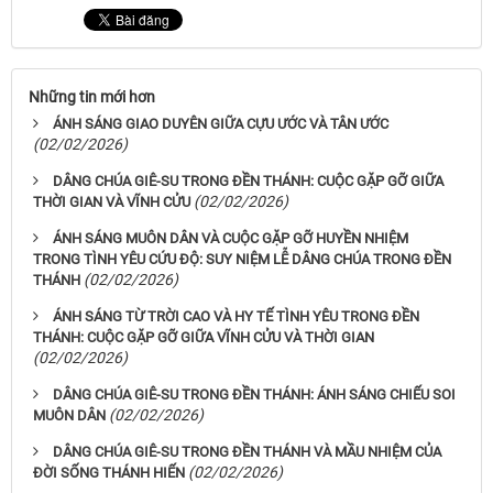
Những tin mới hơn
ÁNH SÁNG GIAO DUYÊN GIỮA CỰU ƯỚC VÀ TÂN ƯỚC
(02/02/2026)
DÂNG CHÚA GIÊ-SU TRONG ĐỀN THÁNH: CUỘC GẶP GỠ GIỮA
(02/02/2026)
THỜI GIAN VÀ VĨNH CỬU
ÁNH SÁNG MUÔN DÂN VÀ CUỘC GẶP GỠ HUYỀN NHIỆM
TRONG TÌNH YÊU CỨU ĐỘ: SUY NIỆM LỄ DÂNG CHÚA TRONG ĐỀN
(02/02/2026)
THÁNH
ÁNH SÁNG TỪ TRỜI CAO VÀ HY TẾ TÌNH YÊU TRONG ĐỀN
THÁNH: CUỘC GẶP GỠ GIỮA VĨNH CỬU VÀ THỜI GIAN
(02/02/2026)
DÂNG CHÚA GIÊ-SU TRONG ĐỀN THÁNH: ÁNH SÁNG CHIẾU SOI
(02/02/2026)
MUÔN DÂN
DÂNG CHÚA GIÊ-SU TRONG ĐỀN THÁNH VÀ MẦU NHIỆM CỦA
(02/02/2026)
ĐỜI SỐNG THÁNH HIẾN