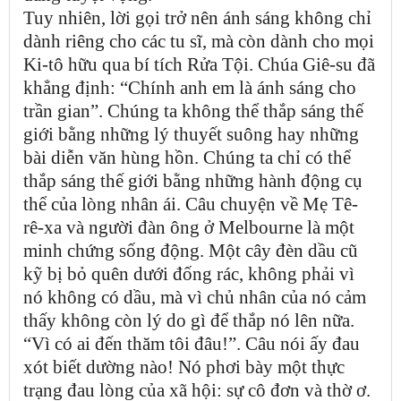
Tuy nhiên, lời gọi trở nên ánh sáng không chỉ
dành riêng cho các tu sĩ, mà còn dành cho mọi
Ki-tô hữu qua bí tích Rửa Tội. Chúa Giê-su đã
khẳng định: “Chính anh em là ánh sáng cho
trần gian”. Chúng ta không thể thắp sáng thế
giới bằng những lý thuyết suông hay những
bài diễn văn hùng hồn. Chúng ta chỉ có thể
thắp sáng thế giới bằng những hành động cụ
thể của lòng nhân ái. Câu chuyện về Mẹ Tê-
rê-xa và người đàn ông ở Melbourne là một
minh chứng sống động. Một cây đèn dầu cũ
kỹ bị bỏ quên dưới đống rác, không phải vì
nó không có dầu, mà vì chủ nhân của nó cảm
thấy không còn lý do gì để thắp nó lên nữa.
“Vì có ai đến thăm tôi đâu!”. Câu nói ấy đau
xót biết dường nào! Nó phơi bày một thực
trạng đau lòng của xã hội: sự cô đơn và thờ ơ.