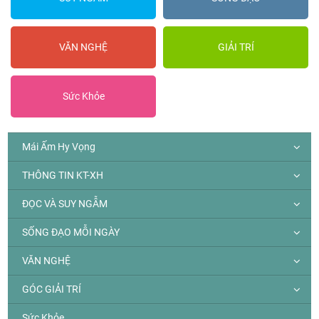
VĂN NGHỆ
GIẢI TRÍ
Sức Khỏe
Mái Ấm Hy Vọng
THÔNG TIN KT-XH
ĐỌC VÀ SUY NGẪM
SỐNG ĐẠO MỖI NGÀY
VĂN NGHỆ
GÓC GIẢI TRÍ
Sức Khỏe