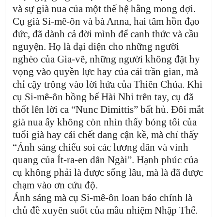
và sự già nua của một thế hệ hằng mong đợi.
Cụ già Si-mê-ôn và bà Anna, hai tâm hồn đạo
đức, đã dành cả đời mình để canh thức và cầu
nguyện. Họ là đại diện cho những người
nghèo của Gia-vê, những người không đặt hy
vọng vào quyền lực hay của cải trần gian, mà
chỉ cậy trông vào lời hứa của Thiên Chúa. Khi
cụ Si-mê-ôn bồng bế Hài Nhi trên tay, cụ đã
thốt lên lời ca “Nunc Dimittis” bất hủ. Đôi mắt
già nua ấy không còn nhìn thấy bóng tối của
tuổi già hay cái chết đang cận kề, mà chỉ thấy
“Ánh sáng chiếu soi các lương dân và vinh
quang của Ít-ra-en dân Ngài”. Hạnh phúc của
cụ không phải là được sống lâu, mà là đã được
chạm vào ơn cứu độ.
Ánh sáng mà cụ Si-mê-ôn loan báo chính là
chủ đề xuyên suốt của mầu nhiệm Nhập Thể.