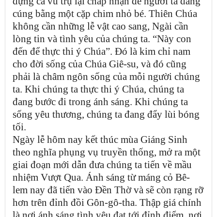
dựng cả vũ trụ lại chấp nhận để người ta dâng
cúng bằng một cặp chim nhỏ bé. Thiên Chúa
không cần những lễ vật cao sang, Ngài cần
lòng tin và tình yêu của chúng ta. “Này con
đến để thực thi ý Chúa”. Đó là kim chỉ nam
cho đời sống của Chúa Giê-su, và đó cũng
phải là châm ngôn sống của mỗi người chúng
ta. Khi chúng ta thực thi ý Chúa, chúng ta
đang bước đi trong ánh sáng. Khi chúng ta
sống yêu thương, chúng ta đang đẩy lùi bóng
tối.
Ngày lễ hôm nay kết thúc mùa Giáng Sinh
theo nghĩa phụng vụ truyền thống, mở ra một
giai đoạn mới dẫn đưa chúng ta tiến về mầu
nhiệm Vượt Qua. Ánh sáng từ máng cỏ Bê-
lem nay đã tiến vào Đền Thờ và sẽ còn rạng rỡ
hơn trên đỉnh đồi Gôn-gô-tha. Thập giá chính
là nơi ánh sáng tình yêu đạt tới đỉnh điểm, nơi