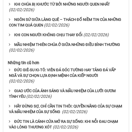
KHI CHÚA BỊ KHƯỚC TỪ BỞI NHỮNG NGƯỜI QUEN NHẤT
(02/02/2026)
NGÔN SỨ GIỮA LÀNG QUÊ – THÁCH ĐỐ NIỀM TIN CỦA NHỮNG
(02/02/2026)
CON TIM QUÁ QUEN
(02/02/2026)
KHI CON NGƯỜI KHÔNG CHỊU THAY ĐỔI
MẦU NHIỆM THIÊN CHÚA Ở GIỮA NHỮNG ĐIỀU BÌNH THƯỜNG
(02/02/2026)
Những tin cũ hơn
ĐỨC GIÊ-SU KI-TÔ: VIÊN ĐÁ GÓC TƯỜNG HAY TẢNG ĐÁ VẤP
NGÃ VÀ SỰ CHỌN LỰA ĐỊNH MỆNH CỦA KIẾP NGƯỜI
(02/02/2026)
GIAO ƯỚC CỦA ÁNH SÁNG VÀ MẦU NHIỆM CỦA LƯỠI GƯƠM
(02/02/2026)
TÌNH YÊU
HÃY ĐỪNG SỢ, CHỈ CẦN TIN THÔI: QUYỀN NĂNG CỦA SỰ CHẠM
(02/02/2026)
VÀ MẦU NHIỆM CỦA SỰ SỐNG
ĐỨC TIN LÀ CÁNH CỬA MỞ RA SỰ SỐNG: KHI NỖI ĐAU CHẠM
(02/02/2026)
VÀO LÒNG THƯƠNG XÓT