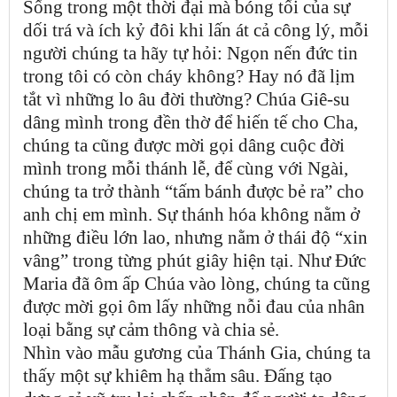
Sống trong một thời đại mà bóng tối của sự
dối trá và ích kỷ đôi khi lấn át cả công lý, mỗi
người chúng ta hãy tự hỏi: Ngọn nến đức tin
trong tôi có còn cháy không? Hay nó đã lịm
tắt vì những lo âu đời thường? Chúa Giê-su
dâng mình trong đền thờ để hiến tế cho Cha,
chúng ta cũng được mời gọi dâng cuộc đời
mình trong mỗi thánh lễ, để cùng với Ngài,
chúng ta trở thành “tấm bánh được bẻ ra” cho
anh chị em mình. Sự thánh hóa không nằm ở
những điều lớn lao, nhưng nằm ở thái độ “xin
vâng” trong từng phút giây hiện tại. Như Đức
Maria đã ôm ấp Chúa vào lòng, chúng ta cũng
được mời gọi ôm lấy những nỗi đau của nhân
loại bằng sự cảm thông và chia sẻ.
Nhìn vào mẫu gương của Thánh Gia, chúng ta
thấy một sự khiêm hạ thẳm sâu. Đấng tạo