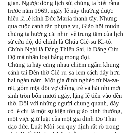
gian. Ngược dòng lịch sử, chúng ta biết rằng
trước năm 1969, ngày lễ này thường được
hiểu là lễ kính Đức Maria thanh tẩy. Nhưng
qua cuộc canh tân phụng vụ, Giáo hội muốn
chúng ta hướng cái nhìn về trung tâm của lịch
sử cứu độ, đó chính là Chúa Giê-su Ki-tô.
Chính Ngài là Đấng Thiên Sai, là Đấng Cứu
Độ mà nhân loại hằng mong đợi.
Chúng ta hãy cùng nhau chiêm ngắm khung
cảnh tại Đền thờ Giê-ru-sa-lem cách đây hơn
hai ngàn năm. Một gia đình nghèo từ Na-za-
rét, gồm một đôi vợ chồng trẻ và hài nhi mới
sinh tròn bốn mươi ngày, lặng lẽ tiến vào đền
thờ. Đối với những người chung quanh, đây
có lẽ chỉ là một sự kiện tôn giáo bình thường,
một việc giữ luật của một gia đình Do Thái
đạo đức. Luật Môi-sen quy định rất rõ trong