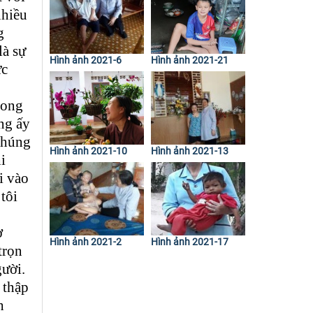
nhiều
g
là sự
Hình ảnh 2021-6
Hình ảnh 2021-21
ực
rong
ng ấy
chúng
Hình ảnh 2021-10
Hình ảnh 2021-13
i
i vào
tôi
ờ
Hình ảnh 2021-2
Hình ảnh 2021-17
trọn
ười.
 thập
h