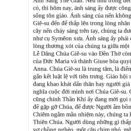
Ánh Sáng Thế Gian. Nếu như trong đêm
cỏ, thì hôm nay, ánh sáng ấy được công
sống tôn giáo. Ánh sáng của nến không 
Giê-su đến để thắp lên trong lòng nhân
cây nến cháy sáng trên tay, chúng ta đ
như cụ Symêon xưa. Ánh sáng ấy phải đ
lòng thương xót của chúng ta giữa một 
Lễ Dâng Chúa Giê-su vào Đền Thờ còn là
của Đức Maria và thánh Giuse hòa quyệ
Anna. Chúa Giê-su là trung tâm, là điểm
gắn kết luật lệ với tiên trưng. Giáo hội
đang khao khát dấn thân hay người già
nghĩa cuộc đời mình nơi Chúa Giê-su. 
cũng chính Thần Khí ấy đang mời gọi 
để gặp gỡ Chúa, để được Người ẵm bồn
Chiêm ngắm mầu nhiệm này, chúng ta k
Thiên Chúa. Người dùng những gì thấp 
vợ chồng nghèo, một cặp chim nhỏ, một 