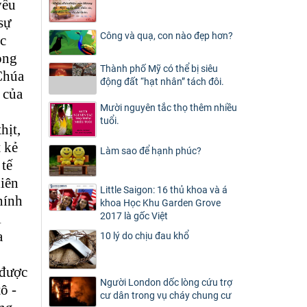
yếu
sự
Công và quạ, con nào đẹp hơn?
nc
ong
Thành phố Mỹ có thể bị siêu
Chúa
động đất “hạt nhân” tách đôi.
 của
Mười nguyên tắc thọ thêm nhiều
tuổi.
hịt,
 kẻ
Làm sao để hạnh phúc?
 tế
hiên
Little Saigon: 16 thủ khoa và á
hính
khoa Học Khu Garden Grove
i
2017 là gốc Việt
a
10 lý do chịu đau khổ
 được
Người London dốc lòng cứu trợ
ô -
cư dân trong vụ cháy chung cư