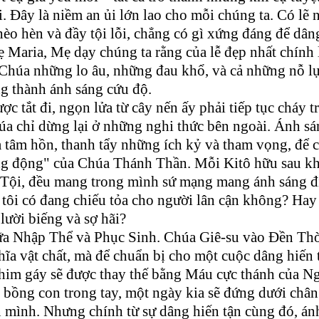
. Đây là niềm an ủi lớn lao cho mỗi chúng ta. Có lẽ 
èo hèn và đầy tội lỗi, chẳng có gì xứng đáng để dân
Maria, Mẹ dạy chúng ta rằng của lễ đẹp nhất chính 
Chúa những lo âu, những đau khổ, và cả những nỗ l
ng thành ánh sáng cứu độ.
ợc tắt đi, ngọn lửa từ cây nến ấy phải tiếp tục cháy t
úa chỉ dừng lại ở những nghi thức bên ngoài. Ánh sá
a tâm hồn, thanh tẩy những ích kỷ và tham vọng, để 
ống động" của Chúa Thánh Thần. Mỗi Kitô hữu sau kh
 Tội, đều mang trong mình sứ mạng mang ánh sáng đ
 tôi có đang chiếu tỏa cho người lân cận không? Hay 
lười biếng và sợ hãi?
iữa Nhập Thể và Phục Sinh. Chúa Giê-su vào Đền Th
hĩa vật chất, mà để chuẩn bị cho một cuộc dâng hiến 
him gáy sẽ được thay thế bằng Máu cực thánh của Ng
bồng con trong tay, một ngày kia sẽ đứng dưới chân
on mình. Nhưng chính từ sự dâng hiến tận cùng đó, án