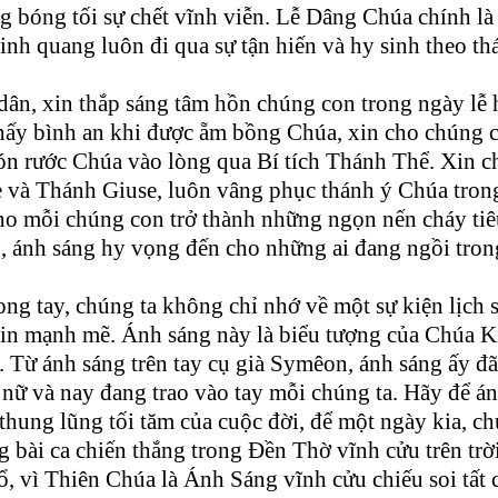
g bóng tối sự chết vĩnh viễn. Lễ Dâng Chúa chính là 
nh quang luôn đi qua sự tận hiến và hy sinh theo th
ân, xin thắp sáng tâm hồn chúng con trong ngày lễ
hấy bình an khi được ẵm bồng Chúa, xin cho chúng 
đón rước Chúa vào lòng qua Bí tích Thánh Thể. Xin c
 và Thánh Giuse, luôn vâng phục thánh ý Chúa tron
 cho mỗi chúng con trở thành những ngọn nến cháy ti
, ánh sáng hy vọng đến cho những ai đang ngồi tron
ng tay, chúng ta không chỉ nhớ về một sự kiện lịch s
tin mạnh mẽ. Ánh sáng này là biểu tượng của Chúa K
 Từ ánh sáng trên tay cụ già Symêon, ánh sáng ấy đã
 nữ và nay đang trao vào tay mỗi chúng ta. Hãy để á
thung lũng tối tăm của cuộc đời, để một ngày kia, c
 bài ca chiến thắng trong Đền Thờ vĩnh cửu trên trời
, vì Thiên Chúa là Ánh Sáng vĩnh cửu chiếu soi tất 