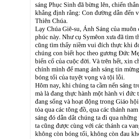
sáng Phục Sinh đã bừng lên, chiến thắn
khẳng định rằng: Con đường dẫn đến vi
Thiên Chúa.
Lạy Chúa Giê-su, Ánh Sáng của muôn d
phúc này. Như cụ Symêon xưa đã tìm t
cũng tìm thấy niềm vui đích thực khi 
chúng con biết học theo gương Đức Mẹ
biến cố của cuộc đời. Và trên hết, xin
chính mình để mang ánh sáng tin mừng
bóng tối của tuyệt vọng và tội lỗi.
Hôm nay, khi chúng ta cầm nến sáng tro
mà là đang thực hành một hành vi đức 
đang sống và hoạt động trong Giáo hội.
tỏa qua các tông đồ, qua các thánh nam
sáng đó dẫn dắt chúng ta đi qua những 
ta cũng được cùng với các thánh ca vang
không còn bóng tối, không còn đau khổ