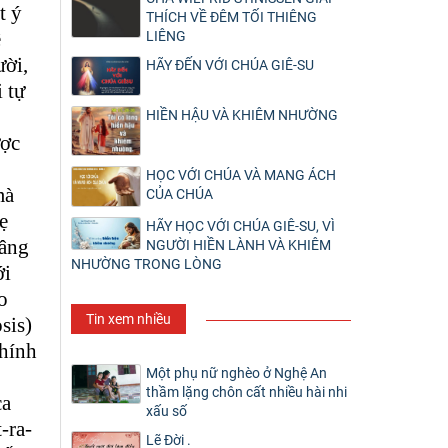
t ý
THÍCH VỀ ĐÊM TỐI THIÊNG
ê
LIÊNG
ười,
HÃY ĐẾN VỚI CHÚA GIÊ-SU
i tự
HIỀN HẬU VÀ KHIÊM NHƯỜNG
ược
HỌC VỚI CHÚA VÀ MANG ÁCH
mà
CỦA CHÚA
ẹ
HÃY HỌC VỚI CHÚA GIÊ-SU, VÌ
vâng
NGƯỜI HIỀN LÀNH VÀ KHIÊM
NHƯỜNG TRONG LÒNG
ới
o
Tin xem nhiều
sis)
chính
Một phụ nữ nghèo ở Nghệ An
thầm lặng chôn cất nhiều hài nhi
ca
xấu số
-ra-
Lẽ Đời .