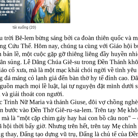
tải xuống (20)
ầu trời Bê-lem bừng sáng bởi ca đoàn thiên quốc và 
ấng Cứu Thế. Hôm nay, chúng ta cùng với Giáo hội 
 bản lề, một cuộc gặp gỡ thiêng liêng đầy huyền nh
 và ân sủng. Lễ Dâng Chúa Giê-su trong Đền Thánh kh
iáo cổ xưa, mà là một mạc khải chói ngời về tình yêu
g đá máng cỏ lạnh giá đến bàn thờ hy tế đỉnh cao. Đâ
guồn mạch mọi lề luật, lại tự nguyện đặt mình dưới s
 và giải thoát con người.
 Trinh Nữ Maria và thánh Giuse, đôi vợ chồng ngh
ến bước vào Đền Thờ Giê-ru-sa-lem. Trên tay Mẹ kh
, mà là "một cặp chim gáy hay hai con bồ câu non" –
 hội thời bấy giờ. Nhưng trên hết, trên tay Mẹ chính 
ng thay, Đấng tạo dựng vũ trụ, Đấng là chủ tể của Đề