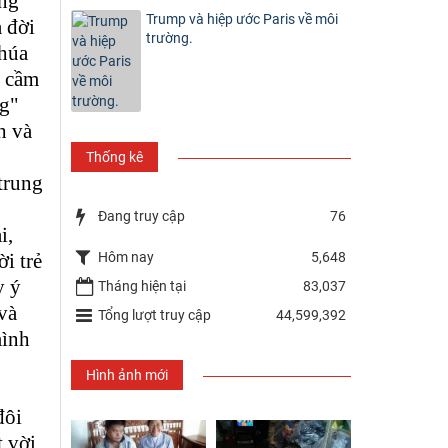
áng
Trump và hiệp ước Paris về môi
 đời
trường.
Chúa
a cầm
ng"
h và
Thống kê
trung
Đang truy cập
76
i,
Hôm nay
5,648
ời trẻ
y ý
Tháng hiện tại
83,037
và
Tổng lượt truy cập
44,599,392
mình
Hình ảnh mới
đôi
t vời