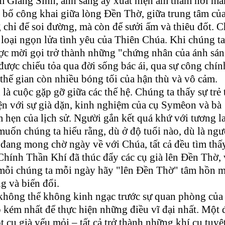
 Giáng Sinh, ánh sáng ấy xuất hiện âm thầm nơi m
 bố công khai giữa lòng Đền Thờ, giữa trung tâm của
chỉ để soi đường, mà còn để sưởi ấm và thiêu đốt. 
 loại ngọn lửa tình yêu của Thiên Chúa. Khi chúng t
ược mời gọi trở thành những "chứng nhân của ánh sá
ược chiếu tỏa qua đời sống bác ái, qua sự công chín
thế gian còn nhiều bóng tối của hận thù và vô cảm.
 cuộc gặp gỡ giữa các thế hệ. Chúng ta thấy sự trẻ 
n với sự già dặn, kinh nghiệm của cụ Symêon và bà
 hẹn của lịch sử. Người gắn kết quá khứ với tương la
 muốn chúng ta hiểu rằng, dù ở độ tuổi nào, dù là ngư
 đang mong chờ ngày về với Chúa, tất cả đều tìm thấ
Chính Thần Khí đã thúc đẩy các cụ già lên Đền Thờ, 
mỗi chúng ta mỗi ngày hãy "lên Đền Thờ" tâm hồn 
g và biến đổi.
hông thể không kinh ngạc trước sự quan phòng của
kém nhất để thực hiện những điều vĩ đại nhất. Một 
cụ già yếu mỏi – tất cả trở thành những khí cụ tuyệ