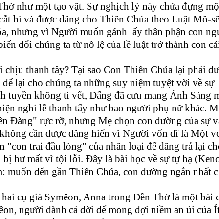
 Thờ như một tạo vật. Sự nghịch lý này chứa đựng mộ
 cắt bì và được dâng cho Thiên Chúa theo Luật Mô-s
óa, nhưng vì Người muốn gánh lấy thân phận con ng
iến đổi chúng ta từ nô lệ của lề luật trở thành con cá
i chịu thanh tẩy? Tại sao Con Thiên Chúa lại phải đ
để lại cho chúng ta những suy niệm tuyệt vời về sự
h tuyền không tì vết, Đấng đã cưu mang Ánh Sáng 
 hiện nghi lễ thanh tẩy như bao người phụ nữ khác. M
iên Đàng" rực rỡ, nhưng Mẹ chọn con đường của sự 
không cần được dâng hiến vì Người vốn dĩ là Một v
"con trai đầu lòng" của nhân loại để dâng trả lại ch
bị hư mất vì tội lỗi. Đây là bài học về sự tự hạ (Keno
im: muốn đến gần Thiên Chúa, con đường ngắn nhất 
à hai cụ già Symêon, Anna trong Đền Thờ là một bài 
on, người dành cả đời để mong đợi niềm an ủi của Ít