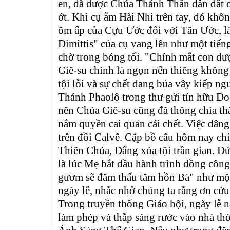
en, đã được Chúa Thánh Thần dẫn dắt đ
ớt. Khi cụ ẵm Hài Nhi trên tay, đó khôn
ôm ấp của Cựu Ước đối với Tân Ước, là 
Dimittis" của cụ vang lên như một tiế
chờ trong bóng tối. "Chính mắt con đư
Giê-su chính là ngọn nến thiêng không 
tội lỗi và sự chết đang bủa vây kiếp ng
Thánh Phaolô trong thư gửi tín hữu Do
nên Chúa Giê-su cũng đã thông chia thâ
nắm quyền cai quản cái chết. Việc dân
trên đồi Calvê. Cặp bồ câu hôm nay chỉ
Thiên Chúa, Đấng xóa tội trần gian. Đ
là lúc Mẹ bắt đầu hành trình đồng côn
gươm sẽ đâm thấu tâm hồn Bà" như một
ngày lễ, nhắc nhở chúng ta rằng ơn cứu 
Trong truyền thống Giáo hội, ngày lễ 
làm phép và thắp sáng rước vào nhà thờ