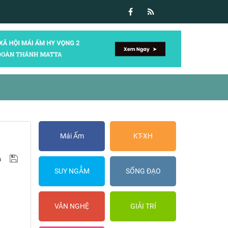
Mái Ấm
KT-XH
SUY NGẪM
SỐNG ĐẠO
VĂN NGHỆ
GIẢI TRÍ