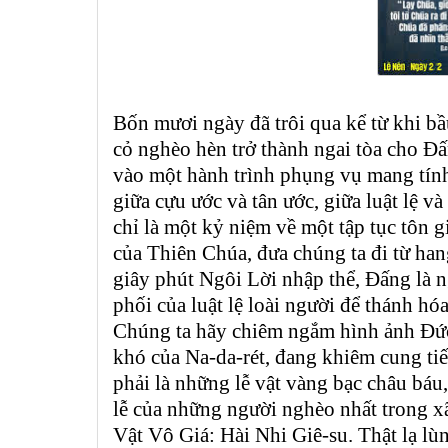
Bốn mươi ngày đã trôi qua kể từ khi b
cỏ nghèo hèn trở thành ngai tòa cho Đ
vào một hành trình phụng vụ mang tính
giữa cựu ước và tân ước, giữa luật lệ
chỉ là một kỷ niệm về một tập tục tôn g
của Thiên Chúa, đưa chúng ta đi từ han
giây phút Ngôi Lời nhập thể, Đấng là n
phối của luật lệ loài người để thánh hóa
Chúng ta hãy chiêm ngắm hình ảnh Đức
khó của Na-da-rét, đang khiêm cung ti
phải là những lễ vật vàng bạc châu báu
lễ của những người nghèo nhất trong xã
Vật Vô Giá: Hài Nhi Giê-su. Thật lạ lù