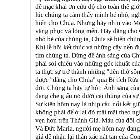
để mạc khải ơn cứu độ cho toàn thế giới
lúc chúng ta cảm thấy mình bé nhỏ, ngh
hiến cho Chúa. Nhưng hãy nhìn vào Mẹ 
vâng phục và lòng mến. Hãy dâng cho 
nhỏ bé của chúng ta, Chúa sẽ biến chú
Khi lễ hội kết thúc và những cây nến đư
tim chúng ta. Đừng để ánh sáng của Ch
phải soi chiếu vào những góc khuất củ
ta thực sự trở thành những "đền thờ s
được "dâng cho Chúa" qua Bí tích Rửa
đời. Chúng ta hãy tự hỏi: Ánh sáng của
đang che giấu nó dưới cái thùng của sự 
Sự kiện hôm nay là nhịp cầu nối kết g
không phải để ở lại đó mãi mãi theo ng
vẹn hơn trên Thánh Giá. Máu của đôi c
Và Đức Maria, người mẹ hôm nay đang 
giá để nhận lại thân xác nát tan của C