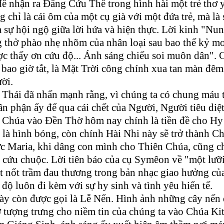
ể nhận ra Đấng Cứu Thế trong hình hài một trẻ thơ 
g chỉ là cái ôm của một cụ già với một đứa trẻ, mà là 
sự hội ngộ giữa lời hứa và hiện thực. Lời kinh "Nu
ng thở phào nhẹ nhõm của nhân loại sau bao thế kỷ m
ợc thấy ơn cứu độ... Ánh sáng chiếu soi muôn dân". 
bao giờ tắt, là Mặt Trời công chính xua tan màn đêm
ười.
 Thái đã nhấn mạnh rằng, vì chúng ta có chung máu t
n phận ấy để qua cái chết của Người, Người tiêu diệt
g Chúa vào Đền Thờ hôm nay chính là tiền đề cho Hy
 là hình bóng, còn chính Hài Nhi này sẽ trở thành C
ức Maria, khi dâng con mình cho Thiên Chúa, cũng c
g cứu chuộc. Lời tiên báo của cụ Symêon về "một lưỡ
 nốt trầm đau thương trong bản nhạc giao hưởng củ
độ luôn đi kèm với sự hy sinh và tình yêu hiến tế.
này còn được gọi là Lễ Nến. Hình ảnh những cây nến
 tượng trưng cho niềm tin của chúng ta vào Chúa Kit