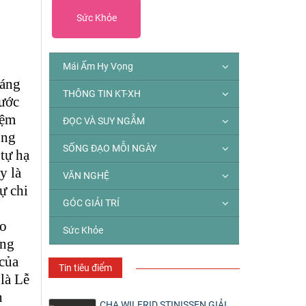
Sức Khỏe
Mái Ấm Hy Vọng
máng
THÔNG TIN KT-XH
bước
iệm
ĐỌC VÀ SUY NGẪM
ông
SỐNG ĐẠO MỖI NGÀY
 tự hạ
y là
VĂN NGHỆ
ự chi
GÓC GIẢI TRÍ
èo
Sức Khỏe
ông
 của
Tin tiêu điểm
là Lễ
n
CHA WILFRID STINISSEN GIẢI