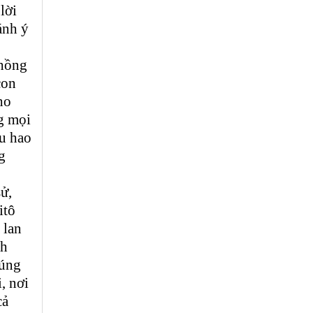
lời
ánh ý
 hồng
con
ho
g mọi
êu hao
g
ử,
itô
 lan
nh
húng
, nơi
cả