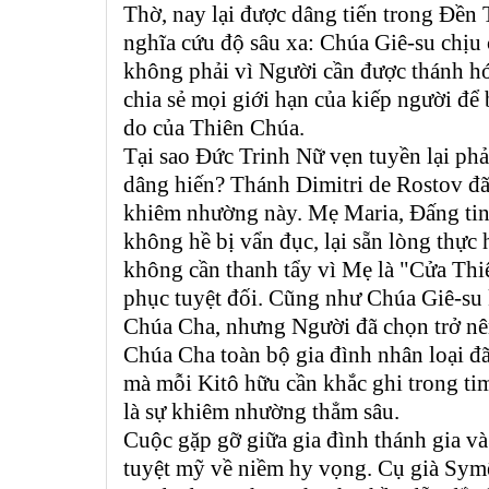
Thờ, nay lại được dâng tiến trong Đền
nghĩa cứu độ sâu xa: Chúa Giê-su chịu
không phải vì Người cần được thánh h
chia sẻ mọi giới hạn của kiếp người để b
do của Thiên Chúa.
Tại sao Đức Trinh Nữ vẹn tuyền lại phả
dâng hiến? Thánh Dimitri de Rostov đã 
khiêm nhường này. Mẹ Maria, Đấng tin
không hề bị vẩn đục, lại sẵn lòng thực
không cần thanh tẩy vì Mẹ là "Cửa Th
phục tuyệt đối. Cũng như Chúa Giê-su 
Chúa Cha, nhưng Người đã chọn trở nên 
Chúa Cha toàn bộ gia đình nhân loại đã 
mà mỗi Kitô hữu cần khắc ghi trong t
là sự khiêm nhường thẳm sâu.
Cuộc gặp gỡ giữa gia đình thánh gia v
tuyệt mỹ về niềm hy vọng. Cụ già Symê