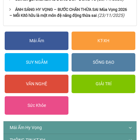
ÁNH SÁNG HY VỌNG – BƯỚC CHÂN THỪA SAI Mùa Vọng 2026
(23/11/2025)
– Mỗi Kitô hữu là một môn đệ năng động thừa sai
Mái Ấm
KT-XH
SUY NGẪM
SỐNG ĐẠO
VĂN NGHỆ
GIẢI TRÍ
Sức Khỏe
Mái Ấm Hy Vọng
THÔNG TIN KT-XH