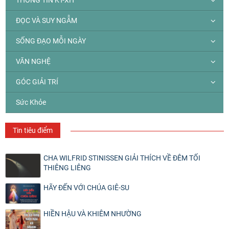
ĐỌC VÀ SUY NGẪM
SỐNG ĐẠO MỖI NGÀY
VĂN NGHỆ
GÓC GIẢI TRÍ
Sức Khỏe
Tin tiêu điểm
CHA WILFRID STINISSEN GIẢI THÍCH VỀ ĐÊM TỐI
THIÊNG LIÊNG
HÃY ĐẾN VỚI CHÚA GIÊ-SU
HIỀN HẬU VÀ KHIÊM NHƯỜNG