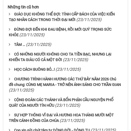
Những tin cũ hơn
GIÁO DỤC KHÔNG THỂ ĐỢI: TÍNH CẤP BÁCH CỦA VIỆC KIẾN
(23/11/2025)
TẠO NHÂN CÁCH TRONG THỜI ĐẠI MỚI
ĐỪNG ĐỢI ĐẾN KHI ĐAU BỆNH, RỒI MỚI QUÝ TRỌNG SỨC
(23/11/2025)
KHỎE
(23/11/2025)
TÂM …
CÓ NHỮNG NGƯỜI KHÔNG CHO TA TIỀN BẠC, NHƯNG LẠI
(23/11/2025)
KHIẾN TA GIÀU CÓ CẢ MỘT ĐỜI
(23/11/2025)
HỌC CÁCH BUÔNG BỎ...!
CHƯƠNG TRÌNH HÀNH HƯƠNG CÁC THỨ BẢY NĂM 2026 Chủ
đề chung: CÙNG MẸ MARIA - TRỞ NÊN ÁNH SÁNG CHO TRẦN GIAN
(23/11/2025)
CỘNG ĐOÀN CÁC THÁNH VÀ BỔN PHẬN CẦU NGUYỆN PHỔ
(23/11/2025)
QUÁT CỦA NGƯỜI TÍN HỮU
SỰ HỢP THÔNG VĨ ĐẠI VÀ HƯƠNG HOA THÁNG MƯỜI MỘT
(23/11/2025)
TRÊN CÁNH ĐỒNG CỦA CHÚA
(23/11/2025)
Con xin gửi chút tâm tư DÒNG ĐỜI - DÒNG TU