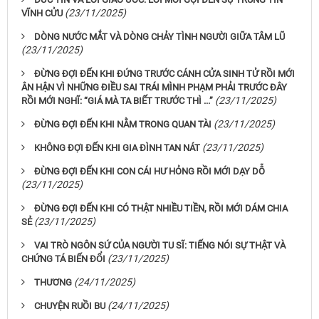
(23/11/2025)
VĨNH CỬU
DÒNG NƯỚC MẮT VÀ DÒNG CHẢY TÌNH NGƯỜI GIỮA TÂM LŨ
(23/11/2025)
ĐỪNG ĐỢI ĐẾN KHI ĐỨNG TRƯỚC CÁNH CỬA SINH TỬ RỒI MỚI
ÂN HẬN VÌ NHỮNG ĐIỀU SAI TRÁI MÌNH PHẠM PHẢI TRƯỚC ĐÂY
(23/11/2025)
RỒI MỚI NGHĨ: “GIÁ MÀ TA BIẾT TRƯỚC THÌ ...”
(23/11/2025)
ĐỪNG ĐỢI ĐẾN KHI NẰM TRONG QUAN TÀI
(23/11/2025)
KHÔNG ĐỢI ĐẾN KHI GIA ĐÌNH TAN NÁT
ĐỪNG ĐỢI ĐẾN KHI CON CÁI HƯ HỎNG RỒI MỚI DẠY DỖ
(23/11/2025)
ĐỪNG ĐỢI ĐẾN KHI CÓ THẬT NHIỀU TIỀN, RỒI MỚI DÁM CHIA
(23/11/2025)
SẺ
VAI TRÒ NGÔN SỨ CỦA NGƯỜI TU SĨ: TIẾNG NÓI SỰ THẬT VÀ
(23/11/2025)
CHỨNG TÁ BIẾN ĐỔI
(24/11/2025)
THƯƠNG
(24/11/2025)
CHUYỆN RUỒI BU