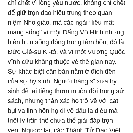
chỉ chết vì lòng yêu nước, không chỉ chết
để giữ trọn đạo hiếu trung theo quan
niệm Nho giáo, mà các ngài “liều mất
mạng sống” vì một Đấng Vô Hình nhưng
hiện hữu sống động trong tâm hồn, đó là
Đức Giê-su Ki-tô, và vì một Vương Quốc
vĩnh cửu không thuộc về thế gian này.
Sự khác biệt căn bản nằm ở đích đến
của sự hy sinh. Người tráng sĩ xưa hy
sinh để lại tiếng thơm muôn đời trong sử
sách, nhưng thân xác họ trở về với cát
bụi và linh hồn họ đi về đâu là điều mà
triết lý trần thế chưa thể giải đáp trọn
vẹn. Ngược lại, các Thánh Tử Đạo Việt