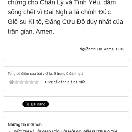
chứng cho Chân Lý và Tình Yêu, dám
sống chết vì Đại Nghĩa là chính Đức
Giê-su Ki-tô, Đấng Cứu Độ duy nhất của
trần gian. Amen.
Nguồn tin:
Lm. Anmai, CSsR
Tổng số điểm của bài viết là: 0 trong 0 đánh giá
Click để đánh giá bài viết
Những tin mới hơn
ĐỨC TIN VÀ LỜI GIAO ƯỚC: LỜI MỜI GỌI ĐẾN SỰ TRUNG TÍN