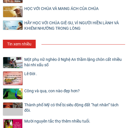
HỌC VỚI CHÚA VÀ MANG ÁCH CỦA CHÚA
HÃY HỌC VỚI CHÚA GIÊ-SU, VÌ NGƯỜI HIỀN LÀNH VÀ
KHIÊM NHƯỜNG TRONG LÒNG
Tin xem nhiều
Một phụ nữ nghèo ở Nghệ An thầm lặng chôn cất nhiều
hài nhi xấu số
Lẽ Đời .
Công và quạ, con nào đẹp hơn?
Thành phố Mỹ có thể bị siêu động đất “hạt nhân” tách
đôi.
Mười nguyên tắc thọ thêm nhiều tuổi.