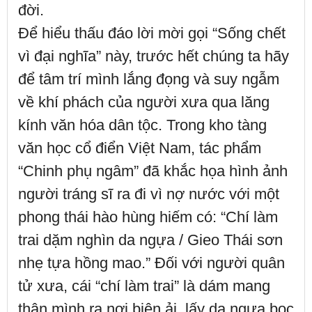
đời.
Để hiểu thấu đáo lời mời gọi “Sống chết
vì đại nghĩa” này, trước hết chúng ta hãy
để tâm trí mình lắng đọng và suy ngẫm
về khí phách của người xưa qua lăng
kính văn hóa dân tộc. Trong kho tàng
văn học cổ điển Việt Nam, tác phẩm
“Chinh phụ ngâm” đã khắc họa hình ảnh
người tráng sĩ ra đi vì nợ nước với một
phong thái hào hùng hiếm có: “Chí làm
trai dặm nghìn da ngựa / Gieo Thái sơn
nhẹ tựa hồng mao.” Đối với người quân
tử xưa, cái “chí làm trai” là dám mang
thân mình ra nơi biên ải, lấy da ngựa bọc