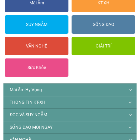
Mái Ấm
KT-XH
SUY NGẪM
SỐNG ĐẠO
VĂN NGHỆ
GIẢI TRÍ
Sức Khỏe
Mái Ấm Hy Vọng
THÔNG TIN KT-XH
ĐỌC VÀ SUY NGẪM
SỐNG ĐẠO MỖI NGÀY
VĂN NGHỆ