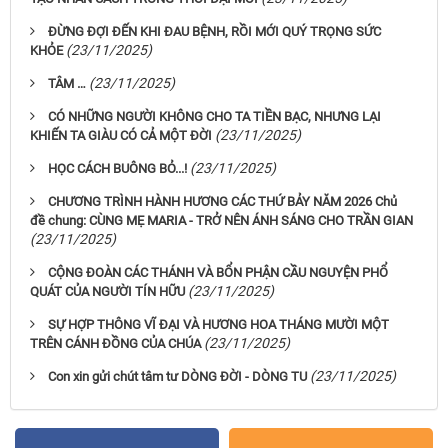
ĐỪNG ĐỢI ĐẾN KHI ĐAU BỆNH, RỒI MỚI QUÝ TRỌNG SỨC
(23/11/2025)
KHỎE
(23/11/2025)
TÂM …
CÓ NHỮNG NGƯỜI KHÔNG CHO TA TIỀN BẠC, NHƯNG LẠI
(23/11/2025)
KHIẾN TA GIÀU CÓ CẢ MỘT ĐỜI
(23/11/2025)
HỌC CÁCH BUÔNG BỎ...!
CHƯƠNG TRÌNH HÀNH HƯƠNG CÁC THỨ BẢY NĂM 2026 Chủ
đề chung: CÙNG MẸ MARIA - TRỞ NÊN ÁNH SÁNG CHO TRẦN GIAN
(23/11/2025)
CỘNG ĐOÀN CÁC THÁNH VÀ BỔN PHẬN CẦU NGUYỆN PHỔ
(23/11/2025)
QUÁT CỦA NGƯỜI TÍN HỮU
SỰ HỢP THÔNG VĨ ĐẠI VÀ HƯƠNG HOA THÁNG MƯỜI MỘT
(23/11/2025)
TRÊN CÁNH ĐỒNG CỦA CHÚA
(23/11/2025)
Con xin gửi chút tâm tư DÒNG ĐỜI - DÒNG TU