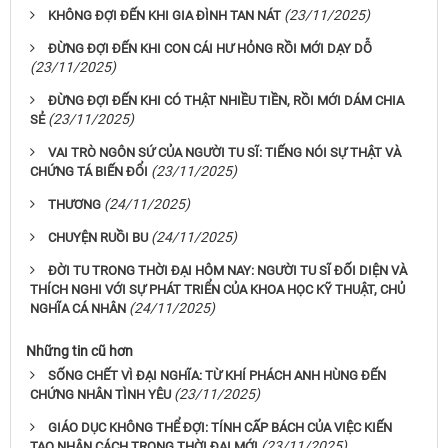
(23/11/2025)
KHÔNG ĐỢI ĐẾN KHI GIA ĐÌNH TAN NÁT
ĐỪNG ĐỢI ĐẾN KHI CON CÁI HƯ HỎNG RỒI MỚI DẠY DỖ
(23/11/2025)
ĐỪNG ĐỢI ĐẾN KHI CÓ THẬT NHIỀU TIỀN, RỒI MỚI DÁM CHIA
(23/11/2025)
SẺ
VAI TRÒ NGÔN SỨ CỦA NGƯỜI TU SĨ: TIẾNG NÓI SỰ THẬT VÀ
(23/11/2025)
CHỨNG TÁ BIẾN ĐỔI
(24/11/2025)
THƯƠNG
(24/11/2025)
CHUYỆN RUỒI BU
ĐỜI TU TRONG THỜI ĐẠI HÔM NAY: NGƯỜI TU SĨ ĐỐI DIỆN VÀ
THÍCH NGHI VỚI SỰ PHÁT TRIỂN CỦA KHOA HỌC KỸ THUẬT, CHỦ
(24/11/2025)
NGHĨA CÁ NHÂN
Những tin cũ hơn
SỐNG CHẾT VÌ ĐẠI NGHĨA: TỪ KHÍ PHÁCH ANH HÙNG ĐẾN
(23/11/2025)
CHỨNG NHÂN TÌNH YÊU
GIÁO DỤC KHÔNG THỂ ĐỢI: TÍNH CẤP BÁCH CỦA VIỆC KIẾN
(23/11/2025)
TẠO NHÂN CÁCH TRONG THỜI ĐẠI MỚI