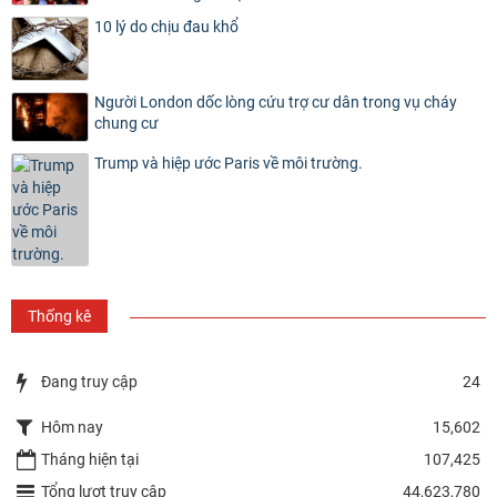
10 lý do chịu đau khổ
Người London dốc lòng cứu trợ cư dân trong vụ cháy
chung cư
Trump và hiệp ước Paris về môi trường.
Thống kê
Đang truy cập
24
Hôm nay
15,602
Tháng hiện tại
107,425
Tổng lượt truy cập
44,623,780