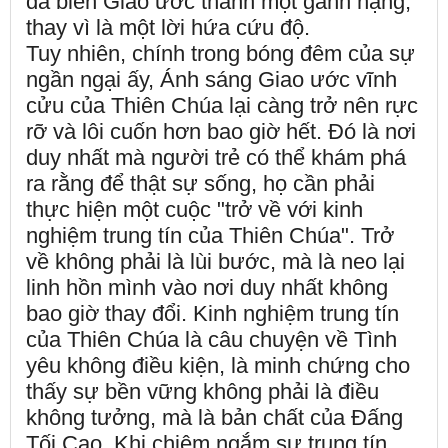
đã biến Giao ước thành một gánh nặng,
thay vì là một lời hứa cứu độ.
Tuy nhiên, chính trong bóng đêm của sự
ngần ngại ấy, Ánh sáng Giao ước vĩnh
cửu của Thiên Chúa lại càng trở nên rực
rỡ và lôi cuốn hơn bao giờ hết. Đó là nơi
duy nhất mà người trẻ có thể khám phá
ra rằng để thật sự sống, họ cần phải
thực hiện một cuộc "trở về với kinh
nghiệm trung tín của Thiên Chúa". Trở
về không phải là lùi bước, mà là neo lại
linh hồn mình vào nơi duy nhất không
bao giờ thay đổi. Kinh nghiệm trung tín
của Thiên Chúa là câu chuyện về Tình
yêu không điều kiện, là minh chứng cho
thấy sự bền vững không phải là điều
không tưởng, mà là bản chất của Đấng
Tối Cao. Khi chiêm ngắm sự trung tín