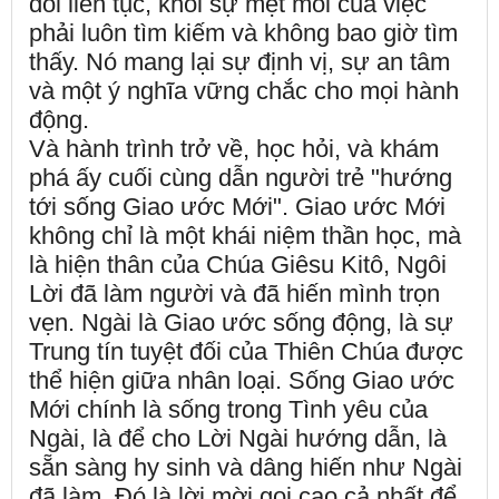
đổi liên tục, khỏi sự mệt mỏi của việc
phải luôn tìm kiếm và không bao giờ tìm
thấy. Nó mang lại sự định vị, sự an tâm
và một ý nghĩa vững chắc cho mọi hành
động.
Và hành trình trở về, học hỏi, và khám
phá ấy cuối cùng dẫn người trẻ "hướng
tới sống Giao ước Mới". Giao ước Mới
không chỉ là một khái niệm thần học, mà
là hiện thân của Chúa Giêsu Kitô, Ngôi
Lời đã làm người và đã hiến mình trọn
vẹn. Ngài là Giao ước sống động, là sự
Trung tín tuyệt đối của Thiên Chúa được
thể hiện giữa nhân loại. Sống Giao ước
Mới chính là sống trong Tình yêu của
Ngài, là để cho Lời Ngài hướng dẫn, là
sẵn sàng hy sinh và dâng hiến như Ngài
đã làm. Đó là lời mời gọi cao cả nhất để