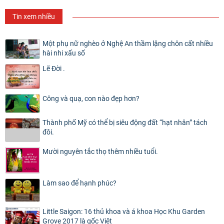
Tin xem nhiều
Một phụ nữ nghèo ở Nghệ An thầm lặng chôn cất nhiều
hài nhi xấu số
Lẽ Đời .
Công và quạ, con nào đẹp hơn?
Thành phố Mỹ có thể bị siêu động đất “hạt nhân” tách
đôi.
Mười nguyên tắc thọ thêm nhiều tuổi.
Làm sao để hạnh phúc?
Little Saigon: 16 thủ khoa và á khoa Học Khu Garden
Grove 2017 là gốc Việt