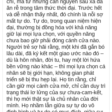
chí, mà từ những căn nguyên sâu xa đã
ăn rễ trong tâm thức thời đại. Trước hết
và dễ nhận thấy nhất, đó chính là nỗi sợ
mất tự do. Tự do, trong quan niệm hiện
đại, thường bị đồng hóa với khả năng
giữ lại mọi lựa chọn, với quyền năng
chưa bao giờ phải đóng cánh cửa nào.
Người trẻ sợ hãi rằng, một khi đã gắn bó
lâu dài, đã ký kết một giao ước nào đó –
dù là hôn nhân, đời tu, hay một lời hứa
bền vững nào khác – thì mọi lựa chọn cá
nhân sẽ bị giới hạn, không gian phát
triển sẽ bị thu hẹp lại. Họ tin rằng, chỉ
cần giữ mọi cánh cửa mở, chỉ cần duy trì
trạng thái lơ lửng của sự chưa-cam-kết,
thì họ mới thật sự là chủ nhân của đời
mình. Họ nhầm lẫn giữa sự tự do vô
định hình và tự do có mục đích, giữa sự