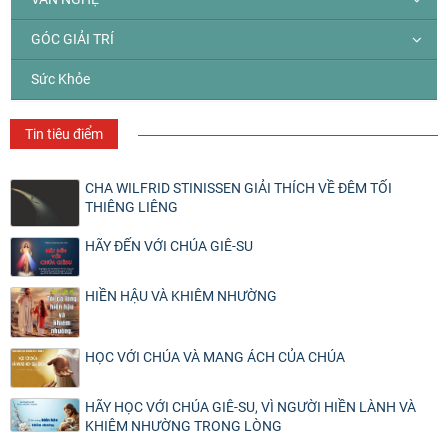
GÓC GIẢI TRÍ
Sức Khỏe
Tin tiêu điểm
CHA WILFRID STINISSEN GIẢI THÍCH VỀ ĐÊM TỐI
THIÊNG LIÊNG
HÃY ĐẾN VỚI CHÚA GIÊ-SU
HIỀN HẬU VÀ KHIÊM NHƯỜNG
HỌC VỚI CHÚA VÀ MANG ÁCH CỦA CHÚA
HÃY HỌC VỚI CHÚA GIÊ-SU, VÌ NGƯỜI HIỀN LÀNH VÀ
KHIÊM NHƯỜNG TRONG LÒNG