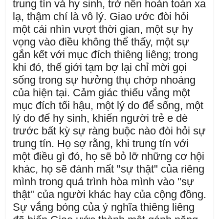
trung tín và hy sinh, trở nên hoàn toàn xa
lạ, thậm chí là vô lý. Giao ước đòi hỏi
một cái nhìn vượt thời gian, một sự hy
vọng vào điều không thể thấy, một sự
gắn kết với mục đích thiêng liêng; trong
khi đó, thế giới tạm bợ lại chỉ mời gọi
sống trong sự hưởng thụ chớp nhoáng
của hiện tại. Cảm giác thiếu vắng một
mục đích tối hậu, một lý do để sống, một
lý do để hy sinh, khiến người trẻ e dè
trước bất kỳ sự ràng buộc nào đòi hỏi sự
trung tín. Họ sợ rằng, khi trung tín với
một điều gì đó, họ sẽ bỏ lỡ những cơ hội
khác, họ sẽ đánh mất "sự thật" của riêng
mình trong quá trình hòa mình vào "sự
thật" của người khác hay của cộng đồng.
Sự vắng bóng của ý nghĩa thiêng liêng