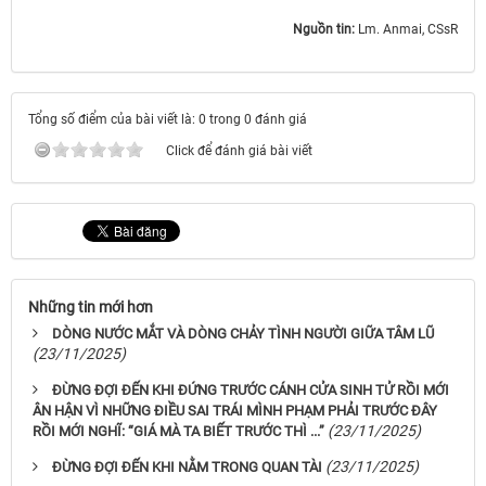
Nguồn tin:
Lm. Anmai, CSsR
Tổng số điểm của bài viết là: 0 trong 0 đánh giá
Click để đánh giá bài viết
Những tin mới hơn
DÒNG NƯỚC MẮT VÀ DÒNG CHẢY TÌNH NGƯỜI GIỮA TÂM LŨ
(23/11/2025)
ĐỪNG ĐỢI ĐẾN KHI ĐỨNG TRƯỚC CÁNH CỬA SINH TỬ RỒI MỚI
ÂN HẬN VÌ NHỮNG ĐIỀU SAI TRÁI MÌNH PHẠM PHẢI TRƯỚC ĐÂY
(23/11/2025)
RỒI MỚI NGHĨ: “GIÁ MÀ TA BIẾT TRƯỚC THÌ ...”
(23/11/2025)
ĐỪNG ĐỢI ĐẾN KHI NẰM TRONG QUAN TÀI