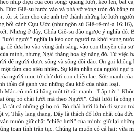
heo nhịp điệu của con sóng: quăng lưới, kéo lên, bắt c
nh. Đức Giê-su bước vào và phá vỡ vòng tròn đó bằng 
ôi, tôi sẽ làm cho các anh trở thành những kẻ lưới ngườ
rong bối cảnh Cựu Ước (như ngôn sứ Giê-rê-mi-a 16:16),
xét. Nhưng ở đây, Chúa Giê-su đảo ngược ý nghĩa đó. 
c "lưới người" nghĩa là kéo con người ra khỏi vùng nướ
vọng, để đưa họ vào vùng ánh sáng, vào con thuyền của sự
của mình, nhưng Ngài thăng hoa kỹ năng đó. Từ việc b
gười để người được sống và sống dồi dào. Ơn gọi không
n một tầm cao siêu nhiên. Sự kiên nhẫn của người ngư 
 của người mục tử chờ đợi con chiên lạc. Sức mạnh của
inh thần để gánh vác những đau khổ của nhân loại.
h Mác-cô mô tả bằng một từ rất mạnh: "Lập tức". Khô
hai ông bỏ chài lưới mà theo Người". Chài lưới là công 
 là tất cả những gì họ có. Bỏ chài lưới là bỏ đi sự an to
t vị Thầy lang thang. Đây là thách đố lớn nhất của đức 
ẫn muốn giữ chặt "chiếc lưới" của mình: giữ lại những
 những toan tính trần tục. Chúng ta muốn có cả hai: vừa 