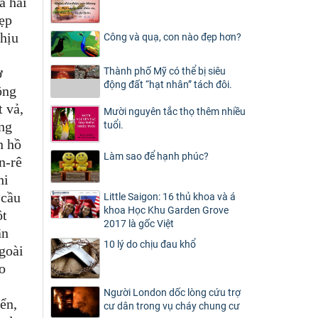
à hai
đẹp
chịu
Công và quạ, con nào đẹp hơn?
ờ
Thành phố Mỹ có thể bị siêu
động đất “hạt nhân” tách đôi.
ộng
t vả,
Mười nguyên tắc thọ thêm nhiều
ợng
tuổi.
n hồ
Làm sao để hạnh phúc?
n-rê
hi
 cầu
Little Saigon: 16 thủ khoa và á
khoa Học Khu Garden Grove
ột
2017 là gốc Việt
ận
10 lý do chịu đau khổ
goài
o
Người London dốc lòng cứu trợ
ển,
cư dân trong vụ cháy chung cư