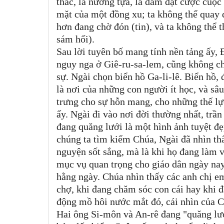
thác, là nương tựa, là dám đặt cược cuộc
mặt của một đồng xu; ta không thể quay 
hơn đang chờ đón (tin), và ta không thể 
sám hối).
Sau lời tuyên bố mang tính nền tảng ấy,
nguy nga ở Giê-ru-sa-lem, cũng không ch
sự. Ngài chọn biển hồ Ga-li-lê. Biển hồ, 
là nơi của những con người ít học, và sâ
trưng cho sự hỗn mang, cho những thế lự
ấy. Ngài đi vào nơi đời thường nhất, trầ
đang quăng lưới là một hình ảnh tuyệt đẹ
chúng ta tìm kiếm Chúa, Ngài đã nhìn thấ
nguyện sốt sắng, mà là khi họ đang làm v
mục vụ quan trọng cho giáo dân ngày na
hằng ngày. Chúa nhìn thấy các anh chị e
chợ, khi đang chăm sóc con cái hay khi đ
động mồ hôi nước mắt đó, cái nhìn của 
Hai ông Si-môn và An-rê đang "quăng lướ