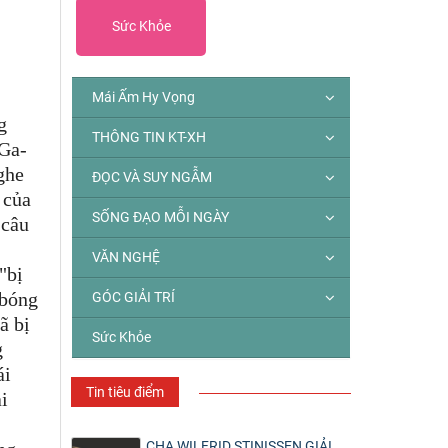
Sức Khỏe
Mái Ấm Hy Vọng
g
THÔNG TIN KT-XH
 Ga-
ghe
ĐỌC VÀ SUY NGẪM
 của
SỐNG ĐẠO MỖI NGÀY
 câu
VĂN NGHỆ
"bị
 bóng
GÓC GIẢI TRÍ
ã bị
Sức Khỏe
g
ái
Tin tiêu điểm
i
CHA WILFRID STINISSEN GIẢI