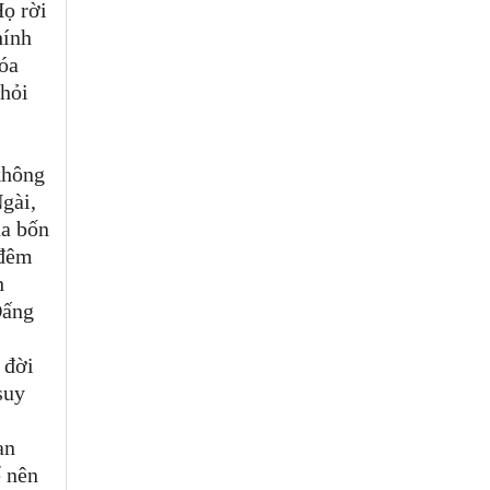
Họ rời
hính
hóa
khỏi
không
gài,
ủa bốn
 đêm
h
Đấng
 đời
suy
an
ể nên