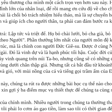
ọ yêu thương cha mình một cách trọn vẹn hơn sau này. 
đình lớn của nhân loại, để rồi mang ơn cứu độ về cho c
hải là chối bỏ trách nhiệm hiếu thảo, mà là sự chuyển 
nh và giúp ích cho người thân, ta phải can đảm bước ra 
rả: Lập tức và triệt để. Họ bỏ chài lưới, bỏ cha già, bỏ
theo Người". Phần thưởng lớn nhất của người môn đệ 
g túc, mà là chính con người Đức Giê-su. Được ở cùng N
gài. Đó là vinh dự và là hạnh phúc tối hậu. Cuộc đời c
gày vinh quang trên núi Ta-bo, nhưng cũng sẽ có những
 cùng dưới chân thập giá. Nhưng tất cả bắt đầu từ khoản
 và gió, với mùi nồng của cá và tiếng gọi trầm ấm của 
này, chúng ta rút ra được những bài học cụ thể nào cho
 xin gợi ý ba điểm mục vụ thiết thực để chúng ta cùng 
" của chính mình. Nhiều người trong chúng ta thường th
 tôi phải lo cơm áo gạo tiền, làm sao tôi có thời gian đ