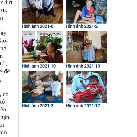
ự dứt
su.
ến
Hình ảnh 2021-6
Hình ảnh 2021-21
này
Gio-
ăng
ạn
i",
Hình ảnh 2021-10
Hình ảnh 2021-13
ê-đê
g
, có
tỏ
Hình ảnh 2021-2
Hình ảnh 2021-17
yền,
nhận.
ọi
hìn