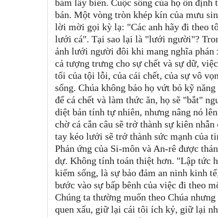
bám lấy biển. Cuộc sống của họ ổn định t
bán. Một vòng tròn khép kín của mưu si
lời mời gọi kỳ lạ: "Các anh hãy đi theo t
lưới cá". Tại sao lại là "lưới người"? T
ảnh lưới người đôi khi mang nghĩa phán 
cả tượng trưng cho sự chết và sự dữ, việ
tối của tội lỗi, của cái chết, của sự vô 
sống. Chúa không bảo họ vứt bỏ kỹ năng 
để cá chết và làm thức ăn, họ sẽ "bắt" n
diệt bản tính tự nhiên, nhưng nâng nó lê
chờ cá cắn câu sẽ trở thành sự kiên nhẫn
tay kéo lưới sẽ trở thành sức mạnh của t
Phản ứng của Si-môn và An-rê được thán
dự. Không tính toán thiệt hơn. "Lập tức 
kiếm sống, là sự bảo đảm an ninh kinh tế,
bước vào sự bấp bênh của việc đi theo mộ
Chúng ta thường muốn theo Chúa nhưng v
quen xấu, giữ lại cái tôi ích kỷ, giữ lại