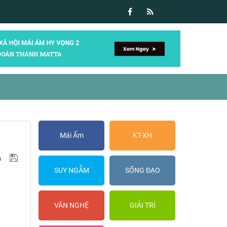
Mái Ấm
KT-XH
SUY NGẪM
SỐNG ĐẠO
VĂN NGHỆ
GIẢI TRÍ