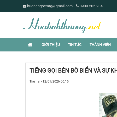
huongngocmtg@gmail.com
0909.505.204
GIỚI THIỆU
TIN TỨC
THÀNH VIÊN
TIẾNG GỌI BÊN BỜ BIỂN VÀ SỰ 
Thứ hai - 12/01/2026 00:15