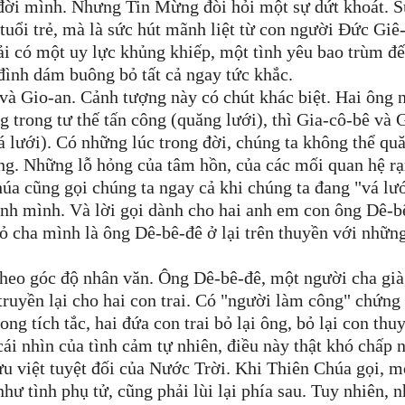
ời mình. Nhưng Tin Mừng đòi hỏi một sự dứt khoát. S
tuổi trẻ, mà là sức hút mãnh liệt từ con người Đức Giê-
ải có một uy lực khủng khiếp, một tình yêu bao trùm đ
đình dám buông bỏ tất cả ngay tức khắc.
và Gio-an. Cảnh tượng này có chút khác biệt. Hai ông 
 trong tư thế tấn công (quăng lưới), thì Gia-cô-bê và 
vá lưới). Có những lúc trong đời, chúng ta không thể qu
ỏng. Những lỗ hỏng của tâm hồn, của các mối quan hệ r
húa cũng gọi chúng ta ngay cả khi chúng ta đang "vá lướ
nh mình. Và lời gọi dành cho hai anh em con ông Dê-b
ỏ cha mình là ông Dê-bê-đê ở lại trên thuyền với nhữn
heo góc độ nhân văn. Ông Dê-bê-đê, một người cha già
truyền lại cho hai con trai. Có "người làm công" chứng 
ong tích tắc, hai đứa con trai bỏ lại ông, bỏ lại con thu
cái nhìn của tình cảm tự nhiên, điều này thật khó chấp 
việt tuyệt đối của Nước Trời. Khi Thiên Chúa gọi, m
như tình phụ tử, cũng phải lùi lại phía sau. Tuy nhiên, n