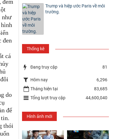
á, đem
Trump và hiệp ước Paris về môi
một
trường.
i như
 hình
Biển
c đen
Thống kê
ắt cá
 hủy
Đang truy cập
81
phủ
 đôi
Hôm nay
6,296
Tháng hiện tại
83,685
ng do
Tổng lượt truy cập
44,600,040
cụ
àn để
Hình ảnh mới
tin.
 thói
muốn