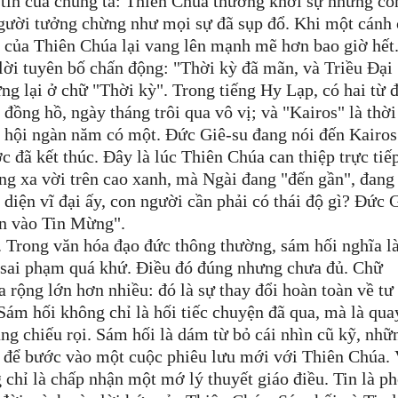
c tin của chúng ta: Thiên Chúa thường khởi sự những cô
 người tưởng chừng như mọi sự đã sụp đổ. Khi một cánh
Lời của Thiên Chúa lại vang lên mạnh mẽ hơn bao giờ hết
lời tuyên bố chấn động: "Thời kỳ đã mãn, và Triều Đại
g lại ở chữ "Thời kỳ". Trong tiếng Hy Lạp, có hai từ đ
 đồng hồ, ngày tháng trôi qua vô vị; và "Kairos" là thờ
ơ hội ngàn năm có một. Đức Giê-su đang nói đến Kairos
đã kết thúc. Đây là lúc Thiên Chúa can thiệp trực tiế
ng xa vời trên cao xanh, mà Ngài đang "đến gần", đang
 diện vĩ đại ấy, con người cần phải có thái độ gì? Đức 
in vào Tin Mừng".
 Trong văn hóa đạo đức thông thường, sám hối nghĩa l
g sai phạm quá khứ. Điều đó đúng nhưng chưa đủ. Chữ
rộng lớn hơn nhiều: đó là sự thay đổi hoàn toàn về tư
 Sám hối không chỉ là hối tiếc chuyện đã qua, mà là qua
ang chiếu rọi. Sám hối là dám từ bỏ cái nhìn cũ kỹ, nhữ
n để bước vào một cuộc phiêu lưu mới với Thiên Chúa. 
g chỉ là chấp nhận một mớ lý thuyết giáo điều. Tin là p