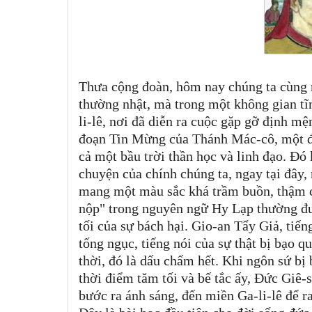
Thưa cộng đoàn, hôm nay chúng ta cùng n
thường nhật, mà trong một không gian tĩ
li-lê, nơi đã diễn ra cuộc gặp gỡ định mệ
đoạn Tin Mừng của Thánh Mác-cô, một đo
cả một bầu trời thần học và linh đạo. Đó
chuyện của chính chúng ta, ngay tại đây
mang một màu sắc khá trầm buồn, thậm ch
nộp" trong nguyên ngữ Hy Lạp thường đượ
tối của sự bách hại. Gio-an Tẩy Giả, tiến
tống ngục, tiếng nói của sự thật bị bạo 
thời, đó là dấu chấm hết. Khi ngôn sứ bị
thời điểm tăm tối và bế tắc ấy, Đức Giê-s
bước ra ánh sáng, đến miền Ga-li-lê để 