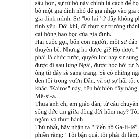
sâu hơn, sự từ bỏ này chính là cách để h
bỏ một gia đình nhỏ để gia nhập vào gia 
gia đình mình. Sự "bỏ lại" ở đây không p
tình yêu. Đôi khi, để thực sự trưởng thà
cái bóng bao bọc của gia đình.
Hai cuộc gọi, bốn con người, một sự đáp t
thuyền bè. Nhưng họ được gì? Họ được "
phải là chức tước, quyền lực hay sự sun
được đi sau lưng Ngài, được học hỏi từ N
ông từ đây sẽ sang trang. Sẽ có những n
đen tối trong vườn Dầu, và sự sợ hãi tột
khắc "Kairos" này, bên bờ biển đầy nắng
Mê-si-a.
Thưa anh chị em giáo dân, từ câu chuyện 
sống đức tin giữa dòng đời hôm nay? Tôi
ngẫm và thực hành.
Thứ nhất, hãy nhận ra "Biển hồ Ga-li-lê
phiền rằng: "Tôi bận quá, tôi phải đi làm,