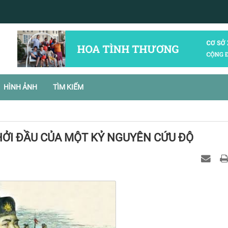
HÌNH ẢNH
TÌM KIẾM
KHỞI ĐẦU CỦA MỘT KỶ NGUYÊN CỨU ĐỘ