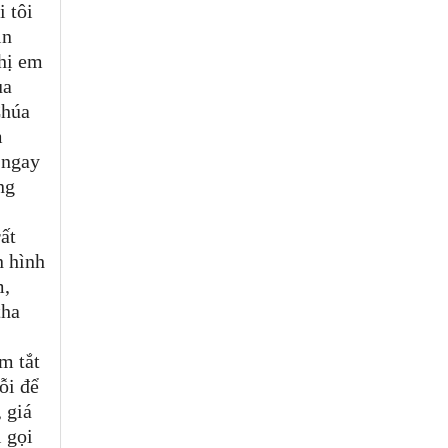
 tôi
in
hị em
ủa
Chúa
m
 ngay
ng
ất
n hình
m,
tha
m tắt
ỗi để
 giá
i gọi