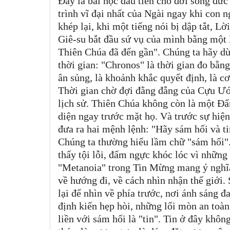
Đây là bài học đầu tiên cho đời sống đứ
trình vĩ đại nhất của Ngài ngay khi con
khép lại, khi một tiếng nói bị dập tắt, 
Giê-su bắt đầu sứ vụ của mình bằng một 
Thiên Chúa đã đến gần". Chúng ta hãy dừn
thời gian: "Chronos" là thời gian đo bằng
ân sủng, là khoảnh khắc quyết định, là c
Thời gian chờ đợi đằng đẵng của Cựu Ước 
lịch sử. Thiên Chúa không còn là một Đấ
diện ngay trước mặt họ. Và trước sự hiện
đưa ra hai mệnh lệnh: "Hãy sám hối và t
Chúng ta thường hiểu lầm chữ "sám hối".
thấy tội lỗi, đấm ngực khóc lóc vì nhữn
"Metanoia" trong Tin Mừng mang ý nghĩa 
về hướng đi, về cách nhìn nhận thế giới.
lại để nhìn về phía trước, nơi ánh sáng đ
định kiến hẹp hòi, những lối mòn an toà
liền với sám hối là "tin". Tin ở đây khôn