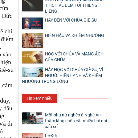
ng
THÍCH VỀ ĐÊM TỐI THIÊNG
 cửa
LIÊNG
. Đức
HÃY ĐẾN VỚI CHÚA GIÊ-SU
ể chỉ
HIỀN HẬU VÀ KHIÊM NHƯỜNG
i điểm
.
p vào
HỌC VỚI CHÚA VÀ MANG ÁCH
CỦA CHÚA
 hiện
Giê-su
HÃY HỌC VỚI CHÚA GIÊ-SU, VÌ
NGƯỜI HIỀN LÀNH VÀ KHIÊM
NHƯỜNG TRONG LÒNG
à cảm
Tin xem nhiều
 duy,
y đầu
Một phụ nữ nghèo ở Nghệ An
ng
thầm lặng chôn cất nhiều hài nhi
Và đi
xấu số
hó
Lẽ Đời .