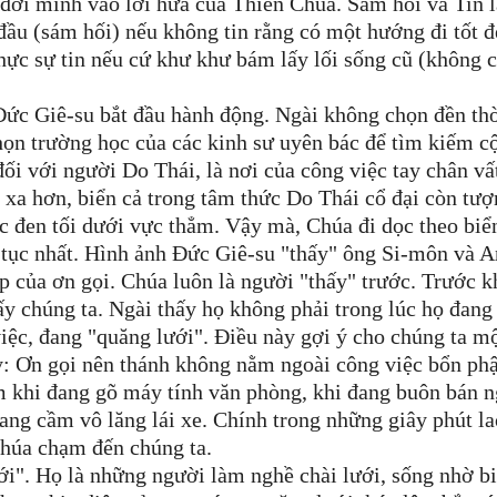
 đời mình vào lời hứa của Thiên Chúa. Sám hối và Tin l
đầu (sám hối) nếu không tin rằng có một hướng đi tốt 
thực sự tin nếu cứ khư khư bám lấy lối sống cũ (không 
 Đức Giê-su bắt đầu hành động. Ngài không chọn đền th
ọn trường học của các kinh sư uyên bác để tìm kiếm c
đối với người Do Thái, là nơi của công việc tay chân vấ
u xa hơn, biển cả trong tâm thức Do Thái cổ đại còn tư
c đen tối dưới vực thẳm. Vậy mà, Chúa đi dọc theo biể
n tục nhất. Hình ảnh Đức Giê-su "thấy" ông Si-môn và A
p của ơn gọi. Chúa luôn là người "thấy" trước. Trước k
y chúng ta. Ngài thấy họ không phải trong lúc họ đang
iệc, đang "quăng lưới". Điều này gợi ý cho chúng ta m
y: Ơn gọi nên thánh không nằm ngoài công việc bổn ph
m khi đang gõ máy tính văn phòng, khi đang buôn bán n
ang cầm vô lăng lái xe. Chính trong những giây phút la
Chúa chạm đến chúng ta.
i". Họ là những người làm nghề chài lưới, sống nhờ bi