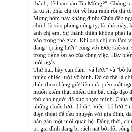
thánh, để loan báo Tin Mừng?". Chúng ta
là tu sĩ, phải chi tôi về hưu rảnh rỗi t
Mừng hôm nay khẳng định: Chúa đến ngay
chính là văn phòng công ty, là nhà máy, l
anh chị em. Sự thánh thiện không phải là
vào trong thế gian. Khi anh chị em làm v
đang "quăng lưới" cùng với Đức Giê-su. 
trong tiếng ồn ào của công việc. Hãy biế
mỗi ngày.
Thứ hai, hãy can đảm "vá lưới" và "bỏ lướ
nhiều chiếc lưới vô hình. Đó có thể là c
điện thoại hàng giờ liền mà quên mất ngư
muốn kiếm thật nhiều tiền bất chấp đạo đ
thứ cho người đã xúc phạm mình. Chúa đ
những chiếc lưới đó đi". Việc "bỏ lưới" n
điện thoại để cầu nguyện với gia đình, dá
hàn gắn một mối quan hệ. Đồng thời, chún
trị gia đình đang bị rách nát bởi lối số