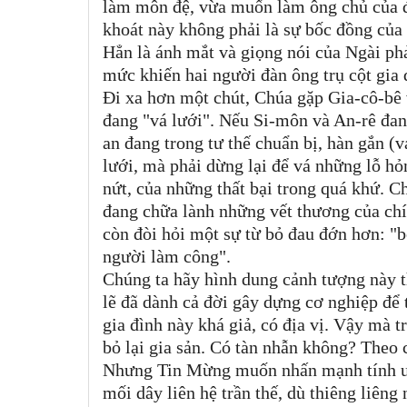
làm môn đệ, vừa muốn làm ông chủ của đ
khoát này không phải là sự bốc đồng của 
Hẳn là ánh mắt và giọng nói của Ngài ph
mức khiến hai người đàn ông trụ cột gia 
Đi xa hơn một chút, Chúa gặp Gia-cô-bê 
đang "vá lưới". Nếu Si-môn và An-rê đang
an đang trong tư thế chuẩn bị, hàn gắn (
lưới, mà phải dừng lại để vá những lỗ h
nứt, của những thất bại trong quá khứ. C
đang chữa lành những vết thương của chí
còn đòi hỏi một sự từ bỏ đau đớn hơn: "b
người làm công".
Chúng ta hãy hình dung cảnh tượng này t
lẽ đã dành cả đời gây dựng cơ nghiệp để 
gia đình này khá giả, có địa vị. Vậy mà tr
bỏ lại gia sản. Có tàn nhẫn không? Theo 
Nhưng Tin Mừng muốn nhấn mạnh tính ưu 
mối dây liên hệ trần thế, dù thiêng liêng 