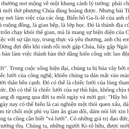
 thường mơ mộng về một khung cảnh lý tưởng: phải chi
hì tôi mới thờ phượng Chúa đàng hoàng được. Nhưng bài T
 nơi làm việc của các ông. Biển hồ Ga-li-lê của anh c
à ruộng đồng, là gian bếp, là lớp học. Đó là thánh địa c
 trốn chạy khỏi thế gian, mà là mang sự hiện diện của 
iệc với sự tận tụy, trung thực và yêu thương, anh chị e
Đừng đợi đến khi rảnh rỗi mới gặp Chúa, hãy gặp Ngài
n bàn làm việc thành bàn thờ dâng hiến công sức lao độ
i". Trong cuộc sống hiện đại, chúng ta bị bủa vây bởi r
hiếc lưới của công nghệ, khiến chúng ta dán mắt vào mà
ời thân bên cạnh. Đó có thể là chiếc lưới của lòng tha
ức. Đó có thể là chiếc lưới của sự thù hận, không chịu 
ang đi ngang qua đời ta mỗi ngày và mời gọi: "Hãy bỏ
gày nay có thể hiểu là cai nghiện một thói quen xấu, dá
m từ chối một phi vụ làm ăn gian dối, dám nói lời xin l
g ta cũng cần biết "vá lưới". Có những giá trị đạo đức,
ng hưởng thụ. Chúng ta, những người Ki-tô hữu, được mờ