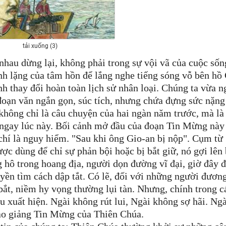
tải xuống (3)
hau dừng lại, không phải trong sự vội vã của cuộc sốn
nh lặng của tâm hồn để lắng nghe tiếng sóng vỗ bên hồ
nh thay đổi hoàn toàn lịch sử nhân loại. Chúng ta vừa n
ạn văn ngắn gọn, súc tích, nhưng chứa đựng sức nặng
 không chỉ là câu chuyện của hai ngàn năm trước, mà là
, ngay lúc này. Bối cảnh mở đầu của đoạn Tin Mừng này
í là nguy hiểm. "Sau khi ông Gio-an bị nộp". Cụm từ 
c dùng để chỉ sự phản bội hoặc bị bắt giữ, nó gợi lên
g hô trong hoang địa, người dọn đường vĩ đại, giờ đây đ
quyền tìm cách dập tắt. Có lẽ, đối với những người đươn
 bắt, niềm hy vọng thường lụi tàn. Nhưng, chính trong c
u xuất hiện. Ngài không rút lui, Ngài không sợ hãi. Ngà
rao giảng Tin Mừng của Thiên Chúa.