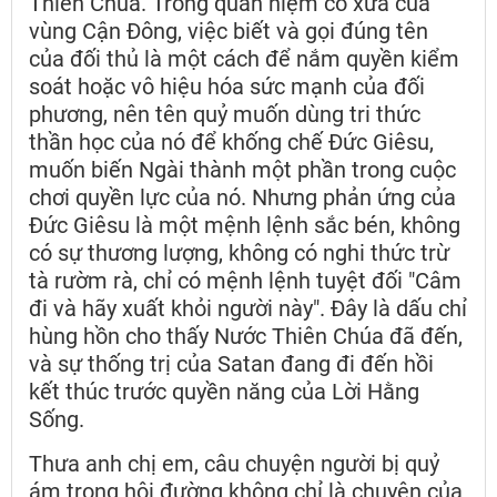
Thiên Chúa. Trong quan niệm cổ xưa của
vùng Cận Đông, việc biết và gọi đúng tên
của đối thủ là một cách để nắm quyền kiểm
soát hoặc vô hiệu hóa sức mạnh của đối
phương, nên tên quỷ muốn dùng tri thức
thần học của nó để khống chế Đức Giêsu,
muốn biến Ngài thành một phần trong cuộc
chơi quyền lực của nó. Nhưng phản ứng của
Đức Giêsu là một mệnh lệnh sắc bén, không
có sự thương lượng, không có nghi thức trừ
tà rườm rà, chỉ có mệnh lệnh tuyệt đối "Câm
đi và hãy xuất khỏi người này". Đây là dấu chỉ
hùng hồn cho thấy Nước Thiên Chúa đã đến,
và sự thống trị của Satan đang đi đến hồi
kết thúc trước quyền năng của Lời Hằng
Sống.
Thưa anh chị em, câu chuyện người bị quỷ
ám trong hội đường không chỉ là chuyện của