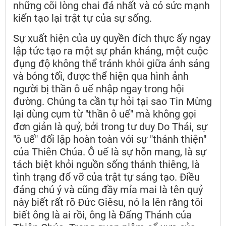
những cõi lòng chai đá nhất và có sức mạnh
kiến tạo lại trật tự của sự sống.
Sự xuất hiện của uy quyền đích thực ấy ngay
lập tức tạo ra một sự phản kháng, một cuộc
đụng độ không thể tránh khỏi giữa ánh sáng
và bóng tối, được thể hiện qua hình ảnh
người bị thần ô uế nhập ngay trong hội
đường. Chúng ta cần tự hỏi tại sao Tin Mừng
lại dùng cụm từ "thần ô uế" mà không gọi
đơn giản là quỷ, bởi trong tư duy Do Thái, sự
"ô uế" đối lập hoàn toàn với sự "thánh thiện"
của Thiên Chúa. Ô uế là sự hỗn mang, là sự
tách biệt khỏi nguồn sống thánh thiêng, là
tình trạng đổ vỡ của trật tự sáng tạo. Điều
đáng chú ý và cũng đầy mỉa mai là tên quỷ
này biết rất rõ Đức Giêsu, nó la lên rằng tôi
biết ông là ai rồi, ông là Đấng Thánh của