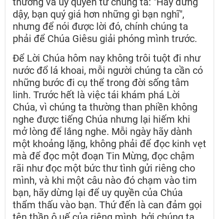
thương và uy quyền từ chúng ta: "Hãy đứng
dậy, bạn quý giá hơn những gì bạn nghĩ",
nhưng để nói được lời đó, chính chúng ta
phải để Chúa Giêsu giải phóng mình trước.
Để Lời Chúa hôm nay không trôi tuột đi như
nước đổ lá khoai, mỗi người chúng ta cần có
những bước đi cụ thể trong đời sống tâm
linh. Trước hết là việc tái khám phá Lời
Chúa, vì chúng ta thường than phiền không
nghe được tiếng Chúa nhưng lại hiếm khi
mở lòng để lắng nghe. Mỗi ngày hãy dành
một khoảng lặng, không phải để đọc kinh vẹt
mà để đọc một đoạn Tin Mừng, đọc chậm
rãi như đọc một bức thư tình gửi riêng cho
mình, và khi một câu nào đó chạm vào tim
bạn, hãy dừng lại để uy quyền của Chúa
thẩm thấu vào bạn. Thứ đến là can đảm gọi
tên thần ô uế của riêng mình, bởi chúng ta