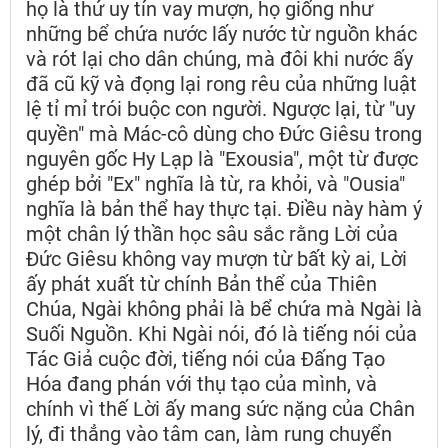
họ là thứ uy tín vay mượn, họ giống như
những bể chứa nước lấy nước từ nguồn khác
và rót lại cho dân chúng, mà đôi khi nước ấy
đã cũ kỹ và đọng lại rong rêu của những luật
lệ tỉ mỉ trói buộc con người. Ngược lại, từ "uy
quyền" mà Mác-cô dùng cho Đức Giêsu trong
nguyên gốc Hy Lạp là "Exousia", một từ được
ghép bởi "Ex" nghĩa là từ, ra khỏi, và "Ousia"
nghĩa là bản thể hay thực tại. Điều này hàm ý
một chân lý thần học sâu sắc rằng Lời của
Đức Giêsu không vay mượn từ bất kỳ ai, Lời
ấy phát xuất từ chính Bản thể của Thiên
Chúa, Ngài không phải là bể chứa mà Ngài là
Suối Nguồn. Khi Ngài nói, đó là tiếng nói của
Tác Giả cuộc đời, tiếng nói của Đấng Tạo
Hóa đang phán với thụ tạo của mình, và
chính vì thế Lời ấy mang sức nặng của Chân
lý, đi thẳng vào tâm can, làm rung chuyển