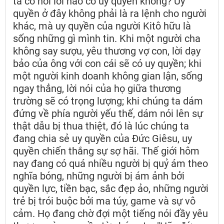
ta có nói lời nào có uy quyền không? Uy
quyền ở đây không phải là ra lệnh cho người
khác, mà uy quyền của người Kitô hữu là
sống những gì mình tin. Khi một người cha
không say sượu, yêu thương vợ con, lời dạy
bảo của ông với con cái sẽ có uy quyền; khi
một người kinh doanh không gian lận, sống
ngay thẳng, lời nói của họ giữa thương
trường sẽ có trọng lượng; khi chúng ta dám
đứng về phía người yếu thế, dám nói lên sự
thật dẫu bị thua thiệt, đó là lúc chúng ta
đang chia sẻ uy quyền của Đức Giêsu, uy
quyền chiến thắng sự sợ hãi. Thế giới hôm
nay đang có quá nhiều người bị quỷ ám theo
nghĩa bóng, những người bị ám ảnh bởi
quyền lực, tiền bạc, sắc đẹp ảo, những người
trẻ bị trói buộc bởi ma túy, game và sự vô
cảm. Họ đang chờ đợi một tiếng nói đầy yêu