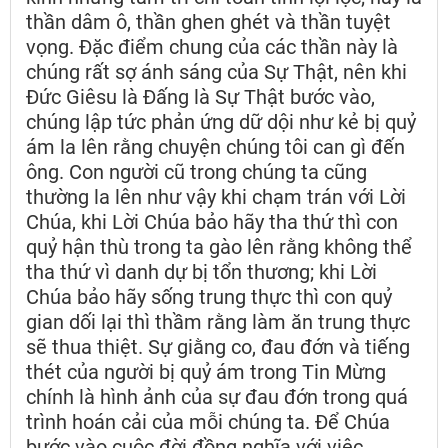
thần dâm ô, thần ghen ghét và thần tuyệt
vọng. Đặc điểm chung của các thần này là
chúng rất sợ ánh sáng của Sự Thật, nên khi
Đức Giêsu là Đấng là Sự Thật bước vào,
chúng lập tức phản ứng dữ dội như kẻ bị quỷ
ám la lên rằng chuyện chúng tôi can gì đến
ông. Con người cũ trong chúng ta cũng
thường la lên như vậy khi chạm trán với Lời
Chúa, khi Lời Chúa bảo hãy tha thứ thì con
quỷ hận thù trong ta gào lên rằng không thể
tha thứ vì danh dự bị tổn thương; khi Lời
Chúa bảo hãy sống trung thực thì con quỷ
gian dối lại thì thầm rằng làm ăn trung thực
sẽ thua thiệt. Sự giằng co, đau đớn và tiếng
thét của người bị quỷ ám trong Tin Mừng
chính là hình ảnh của sự đau đớn trong quá
trình hoán cải của mỗi chúng ta. Để Chúa
bước vào cuộc đời đồng nghĩa với việc