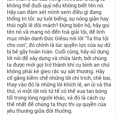
không thể đuổi quỷ nếu không biết tên nó.
Hãy can đảm xét mình xem điều gì đang
thống trị tôi: sự lười biếng, sự nóng giận hay
thói ngồi lê đôi mách? Đừng biện hộ, hãy gọi
tên nó và mang nó đến toà giải tội, để linh
mục nhân danh Đức Giêsu nói lời "Ta tha tội
cho con", đó chính là lúc quyền lực của sự dữ
bị bẻ gãy hoàn toàn. Cuối cùng, hãy sử dụng
lời nói để xây dựng và chữa lành, bởi chúng
ta được mời gọi trở thành khí cụ bình an chứ
không phải kẻ gieo rắc sự sát thương. Hãy
cố gắng kiềm chế những lời chỉ trích, chê bai,
thay vào đó là những lời khích lệ, an ủi và tha
thứ, vì một lời nói tử tế có thể xua tan bóng
tối trong lòng người khác, và đó là cách cụ
thể nhất để chúng ta thực thi uy quyền của
yêu thương giữa đời thường.