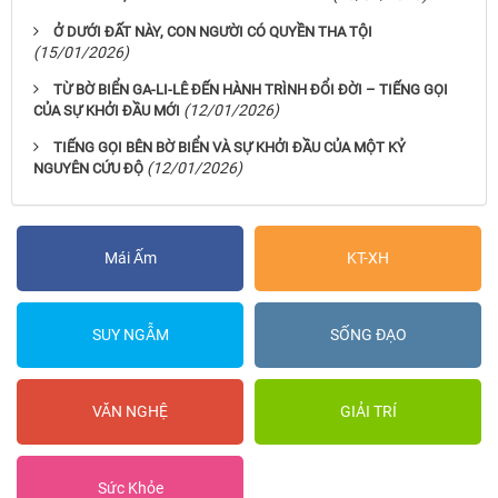
Ở DƯỚI ĐẤT NÀY, CON NGƯỜI CÓ QUYỀN THA TỘI
(15/01/2026)
TỪ BỜ BIỂN GA-LI-LÊ ĐẾN HÀNH TRÌNH ĐỔI ĐỜI – TIẾNG GỌI
(12/01/2026)
CỦA SỰ KHỞI ĐẦU MỚI
TIẾNG GỌI BÊN BỜ BIỂN VÀ SỰ KHỞI ĐẦU CỦA MỘT KỶ
(12/01/2026)
NGUYÊN CỨU ĐỘ
Mái Ấm
KT-XH
SUY NGẪM
SỐNG ĐẠO
VĂN NGHỆ
GIẢI TRÍ
Sức Khỏe