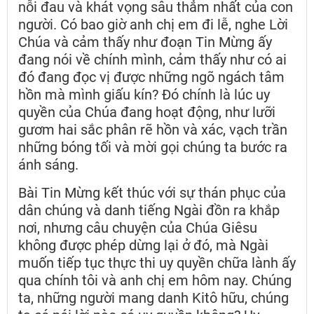
nỗi đau và khát vọng sâu thẳm nhất của con
người. Có bao giờ anh chị em đi lễ, nghe Lời
Chúa và cảm thấy như đoạn Tin Mừng ấy
đang nói về chính mình, cảm thấy như có ai
đó đang đọc vị được những ngõ ngách tâm
hồn mà mình giấu kín? Đó chính là lúc uy
quyền của Chúa đang hoạt động, như lưỡi
gươm hai sắc phân rẽ hồn và xác, vạch trần
những bóng tối và mời gọi chúng ta bước ra
ánh sáng.
Bài Tin Mừng kết thúc với sự thán phục của
dân chúng và danh tiếng Ngài đồn ra khắp
nơi, nhưng câu chuyện của Chúa Giêsu
không được phép dừng lại ở đó, mà Ngài
muốn tiếp tục thực thi uy quyền chữa lành ấy
qua chính tôi và anh chị em hôm nay. Chúng
ta, những người mang danh Kitô hữu, chúng