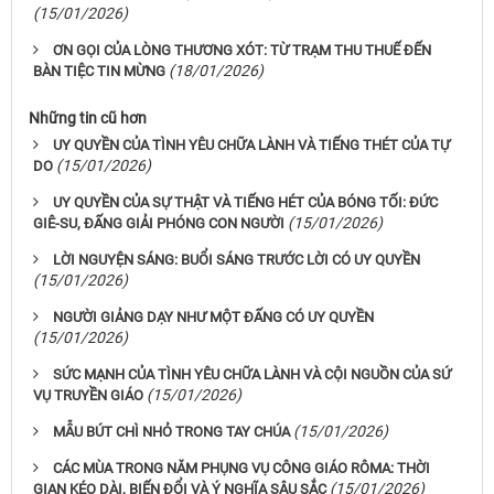
(15/01/2026)
ƠN GỌI CỦA LÒNG THƯƠNG XÓT: TỪ TRẠM THU THUẾ ĐẾN
(18/01/2026)
BÀN TIỆC TIN MỪNG
Những tin cũ hơn
UY QUYỀN CỦA TÌNH YÊU CHỮA LÀNH VÀ TIẾNG THÉT CỦA TỰ
(15/01/2026)
DO
UY QUYỀN CỦA SỰ THẬT VÀ TIẾNG HÉT CỦA BÓNG TỐI: ĐỨC
(15/01/2026)
GIÊ-SU, ĐẤNG GIẢI PHÓNG CON NGƯỜI
LỜI NGUYỆN SÁNG: BUỔI SÁNG TRƯỚC LỜI CÓ UY QUYỀN
(15/01/2026)
NGƯỜI GIẢNG DẠY NHƯ MỘT ĐẤNG CÓ UY QUYỀN
(15/01/2026)
SỨC MẠNH CỦA TÌNH YÊU CHỮA LÀNH VÀ CỘI NGUỒN CỦA SỨ
(15/01/2026)
VỤ TRUYỀN GIÁO
(15/01/2026)
MẪU BÚT CHÌ NHỎ TRONG TAY CHÚA
CÁC MÙA TRONG NĂM PHỤNG VỤ CÔNG GIÁO RÔMA: THỜI
(15/01/2026)
GIAN KÉO DÀI, BIẾN ĐỔI VÀ Ý NGHĨA SÂU SẮC