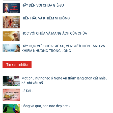
HÃY ĐẾN VỚI CHÚA GIÊ-SU
HIỀN HẬU VÀ KHIÊM NHƯỜNG
HỌC VỚI CHÚA VÀ MANG ÁCH CỦA CHÚA
HÃY HỌC VỚI CHÚA GIÊ-SU, VÌ NGƯỜI HIỀN LÀNH VÀ
KHIÊM NHƯỜNG TRONG LÒNG
Tin xem nhiều
Một phụ nữ nghèo ở Nghệ An thầm lặng chôn cất nhiều
hài nhi xấu số
Lẽ Đời .
Công và quạ, con nào đẹp hơn?