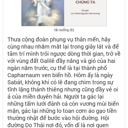
tải xuống (6)
Thưa cộng đoàn phụng vụ thân mến, hãy
cùng nhau nhắm mắt lại trong giây lát và để
tâm trí mình trôi ngược dòng thời gian, trở về
với vùng đất Galilê đầy nắng và gió của hai
ngàn năm trước, cụ thể là tại thành phố
Capharnaum ven biển hồ. Hôm ấy là ngày
Sabát, không khí có lẽ đang chìm trong sự
tĩnh lặng thánh thiêng nhưng cũng đầy vẻ oi
ả của miền duyên hải. Người ta gác lại
những tấm lưới đánh cá còn vương mùi biển
mặn, gác lại những lo toan cơm áo gạo tiền
thường nhật để bước vào hội đường. Hội
đường Do Thái nơi đó, vốn dĩ là nơi quen