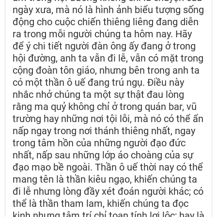
ngày xưa, mà nó là hình ảnh biểu tượng sống
động cho cuộc chiến thiêng liêng đang diễn
ra trong mỗi người chúng ta hôm nay. Hãy
để ý chi tiết người đàn ông ấy đang ở trong
hội đường, anh ta vẫn đi lễ, vẫn có mặt trong
cộng đoàn tôn giáo, nhưng bên trong anh ta
có một thần ô uế đang trú ngụ. Điều này
nhắc nhở chúng ta một sự thật đau lòng
rằng ma quỷ không chỉ ở trong quán bar, vũ
trường hay những nơi tội lỗi, mà nó có thể ẩn
nấp ngay trong nơi thánh thiêng nhất, ngay
trong tâm hồn của những người đạo đức
nhất, nấp sau những lớp áo choàng của sự
đạo mạo bề ngoài. Thần ô uế thời nay có thể
mang tên là thần kiêu ngạo, khiến chúng ta
đi lễ nhưng lòng đầy xét đoán người khác; có
thể là thần tham lam, khiến chúng ta đọc
kinh nhưng tâm trí chỉ toan tính lợi lộc; hay là