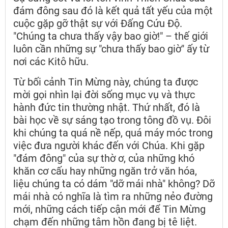
đám đông sau đó là kết quả tất yếu của một
cuộc gặp gỡ thật sự với Đấng Cứu Độ.
"Chúng ta chưa thấy vậy bao giờ!" – thế giới
luôn cần những sự "chưa thấy bao giờ" ấy từ
nơi các Kitô hữu.
Từ bối cảnh Tin Mừng này, chúng ta được
mời gọi nhìn lại đời sống mục vụ và thực
hành đức tin thường nhật. Thứ nhất, đó là
bài học về sự sáng tạo trong tông đồ vụ. Đôi
khi chúng ta quá nề nếp, quá máy móc trong
việc đưa người khác đến với Chúa. Khi gặp
"đám đông" của sự thờ ơ, của những khó
khăn cơ cấu hay những ngăn trở văn hóa,
liệu chúng ta có dám "dỡ mái nhà" không? Dỡ
mái nhà có nghĩa là tìm ra những nẻo đường
mới, những cách tiếp cận mới để Tin Mừng
chạm đến những tâm hồn đang bị tê liệt.