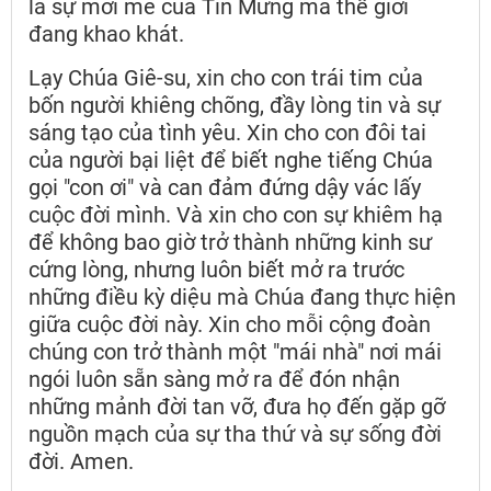
là sự mới mẻ của Tin Mừng mà thế giới
đang khao khát.
Lạy Chúa Giê-su, xin cho con trái tim của
bốn người khiêng chõng, đầy lòng tin và sự
sáng tạo của tình yêu. Xin cho con đôi tai
của người bại liệt để biết nghe tiếng Chúa
gọi "con ơi" và can đảm đứng dậy vác lấy
cuộc đời mình. Và xin cho con sự khiêm hạ
để không bao giờ trở thành những kinh sư
cứng lòng, nhưng luôn biết mở ra trước
những điều kỳ diệu mà Chúa đang thực hiện
giữa cuộc đời này. Xin cho mỗi cộng đoàn
chúng con trở thành một "mái nhà" nơi mái
ngói luôn sẵn sàng mở ra để đón nhận
những mảnh đời tan vỡ, đưa họ đến gặp gỡ
nguồn mạch của sự tha thứ và sự sống đời
đời. Amen.