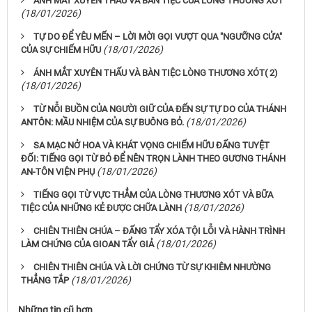
ÁNH MẮT XUYÊN THẤU VÀ BÀN TIỆC CỦA LÒNG THƯƠNG XÓT
(18/01/2026)
TỰ DO ĐỂ YÊU MẾN – LỜI MỜI GỌI VƯỢT QUA "NGƯỠNG CỬA"
(18/01/2026)
CỦA SỰ CHIẾM HỮU
ÁNH MẮT XUYÊN THẤU VÀ BÀN TIỆC LÒNG THƯƠNG XÓT( 2)
(18/01/2026)
TỪ NỖI BUỒN CỦA NGƯỜI GIỮ CỦA ĐẾN SỰ TỰ DO CỦA THÁNH
(18/01/2026)
ANTÔN: MẦU NHIỆM CỦA SỰ BUÔNG BỎ.
SA MẠC NỞ HOA VÀ KHÁT VỌNG CHIẾM HỮU ĐẤNG TUYỆT
ĐỐI: TIẾNG GỌI TỪ BỎ ĐỂ NÊN TRỌN LÀNH THEO GƯƠNG THÁNH
(18/01/2026)
AN-TÔN VIỆN PHỤ
TIẾNG GỌI TỪ VỰC THẲM CỦA LÒNG THƯƠNG XÓT VÀ BỮA
(18/01/2026)
TIỆC CỦA NHỮNG KẺ ĐƯỢC CHỮA LÀNH
CHIÊN THIÊN CHÚA – ĐẤNG TẨY XÓA TỘI LỖI VÀ HÀNH TRÌNH
(18/01/2026)
LÀM CHỨNG CỦA GIOAN TẨY GIẢ
CHIÊN THIÊN CHÚA VÀ LỜI CHỨNG TỪ SỰ KHIÊM NHƯỜNG
(18/01/2026)
THẲNG TẮP
Những tin cũ hơn