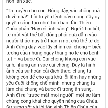
hồn lẫn xác.
"Ta truyền cho con: Đứng dậy, vác chõng mà
đi về nhà!". Lời truyền lệnh này mang đầy uy
quyền sáng tạo như thuở ban đầu Thiên
Chúa phán "Hãy có ánh sáng". Người bại liệt,
từ một vật thể bất động phải dựa dẫm vào
người khác, nay trở thành một chủ thể tự do.
Anh đứng dậy, vác lấy chính cái chõng – biểu
tượng của những ngày tháng nô lệ cho bệnh
tật – và bước đi. Cái chõng không còn vác
anh, nhưng anh vác cái chõng. Đây là hình
ảnh của sự hoán cải đích thực: chúng ta
không còn để cho quá khứ lỗi lầm hay những
yếu đuối khống chế mình, nhưng chúng ta
làm chủ chúng và bước đi trong ân sủng.
Anh đi ra "trước mặt mọi người", một sự làm
chứng công khai cho quyền năng của Chúa.
Sự sửng sốt và lời tôn vinh Thiên Chúa của