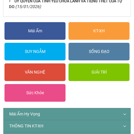
UY QUYỀN CỦA TÌNH YÊU CHỮA LÀNH VÀ TIẾNG THÉT CỦA TỰ
(15/01/2026)
DO
Mái Ấm
KT-XH
SUY NGẪM
SỐNG ĐẠO
VĂN NGHỆ
GIẢI TRÍ
Sức Khỏe
Mái Ấm Hy Vọng
THÔNG TIN KT-XH