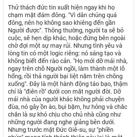
Thử thách đức tin xuất hiện ngay khi họ
chạm mặt đám đông. "Vì dân chúng quá
đông, nên họ không sao khiêng đến gần
Người được". Thông thường, người ta sẽ bỏ
cuộc, sẽ hẹn dịp khác, hoặc đứng bên ngoài
chờ đợi một sự may rủi. Nhưng tình yêu và
lòng tin có một logic riêng: nó sáng tạo và
không biết đến rào cản. "Họ mới dỡ mái nhà,
ngay trên chỗ Người ngồi, làm thành một lỗ
hổng, rồi thả người bại liệt nằm trên chõng
xuống". Đây là một hành động táo bạo, thậm
chí là "điên rồ" dưới con mắt người đời. Dỡ
mái nhà của người khác không phải chuyện
đùa, nó gây ồn ào, bụi bặm, hư hỏng và chắc
chắn là sự khó chịu cho chủ nhà cũng như
những người đang nghe giảng bên dưới.
Nhưng trước mặt Đức Giê-su, sự "phiền