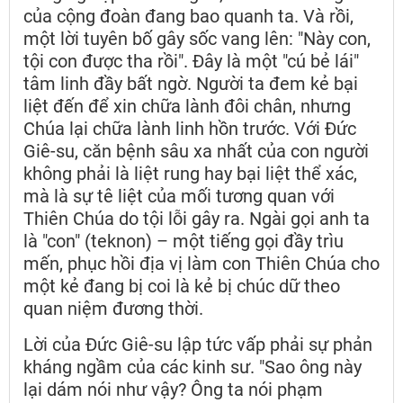
của cộng đoàn đang bao quanh ta. Và rồi,
một lời tuyên bố gây sốc vang lên: "Này con,
tội con được tha rồi". Đây là một "cú bẻ lái"
tâm linh đầy bất ngờ. Người ta đem kẻ bại
liệt đến để xin chữa lành đôi chân, nhưng
Chúa lại chữa lành linh hồn trước. Với Đức
Giê-su, căn bệnh sâu xa nhất của con người
không phải là liệt rung hay bại liệt thể xác,
mà là sự tê liệt của mối tương quan với
Thiên Chúa do tội lỗi gây ra. Ngài gọi anh ta
là "con" (teknon) – một tiếng gọi đầy trìu
mến, phục hồi địa vị làm con Thiên Chúa cho
một kẻ đang bị coi là kẻ bị chúc dữ theo
quan niệm đương thời.
Lời của Đức Giê-su lập tức vấp phải sự phản
kháng ngầm của các kinh sư. "Sao ông này
lại dám nói như vậy? Ông ta nói phạm