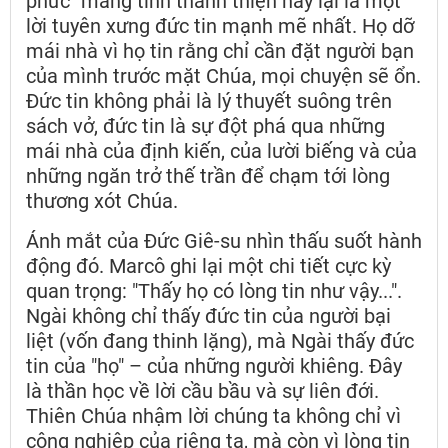
phức" mang tính thánh thiện này lại là một
lời tuyên xưng đức tin mạnh mẽ nhất. Họ dỡ
mái nhà vì họ tin rằng chỉ cần đặt người bạn
của mình trước mặt Chúa, mọi chuyện sẽ ổn.
Đức tin không phải là lý thuyết suông trên
sách vở, đức tin là sự đột phá qua những
mái nhà của định kiến, của lười biếng và của
những ngăn trở thế trần để chạm tới lòng
thương xót Chúa.
Ánh mắt của Đức Giê-su nhìn thấu suốt hành
động đó. Marcô ghi lại một chi tiết cực kỳ
quan trọng: "Thấy họ có lòng tin như vậy...".
Ngài không chỉ thấy đức tin của người bại
liệt (vốn đang thinh lặng), mà Ngài thấy đức
tin của "họ" – của những người khiêng. Đây
là thần học về lời cầu bầu và sự liên đới.
Thiên Chúa nhậm lời chúng ta không chỉ vì
công nghiệp của riêng ta, mà còn vì lòng tin