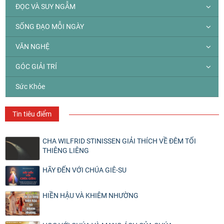
ĐỌC VÀ SUY NGẪM
SỐNG ĐẠO MỖI NGÀY
VĂN NGHỆ
GÓC GIẢI TRÍ
Sức Khỏe
Tin tiêu điểm
CHA WILFRID STINISSEN GIẢI THÍCH VỀ ĐÊM TỐI
THIÊNG LIÊNG
HÃY ĐẾN VỚI CHÚA GIÊ-SU
HIỀN HẬU VÀ KHIÊM NHƯỜNG