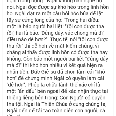
nghĩ trong bụng". Ngài không cần nghe họ
nói, Ngài đọc được sự khô héo trong linh hồn
họ. Ngài đặt ra một câu hỏi hóc búa để lật
tẩy sự cứng lòng của họ: "Trong hai điều:
một là bảo người bại liệt: 'Tội con được tha
rồi', hai là bảo: 'Đứng dậy, vác chõng mà đi',
điều nào dễ hơn?". Thực tế, nói "tội con được
tha rồi" thì dễ hơn về mặt kiểm chứng, vì
chẳng ai thấy được linh hồn có được tha hay
không. Còn bảo một người bại liệt "đứng dậy
mà đi" thì khó hơn nhiều vì kết quả hiện ra
nhãn tiền. Đức Giê-su đã chọn làm cái "khó
hơn" để chứng minh Ngài có quyền làm cái
"dễ hơn". Phép lạ chữa lành thể xác chỉ là
một "ấn dấu" bên ngoài để xác nhận thực tại
thiêng liêng bên trong: Con Người có quyền
tha tội. Ngài là Thiên Chúa ở cùng chúng ta,
Ngài đến để tái tạo toàn diện con người, cả