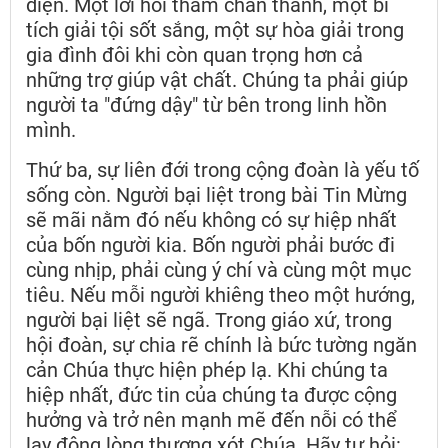
diện. Một lời hỏi thăm chân thành, một bí
tích giải tội sốt sắng, một sự hòa giải trong
gia đình đôi khi còn quan trọng hơn cả
những trợ giúp vật chất. Chúng ta phải giúp
người ta "đứng dậy" từ bên trong linh hồn
mình.
Thứ ba, sự liên đới trong cộng đoàn là yếu tố
sống còn. Người bại liệt trong bài Tin Mừng
sẽ mãi nằm đó nếu không có sự hiệp nhất
của bốn người kia. Bốn người phải bước đi
cùng nhịp, phải cùng ý chí và cùng một mục
tiêu. Nếu mỗi người khiêng theo một hướng,
người bại liệt sẽ ngã. Trong giáo xứ, trong
hội đoàn, sự chia rẽ chính là bức tường ngăn
cản Chúa thực hiện phép lạ. Khi chúng ta
hiệp nhất, đức tin của chúng ta được cộng
hưởng và trở nên mạnh mẽ đến nỗi có thể
lay động lòng thương xót Chúa. Hãy tự hỏi: