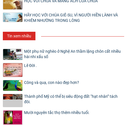
HỌC VỚI CHÚA VÀ MANG ÁCH CỦA CHÚA
HÃY HỌC VỚI CHÚA GIÊ-SU, VÌ NGƯỜI HIỀN LÀNH VÀ
KHIÊM NHƯỜNG TRONG LÒNG
Tin xem nhiều
Một phụ nữ nghèo ở Nghệ An thầm lặng chôn cất nhiều
hài nhi xấu số
Lẽ Đời .
Công và quạ, con nào đẹp hơn?
Thành phố Mỹ có thể bị siêu động đất “hạt nhân” tách
đôi.
Mười nguyên tắc thọ thêm nhiều tuổi.